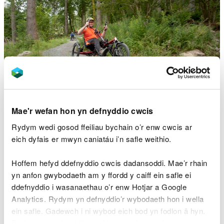
Mae'r wefan hon yn defnyddio cwcis
Llwybrau ar gyfer
Rydym wedi gosod ffeiliau bychain o’r enw cwcis ar
eich dyfais er mwyn caniatáu i’n safle weithio.
defnyddwyr offer addasol
Hoffem hefyd ddefnyddio cwcis dadansoddi. Mae’r rhain
Gwyliwch ein ffilmiau er mwyn penderfynu a yw
llwybr yn addas ar gyfer eich offer addasol
yn anfon gwybodaeth am y ffordd y caiff ein safle ei
ddefnyddio i wasanaethau o’r enw Hotjar a Google
Analytics. Rydym yn defnyddio’r wybodaeth hon i wella
ein safle. Gadewch i ni wybod eich bod yn fodlon â hyn.
Byddwn yn defnyddio cwci i gadw eich dewis.