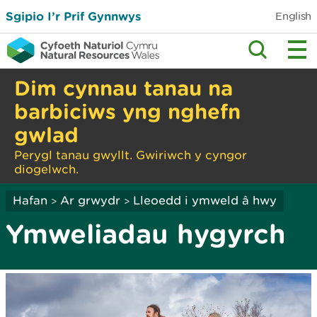
Sgipio I’r Prif Gynnwys
English
Dim cynnau tanau na
barbiciws yng nghefn
gwlad
Perygl tanau gwyllt. Gwiriwch y cyngor
diogelwch.
Hafan
Ar grwydr
Lleoedd i ymweld â hwy
>
>
Ymweliadau hygyrch