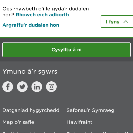
Oes rhywbeth o’i le gyda’r dudalen
hon?
Rhowch eich adborth
.
I fyny
Argraffu’r dudalen hon
Cysylltu â ni
Ymuno â'r sgwrs
Datganiad hygyrchedd
Safonau'r Gymraeg
Map o'r safle
Hawlfraint