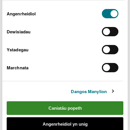
Dewis
Gellir
darllen mwy am ein cwcis
cyn i chi ddewis.
Angenrheidiol
Caniatâd
Dewisiadau
Ystadegau
Marchnata
Canolfannau hygyrch i
ymwelwyr
Dangos Manylion
Canolfannau ymwelwyr â chyfleusterau hygyrch
Caniatáu popeth
Angenrheidiol yn unig