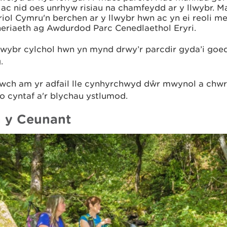
 ac nid oes unrhyw risiau na chamfeydd ar y llwybr. M
iol Cymru'n berchen ar y llwybr hwn ac yn ei reoli m
neriaeth ag Awdurdod Parc Cenedlaethol Eryri.
llwybr cylchol hwn yn mynd drwy’r parcdir gyda’i goe
.
wch am yr adfail lle cynhyrchwyd dŵr mwynol a chwrw 
o cyntaf a'r blychau ystlumod.
h y Ceunant