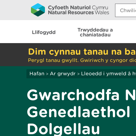
Search:
Trwyddedau a
Llifogydd
chaniatadau
Dim cynnau tanau na ba
Perygl tanau gwyllt. Gwiriwch y cyngor di
Hafan
Ar grwydr
Lleoedd i ymweld â 
>
>
Gwarchodfa N
Genedlaethol C
Dolgellau