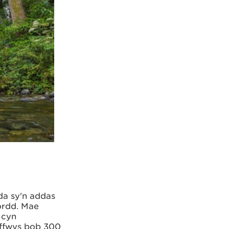
da sy'n addas
ordd. Mae
 cyn
rffwys bob 300