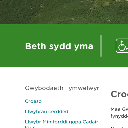
Beth sydd yma
Gwybodaeth i ymwelwyr
Cro
Croeso
Mae Gw
Llwybrau cerdded
fynydd
Llwybr Minfforddi gopa Cadair
Idris