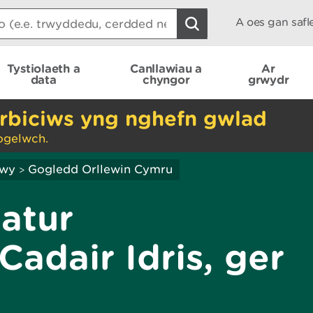
A oes gan saf
Tystiolaeth a
Canllawiau a
Ar
data
chyngor
grwydr
rbiciws yng nghefn gwlad
ogelwch.
hwy
Gogledd Orllewin Cymru
>
atur
adair Idris, ger