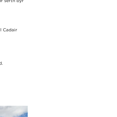
r serth byr
l Cadair
d.