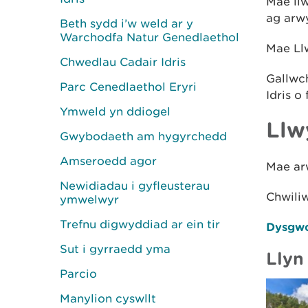
Mae llw
ag arw
Beth sydd i’w weld ar y
Warchodfa Natur Genedlaethol
Mae Ll
Chwedlau Cadair Idris
Gallwc
Parc Cenedlaethol Eryri
Idris o
Ymweld yn ddiogel
Llw
Gwybodaeth am hygyrchedd
Amseroedd agor
Mae arw
Newidiadau i gyfleusterau
Chwili
ymwelwyr
Trefnu digwyddiad ar ein tir
Dysgwc
Sut i gyrraedd yma
Llyn
Parcio
Manylion cyswllt