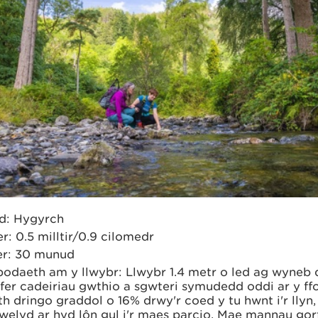
d: Hygyrch
er: 0.5 milltir/0.9 cilomedr
r: 30 munud
odaeth am y llwybr: Llwybr 1.4 metr o led ag wyneb 
fer cadeiriau gwthio a sgwteri symudedd oddi ar y ff
h dringo graddol o 16% drwy'r coed y tu hwnt i'r llyn,
welyd ar hyd lôn gul i'r maes parcio. Mae mannau go