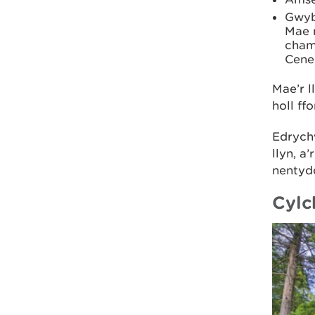
Gwyb
Mae 
chamf
Cened
Mae’r 
holl ff
Edrychw
llyn, a
nentyd
Cylc