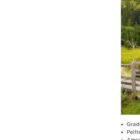
Grad
Pellt
Amse