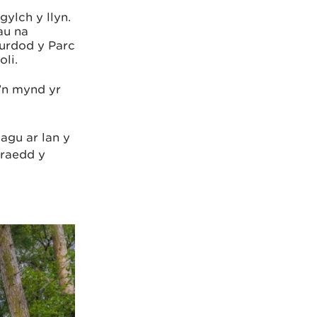
ylch y llyn.
au na
durdod y Parc
oli.
’n mynd yr
agu ar lan y
rraedd y