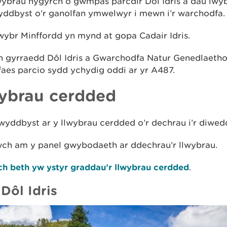
ybrau hygyrch o gwmpas parcdir Dôl Idris a dau lwyb
yddbyst o’r ganolfan ymwelwyr i mewn i’r warchodfa.
wybr Minffordd yn mynd at gopa Cadair Idris.
h gyrraedd Dôl Idris a Gwarchodfa Natur Genedlaetho
 faes parcio sydd ychydig oddi ar yr A487.
ybrau cerdded
yddbyst ar y llwybrau cerdded o’r dechrau i’r diwed
wch am y panel gwybodaeth ar ddechrau’r llwybrau.
h beth yw ystyr graddau’r llwybrau cerdded
.
 Dôl Idris