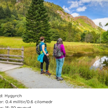
d: Hygyrch
er: 0.4 milltir/0.6 cilomedr
r: 15-30 munud