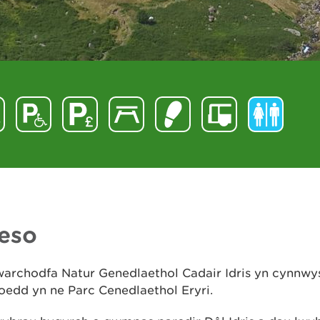
eso
archodfa Natur Genedlaethol Cadair Idris yn cynnw
oedd yn ne Parc Cenedlaethol Eryri.