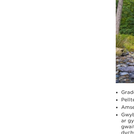
Grad
Pellt
Amse
Gwyb
ar gy
gwait
dych