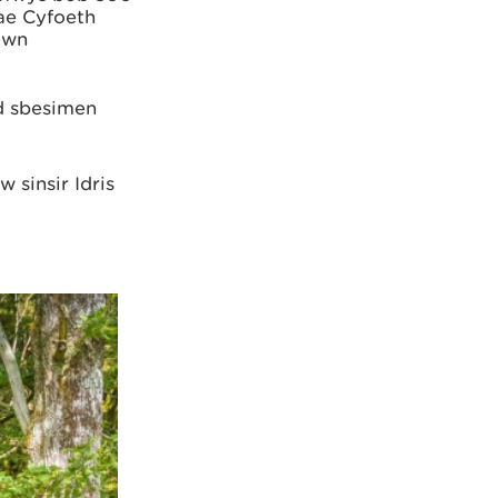
ae Cyfoeth
ewn
d sbesimen
sinsir Idris