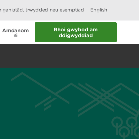
le ganiatâd, trwydded neu esemptiad
English
Rhoi gwybod am
Amdanom
ni
ddigwyddiad