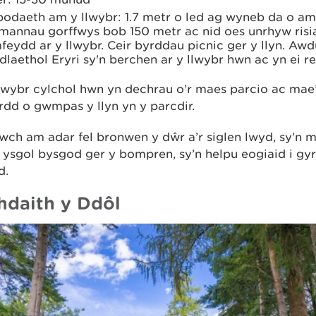
odaeth am y llwybr: 1.7 metr o led ag wyneb da o amg
mannau gorffwys bob 150 metr ac nid oes unrhyw risi
eydd ar y llwybr. Ceir byrddau picnic ger y llyn. Aw
laethol Eryri sy'n berchen ar y llwybr hwn ac yn ei re
llwybr cylchol hwn yn dechrau o’r maes parcio ac mae
ordd o gwmpas y llyn yn y parcdir.
ch am adar fel bronwen y dŵr a’r siglen lwyd, sy’n m
’r ysgol bysgod ger y bompren, sy’n helpu eogiaid i gy
d.
hdaith y Ddôl