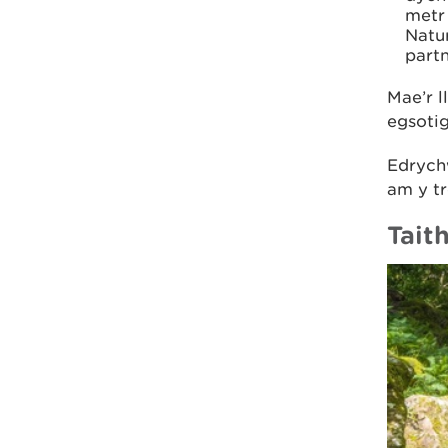
metr
Natur
part
Mae’r 
egsotig
Edrych
am y tr
Tait