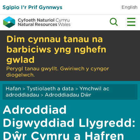
Sgipio I’r Prif Gynnwys
English
Dim cynnau tanau na
barbiciws yng nghefn
gwlad
Perygl tanau gwyllt. Gwiriwch y cyngor
diogelwch.
Hafan
Tystiolaeth a data
Ymchwil ac
>
>
adroddiadau
Adroddiadau Dŵr
>
Adroddiad
Digwyddiad Llygredd:
Dŵr Cymru a Hafren