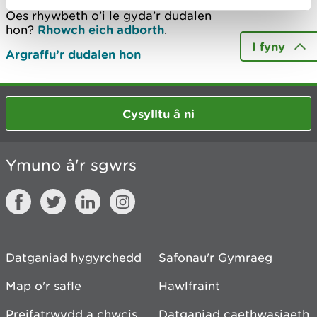
Oes rhywbeth o’i le gyda’r dudalen
hon?
Rhowch eich adborth
.
I fyny
Argraffu’r dudalen hon
Cysylltu â ni
Ymuno â'r sgwrs
Datganiad hygyrchedd
Safonau'r Gymraeg
Map o'r safle
Hawlfraint
Preifatrwydd a chwcis
Datganiad caethwasiaeth