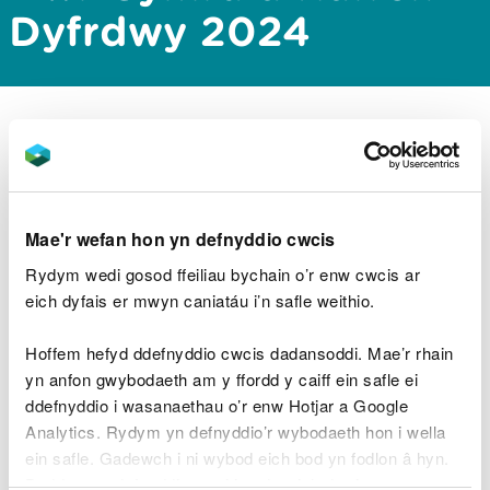
Dyfrdwy 2024
Adroddiad Digwyddiad Llygredd penodol a
phwrpasol, sy'n canolbwyntio ar ddata llygredd.
Fodd bynnag, nodwch nad yw’n cymryd lle ein
hadroddiadau perfformiad amgylcheddol
Mae'r wefan hon yn defnyddio cwcis
blynyddol, a fydd yn cael eu cyhoeddi yn Hydref
2025.
Rydym wedi gosod ffeiliau bychain o’r enw cwcis ar
eich dyfais er mwyn caniatáu i’n safle weithio.
Hoffem hefyd ddefnyddio cwcis dadansoddi. Mae’r rhain
Lawrlwythiadau dogfennau
yn anfon gwybodaeth am y ffordd y caiff ein safle ei
cysylltiedig
ddefnyddio i wasanaethau o’r enw Hotjar a Google
Analytics. Rydym yn defnyddio’r wybodaeth hon i wella
Adroddiad Am Ddigwyddiad
ein safle. Gadewch i ni wybod eich bod yn fodlon â hyn.
Llygredd Dŵr Cymru A Hafren
Byddwn yn defnyddio cwci i gadw eich dewis.
Dyfrdwy 2024
PDF [256.9 KB]