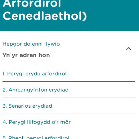
Arfordirol
Cenedlaethol)
Hepgor dolenni llywio
Yn yr adran hon
Perygl erydu arfordirol
Amcangyfrifon erydiad
Senarios erydiad
Perygl llifogydd o’r môr
Rheoli perygl arfordirol