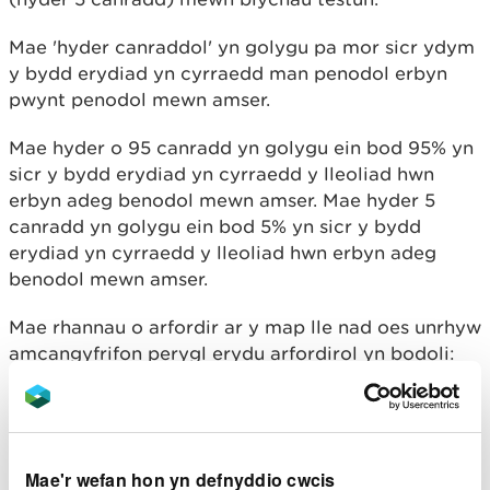
Mae 'hyder canraddol' yn golygu pa mor sicr ydym
y bydd erydiad yn cyrraedd man penodol erbyn
pwynt penodol mewn amser.
Mae hyder o 95 canradd yn golygu ein bod 95% yn
sicr y bydd erydiad yn cyrraedd y lleoliad hwn
erbyn adeg benodol mewn amser. Mae hyder 5
canradd yn golygu ein bod 5% yn sicr y bydd
erydiad yn cyrraedd y lleoliad hwn erbyn adeg
benodol mewn amser.
Mae rhannau o arfordir ar y map lle nad oes unrhyw
amcangyfrifon perygl erydu arfordirol yn bodoli:
yn gyffredinol, nid ydym yn cynnwys manylion
ardaloedd daearegol gymhleth, a elwir yn
'clogwyni cymhleth'. Mae hyn oherwydd bod
ansicrwydd ynghylch rhagweld amseriad a maint
Mae'r wefan hon yn defnyddio cwcis
yr erydiad yn y lleoliadau hyn