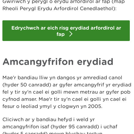
Gwiriwch y perygl o erydu arfordirol ar fap (map
Rheoli Perygl Erydu Arfordirol Cenedlaethol):
Edrychwch ar eich risg erydiad arfordirol ar
fap
Amcangyfrifon erydiad
Mae'r bandiau lliw yn dangos yr amrediad canol
(hyder 50 canradd) ar gyfer amcangyfrif yr erydiad
fel y tir sy'n cael ei golli mewn metrau ar gyfer pob
cyfnod amser. Mae'r tir sy'n cael ei golli yn cael ei
fesur o leoliad ymyl y clogwyn yn 2005.
Cliciwch ar y bandiau hefyd i weld yr
amcangyfrifon isaf (hyder 95 canradd) i uchaf
(hyder 5 canradd) mewn blychau testun.