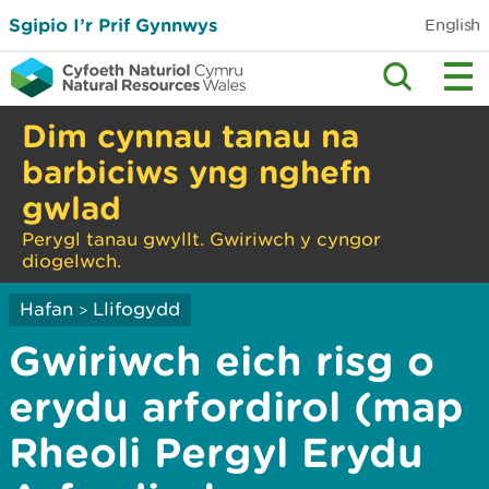
Sgipio I’r Prif Gynnwys
English
Dim cynnau tanau na
barbiciws yng nghefn
gwlad
Perygl tanau gwyllt. Gwiriwch y cyngor
diogelwch.
Hafan
Llifogydd
>
Gwiriwch eich risg o
erydu arfordirol (map
Rheoli Pergyl Erydu