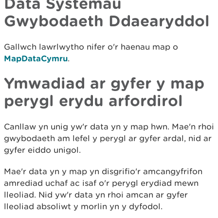
Data Systemau
Gwybodaeth Ddaearyddol
Gallwch lawrlwytho nifer o'r haenau map o
MapDataCymru
.
Ymwadiad ar gyfer y map
perygl erydu arfordirol
Canllaw yn unig yw'r data yn y map hwn. Mae'n rhoi
gwybodaeth am lefel y perygl ar gyfer ardal, nid ar
gyfer eiddo unigol.
Mae'r data yn y map yn disgrifio'r amcangyfrifon
amrediad uchaf ac isaf o'r perygl erydiad mewn
lleoliad. Nid yw'r data yn rhoi amcan ar gyfer
lleoliad absoliwt y morlin yn y dyfodol.