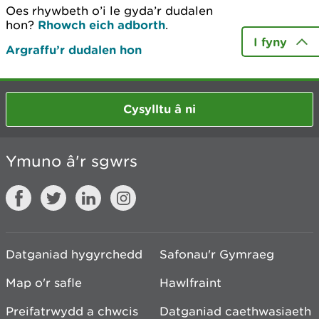
Oes rhywbeth o’i le gyda’r dudalen
hon?
Rhowch eich adborth
.
I fyny
Argraffu’r dudalen hon
Cysylltu â ni
Ymuno â'r sgwrs
Datganiad hygyrchedd
Safonau'r Gymraeg
Map o'r safle
Hawlfraint
Preifatrwydd a chwcis
Datganiad caethwasiaeth