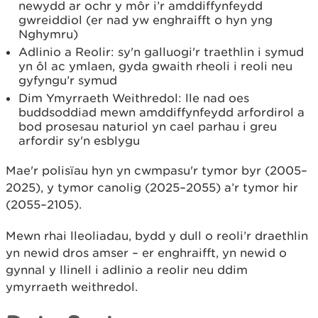
newydd ar ochr y môr i’r amddiffynfeydd
gwreiddiol (er nad yw enghraifft o hyn yng
Nghymru)
Adlinio a Reolir: sy'n galluogi'r traethlin i symud
yn ôl ac ymlaen, gyda gwaith rheoli i reoli neu
gyfyngu’r symud
Dim Ymyrraeth Weithredol: lle nad oes
buddsoddiad mewn amddiffynfeydd arfordirol a
bod prosesau naturiol yn cael parhau i greu
arfordir sy'n esblygu
Mae'r polisïau hyn yn cwmpasu'r tymor byr (2005–
2025), y tymor canolig (2025–2055) a’r tymor hir
(2055–2105).
Mewn rhai lleoliadau, bydd y dull o reoli’r draethlin
yn newid dros amser – er enghraifft, yn newid o
gynnal y llinell i adlinio a reolir neu ddim
ymyrraeth weithredol.