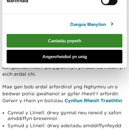
Marchnata
Gallwch hefyd
chwilio am gyfeiriad
i wirio'r perygl
o lifogydd o afonydd, y môr, dŵr wyneb a chyrsiau
dŵr bach.
Dangos Manylion
Rheoli perygl arfordirol
Caniatáu popeth
Mae perygl arfordirol yn golygu'r perygl o erydu
Angenrheidiol yn unig
arfordirol a llifogydd o'r môr. Mae ein map yn
dangos sut mae'r peryglon hyn yn cael eu rheoli yn
eich ardal chi.
Mae gan bob ardal arfordirol yng Nghymru un o
bedwar polisi gwahanol ar gyfer rheoli’r arfordir.
Gelwir y rhain yn bolisïau
Cynllun Rheoli Traethlin
:
Cynnal y Llinell: drwy gynnal neu newid y safon
amddiffyn bresennol
Symud y Llinell: drwy adeiladu amddiffynfeydd