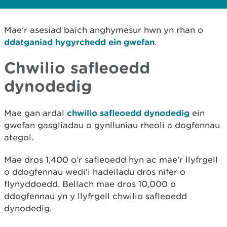
Mae'r asesiad baich anghymesur hwn yn rhan o
ddatganiad hygyrchedd ein gwefan
.
Chwilio safleoedd
dynodedig
Mae gan ardal
chwilio safleoedd dynodedig
ein
gwefan gasgliadau o gynlluniau rheoli a dogfennau
ategol.
Mae dros 1,400 o'r safleoedd hyn ac mae'r llyfrgell
o ddogfennau wedi'i hadeiladu dros nifer o
flynyddoedd. Bellach mae dros 10,000 o
ddogfennau yn y llyfrgell chwilio safleoedd
dynodedig.