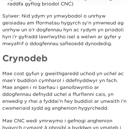
raddfa gyflog briodol CNC)
Sylwer: Nid ydym yn ymwybodol o unrhyw
geisiadau am fformatau hygyrch sy'n ymwneud ag
unrhyw un o'r dogfennau hyn ac rydym yn priodoli
hyn i'r gyfradd lawrlwytho isel a welwn ar gyfer y
mwyafrif o ddogfennau safleoedd dynodedig.
Crynodeb
Mae cost gyfun y gweithgaredd uchod yn uchel ac
mae'r buddion cymharol i ddefnyddwyr yn fach.
Mae angen i ni barhau i ganolbwyntio ar
ddogfennau defnydd uchel a ffurflenni cais, yn
enwedig y rhai a fyddai'n fwy buddiol ar unwaith i'n
cwsmeriaid sydd ag anghenion hygyrchedd.
Mae CNC wedi ymrwymo i gefnogi anghenion
hygyrch cymaint â phosibl a byddwn yn ymateb i