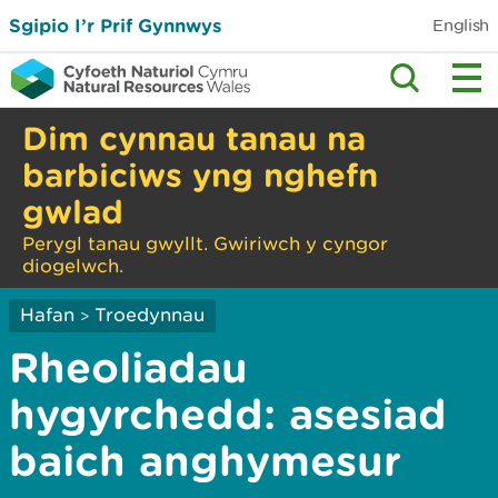
Sgipio I’r Prif Gynnwys
English
Dim cynnau tanau na
barbiciws yng nghefn
gwlad
Perygl tanau gwyllt. Gwiriwch y cyngor
diogelwch.
Hafan
Troedynnau
>
Rheoliadau
hygyrchedd: asesiad
baich anghymesur