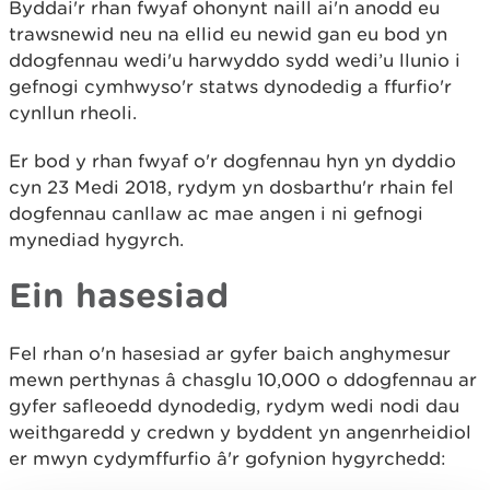
Byddai'r rhan fwyaf ohonynt naill ai'n anodd eu
trawsnewid neu na ellid eu newid gan eu bod yn
ddogfennau wedi'u harwyddo sydd wedi’u llunio i
gefnogi cymhwyso'r statws dynodedig a ffurfio'r
cynllun rheoli.
Er bod y rhan fwyaf o'r dogfennau hyn yn dyddio
cyn 23 Medi 2018, rydym yn dosbarthu'r rhain fel
dogfennau canllaw ac mae angen i ni gefnogi
mynediad hygyrch.
Ein hasesiad
Fel rhan o'n hasesiad ar gyfer baich anghymesur
mewn perthynas â chasglu 10,000 o ddogfennau ar
gyfer safleoedd dynodedig, rydym wedi nodi dau
weithgaredd y credwn y byddent yn angenrheidiol
er mwyn cydymffurfio â'r gofynion hygyrchedd: