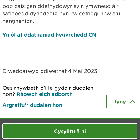
bob cais gan ddefnyddwyr sy'n ymwneud â'r
safleoedd dynodedig hyn i'w cefnogi nhw â'u
hanghenion.
Yn ôl at ddatganiad hygyrchedd CN
Diweddarwyd ddiwethaf 4 Mai 2023
Oes rhywbeth o’i le gyda’r dudalen
hon?
Rhowch eich adborth
.
I fyny
Argraffu’r dudalen hon
Cysylltu â ni