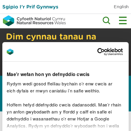
Sgipio I’r Prif Gynnwys
English
Dim cynnau tanau na
barbiciws yng nghefn
gwlad
Perygl tanau gwyllt. Gwiriwch y cyngor
diogelwch.
Mae'r wefan hon yn defnyddio cwcis
Hafan
Canllawiau a chyngor
Sectorau busnes
Rydym wedi gosod ffeiliau bychain o’r enw cwcis ar
>
>
eich dyfais er mwyn caniatáu i’n safle weithio.
Addysg a sgiliau
Hoffem hefyd ddefnyddio cwcis dadansoddi. Mae’r rhain
yn anfon gwybodaeth am y ffordd y caiff ein safle ei
Chwiliwch am adnoddau addysg
ddefnyddio i wasanaethau o’r enw Hotjar a Google
Y buddion i iechyd a dysgu
Analytics. Rydym yn defnyddio’r wybodaeth hon i wella