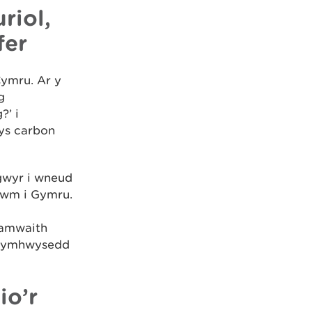
riol,
fer
ymru. Ar y
g
’ i
wys carbon
gwyr i wneud
lwm i Gymru.
ramwaith
h Cymhwysedd
io’r