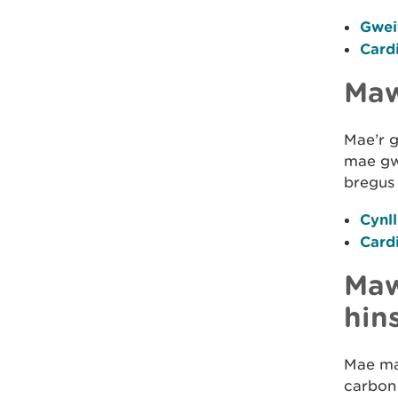
Gweit
Card
Maw
Mae’r 
mae gw
bregus
Cynl
Card
Maw
hin
Mae maw
carbon 