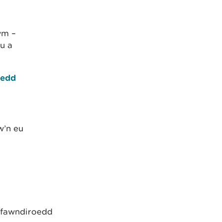
wm –
u a
oedd
w’n eu
 fawndiroedd