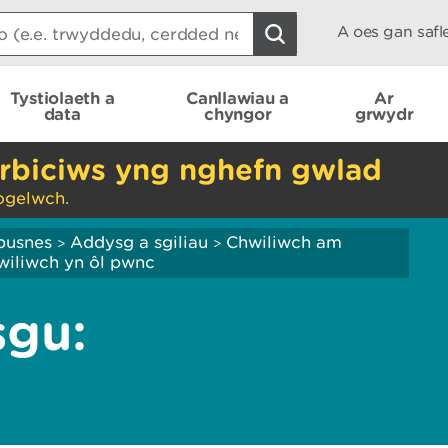
A oes gan saf
Tystiolaeth a
Canllawiau a
Ar
data
chyngor
grwydr
rbiciws yng nghefn gwlad
ogelwch.
busnes
Addysg a sgiliau
Chwiliwch am
>
>
iliwch yn ôl pwnc
gu: