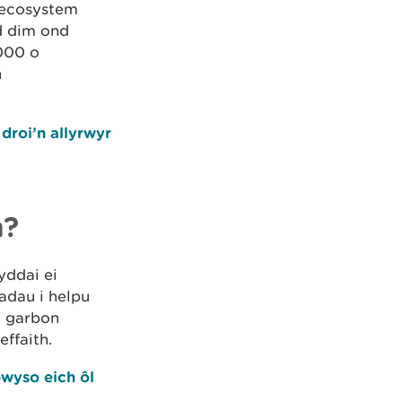
 ecosystem
d dim ond
000 o
n
droi’n allyrwyr
n?
yddai ei
adau i helpu
o garbon
ffaith.
bwyso eich ôl