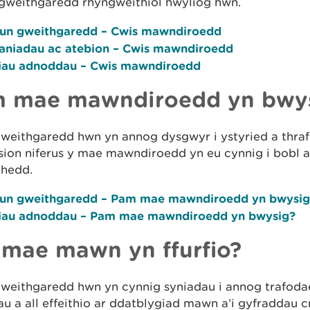
 gweithgaredd rhyngweithiol hwyliog hwn.
lun gweithgaredd – Cwis mawndiroedd
aniadau ac atebion – Cwis mawndiroedd
iau adnoddau – Cwis mawndiroedd
 mae mawndiroedd yn bwy
gweithgaredd hwn yn annog dysgwyr i ystyried a thra
ion niferus y mae mawndiroedd yn eu cynnig i bobl a
hedd.
lun gweithgaredd – Pam mae mawndiroedd yn bwysig
iau adnoddau – Pam mae mawndiroedd yn bwysig?
 mae mawn yn ffurfio?
gweithgaredd hwn yn cynnig syniadau i annog trafoda
au a all effeithio ar ddatblygiad mawn a’i gyfraddau c