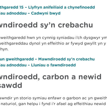
hgaredd 15 – Llyfryn anifeiliaid a chynefinoedd
iau adnoddau – Cadwyni bwyd
ndiroedd sy’n crebachu
gweithgaredd hwn yn cynnig syniadau i’ch dysgwyr ymc
eithgareddau dynol yn effeithio ar fywyd gwyllt yn y
 hyn.
lun gweithgaredd – Mawndiroedd sy’n crebachu
iau adnoddau – Lluniau o fawndiroedd
ndiroedd, carbon a newid
sawdd
ndir yn storio symiau enfawr o garbon ac yn gweithi
naturiol, gan helpu i fynd i’r afael ag effeithiau newi