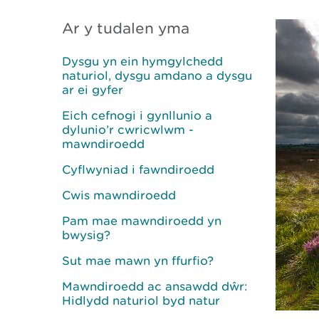
Ar y tudalen yma
Dysgu yn ein hymgylchedd
naturiol, dysgu amdano a dysgu
ar ei gyfer
Eich cefnogi i gynllunio a
dylunio’r cwricwlwm -
mawndiroedd
Cyflwyniad i fawndiroedd
Cwis mawndiroedd
Pam mae mawndiroedd yn
bwysig?
Sut mae mawn yn ffurfio?
Mawndiroedd ac ansawdd dŵr:
Hidlydd naturiol byd natur