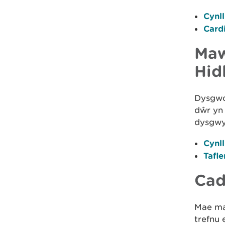
Cynl
Card
Maw
Hid
Dysgwc
dŵr yn 
dysgwy
Cynl
Tafle
Cad
Mae ma
trefnu