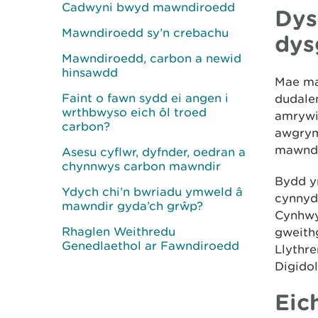
Cadwyni bwyd mawndiroedd
Dys
Mawndiroedd sy’n crebachu
dys
Mawndiroedd, carbon a newid
hinsawdd
Mae ma
Faint o fawn sydd ei angen i
dudale
wrthbwyso eich ôl troed
amrywi
carbon?
awgrymi
mawndi
Asesu cyflwr, dyfnder, oedran a
chynnwys carbon mawndir
Bydd y
Ydych chi’n bwriadu ymweld â
cynnyd
mawndir gyda’ch grŵp?
Cynhwy
Rhaglen Weithredu
gweith
Genedlaethol ar Fawndiroedd
Llythr
Digidol
Eic