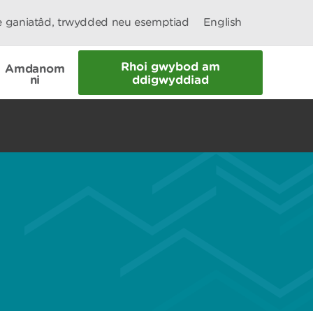
le ganiatâd, trwydded neu esemptiad
English
Rhoi gwybod am
Amdanom
ni
ddigwyddiad