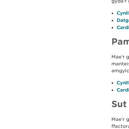
gyda’r
Cynl
Datg
Card
Pam
Mae’r 
manteis
amgylc
Cynl
Card
Sut
Mae’r 
ffactor