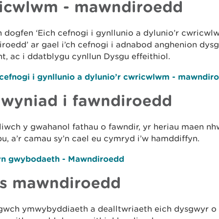
icwlwm - mawndiroedd
 dogfen ‘Eich cefnogi i gynllunio a dylunio’r cwricwl
roedd’ ar gael i’ch cefnogi i adnabod anghenion dysg
nt, ac i ddatblygu cynllun Dysgu effeithiol.
 cefnogi i gynllunio a dylunio’r cwricwlwm - mawndir
lwyniad i fawndiroedd
iwch y gwahanol fathau o fawndir, yr heriau maen nh
, a’r camau sy’n cael eu cymryd i’w hamddiffyn.
n gwybodaeth - Mawndiroedd
s mawndiroedd
gwch ymwybyddiaeth a dealltwriaeth eich dysgwyr o