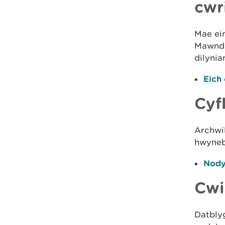
cwr
Mae ein
Mawndi
dilynia
Eich
Cyf
Archwil
hwynebu
Nody
Cwi
Datbly