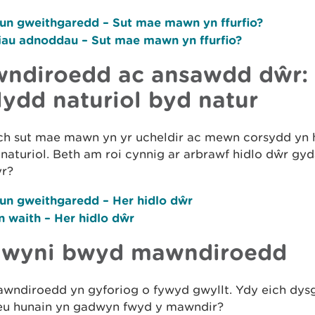
lun gweithgaredd – Sut mae mawn yn ffurfio?
iau adnoddau – Sut mae mawn yn ffurfio?
ndiroedd ac ansawdd dŵr:
lydd naturiol byd natur
h sut mae mawn yn yr ucheldir ac mewn corsydd yn h
naturiol. Beth am roi cynnig ar arbrawf hidlo dŵr gyd
r?
lun gweithgaredd – Her hidlo dŵr
n waith – Her hidlo dŵr
wyni bwyd mawndiroedd
wndiroedd yn gyforiog o fywyd gwyllt. Ydy eich dysg
 eu hunain yn gadwyn fwyd y mawndir?