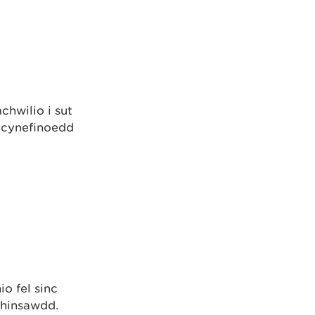
hwilio i sut
 cynefinoedd
o fel sinc
d hinsawdd.