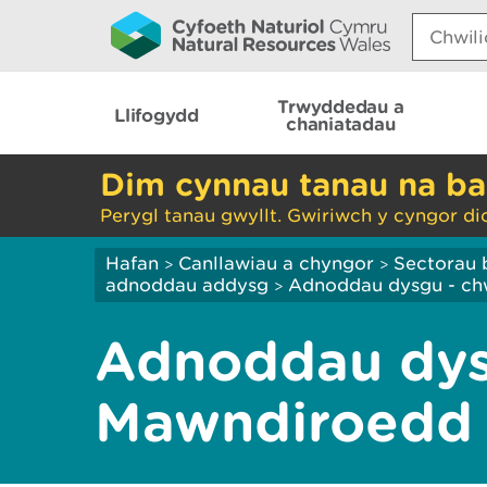
Search:
Trwyddedau a
Llifogydd
chaniatadau
Dim cynnau tanau na ba
Perygl tanau gwyllt. Gwiriwch y cyngor di
Hafan
Canllawiau a chyngor
Sectorau 
>
>
adnoddau addysg
Adnoddau dysgu - chw
>
Adnoddau dys
Mawndiroedd