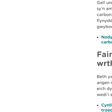
Gall u
sy’n am
carbon
flynyd
gwybod
Nody
carb
Fai
wrt
Beth yw
angen 
eich dy
wedi’i
Cynl
troe