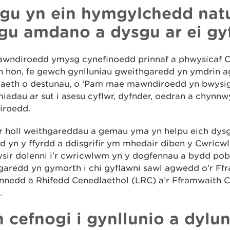
gu yn ein hymgylchedd natu
gu amdano a dysgu ar ei gy
wndiroedd ymysg cynefinoedd prinnaf a phwysicaf C
n hon, fe gewch gynlluniau gweithgaredd yn ymdrin a
aeth o destunau, o ‘Pam mae mawndiroedd yn bwysig?
adau ar sut i asesu cyflwr, dyfnder, oedran a chynn
roedd.
r holl weithgareddau a gemau yma yn helpu eich dys
d yn y ffyrdd a ddisgrifir ym mhedair diben y Cwricw
sir dolenni i’r cwricwlwm yn y dogfennau a bydd pob
garedd yn gymorth i chi gyflawni sawl agwedd o’r Ff
ennedd a Rhifedd Cenedlaethol (LRC) a’r Fframwait
.
h cefnogi i gynllunio a dylun