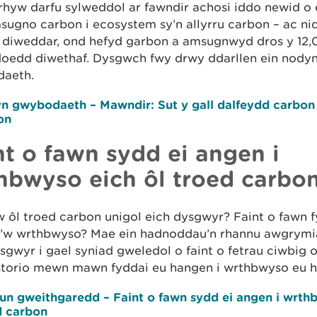
nrhyw darfu sylweddol ar fawndir achosi iddo newid o
sugno carbon i ecosystem sy’n allyrru carbon – ac ni
 diweddar, ond hefyd garbon a amsugnwyd dros y 12,
doedd diwethaf. Dysgwch fwy drwy ddarllen ein nody
aeth.
n gwybodaeth – Mawndir: Sut y gall dalfeydd carbon 
on
nt o fawn sydd ei angen i
hbwyso eich ôl troed carbo
 ôl troed carbon unigol eich dysgwyr? Faint o fawn f
i’w wrthbwyso? Mae ein hadnoddau’n rhannu awgrymi
sgwyr i gael syniad gweledol o faint o fetrau ciwbig 
 storio mewn mawn fyddai eu hangen i wrthbwyso eu he
lun gweithgaredd – Faint o fawn sydd ei angen i wrth
d carbon