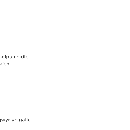
elpu i hidlo
a’ch
wyr yn gallu