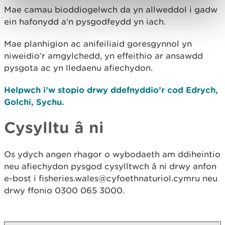
Mae camau bioddiogelwch da yn allweddol i gadw
ein hafonydd a’n pysgodfeydd yn iach.
Mae planhigion ac anifeiliaid goresgynnol yn
niweidio’r amgylchedd, yn effeithio ar ansawdd
pysgota ac yn lledaenu afiechydon.
Helpwch i’w stopio drwy ddefnyddio’r cod Edrych,
Golchi, Sychu.
Cysylltu â ni
Os ydych angen rhagor o wybodaeth am ddiheintio
neu afiechydon pysgod cysylltwch â ni drwy anfon
e-bost i fisheries.wales@cyfoethnaturiol.cymru neu
drwy ffonio 0300 065 3000.