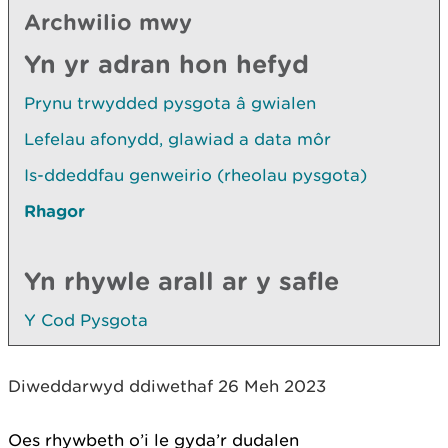
Archwilio mwy
Yn yr adran hon hefyd
Prynu trwydded pysgota â gwialen
Lefelau afonydd, glawiad a data môr
Is-ddeddfau genweirio (rheolau pysgota)
Rhagor
Yn rhywle arall ar y safle
Y Cod Pysgota
Diweddarwyd ddiwethaf 26 Meh 2023
Oes rhywbeth o’i le gyda’r dudalen