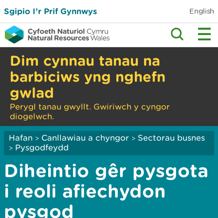
Sgipio I’r Prif Gynnwys
English
Dim cynnau tanau na
barbiciws yng nghefn
gwlad
Perygl tanau gwyllt. Gwiriwch y cyngor
diogelwch.
Hafan
Canllawiau a chyngor
Sectorau busnes
>
>
Pysgodfeydd
>
Diheintio gêr pysgota
i reoli afiechydon
pysgod