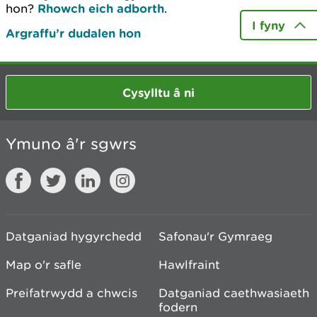
hon?
Rhowch eich adborth
.
I fyny
Argraffu’r dudalen hon
Cysylltu â ni
Ymuno â'r sgwrs
Datganiad hygyrchedd
Safonau'r Gymraeg
Map o'r safle
Hawlfraint
Preifatrwydd a chwcis
Datganiad caethwasiaeth
fodern