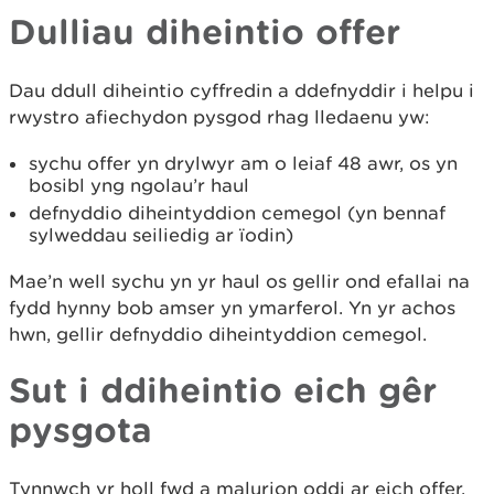
Dulliau diheintio offer
Dau ddull diheintio cyffredin a ddefnyddir i helpu i
rwystro afiechydon pysgod rhag lledaenu yw:
sychu offer yn drylwyr am o leiaf 48 awr, os yn
bosibl yng ngolau’r haul
defnyddio diheintyddion cemegol (yn bennaf
sylweddau seiliedig ar ïodin)
Mae’n well sychu yn yr haul os gellir ond efallai na
fydd hynny bob amser yn ymarferol. Yn yr achos
hwn, gellir defnyddio diheintyddion cemegol.
Sut i ddiheintio eich gêr
pysgota
Tynnwch yr holl fwd a malurion oddi ar eich offer.