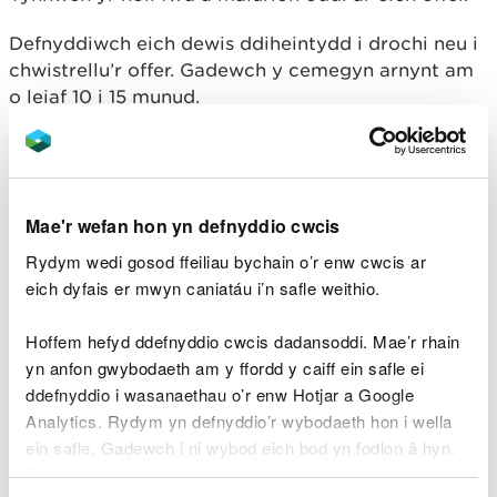
Defnyddiwch eich dewis ddiheintydd i drochi neu i
chwistrellu’r offer. Gadewch y cemegyn arnynt am
o leiaf 10 i 15 munud.
Rinsiwch y diheintydd i ffwrdd gyda dŵr glân.
Cofiwch gael gwared o’r diheintydd a
ddefnyddiwyd mewn ffordd nad yw'n niweidio'r
Mae'r wefan hon yn defnyddio cwcis
amgylchedd - peidiwch byth â'i arllwys i ddŵr sy'n
cynnwys pysgod neu fywyd dyfrol arall.
Rydym wedi gosod ffeiliau bychain o’r enw cwcis ar
eich dyfais er mwyn caniatáu i’n safle weithio.
Mae rhai diheintyddion yn gallu cynnwys cemegau
peryglus. Mae'n bwysig eich bod yn dilyn labeli'r
Hoffem hefyd ddefnyddio cwcis dadansoddi. Mae’r rhain
cynnyrch a chyfarwyddiadau'r gwneuthurwr.
yn anfon gwybodaeth am y ffordd y caiff ein safle ei
ddefnyddio i wasanaethau o’r enw Hotjar a Google
Gwisgwch ddillad ac offer amddiffynnol pan
Analytics. Rydym yn defnyddio’r wybodaeth hon i wella
fyddwch yn gwanhau diheintyddion er mwyn
ein safle. Gadewch i ni wybod eich bod yn fodlon â hyn.
diogelu eich llygaid a'ch croen. Os ydych yn ansicr,
Byddwn yn defnyddio cwci i gadw eich dewis.
gofynnwch am gyngor gan y cyflenwyr. Hefyd,