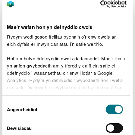
Darllenwch fwy am
weithgareddau trwyddedu
morol Band 2 a Band 3
.
Mae'r wefan hon yn defnyddio cwcis
Trwyddedau Band 3
Rydym wedi gosod ffeiliau bychain o’r enw cwcis ar
Mae trwyddedau Band 3 yn unrhyw geisiadau sy'n
eich dyfais er mwyn caniatáu i’n safle weithio.
gofyn am Asesiad o'r Effaith Amgylcheddol (AEA)
a benderfynir drwy broses sgrinio, neu brosiectau
Hoffem hefyd ddefnyddio cwcis dadansoddi. Mae’r rhain
dros £1 miliwn - datblygiadau ar raddfa fwy fel
yn anfon gwybodaeth am y ffordd y caiff ein safle ei
arfer.
ddefnyddio i wasanaethau o’r enw Hotjar a Google
Analytics. Rydym yn defnyddio’r wybodaeth hon i wella
Ystyrir bod gan rai gweithgareddau Band 3 risg
ein safle. Gadewch i ni wybod eich bod yn fodlon â hyn.
cydsynio isel i gymedrol ar gyfer adar ar y môr gan
Byddwn yn defnyddio cwci i gadw eich dewis.
gynnwys:
Dewis
Gellir
darllen mwy am ein cwcis
cyn i chi ddewis.
Angenrheidiol
Caniatâd
dyframaeth
agregau
ceblau
Dewisiadau
prosiectau sy’n gysylltiedig â phiblinellau