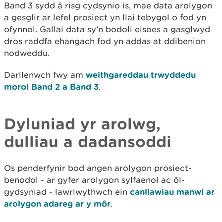
Band 3 sydd â risg cydsynio is, mae data arolygon
a gesglir ar lefel prosiect yn llai tebygol o fod yn
ofynnol. Gallai data sy’n bodoli eisoes a gasglwyd
dros raddfa ehangach fod yn addas at ddibenion
nodweddu.
Darllenwch fwy am
weithgareddau trwyddedu
morol Band 2 a Band 3
.
Dyluniad yr arolwg,
dulliau a dadansoddi
Os penderfynir bod angen arolygon prosiect-
benodol - ar gyfer arolygon sylfaenol ac ôl-
gydsyniad - lawrlwythwch ein
canllawiau manwl ar
arolygon adareg ar y môr
.