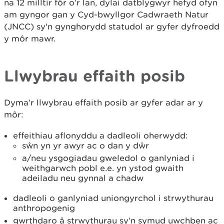
na 12 milltir fôr o’r lan, dylai datblygwyr hefyd ofyn
am gyngor gan y Cyd-bwyllgor Cadwraeth Natur
(JNCC) sy'n gynghorydd statudol ar gyfer dyfroedd
y môr mawr.
Llwybrau effaith posib
Dyma’r llwybrau effaith posib ar gyfer adar ar y
môr:
effeithiau aflonyddu a dadleoli oherwydd:
sŵn yn yr awyr ac o dan y dŵr
a/neu ysgogiadau gweledol o ganlyniad i
weithgarwch pobl e.e. yn ystod gwaith
adeiladu neu gynnal a chadw
dadleoli o ganlyniad uniongyrchol i strwythurau
anthropogenig
gwrthdaro â strwythurau sy’n symud uwchben ac