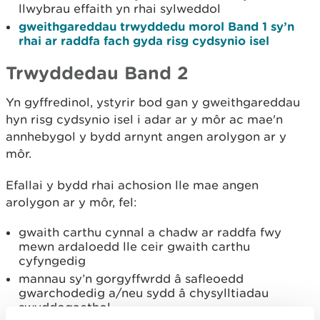
llwybrau effaith yn rhai sylweddol
gweithgareddau trwyddedu morol Band 1 sy’n
rhai ar raddfa fach gyda risg cydsynio isel
Trwyddedau Band 2
Yn gyffredinol, ystyrir bod gan y gweithgareddau
hyn risg cydsynio isel i adar ar y môr ac mae'n
annhebygol y bydd arnynt angen arolygon ar y
môr.
Efallai y bydd rhai achosion lle mae angen
arolygon ar y môr, fel:
gwaith carthu cynnal a chadw ar raddfa fwy
mewn ardaloedd lle ceir gwaith carthu
cyfyngedig
mannau sy’n gorgyffwrdd â safleoedd
gwarchodedig a/neu sydd â chysylltiadau
swyddogaethol