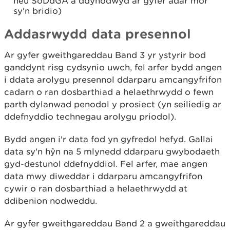
neu SoDdGA a ddynodwyd ar gyfer adar môr
sy'n bridio)
Addasrwydd data presennol
Ar gyfer gweithgareddau Band 3 yr ystyrir bod
ganddynt risg cydsynio uwch, fel arfer bydd angen
i ddata arolygu presennol ddarparu amcangyfrifon
cadarn o ran dosbarthiad a helaethrwydd o fewn
parth dylanwad penodol y prosiect (yn seiliedig ar
ddefnyddio technegau arolygu priodol).
Bydd angen i'r data fod yn gyfredol hefyd. Gallai
data sy'n hŷn na 5 mlynedd ddarparu gwybodaeth
gyd-destunol ddefnyddiol. Fel arfer, mae angen
data mwy diweddar i ddarparu amcangyfrifon
cywir o ran dosbarthiad a helaethrwydd at
ddibenion nodweddu.
Ar gyfer gweithgareddau Band 2 a gweithgareddau