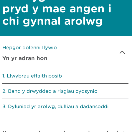
pryd y mae angen i
chi gynnal arolwg
Hepgor dolenni llywio
Yn yr adran hon
Llwybrau effaith posib
Band y drwydded a risgiau cydsynio
Dyluniad yr arolwg, dulliau a dadansoddi