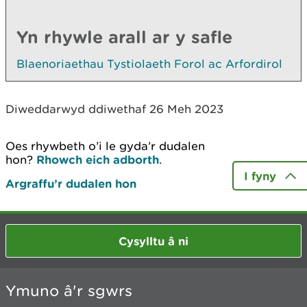
Yn rhywle arall ar y safle
Blaenoriaethau Tystiolaeth Forol ac Arfordirol
Diweddarwyd ddiwethaf 26 Meh 2023
Oes rhywbeth o’i le gyda’r dudalen
hon?
Rhowch eich adborth
.
I fyny
Argraffu’r dudalen hon
Cysylltu â ni
Ymuno â'r sgwrs