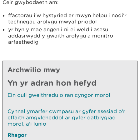
Ceir gwybodaeth am:
ffactorau i'w hystyried er mwyn helpu i nodi'r
technegau arolygu mwyaf priodol
yr hyn y mae angen i ni ei weld i asesu
addasrwydd y gwaith arolygu a monitro
arfaethedig
Archwilio mwy
Yn yr adran hon hefyd
Ein dull gweithredu o ran cyngor morol
Cynnal ymarfer cwmpasu ar gyfer asesiad o'r
effaith amgylcheddol ar gyfer datblygiad
morol, a'i lunio
Rhagor