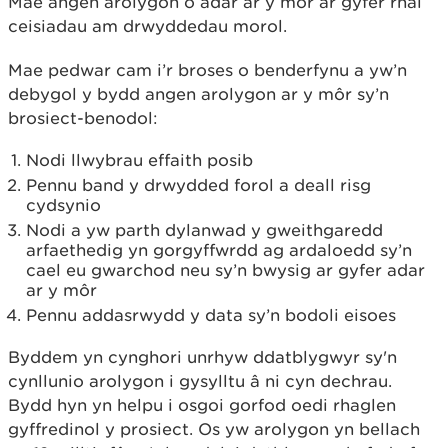
Mae angen arolygon o adar ar y môr ar gyfer rhai
ceisiadau am drwyddedau morol.
Mae pedwar cam i’r broses o benderfynu a yw’n
debygol y bydd angen arolygon ar y môr sy’n
brosiect-benodol:
Nodi llwybrau effaith posib
Pennu band y drwydded forol a deall risg
cydsynio
Nodi a yw parth dylanwad y gweithgaredd
arfaethedig yn gorgyffwrdd ag ardaloedd sy’n
cael eu gwarchod neu sy’n bwysig ar gyfer adar
ar y môr
Pennu addasrwydd y data sy’n bodoli eisoes
Byddem yn cynghori unrhyw ddatblygwyr sy'n
cynllunio arolygon i gysylltu â ni cyn dechrau.
Bydd hyn yn helpu i osgoi gorfod oedi rhaglen
gyffredinol y prosiect. Os yw arolygon yn bellach