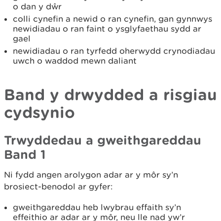
o dan y dŵr
colli cynefin a newid o ran cynefin, gan gynnwys
newidiadau o ran faint o ysglyfaethau sydd ar
gael
newidiadau o ran tyrfedd oherwydd crynodiadau
uwch o waddod mewn daliant
Band y drwydded a risgiau
cydsynio
Trwyddedau a gweithgareddau
Band 1
Ni fydd angen arolygon adar ar y môr sy’n
brosiect-benodol ar gyfer:
gweithgareddau heb lwybrau effaith sy’n
effeithio ar adar ar y môr, neu lle nad yw’r