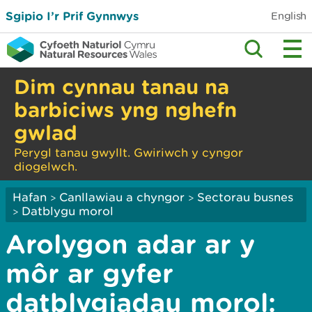
Sgipio I’r Prif Gynnwys
English
Dim cynnau tanau na
barbiciws yng nghefn
gwlad
Perygl tanau gwyllt. Gwiriwch y cyngor
diogelwch.
Hafan
Canllawiau a chyngor
Sectorau busnes
>
>
Datblygu morol
>
Arolygon adar ar y
môr ar gyfer
datblygiadau morol: