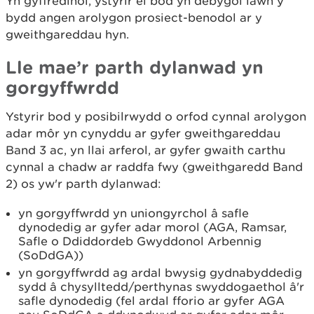
Yn gyffredinol, ystyrir ei bod yn debygol iawn y
bydd angen arolygon prosiect-benodol ar y
gweithgareddau hyn.
Lle mae’r parth dylanwad yn
gorgyffwrdd
Ystyrir bod y posibilrwydd o orfod cynnal arolygon
adar môr yn cynyddu ar gyfer gweithgareddau
Band 3 ac, yn llai arferol, ar gyfer gwaith carthu
cynnal a chadw ar raddfa fwy (gweithgaredd Band
2) os yw'r parth dylanwad:
yn gorgyffwrdd yn uniongyrchol â safle
dynodedig ar gyfer adar morol (AGA, Ramsar,
Safle o Ddiddordeb Gwyddonol Arbennig
(SoDdGA))
yn gorgyffwrdd ag ardal bwysig gydnabyddedig
sydd â chysylltedd/perthynas swyddogaethol â'r
safle dynodedig (fel ardal fforio ar gyfer AGA