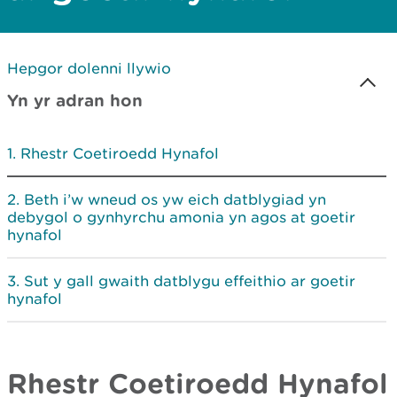
Hepgor dolenni llywio
Yn yr adran hon
Rhestr Coetiroedd Hynafol
Beth i’w wneud os yw eich datblygiad yn
debygol o gynhyrchu amonia yn agos at goetir
hynafol
Sut y gall gwaith datblygu effeithio ar goetir
hynafol
Rhestr Coetiroedd Hynafol