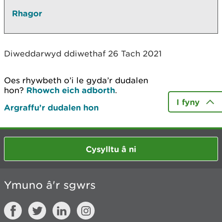
Rhagor
Diweddarwyd ddiwethaf 26 Tach 2021
Oes rhywbeth o’i le gyda’r dudalen
hon?
Rhowch eich adborth
.
I fyny
Argraffu’r dudalen hon
Cysylltu â ni
Ymuno â'r sgwrs