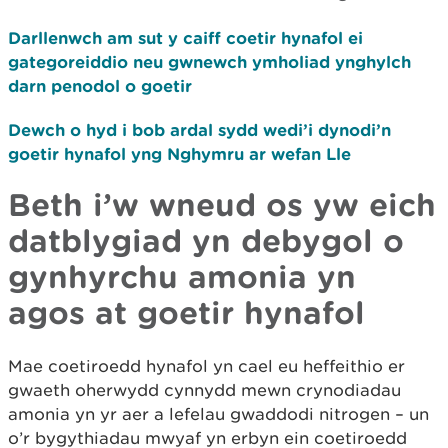
Darllenwch am sut y caiff coetir hynafol ei
gategoreiddio neu gwnewch ymholiad ynghylch
darn penodol o goetir
Dewch o hyd i bob ardal sydd wedi’i dynodi’n
goetir hynafol yng Nghymru ar wefan Lle
Beth i’w wneud os yw eich
datblygiad yn debygol o
gynhyrchu amonia yn
agos at goetir hynafol
Mae coetiroedd hynafol yn cael eu heffeithio er
gwaeth oherwydd cynnydd mewn crynodiadau
amonia yn yr aer a lefelau gwaddodi nitrogen – un
o’r bygythiadau mwyaf yn erbyn ein coetiroedd