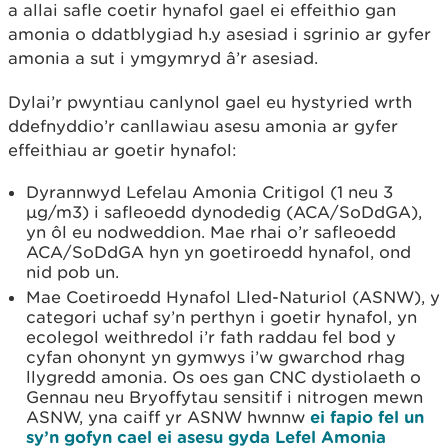
a allai safle coetir hynafol gael ei effeithio gan
amonia o ddatblygiad h.y asesiad i sgrinio ar gyfer
amonia a sut i ymgymryd â’r asesiad.
Dylai’r pwyntiau canlynol gael eu hystyried wrth
ddefnyddio’r canllawiau asesu amonia ar gyfer
effeithiau ar goetir hynafol:
Dyrannwyd Lefelau Amonia Critigol (1 neu 3
µg/m3) i safleoedd dynodedig (ACA/SoDdGA),
yn ôl eu nodweddion. Mae rhai o’r safleoedd
ACA/SoDdGA hyn yn goetiroedd hynafol, ond
nid pob un.
Mae Coetiroedd Hynafol Lled-Naturiol (ASNW), y
categori uchaf sy’n perthyn i goetir hynafol, yn
ecolegol weithredol i’r fath raddau fel bod y
cyfan ohonynt yn gymwys i’w gwarchod rhag
llygredd amonia. Os oes gan CNC dystiolaeth o
Gennau neu Bryoffytau sensitif i nitrogen mewn
ASNW, yna caiff yr ASNW hwnnw
ei fapio fel un
sy’n gofyn cael ei asesu gyda Lefel Amonia