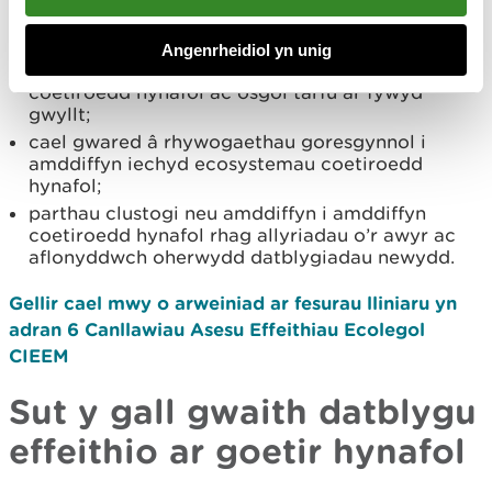
hynafol yn y dyfodol a’u hamddiffyn drwy
orchymyn gwarchod coed;
Angenrheidiol yn unig
newid trywydd llwybrau i osgoi difrod i fflora
coetiroedd hynafol ac osgoi tarfu ar fywyd
gwyllt;
cael gwared â rhywogaethau goresgynnol i
amddiffyn iechyd ecosystemau coetiroedd
hynafol;
parthau clustogi neu amddiffyn i amddiffyn
coetiroedd hynafol rhag allyriadau o’r awyr ac
aflonyddwch oherwydd datblygiadau newydd.
Gellir cael mwy o arweiniad ar fesurau lliniaru yn
adran 6 Canllawiau Asesu Effeithiau Ecolegol
CIEEM
Sut y gall gwaith datblygu
effeithio ar goetir hynafol