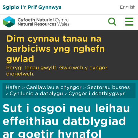
Sgipio I’r Prif Gynnwys
English
Dim cynnau tanau na
barbiciws yng nghefn
gwlad
Perygl tanau gwyllt. Gwiriwch y cyngor
diogelwch.
Hafan
Canllawiau a chyngor
Sectorau busnes
>
>
Cynllunio a datblygu
Cyngor i ddatblygwyr
>
>
Sut i osgoi neu leihau
effeithiau datblygiad
ar goetir hynafol