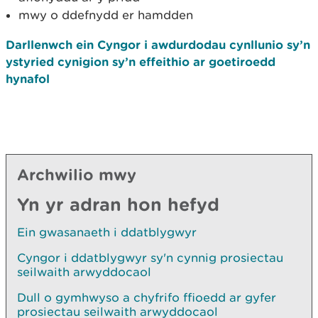
mwy o ddefnydd er hamdden
Darllenwch ein Cyngor i awdurdodau cynllunio sy’n
ystyried cynigion sy’n effeithio ar goetiroedd
hynafol
Archwilio mwy
Yn yr adran hon hefyd
Ein gwasanaeth i ddatblygwyr
Cyngor i ddatblygwyr sy'n cynnig prosiectau
seilwaith arwyddocaol
Dull o gymhwyso a chyfrifo ffioedd ar gyfer
prosiectau seilwaith arwyddocaol