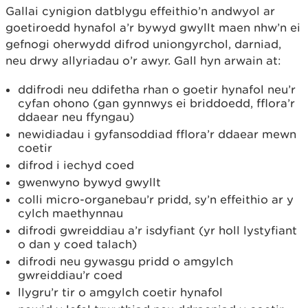
Gallai cynigion datblygu effeithio’n andwyol ar
goetiroedd hynafol a’r bywyd gwyllt maen nhw’n ei
gefnogi oherwydd difrod uniongyrchol, darniad,
neu drwy allyriadau o’r awyr. Gall hyn arwain at:
ddifrodi neu ddifetha rhan o goetir hynafol neu’r
cyfan ohono (gan gynnwys ei briddoedd, fflora’r
ddaear neu ffyngau)
newidiadau i gyfansoddiad fflora’r ddaear mewn
coetir
difrod i iechyd coed
gwenwyno bywyd gwyllt
colli micro-organebau’r pridd, sy’n effeithio ar y
cylch maethynnau
difrodi gwreiddiau a’r isdyfiant (yr holl lystyfiant
o dan y coed talach)
difrodi neu gywasgu pridd o amgylch
gwreiddiau’r coed
llygru’r tir o amgylch coetir hynafol