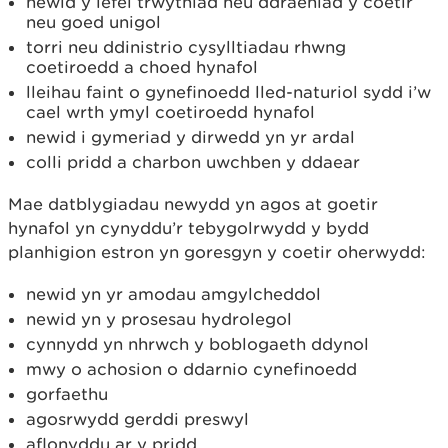
newid y lefel trwythiad neu ddraeniad y coetir
neu goed unigol
torri neu ddinistrio cysylltiadau rhwng
coetiroedd a choed hynafol
lleihau faint o gynefinoedd lled-naturiol sydd i’w
cael wrth ymyl coetiroedd hynafol
newid i gymeriad y dirwedd yn yr ardal
colli pridd a charbon uwchben y ddaear
Mae datblygiadau newydd yn agos at goetir
hynafol yn cynyddu’r tebygolrwydd y bydd
planhigion estron yn goresgyn y coetir oherwydd:
newid yn yr amodau amgylcheddol
newid yn y prosesau hydrolegol
cynnydd yn nhrwch y boblogaeth ddynol
mwy o achosion o ddarnio cynefinoedd
gorfaethu
agosrwydd gerddi preswyl
aflonyddu ar y pridd