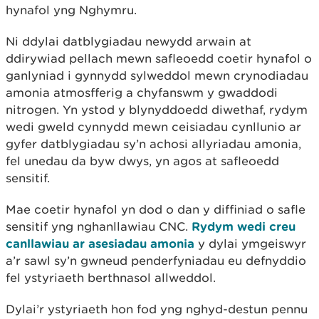
hynafol yng Nghymru.
Ni ddylai datblygiadau newydd arwain at
ddirywiad pellach mewn safleoedd coetir hynafol o
ganlyniad i gynnydd sylweddol mewn crynodiadau
amonia atmosfferig a chyfanswm y gwaddodi
nitrogen. Yn ystod y blynyddoedd diwethaf, rydym
wedi gweld cynnydd mewn ceisiadau cynllunio ar
gyfer datblygiadau sy’n achosi allyriadau amonia,
fel unedau da byw dwys, yn agos at safleoedd
sensitif.
Mae coetir hynafol yn dod o dan y diffiniad o safle
sensitif yng nghanllawiau CNC.
Rydym wedi creu
canllawiau ar asesiadau amonia
y dylai ymgeiswyr
a’r sawl sy’n gwneud penderfyniadau eu defnyddio
fel ystyriaeth berthnasol allweddol.
Dylai’r ystyriaeth hon fod yng nghyd-destun pennu