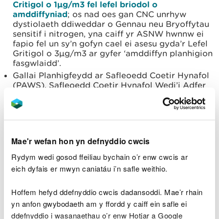
Critigol o 1µg/m3 fel lefel briodol o
amddiffyniad
; os nad oes gan CNC unrhyw
dystiolaeth ddiweddar o Gennau neu Bryoffytau
sensitif i nitrogen, yna caiff yr ASNW hwnnw ei
fapio fel un sy’n gofyn cael ei asesu gyda’r Lefel
Gritigol o 3µg/m3 ar gyfer ‘amddiffyn planhigion
fasgwlaidd’.
Gallai Planhigfeydd ar Safleoedd Coetir Hynafol
(PAWS), Safleoedd Coetir Hynafol Wedi’i Adfer
(RAWS) a Safleoedd Coetir Hynafol Anhysbys
fod yn ecolegol weithredol, ond gallai gwaith
coedwigo fod wedi tarfu gymaint arnynt yn y
gorffennol fel nad ydynt yn gweithredu fel
ecosystemau naturiol mwyach. Bernir nad yw’n
Mae'r wefan hon yn defnyddio cwcis
ofynnol asesu’r safleoedd hyn ar gyfer Lefelau
Amonia Critigol (1 neu 3 µg/m3).
Rydym wedi gosod ffeiliau bychain o’r enw cwcis ar
Caiff Parcdiroedd a Phorfeydd Coediog â
eich dyfais er mwyn caniatáu i’n safle weithio.
thystiolaeth ddiweddar o Gennau sy’n sensitif i
nitrogen hefyd eu mapio fel rhai sy’n gofyn cael
Hoffem hefyd ddefnyddio cwcis dadansoddi. Mae’r rhain
eu hasesu gyda’r Lefel Amonia Gritigol
yn anfon gwybodaeth am y ffordd y caiff ein safle ei
amddiffynnol o 1µg/m3.
ddefnyddio i wasanaethau o’r enw Hotjar a Google