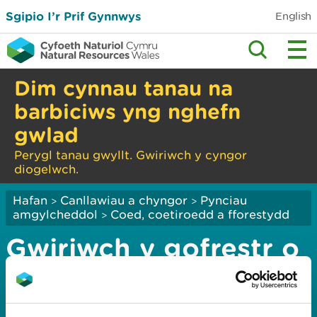
Sgipio I’r Prif Gynnwys
English
Dim cynnau tanau na
barbiciws yng nghefn
gwlad
Perygl tanau gwyllt. Gwiriwch y cyngor
diogelwch.
Hafan
Canllawiau a chyngor
Pynciau
>
>
amgylcheddol
Coed, coetiroedd a fforestydd
>
Gwiriwch y gofrestr o
gynlluniau rheoli
coedwigoedd