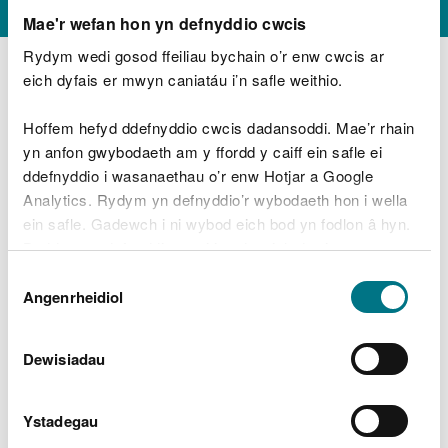
Mae'r wefan hon yn defnyddio cwcis
Rydym wedi gosod ffeiliau bychain o’r enw cwcis ar
Chwilio
eich dyfais er mwyn caniatáu i’n safle weithio.
Hoffem hefyd ddefnyddio cwcis dadansoddi. Mae’r rhain
yn anfon gwybodaeth am y ffordd y caiff ein safle ei
Dangos
cofnod
ddefnyddio i wasanaethau o’r enw Hotjar a Google
Analytics. Rydym yn defnyddio’r wybodaeth hon i wella
Gyfeirnod y
Ehangu
cynllun
Cyfeirnod
Tref
ein safle. Gadewch i ni wybod eich bod yn fodlon â hyn.
mnylion
rheoli
Grid
Agosaf
Byddwn yn defnyddio cwci i gadw eich dewis.
coedwig
Dewis
Gellir
darllen mwy am ein cwcis
cyn i chi ddewis.
26-27 FMP4
SJ210118
Guilsford
Angenrheidiol
Caniatâd
Dewisiadau
Dangos 1 i 1 o 1 cofnod
1
Ystadegau