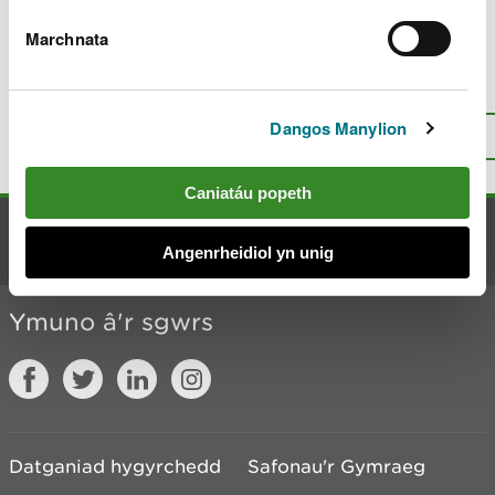
Diweddarwyd ddiwethaf 5 Awst 2026
Marchnata
Oes rhywbeth o’i le gyda’r dudalen
hon?
Rhowch eich adborth
.
Dangos Manylion
I fyny
Argraffu’r dudalen hon
Caniatáu popeth
Cysylltu â ni
Angenrheidiol yn unig
Ymuno â'r sgwrs
Datganiad hygyrchedd
Safonau'r Gymraeg