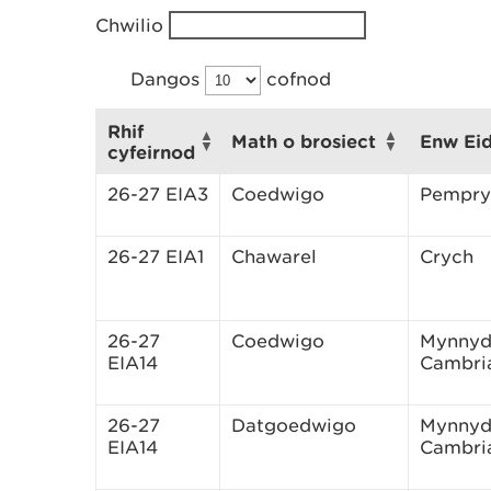
Chwilio
Dangos
cofnod
Rhif
Math o brosiect
Enw Ei
cyfeirnod
26-27 EIA3
Coedwigo
Pempry
26-27 EIA1
Chawarel
Crych
26-27
Coedwigo
Mynny
EIA14
Cambri
26-27
Datgoedwigo
Mynny
EIA14
Cambri