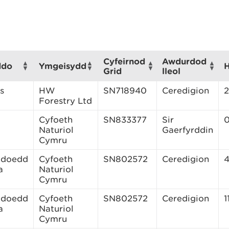
Cyfeirnod
Awdurdod
ddo
Ymgeisydd
H
Grid
lleol
s
HW
SN718940
Ceredigion
2
Forestry Ltd
Cyfoeth
SN833377
Sir
0
Naturiol
Gaerfyrddin
Cymru
ddoedd
Cyfoeth
SN802572
Ceredigion
4
a
Naturiol
Cymru
ddoedd
Cyfoeth
SN802572
Ceredigion
1
a
Naturiol
Cymru