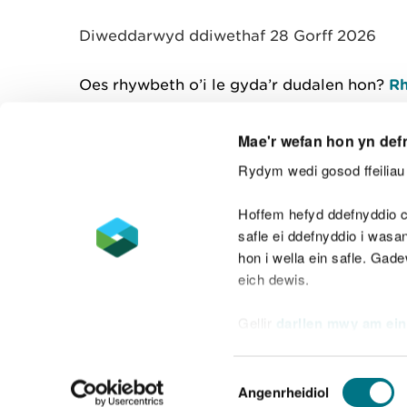
Diweddarwyd ddiwethaf 28 Gorff 2026
Oes rhywbeth o’i le gyda’r dudalen hon?
Rh
Mae'r wefan hon yn def
Rydym wedi gosod ffeiliau 
Cysylltu â ni
Hoffem hefyd ddefnyddio c
safle ei ddefnyddio i was
hon i wella ein safle. Gad
eich dewis.
Datganiad hygyrchedd
Safonau'r Gymr
Gellir
darllen mwy am ein
Datganiad caethwasiaeth fodern
Dewis
Angenrheidiol
Caniatâd