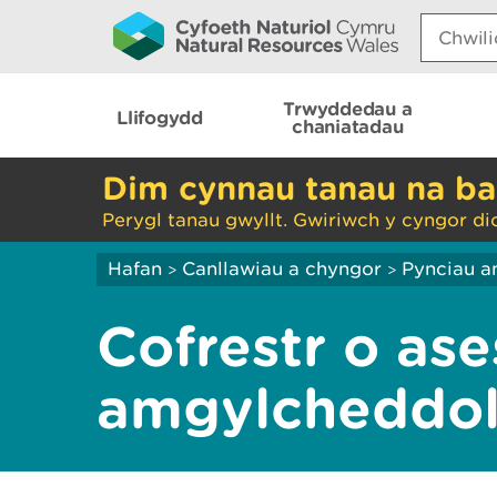
Search:
Trwyddedau a
Llifogydd
chaniatadau
Dim cynnau tanau na ba
Perygl tanau gwyllt. Gwiriwch y cyngor di
Hafan
Canllawiau a chyngor
Pynciau a
>
>
Cofrestr o ase
amgylcheddol