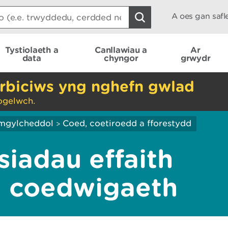
A oes gan saf
Tystiolaeth a
Canllawiau a
Ar
data
chyngor
grwydr
rbiciws yng nghefn gwlad
ogelwch.
mgylcheddol
Coed, coetiroedd a fforestydd
>
siadau effaith
 coedwigaeth