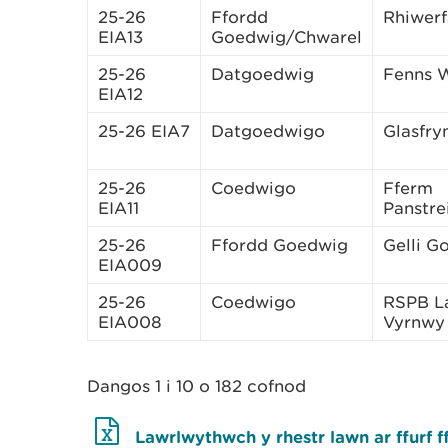
25-26
Ffordd
Rhiwerf
EIA13
Goedwig/Chwarel
25-26
Datgoedwig
Fenns 
EIA12
25-26 EIA7
Datgoedwigo
Glasfry
25-26
Coedwigo
Fferm
EIA11
Panstr
25-26
Ffordd Goedwig
Gelli G
EIA009
25-26
Coedwigo
RSPB L
EIA008
Vyrnwy
Dangos 1 i 10 o 182 cofnod
Lawrlwythwch y rhestr lawn ar ffurf f