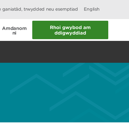
le ganiatâd, trwydded neu esemptiad
English
Rhoi gwybod am
Amdanom
ni
ddigwyddiad