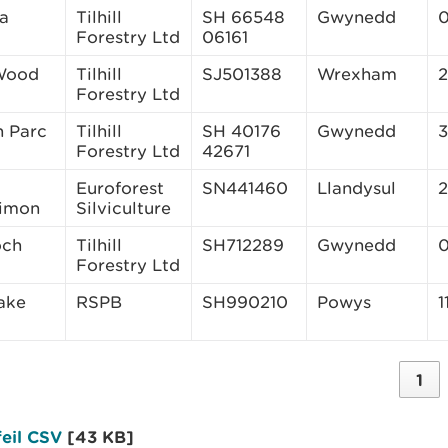
a
Tilhill
SH 66548
Gwynedd
0
Forestry Ltd
06161
Wood
Tilhill
SJ501388
Wrexham
2
Forestry Ltd
n Parc
Tilhill
SH 40176
Gwynedd
3
Forestry Ltd
42671
Euroforest
SN441460
Llandysul
2
eimon
Silviculture
och
Tilhill
SH712289
Gwynedd
0
Forestry Ltd
ake
RSPB
SH990210
Powys
1
1
feil CSV
[43 KB]