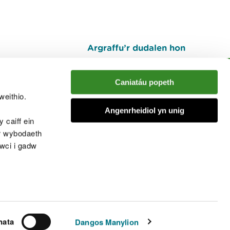
Argraffu’r dudalen hon
I fyny
Caniatáu popeth
weithio.
muno â'r sgwrs
Angenrheidiol yn unig
 caiff ein
’r wybodaeth
cwci i gadw
chwcis
nata
Dangos Manylion
© Cyfoeth Naturiol Cymru