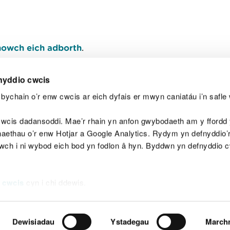
owch eich adborth
.
nyddio cwcis
bychain o’r enw cwcis ar eich dyfais er mwyn caniatáu i’n safle 
Y
wcis dadansoddi. Mae’r rhain yn anfon gwybodaeth am y ffordd y
anaethau o’r enw Hotjar a Google Analytics. Rydym yn defnyddio
ewch i ni wybod eich bod yn fodlon â hyn. Byddwn yn defnyddio 
aeg
Map o'r safle
Hawlfraint
Preifatrwydd a 
 cwcis
cyn i chi ddewis.
Dewisiadau
Ystadegau
March