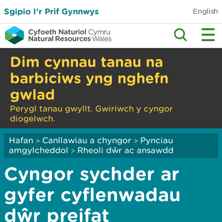
Sgipio I’r Prif Gynnwys
English
Dim cynnau tanau na
barbiciws yng nghefn
gwlad
Perygl tanau gwyllt. Gwiriwch y cyngor
diogelwch.
Hafan
Canllawiau a chyngor
Pynciau
>
>
amgylcheddol
Rheoli dŵr ac ansawdd
>
Cyngor sychder ar
gyfer cyflenwadau
dŵr preifat