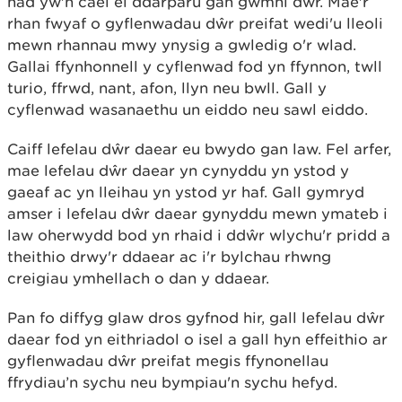
nad yw'n cael ei ddarparu gan gwmni dŵr. Mae'r
rhan fwyaf o gyflenwadau dŵr preifat wedi'u lleoli
mewn rhannau mwy ynysig a gwledig o'r wlad.
Gallai ffynhonnell y cyflenwad fod yn ffynnon, twll
turio, ffrwd, nant, afon, llyn neu bwll. Gall y
cyflenwad wasanaethu un eiddo neu sawl eiddo.
Caiff lefelau dŵr daear eu bwydo gan law. Fel arfer,
mae lefelau dŵr daear yn cynyddu yn ystod y
gaeaf ac yn lleihau yn ystod yr haf. Gall gymryd
amser i lefelau dŵr daear gynyddu mewn ymateb i
law oherwydd bod yn rhaid i ddŵr wlychu'r pridd a
theithio drwy'r ddaear ac i'r bylchau rhwng
creigiau ymhellach o dan y ddaear.
Pan fo diffyg glaw dros gyfnod hir, gall lefelau dŵr
daear fod yn eithriadol o isel a gall hyn effeithio ar
gyflenwadau dŵr preifat megis ffynonellau
ffrydiau’n sychu neu bympiau'n sychu hefyd.