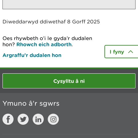
Diweddarwyd ddiwethaf 8 Gorff 2025
Oes rhywbeth o’i le gyda’r dudalen
hon?
Rhowch eich adborth
.
I fyny
Argraffu’r dudalen hon
Cysylltu â ni
Ymuno â'r sgwrs