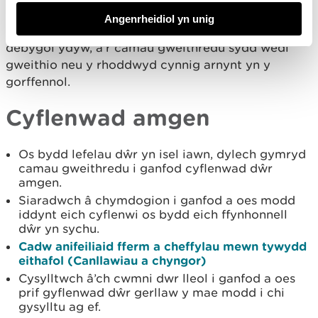
1990-92, 1995-6 a 2005-6, a'r hyn a ddigwyddodd
Angenrheidiol yn unig
bryd hynny. Gall hyn eich helpu i ddeall pa mor
debygol ydyw, a'r camau gweithredu sydd wedi
gweithio neu y rhoddwyd cynnig arnynt yn y
gorffennol.
Cyflenwad amgen
Os bydd lefelau dŵr yn isel iawn, dylech gymryd
camau gweithredu i ganfod cyflenwad dŵr
amgen.
Siaradwch â chymdogion i ganfod a oes modd
iddynt eich cyflenwi os bydd eich ffynhonnell
dŵr yn sychu.
Cadw anifeiliaid fferm a cheffylau mewn tywydd
eithafol (Canllawiau a chyngor)
Cysylltwch â’ch cwmni dwr lleol i ganfod a oes
prif gyflenwad dŵr gerllaw y mae modd i chi
gysylltu ag ef.