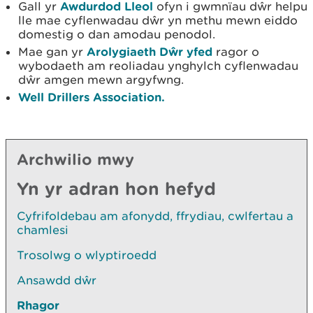
Gall yr
Awdurdod Lleol
ofyn i gwmnïau dŵr helpu
lle mae cyflenwadau dŵr yn methu mewn eiddo
domestig o dan amodau penodol.
Mae gan yr
Arolygiaeth Dŵr yfed
ragor o
wybodaeth am reoliadau ynghylch cyflenwadau
dŵr amgen mewn argyfwng.
Well Drillers Association.
Archwilio mwy
Yn yr adran hon hefyd
Cyfrifoldebau am afonydd, ffrydiau, cwlfertau a
chamlesi
Trosolwg o wlyptiroedd
Ansawdd dŵr
Rhagor