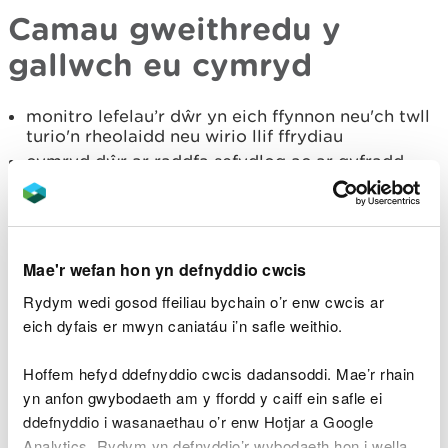
Camau gweithredu y
gallwch eu cymryd
monitro lefelau’r dŵr yn eich ffynnon neu'ch twll
turio'n rheolaidd neu wirio llif ffrydiau
cymryd dŵr ar raddfa sefydlog ac ar gyfradd
mor isel â phosib
Defnyddio dŵr yn effeithlon:
cael cawod yn lle bath
Mae'r wefan hon yn defnyddio cwcis
diffodd tapiau wrth frwsio'ch danned
Rydym wedi gosod ffeiliau bychain o’r enw cwcis ar
golchi'ch car gyda bwced, nid pibell ddŵr
eich dyfais er mwyn caniatáu i’n safle weithio.
ailddefnyddio dŵr bath
ewch i Waterwise
am fwy o awgrymiadau ar sut i
Hoffem hefyd ddefnyddio cwcis dadansoddi. Mae’r rhain
arbed dŵr
yn anfon gwybodaeth am y ffordd y caiff ein safle ei
ddefnyddio i wasanaethau o’r enw Hotjar a Google
Sicrhau bod eich pwmp wedi’i leoli’n is na lefel y
Analytics. Rydym yn defnyddio’r wybodaeth hon i wella