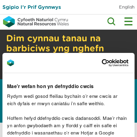
Sgipio I’r Prif Gynnwys
English
Dim cynnau tanau na
barbiciws yng nghefn
gwlad
Perygl tanau gwyllt. Gwiriwch y cyngor
diogelwch.
Mae'r wefan hon yn defnyddio cwcis
Hafan
Canllawiau a chyngor
Pynciau
>
>
amgylcheddol
Rheoli dŵr ac ansawdd
>
Rydym wedi gosod ffeiliau bychain o’r enw cwcis ar
eich dyfais er mwyn caniatáu i’n safle weithio.
Ansawdd dŵr
Hoffem hefyd ddefnyddio cwcis dadansoddi. Mae’r rhain
yn anfon gwybodaeth am y ffordd y caiff ein safle ei
Dŵr Gwastraff Trefol
ddefnyddio i wasanaethau o’r enw Hotjar a Google