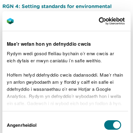
RGN 4: Setting standards for environmental
protection (Saesneg yn unig)
RGN 5: Cymhwysedd gweithredwr
RGN 8: Substantial changes involving solvents and
Mae'r wefan hon yn defnyddio cwcis
combustion (Saesneg yn unig)
Rydym wedi gosod ffeiliau bychain o’r enw cwcis ar
RGN 9: Surrender (Saesneg yn unig)
eich dyfais er mwyn caniatáu i’n safle weithio.
RGN 10: Dealing with the death, financial
Hoffem hefyd ddefnyddio cwcis dadansoddi. Mae’r rhain
difficulties or striking off of an operator (Saesneg
yn anfon gwybodaeth am y ffordd y caiff ein safle ei
yn unig)
ddefnyddio i wasanaethau o’r enw Hotjar a Google
Analytics. Rydym yn defnyddio’r wybodaeth hon i wella
RGN 11: Enforcement powers (Saesneg yn unig)
ein safle. Gadewch i ni wybod eich bod yn fodlon â hyn.
Byddwn yn defnyddio cwci i gadw eich dewis.
RGN 12: Statutory periodic permit reviews
Dewis
(Saesneg yn unig)
Gellir
darllen mwy am ein cwcis
cyn i chi ddewis.
Angenrheidiol
Caniatâd