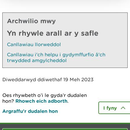
Archwilio mwy
Yn rhywle arall ar y safle
Canllawiau llorweddol
Canllawiau i'ch helpu i gydymffurfio â'ch
trwydded amgylcheddol
Diweddarwyd ddiwethaf 19 Meh 2023
Oes rhywbeth o’i le gyda’r dudalen
hon?
Rhowch eich adborth
.
I fyny
Argraffu’r dudalen hon