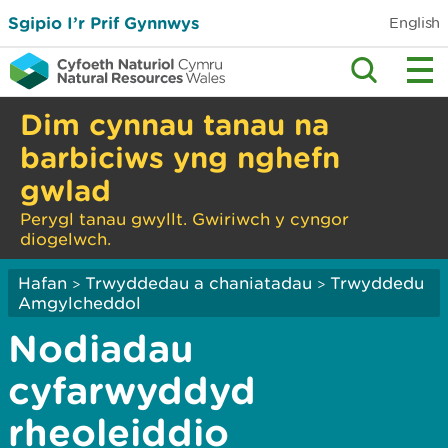
Sgipio I’r Prif Gynnwys
English
Dim cynnau tanau na
barbiciws yng nghefn
gwlad
Perygl tanau gwyllt. Gwiriwch y cyngor
diogelwch.
Hafan
Trwyddedau a chaniatadau
Trwyddedu
>
>
Amgylcheddol
Nodiadau
cyfarwyddyd
rheoleiddio