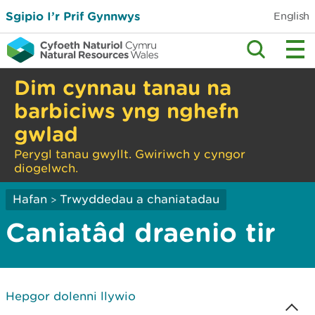
Sgipio I’r Prif Gynnwys
English
Dim cynnau tanau na
barbiciws yng nghefn
gwlad
Perygl tanau gwyllt. Gwiriwch y cyngor
diogelwch.
Hafan
Trwyddedau a chaniatadau
>
Caniatâd draenio tir
Hepgor dolenni llywio