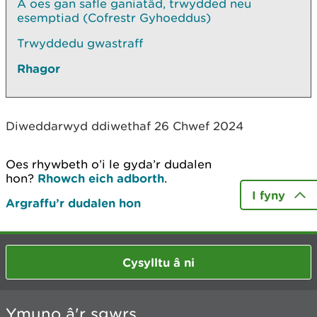
A oes gan safle ganiatâd, trwydded neu
esemptiad (Cofrestr Gyhoeddus)
Trwyddedu gwastraff
Rhagor
Diweddarwyd ddiwethaf 26 Chwef 2024
Oes rhywbeth o’i le gyda’r dudalen
hon?
Rhowch eich adborth
.
I fyny
Argraffu’r dudalen hon
Cysylltu â ni
Ymuno â'r sgwrs