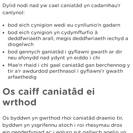
Dylid nodi nad yw cael caniatâd yn cadarnhau'r
canlynol:
bod eich cynigion wedi eu cynllunio'n gadarn
bod eich cynigion yn cydymffurfio â
deddfwriaeth arall, megis deddfwriaeth iechyd a
diogelwch
bod gennych ganiatâd i gyflawni gwaith ar dir
neu afonydd nad ydynt yn eiddo i chi
Mae'n rhaid i chi gael caniatâd gan berchennog y
tir a'r awdurdod perthnasol i gyflawni'r gwaith
arfaethedig
Os caiff caniatâd ei
wrthod
Os byddwn yn gwrthod rhoi caniatâd draenio tir,
byddwn yn ysgrifennu atoch i roi rhesymau dros
ein penderfyniad ac i egluro sut gallwch apelio yn