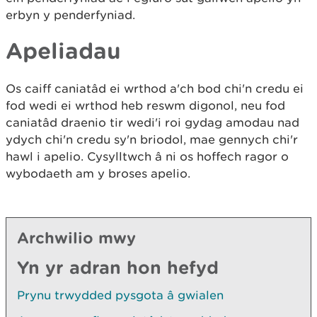
erbyn y penderfyniad.
Apeliadau
Os caiff caniatâd ei wrthod a'ch bod chi'n credu ei
fod wedi ei wrthod heb reswm digonol, neu fod
caniatâd draenio tir wedi'i roi gydag amodau nad
ydych chi'n credu sy'n briodol, mae gennych chi'r
hawl i apelio. Cysylltwch â ni os hoffech ragor o
wybodaeth am y broses apelio.
Archwilio mwy
Yn yr adran hon hefyd
Prynu trwydded pysgota â gwialen