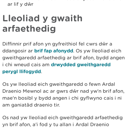
ar lif y dŵr
Lleoliad y gwaith
arfaethedig
Diffinnir prif afon yn gyfreithiol fel cwrs dŵr a
ddangosir ar
brif fap afonydd
. Os yw lleoliad eich
gweithgaredd arfaethedig ar brif afon, bydd angen
i chi wneud cais am
drwydded gweithgaredd
perygl llifogydd
.
Os yw lleoliad eich gweithgaredd o fewn Ardal
Draenio Mewnol ac ar gwrs dŵr nad yw'n brif afon,
mae'n bosibl y bydd angen i chi gyflwyno cais i ni
am ganiatâd draenio tir.
Os nad yw lleoliad eich gweithgaredd arfaethedig
yn brif afon, a'i fod y tu allan i Ardal Draenio