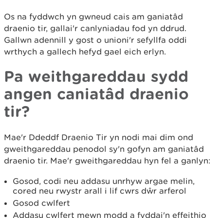
Os na fyddwch yn gwneud cais am ganiatâd
draenio tir, gallai'r canlyniadau fod yn ddrud.
Gallwn adennill y gost o unioni'r sefyllfa oddi
wrthych a gallech hefyd gael eich erlyn.
Pa weithgareddau sydd
angen caniatâd draenio
tir?
Mae'r Ddeddf Draenio Tir yn nodi mai dim ond
gweithgareddau penodol sy'n gofyn am ganiatâd
draenio tir. Mae'r gweithgareddau hyn fel a ganlyn:
Gosod, codi neu addasu unrhyw argae melin,
cored neu rwystr arall i lif cwrs dŵr arferol
Gosod cwlfert
Addasu cwlfert mewn modd a fyddai'n effeithio