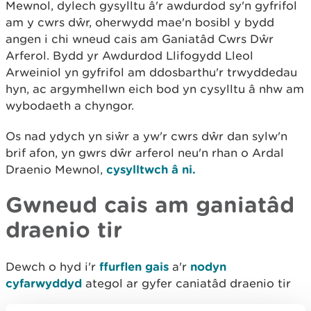
Mewnol, dylech gysylltu â'r awdurdod sy'n gyfrifol
am y cwrs dŵr, oherwydd mae'n bosibl y bydd
angen i chi wneud cais am Ganiatâd Cwrs Dŵr
Arferol. Bydd yr Awdurdod Llifogydd Lleol
Arweiniol yn gyfrifol am ddosbarthu'r trwyddedau
hyn, ac argymhellwn eich bod yn cysylltu â nhw am
wybodaeth a chyngor.
Os nad ydych yn siŵr a yw'r cwrs dŵr dan sylw'n
brif afon, yn gwrs dŵr arferol neu'n rhan o Ardal
Draenio Mewnol,
cysylltwch â ni.
Gwneud cais am ganiatâd
draenio tir
Dewch o hyd i'r
ffurflen gais
a'r
nodyn
cyfarwyddyd
ategol ar gyfer caniatâd draenio tir