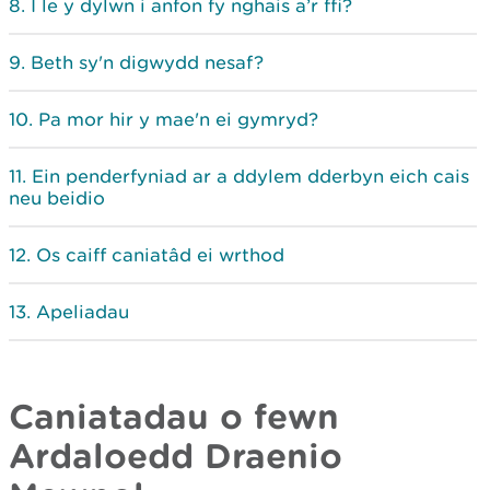
I le y dylwn i anfon fy nghais a’r ffi?
Beth sy'n digwydd nesaf?
Pa mor hir y mae'n ei gymryd?
Ein penderfyniad ar a ddylem dderbyn eich cais
neu beidio
Os caiff caniatâd ei wrthod
Apeliadau
Caniatadau o fewn
Ardaloedd Draenio