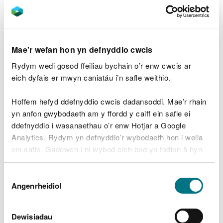
Beth i'w gynnwys yn eich
cais
Mae'r wefan hon yn defnyddio cwcis
Wrth wneud eich cais, sicrhewch eich bod yn
llenwi'r ffurflen briodol (sydd ar gael isod) yn gywir
Rydym wedi gosod ffeiliau bychain o’r enw cwcis ar
ac yn cynnwys yr elfennau canlynol:
eich dyfais er mwyn caniatáu i’n safle weithio.
cynlluniau sy'n dangos lleoliad eich gwaith
Hoffem hefyd ddefnyddio cwcis dadansoddi. Mae’r rhain
lluniau manwl sy'n dangos yr hyn rydych yn
yn anfon gwybodaeth am y ffordd y caiff ein safle ei
dymuno ei wneud, ynghyd ag unrhyw gyfrifon
ddefnyddio i wasanaethau o’r enw Hotjar a Google
datganiad dull ar gyfer y gwaith, gan gynnwys
Analytics. Rydym yn defnyddio’r wybodaeth hon i wella
manylion ar sut bydd y gwaith yn cael ei
ein safle. Gadewch i ni wybod eich bod yn fodlon â hyn.
gyflawni ac unrhyw fesurau diogelu/lliniaru
amgylcheddol a fydd yn cael eu rhoi ar waith
Byddwn yn defnyddio cwci i gadw eich dewis.
Dewis
Gwaith parhaol a thros dro
Gellir
darllen mwy am ein cwcis
cyn i chi ddewis.
Angenrheidiol
Caniatâd
Yn y ffurflen gais, bydd yn gofyn i chi a yw'r gwaith
yn barhaol neu dros dro.
Dewisiadau