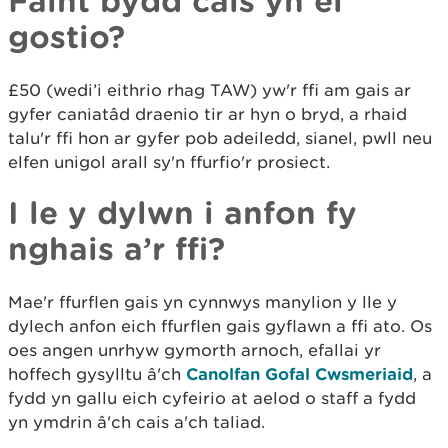
Faint bydd cais yn ei
gostio?
£50 (wedi’i eithrio rhag TAW) yw'r ffi am gais ar
gyfer caniatâd draenio tir ar hyn o bryd, a rhaid
talu'r ffi hon ar gyfer pob adeiledd, sianel, pwll neu
elfen unigol arall sy'n ffurfio'r prosiect.
I le y dylwn i anfon fy
nghais a’r ffi?
Mae'r ffurflen gais yn cynnwys manylion y lle y
dylech anfon eich ffurflen gais gyflawn a ffi ato. Os
oes angen unrhyw gymorth arnoch, efallai yr
hoffech gysylltu â'ch
Canolfan Gofal Cwsmeriaid
, a
fydd yn gallu eich cyfeirio at aelod o staff a fydd
yn ymdrin â'ch cais a'ch taliad.