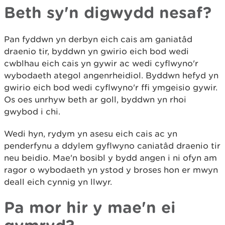
Beth sy'n digwydd nesaf?
Pan fyddwn yn derbyn eich cais am ganiatâd
draenio tir, byddwn yn gwirio eich bod wedi
cwblhau eich cais yn gywir ac wedi cyflwyno'r
wybodaeth ategol angenrheidiol. Byddwn hefyd yn
gwirio eich bod wedi cyflwyno'r ffi ymgeisio gywir.
Os oes unrhyw beth ar goll, byddwn yn rhoi
gwybod i chi.
Wedi hyn, rydym yn asesu eich cais ac yn
penderfynu a ddylem gyflwyno caniatâd draenio tir
neu beidio. Mae'n bosibl y bydd angen i ni ofyn am
ragor o wybodaeth yn ystod y broses hon er mwyn
deall eich cynnig yn llwyr.
Pa mor hir y mae'n ei