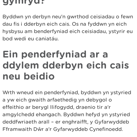
gymryd?
Byddwn yn derbyn neu'n gwrthod ceisiadau o fewn
dau fis i dderbyn eich cais. Os na fyddwn yn eich
hysbysu am benderfyniad eich ceisiadau, ystyrir eu
bod wedi eu caniatáu.
Ein penderfyniad ar a
ddylem dderbyn eich cais
neu beidio
Wrth wneud ein penderfyniad, byddwn yn ystyried
a yw eich gwaith arfaethedig yn debygol o
effeithio ar berygl llifogydd, draenio tir a'r
amgylchedd ehangach. Byddwn hefyd yn ystyried
deddfwriaeth arall – er enghraifft, y Gyfarwyddeb
Fframwaith Dŵr a'r Gyfarwyddeb Cynefinoedd.