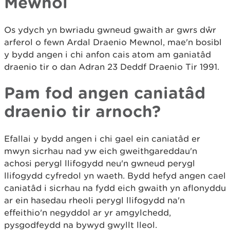
Mewnol
Os ydych yn bwriadu gwneud gwaith ar gwrs dŵr
arferol o fewn Ardal Draenio Mewnol, mae'n bosibl
y bydd angen i chi anfon cais atom am ganiatâd
draenio tir o dan Adran 23 Deddf Draenio Tir 1991.
Pam fod angen caniatâd
draenio tir arnoch?
Efallai y bydd angen i chi gael ein caniatâd er
mwyn sicrhau nad yw eich gweithgareddau'n
achosi perygl llifogydd neu'n gwneud perygl
llifogydd cyfredol yn waeth. Bydd hefyd angen cael
caniatâd i sicrhau na fydd eich gwaith yn aflonyddu
ar ein hasedau rheoli perygl llifogydd na'n
effeithio'n negyddol ar yr amgylchedd,
pysgodfeydd na bywyd gwyllt lleol.