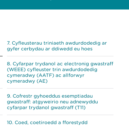
Cyfleusterau triniaeth awdurdodedig ar
gyfer cerbydau ar ddiwedd eu hoes
Cyfarpar trydanol ac electronig gwastraff
(WEEE) cyfleuster trin awdurdodedig
cymeradwy (AATF) ac allforwyr
cymeradwy (AE)
Cofrestr gyhoeddus esemptiadau
gwastraff: atgyweirio neu adnewyddu
cyfarpar trydanol gwastraff (T11)
Coed, coetiroedd a fforestydd