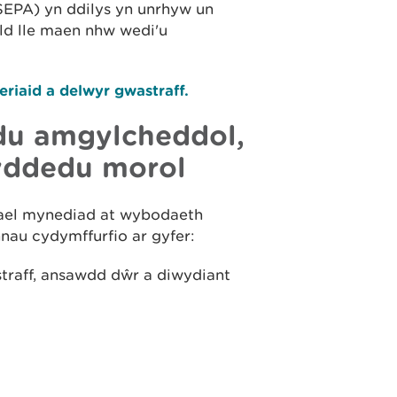
SEPA) yn ddilys yn unrhyw un
eld lle maen nhw wedi'u
eriaid a delwyr gwastraff.
u amgylcheddol,
yddedu morol
gael mynediad at wybodaeth
au cydymffurfio ar gyfer:
raff, ansawdd dŵr a diwydiant