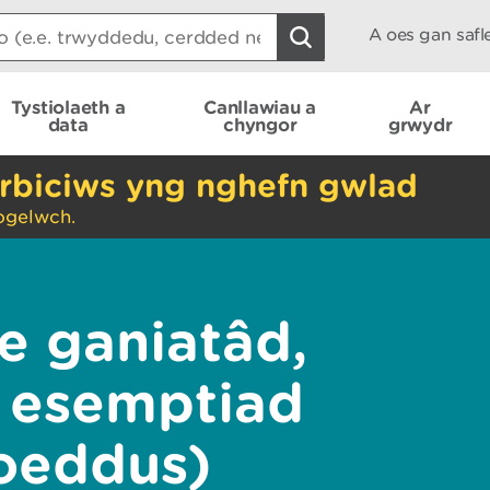
A oes gan saf
Tystiolaeth a
Canllawiau a
Ar
data
chyngor
grwydr
rbiciws yng nghefn gwlad
ogelwch.
e ganiatâd,
 esemptiad
oeddus)