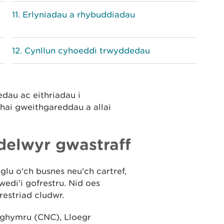
Erlyniadau a rhybuddiadau
Cynllun cyhoeddi trwyddedau
dau ac eithriadau i
hai gweithgareddau a allai
delwyr gwastraff
glu o'ch busnes neu'ch cartref,
wedi'i gofrestru. Nid oes
restriad cludwr.
Nghymru (CNC), Lloegr