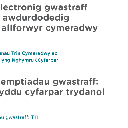
lectronig gwastraff
in awdurdodedig
 allforwyr cymeradwy
annau Trin Cymeradwy ac
 yng Nghymru (Cyfarpar
semptiadau gwastraff:
yddu cyfarpar trydanol
u gwastraff:
T11