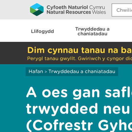
Search:
Trwyddedau a
Llifogydd
chaniatadau
Dim cynnau tanau na ba
Perygl tanau gwyllt. Gwiriwch y cyngor di
Hafan
Trwyddedau a chaniatadau
>
A oes gan safl
trwydded neu
(Cofrestr Gyh