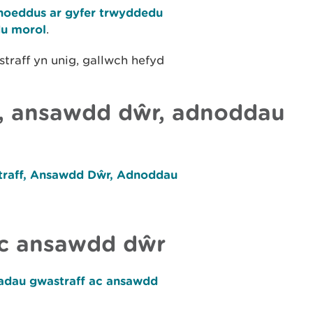
yhoeddus ar gyfer trwyddedu
u morol
.
raff yn unig, gallwch hefyd
, ansawdd dŵr, adnoddau
straff, Ansawdd Dŵr, Adnoddau
ac ansawdd dŵr
iadau gwastraff ac ansawdd