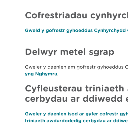
Cofrestriadau cynhyrc
Gweld y gofrestr gyhoeddus Cynhyrchydd 
Delwyr metel sgrap
Gweler y daenlen am gofrestr gyhoeddus
yng Nghymru
.
Cyfleusterau triniaet
cerbydau ar ddiwedd 
Gweler y daenlen isod ar gyfer cofrestr g
triniaeth awdurdodedig cerbydau ar ddiwe