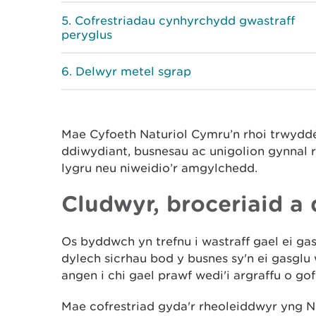
Cofrestriadau cynhyrchydd gwastraff
peryglus
Delwyr metel sgrap
Mae Cyfoeth Naturiol Cymru’n rhoi trwydde
ddiwydiant, busnesau ac unigolion gynnal r
lygru neu niweidio’r amgylchedd.
Cludwyr, broceriaid a 
Os byddwch yn trefnu i wastraff gael ei gas
dylech sicrhau bod y busnes sy'n ei gasglu 
angen i chi gael prawf wedi'i argraffu o gof
Mae cofrestriad gyda'r rheoleiddwyr yng 