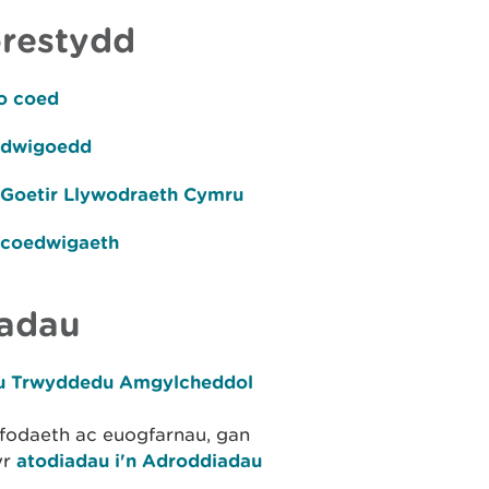
orestydd
o coed
oedwigoedd
 Goetir Llywodraeth Cymru
l coedwigaeth
iadau
dau Trwyddedu Amgylcheddol
rfodaeth ac euogfarnau, gan
yr
atodiadau i'n Adroddiadau