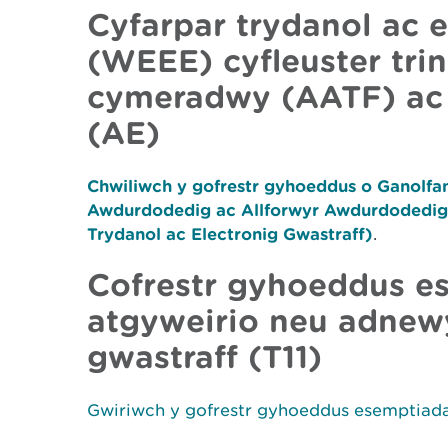
Cyfarpar trydanol ac e
(WEEE) cyfleuster tr
cymeradwy (AATF) ac
(AE)
Chwiliwch y gofrestr gyhoeddus o Ganolf
Awdurdodedig ac Allforwyr Awdurdodedig
Trydanol ac Electronig Gwastraff)
.
Cofrestr gyhoeddus e
atgyweirio neu adnew
gwastraff (T11)
Gwiriwch y gofrestr gyhoeddus esemptiada