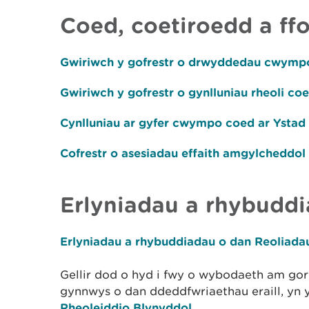
Coed, coetiroedd a ff
Gwiriwch y gofrestr o drwyddedau cwymp
Gwiriwch y gofrestr o gynlluniau rheoli c
Cynlluniau ar gyfer cwympo coed ar Ystad
Cofrestr o asesiadau effaith amgylcheddo
Erlyniadau a rhybudd
Erlyniadau a rhybuddiadau o dan Reolia
Gellir dod o hyd i fwy o wybodaeth am go
gynnwys o dan ddeddfwriaethau eraill, yn 
Rheoleiddio Blynyddol
.