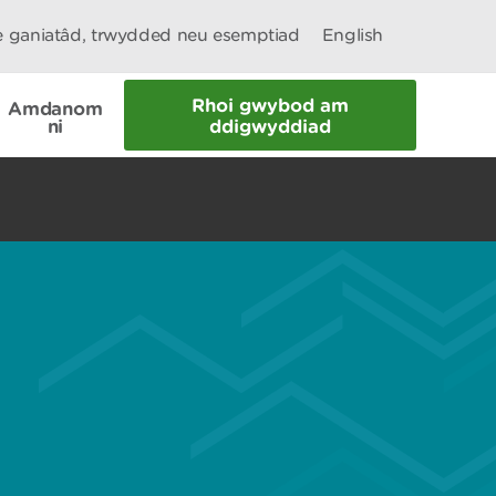
le ganiatâd, trwydded neu esemptiad
English
Rhoi gwybod am
Amdanom
ni
ddigwyddiad