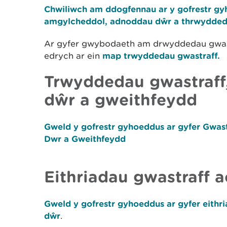
​Chwiliwch am ddogfennau ar y gofrestr g
amgylcheddol, adnoddau dŵr a thrwydded
Ar gyfer gwybodaeth am drwyddedau gwast
edrych ar ein
map trwyddedau gwastraff.
Trwyddedau gwastraff
dŵr a gweithfeydd
Gweld y gofrestr gyhoeddus ar gyfer Gwa
Dwr a Gweithfeydd
Eithriadau gwastraff 
Gweld y gofrestr gyhoeddus ar gyfer eithr
dŵr
.