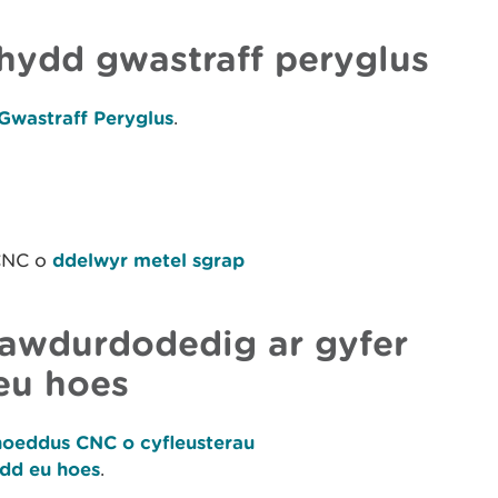
hydd gwastraff peryglus
Gwastraff Peryglus
.
 CNC o
ddelwyr metel sgrap
h awdurdodedig ar gyfer
eu hoes
yhoeddus CNC o cyfleusterau
dd eu hoes
.