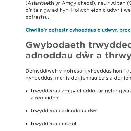
(Asiantaeth yr Amgylchedd), neu'r Alban (
o'r tair gwlad hyn. Holwch eich cludwr i w
cofrestru.
Chwilio'r cofrestr cyhoeddus cludwyr, broc
Gwybodaeth trwydded
adnoddau dŵr a thrw
Defnyddiwch y gofrestr gyhoeddus hon i 
gyhoeddus, megis dogfennau cais a dogfenn
trwyddedau amgylcheddol ar gyfer gwast
a reoleiddir
trwyddedau adnoddau dŵr
trwyddedau morol