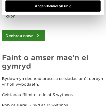
asesiad risg
Angenrheidiol yn unig
yswiriant atebolrwydd cyhoeddus, asesiad risg a
manylion trwydded sy’n cwmpasu defnyddio
drôn
Dechrau nawr
Faint o amser mae’n ei
gymryd
Byddwn yn dechrau prosesu ceisiadau ar ôl derbyn
yr holl wybodaeth.
Ceisiadau ffilmio - o leiaf 3 wythnos.
Pob cais arall - hyd at 12 wythnos.