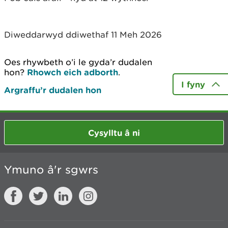
Diweddarwyd ddiwethaf 11 Meh 2026
Oes rhywbeth o’i le gyda’r dudalen
hon?
Rhowch eich adborth
.
I fyny
Argraffu’r dudalen hon
Cysylltu â ni
Ymuno â'r sgwrs