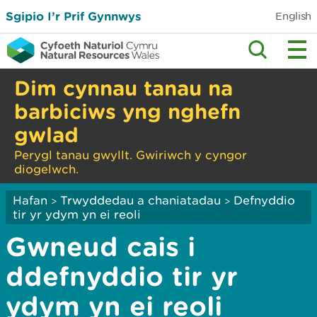
Sgipio I’r Prif Gynnwys
English
Dim cynnau tanau na
barbiciws yng nghefn
gwlad
Perygl tanau gwyllt. Gwiriwch y cyngor
diogelwch.
Hafan
Trwyddedau a chaniatadau
Defnyddio
>
>
tir yr ydym yn ei reoli
Gwneud cais i
ddefnyddio tir yr
ydym yn ei reoli