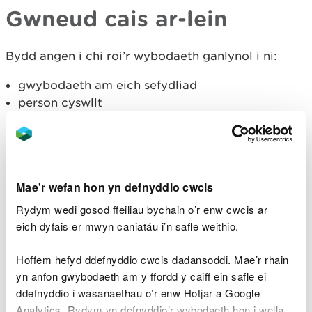
Gwneud cais ar-lein
Bydd angen i chi roi’r wybodaeth ganlynol i ni:
gwybodaeth am eich sefydliad
person cyswllt
gwybodaeth am yr hyn yr hoffech ei wneud (ar
gyfer arolygon, bydd angen gwybodaeth am y
rhywogaethau)
cyfeirnod grid neu What3Words eich man
cychwyn
Mae'r wefan hon yn defnyddio cwcis
pryd rydych chi am ddefnyddio’r tir
Rydym wedi gosod ffeiliau bychain o’r enw cwcis ar
nifer y bobl fydd ar y safle
eich dyfais er mwyn caniatáu i’n safle weithio.
a oes angen i chi addasu’r amgylchedd (e.e. torri
coed)
Hoffem hefyd ddefnyddio cwcis dadansoddi. Mae’r rhain
a oes angen mynediad unigryw arnoch i’r tir
yn anfon gwybodaeth am y ffordd y caiff ein safle ei
gwybodaeth am ddefnyddio dronau
ddefnyddio i wasanaethau o’r enw Hotjar a Google
a oes angen i chi fynd â cherbydau ar y tir
Analytics. Rydym yn defnyddio’r wybodaeth hon i wella