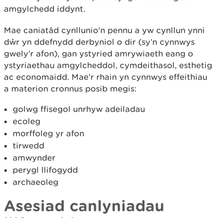
amgylchedd iddynt.
Mae caniatâd cynllunio'n pennu a yw cynllun ynni
dŵr yn ddefnydd derbyniol o dir (sy’n cynnwys
gwely’r afon), gan ystyried amrywiaeth eang o
ystyriaethau amgylcheddol, cymdeithasol, esthetig
ac economaidd. Mae’r rhain yn cynnwys effeithiau
a materion cronnus posib megis:
golwg ffisegol unrhyw adeiladau
ecoleg
morffoleg yr afon
tirwedd
amwynder
perygl llifogydd
archaeoleg
Asesiad canlyniadau