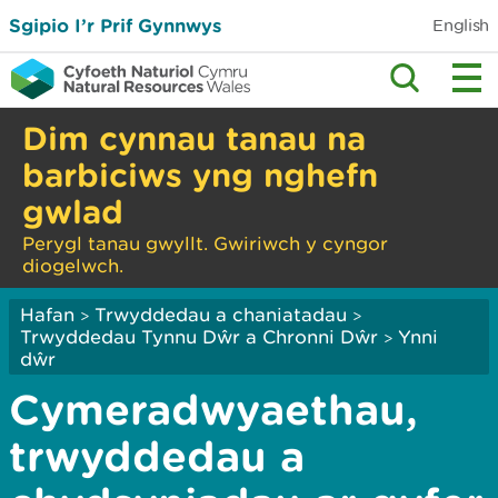
Sgipio I’r Prif Gynnwys
English
Dim cynnau tanau na
barbiciws yng nghefn
gwlad
Perygl tanau gwyllt. Gwiriwch y cyngor
diogelwch.
Hafan
Trwyddedau a chaniatadau
>
>
Trwyddedau Tynnu Dŵr a Chronni Dŵr
Ynni
>
dŵr
Cymeradwyaethau,
trwyddedau a