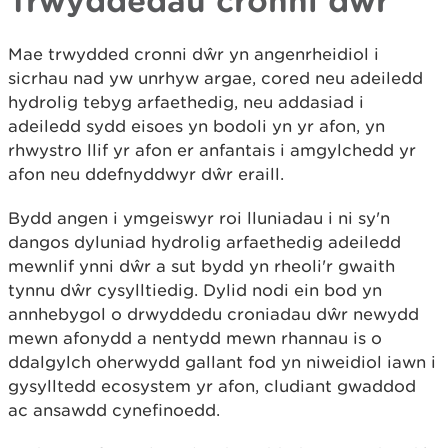
Trwyddedau cronni dŵr
Mae trwydded cronni dŵr yn angenrheidiol i
sicrhau nad yw unrhyw argae, cored neu adeiledd
hydrolig tebyg arfaethedig, neu addasiad i
adeiledd sydd eisoes yn bodoli yn yr afon, yn
rhwystro llif yr afon er anfantais i amgylchedd yr
afon neu ddefnyddwyr dŵr eraill.
Bydd angen i ymgeiswyr roi lluniadau i ni sy'n
dangos dyluniad hydrolig arfaethedig adeiledd
mewnlif ynni dŵr a sut bydd yn rheoli'r gwaith
tynnu dŵr cysylltiedig. Dylid nodi ein bod yn
annhebygol o drwyddedu croniadau dŵr newydd
mewn afonydd a nentydd mewn rhannau is o
ddalgylch oherwydd gallant fod yn niweidiol iawn i
gysylltedd ecosystem yr afon, cludiant gwaddod
ac ansawdd cynefinoedd.