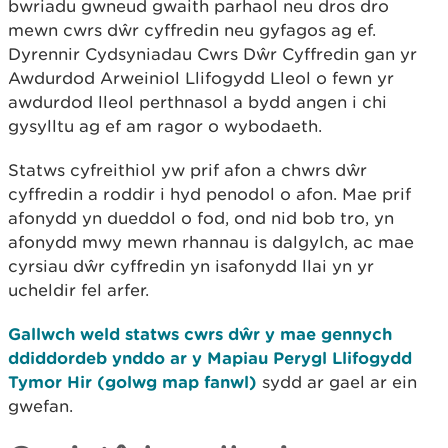
bwriadu gwneud gwaith parhaol neu dros dro
mewn cwrs dŵr cyffredin neu gyfagos ag ef.
Dyrennir Cydsyniadau Cwrs Dŵr Cyffredin gan yr
Awdurdod Arweiniol Llifogydd Lleol o fewn yr
awdurdod lleol perthnasol a bydd angen i chi
gysylltu ag ef am ragor o wybodaeth.
Statws cyfreithiol yw prif afon a chwrs dŵr
cyffredin a roddir i hyd penodol o afon. Mae prif
afonydd yn dueddol o fod, ond nid bob tro, yn
afonydd mwy mewn rhannau is dalgylch, ac mae
cyrsiau dŵr cyffredin yn isafonydd llai yn yr
ucheldir fel arfer.
Gallwch weld statws cwrs dŵr y mae gennych
ddiddordeb ynddo ar y Mapiau Perygl Llifogydd
Tymor Hir (golwg map fanwl)
sydd ar gael ar ein
gwefan.