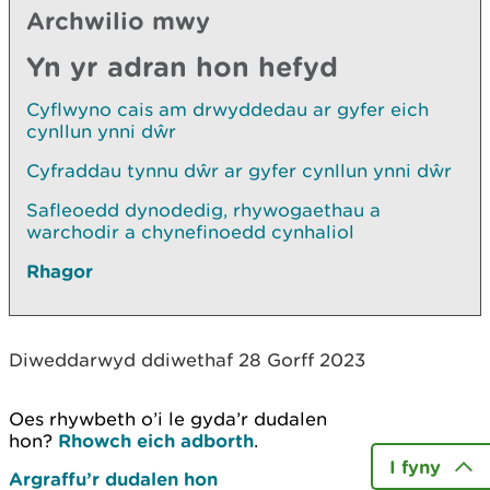
Archwilio mwy
Yn yr adran hon hefyd
Cyflwyno cais am drwyddedau ar gyfer eich
cynllun ynni dŵr
Cyfraddau tynnu dŵr ar gyfer cynllun ynni dŵr
Safleoedd dynodedig, rhywogaethau a
warchodir a chynefinoedd cynhaliol
Rhagor
Diweddarwyd ddiwethaf 28 Gorff 2023
Oes rhywbeth o’i le gyda’r dudalen
hon?
Rhowch eich adborth
.
I fyny
Argraffu’r dudalen hon