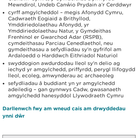
Mewndirol, Undeb Canŵio Prydain a’r Cerddwyr
cyrff amgylcheddol – megis Afonydd Cymru,
Cadwraeth Eogiaid a Brithyllod,
Ymddiriedolaethau Afonydd, yr
Ymddiriedolaethau Natur, y Gymdeithas
Frenhinol er Gwarchod Adar (RSPB),
cymdeithasau Parciau Cenedlaethol, neu
gymdeithasau a sefydliadau sy'n gyfrifol am
Ardaloedd o Harddwch Eithriadol Naturiol
swyddogion awdurdodau lleol sy'n delio ag
iechyd yr amgylchedd, priffyrdd, perygl llifogydd
lleol, ecoleg, amwynderau ac archaeoleg
sefydliadau â buddiant yn yr amgylchedd
adeiledig – gan gynnwys Cadw, gwasanaeth
amgylchedd hanesyddol Llywodraeth Cymru
Darllenwch fwy am wneud cais am drwyddedau
ynni dŵr