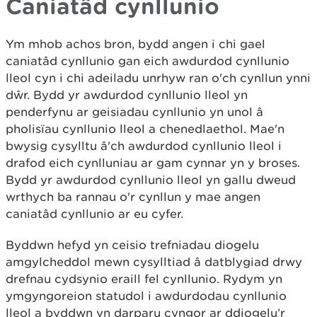
Caniatâd cynllunio
Ym mhob achos bron, bydd angen i chi gael
caniatâd cynllunio gan eich awdurdod cynllunio
lleol cyn i chi adeiladu unrhyw ran o'ch cynllun ynni
dŵr. Bydd yr awdurdod cynllunio lleol yn
penderfynu ar geisiadau cynllunio yn unol â
pholisïau cynllunio lleol a chenedlaethol. Mae'n
bwysig cysylltu â'ch awdurdod cynllunio lleol i
drafod eich cynlluniau ar gam cynnar yn y broses.
Bydd yr awdurdod cynllunio lleol yn gallu dweud
wrthych ba rannau o'r cynllun y mae angen
caniatâd cynllunio ar eu cyfer.
Byddwn hefyd yn ceisio trefniadau diogelu
amgylcheddol mewn cysylltiad â datblygiad drwy
drefnau cydsynio eraill fel cynllunio. Rydym yn
ymgyngoreion statudol i awdurdodau cynllunio
lleol a byddwn yn darparu cyngor ar ddiogelu’r