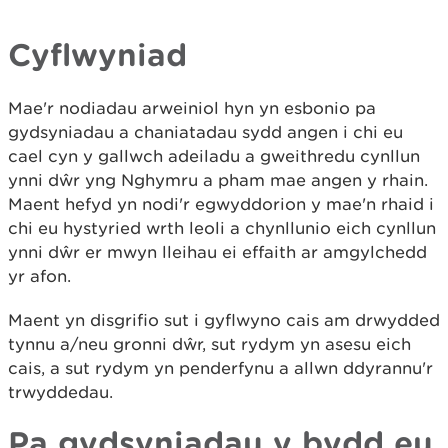
Cyflwyniad
Mae'r nodiadau arweiniol hyn yn esbonio pa
gydsyniadau a chaniatadau sydd angen i chi eu
cael cyn y gallwch adeiladu a gweithredu cynllun
ynni dŵr yng Nghymru a pham mae angen y rhain.
Maent hefyd yn nodi'r egwyddorion y mae'n rhaid i
chi eu hystyried wrth leoli a chynllunio eich cynllun
ynni dŵr er mwyn lleihau ei effaith ar amgylchedd
yr afon.
Maent yn disgrifio sut i gyflwyno cais am drwydded
tynnu a/neu gronni dŵr, sut rydym yn asesu eich
cais, a sut rydym yn penderfynu a allwn ddyrannu'r
trwyddedau.
Pa gydsyniadau y bydd eu