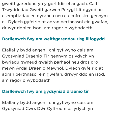
gweithgareddau yn y gorlifdir ehangach. Caiff
Trwyddedau Gweithgarwch Perygl Llifogydd ac
esemptiadau eu dyrannu neu eu cofrestru gennym
ni. Dylech gyfeirio at adran berthnasol ein gwefan,
driwyr ddolen isod, am ragor o wybodaeth.
Darllenwch fwy am weithgareddau risg llifogydd
Efallai y bydd angen i chi gyflwyno cais am
Gydsyniad Draenio Tir gennym os ydych yn
bwriadu gwneud gwaith parhaol neu dros dro
mewn Ardal Draenio Mewnol. Dylech gyfeirio at
adran berthnasol ein gwefan, driwyr ddolen isod,
am ragor o wybodaeth.
Darllenwch fwy am gydsyniad draenio tir
Efallai y bydd angen i chi gyflwyno cais am
Gydsyniad Cwrs Dŵr Cyffredin os ydych yn