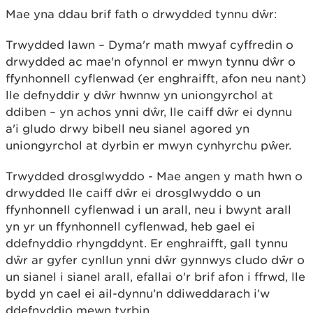
Mae yna ddau brif fath o drwydded tynnu dŵr:
Trwydded lawn
– Dyma'r math mwyaf cyffredin o
drwydded ac mae'n ofynnol er mwyn tynnu dŵr o
ffynhonnell cyflenwad (er enghraifft, afon neu nant)
lle defnyddir y dŵr hwnnw yn uniongyrchol at
ddiben – yn achos ynni dŵr, lle caiff dŵr ei dynnu
a'i gludo drwy bibell neu sianel agored yn
uniongyrchol at dyrbin er mwyn cynhyrchu pŵer.
Trwydded drosglwyddo - Mae angen y math hwn o
drwydded lle caiff dŵr ei drosglwyddo o un
ffynhonnell cyflenwad i un arall, neu i bwynt arall
yn yr un ffynhonnell cyflenwad, heb gael ei
ddefnyddio rhyngddynt. Er enghraifft, gall tynnu
dŵr ar gyfer cynllun ynni dŵr gynnwys cludo dŵr o
un sianel i sianel arall, efallai o'r brif afon i ffrwd, lle
bydd yn cael ei ail-dynnu’n ddiweddarach i’w
ddefnyddio mewn tyrbin.