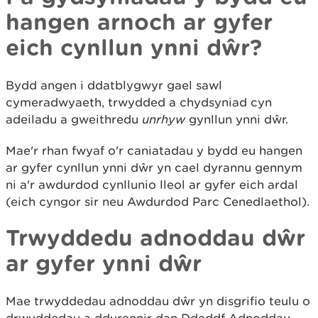
hangen arnoch ar gyfer
eich cynllun ynni dŵr?
Bydd angen i ddatblygwyr gael sawl
cymeradwyaeth, trwydded a chydsyniad cyn
adeiladu a gweithredu
unrhyw
gynllun ynni dŵr.
Mae'r rhan fwyaf o'r caniatadau y bydd eu hangen
ar gyfer cynllun ynni dŵr yn cael dyrannu gennym
ni a'r awdurdod cynllunio lleol ar gyfer eich ardal
(eich cyngor sir neu Awdurdod Parc Cenedlaethol).
Trwyddedu adnoddau dŵr
ar gyfer ynni dŵr
Mae trwyddedau adnoddau dŵr yn disgrifio teulu o