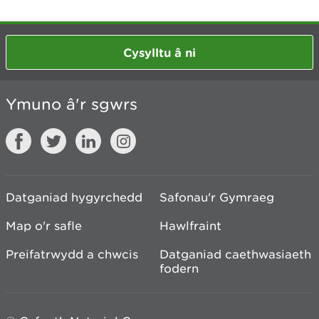
Cysylltu â ni
Ymuno â'r sgwrs
Datganiad hygyrchedd
Safonau'r Gymraeg
Map o'r safle
Hawlfraint
Preifatrwydd a chwcis
Datganiad caethwasiaeth
fodern