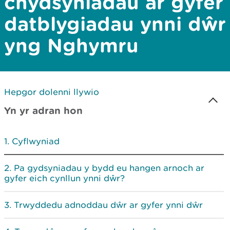
chydsyniadau ar gyfer
datblygiadau ynni dŵr
yng Nghymru
Hepgor dolenni llywio
Yn yr adran hon
Cyflwyniad
Pa gydsyniadau y bydd eu hangen arnoch ar
gyfer eich cynllun ynni dŵr?
Trwyddedu adnoddau dŵr ar gyfer ynni dŵr