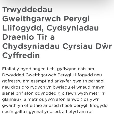
Trwyddedau
Gweithgarwch Perygl
Llifogydd, Cydsyniadau
Draenio Tir a
Chydsyniadau Cyrsiau Dŵr
Cyffredin
Efallai y bydd angen i chi gyflwyno cais am
Drwydded Gweithgarwch Perygl Llifogydd neu
gofrestru am esemptiad ar gyfer gwaith parhaol
neu dros dro rydych yn bwriadu ei wneud mewn
sianel prif afon ddynodedig o fewn wyth metr i'r
glannau (16 metr os yw'n afon lanwol) os yw'r
gwaith yn effeithio ar ased rheoli perygl llifogydd
neu'n gallu i gynnal yr ased, a hefyd am rai