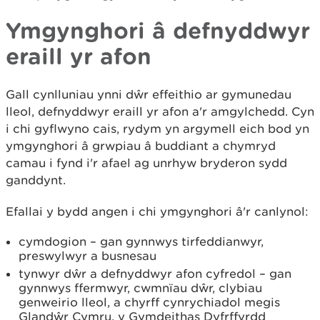
Ymgynghori â defnyddwyr
eraill yr afon
Gall cynlluniau ynni dŵr effeithio ar gymunedau
lleol, defnyddwyr eraill yr afon a'r amgylchedd. Cyn
i chi gyflwyno cais, rydym yn argymell eich bod yn
ymgynghori â grwpiau â buddiant a chymryd
camau i fynd i'r afael ag unrhyw bryderon sydd
ganddynt.
Efallai y bydd angen i chi ymgynghori â'r canlynol:
cymdogion – gan gynnwys tirfeddianwyr,
preswylwyr a busnesau
tynwyr dŵr a defnyddwyr afon cyfredol – gan
gynnwys ffermwyr, cwmnïau dŵr, clybiau
genweirio lleol, a chyrff cynrychiadol megis
Glandŵr Cymru, y Gymdeithas Dyfrffyrdd