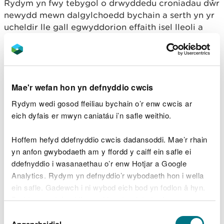
Rydym yn fwy tebygol o drwyddedu croniadau dŵr
newydd mewn dalgylchoedd bychain a serth yn yr
ucheldir lle gall egwyddorion effaith isel lleoli a
chynllunio gael eu cymhwyso i adeileddau newydd
fel y gallant ddyblygu nodweddion sianeli sy'n
digwydd yn naturiol.
Ar gyfer cynlluniau mawr, efallai y bydd angen
Mae'r wefan hon yn defnyddio cwcis
cytundeb arnom hefyd gyda'r gweithredwr o dan
Rydym wedi gosod ffeiliau bychain o’r enw cwcis ar
Adran 158 o’r Ddeddf Adnoddau Dŵr i reoleiddio'r
eich dyfais er mwyn caniatáu i’n safle weithio.
ffordd y cânt eu gweithredu. Bydd angen i'r
cytundebau hyn ymwneud â hawliau mynediad ac
Hoffem hefyd ddefnyddio cwcis dadansoddi. Mae’r rhain
efallai y bydd angen iddynt gynnwys rheoli llif
yn anfon gwybodaeth am y ffordd y caiff ein safle ei
afonydd, cynnal a chadw'r gored ac adeileddau
ddefnyddio i wasanaethau o’r enw Hotjar a Google
afon, pysgodfeydd, a materion eraill sy’n ymwneud
Analytics. Rydym yn defnyddio’r wybodaeth hon i wella
â diogelu’r amgylchedd.
ein safle. Gadewch i ni wybod eich bod yn fodlon â hyn.
Byddwn yn defnyddio cwci i gadw eich dewis.
Ar gyfer cynlluniau sy'n cynnwys adnewyddu neu
Dewis
ailgyflwyno adeileddau cyfredol a hanesyddol
Gellir
darllen mwy am ein cwcis
cyn i chi ddewis.