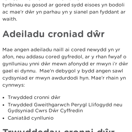
tyrbinau eu gosod ar gored sydd eisoes yn bodoli
ac mae’r dŵr yn parhau yn y sianel pan fyddant ar
waith.
Adeiladu croniad dŵr
Mae angen adeiladu naill ai cored newydd yn yr
afon, neu addasu cored gyfredol, ar y rhan fwyaf o
gynlluniau ynni dŵr mewn afonydd er mwyn i’r dŵr
gael ei dynnu. Mae'n debygol y bydd angen sawl
cydsyniad er mwyn awdurdodi hyn. Mae’r rhain yn
cynnwys:
Trwydded cronni dŵr
Trwydded Gweithgarwch Perygl Llifogydd neu
Gydsyniad Cwrs Dŵr Cyffredin
Caniatâd cynllunio