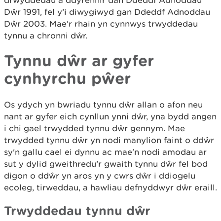
drwyddedau a ddyrennir dan Ddeddf Adnoddau
Dŵr 1991, fel y’i diwygiwyd gan Ddeddf Adnoddau
Dŵr 2003. Mae'r rhain yn cynnwys trwyddedau
tynnu a chronni dŵr.
Tynnu dŵr ar gyfer
cynhyrchu pŵer
Os ydych yn bwriadu tynnu dŵr allan o afon neu
nant ar gyfer eich cynllun ynni dŵr, yna bydd angen
i chi gael trwydded tynnu dŵr gennym. Mae
trwydded tynnu dŵr yn nodi manylion faint o ddŵr
sy'n gallu cael ei dynnu ac mae'n nodi amodau ar
sut y dylid gweithredu’r gwaith tynnu dŵr fel bod
digon o ddŵr yn aros yn y cwrs dŵr i ddiogelu
ecoleg, tirweddau, a hawliau defnyddwyr dŵr eraill.
Trwyddedau tynnu dŵr