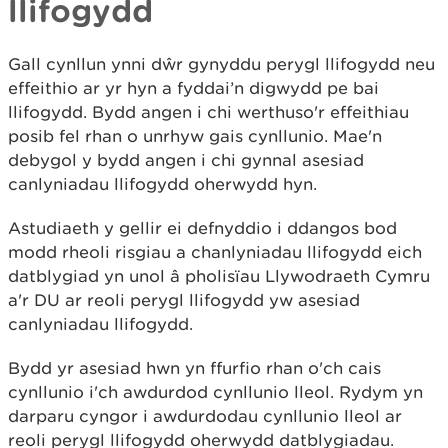
llifogydd
Gall cynllun ynni dŵr gynyddu perygl llifogydd neu
effeithio ar yr hyn a fyddai’n digwydd pe bai
llifogydd. Bydd angen i chi werthuso'r effeithiau
posib fel rhan o unrhyw gais cynllunio. Mae'n
debygol y bydd angen i chi gynnal asesiad
canlyniadau llifogydd oherwydd hyn.
Astudiaeth y gellir ei defnyddio i ddangos bod
modd rheoli risgiau a chanlyniadau llifogydd eich
datblygiad yn unol â pholisïau Llywodraeth Cymru
a'r DU ar reoli perygl llifogydd yw asesiad
canlyniadau llifogydd.
Bydd yr asesiad hwn yn ffurfio rhan o'ch cais
cynllunio i'ch awdurdod cynllunio lleol. Rydym yn
darparu cyngor i awdurdodau cynllunio lleol ar
reoli perygl llifogydd oherwydd datblygiadau.