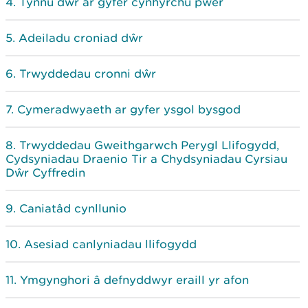
Tynnu dŵr ar gyfer cynhyrchu pŵer
Adeiladu croniad dŵr
Trwyddedau cronni dŵr
Cymeradwyaeth ar gyfer ysgol bysgod
Trwyddedau Gweithgarwch Perygl Llifogydd,
Cydsyniadau Draenio Tir a Chydsyniadau Cyrsiau
Dŵr Cyffredin
Caniatâd cynllunio
Asesiad canlyniadau llifogydd
Ymgynghori â defnyddwyr eraill yr afon