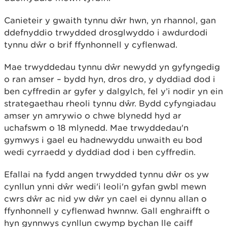
Canieteir y gwaith tynnu dŵr hwn, yn rhannol, gan
ddefnyddio trwydded drosglwyddo i awdurdodi
tynnu dŵr o brif ffynhonnell y cyflenwad.
Mae trwyddedau tynnu dŵr newydd yn gyfyngedig
o ran amser – bydd hyn, dros dro, y dyddiad dod i
ben cyffredin ar gyfer y dalgylch, fel y’i nodir yn ein
strategaethau rheoli tynnu dŵr. Bydd cyfyngiadau
amser yn amrywio o chwe blynedd hyd ar
uchafswm o 18 mlynedd. Mae trwyddedau'n
gymwys i gael eu hadnewyddu unwaith eu bod
wedi cyrraedd y dyddiad dod i ben cyffredin.
Efallai na fydd angen trwydded tynnu dŵr os yw
cynllun ynni dŵr wedi'i leoli'n gyfan gwbl mewn
cwrs dŵr ac nid yw dŵr yn cael ei dynnu allan o
ffynhonnell y cyflenwad hwnnw. Gall enghraifft o
hyn gynnwys cynllun cwymp bychan lle caiff