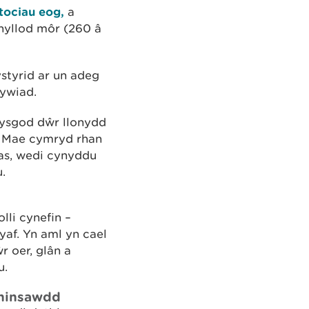
tociau eog,
a
thyllod môr (260 â
styrid ar un adeg
rywiad.
ysgod dŵr llonydd
. Mae cymryd rhan
as, wedi cynyddu
.
lli cynefin –
af. Yn aml yn cael
 oer, glân a
u.
 hinsawdd