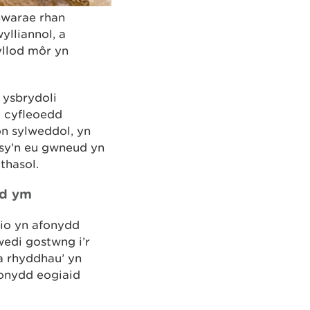
warae rhan
lliannol, a
yllod môr yn
 ysbrydoli
g cyfleoedd
on sylweddol, yn
 sy’n eu gwneud yn
thasol.
ad ym
io yn afonydd
edi gostwng i’r
a rhyddhau’ yn
fonydd eogiaid