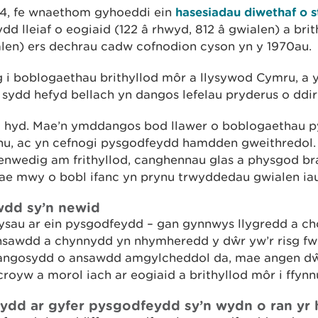
4, fe wnaethom gyhoeddi ein
hasesiadau diwethaf o s
d lleiaf o eogiaid (122 â rhwyd, 812 â gwialen) a bri
alen) ers dechrau cadw cofnodion cyson yn y 1970au.
 i boblogaethau brithyllod môr a llysywod Cymru, a y
 sydd hefyd bellach yn dangos lefelau pryderus o ddi
 hyd. Mae’n ymddangos bod llawer o boblogaethau p
nnu, ac yn cefnogi pysgodfeydd hamdden gweithredol
nwedig am frithyllod, canghennau glas a physgod br
ae mwy o bobl ifanc yn prynu trwyddedau gwialen iau
awdd sy’n newid
ysau ar ein pysgodfeydd – gan gynnwys llygredd a cho
insawdd a chynnydd yn nhymheredd y dŵr yw’r risg fwy
dangosydd o ansawdd amgylcheddol da, mae angen dŵr
royw a morol iach ar eogiaid a brithyllod môr i ffynn
ydd ar gyfer pysgodfeydd sy’n wydn o ran yr