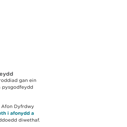
feydd
roddiad gan ein
la pysgodfeydd
r Afon Dyfrdwy
th i afonydd a
ddoedd diwethaf.