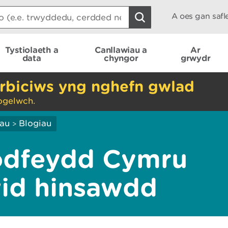
A oes gan saf
Tystiolaeth a
Canllawiau a
Ar
data
chyngor
grwydr
rbiciws yng nghefn gwlad
ogelwch.
iau
Blogiau
>
odfeydd Cymru
id hinsawdd