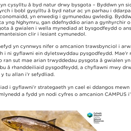
yn cysylltu â byd natur drwy bysgota – Byddwn yn si
yrch i bobl gysylltu â byd natur ac yn parhau i ddarp
 economaidd, yn enwedig i gymunedau gwledig. Byddw
a yng Nghymru, gan ddefnyddio arian a gynhyrchir o
ota â gwialen i wella mynediad at bysgodfeydd o an
manteision clir i lesiant cymunedol.
hefyd yn cynnwys nifer o amcanion trawsbynciol i arw
h i ni gyflawni ein dyletswyddau pysgodfeydd. Mae’r 
o ran sut mae arian trwyddedau pysgota â gwialen yn 
ebu â rhanddeiliaid pysgodfeydd, a chyflawni mwy drwy
 tu allan i’r sefydliad.
d i gyflawni’r strategaeth yn cael ei ddangos mewn
lynedd a fydd yn nodi cyfres o amcanion CAMPUS i’