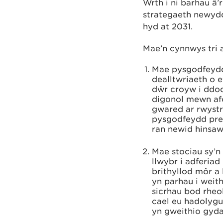
Wrth i ni barhau â
strategaeth newyd
hyd at 2031.
Mae’n cynnwys tri a
Mae pysgodfeydd
dealltwriaeth o 
dŵr croyw i ddod
digonol mewn afo
gwared ar rwystr
pysgodfeydd prei
ran newid hinsa
Mae stociau sy’n 
llwybr i adferiad
brithyllod môr a 
yn parhau i weith
sicrhau bod rheo
cael eu hadolygu
yn gweithio gydag