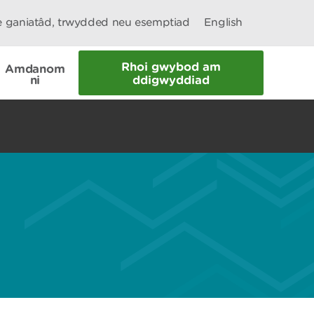
le ganiatâd, trwydded neu esemptiad
English
Rhoi gwybod am
Amdanom
ni
ddigwyddiad