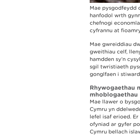
Mae pysgodfeydd 
hanfodol wrth gynn
chefnogi economïau
cyfrannu at fioamr
Mae gwreiddiau dw
gweithiau celf, ll
hamdden sy’n cysyl
sgil twristiaeth py
gonglfaen i stiwa
Rhywogaethau me
mhoblogaethau e
Mae llawer o bysgo
Cymru yn ddelwedd 
lefel isaf erioed. 
ofyniad ar gyfer p
Cymru bellach isla