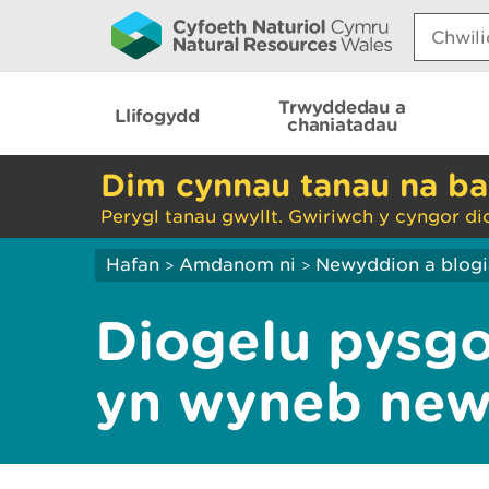
Search:
Trwyddedau a
Llifogydd
chaniatadau
Dim cynnau tanau na ba
Perygl tanau gwyllt. Gwiriwch y cyngor di
Hafan
Amdanom ni
Newyddion a blog
>
>
Diogelu pysg
yn wyneb new