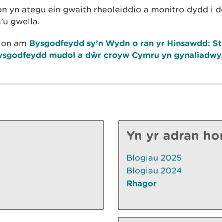
 yn ategu ein gwaith rheoleiddio a monitro dydd i d
u gwella.
lion am
Bysgodfeydd sy’n Wydn o ran yr Hinsawdd: St
hysgodfeydd mudol a dŵr croyw Cymru yn gynaliadwy,
Yn yr adran ho
Blogiau 2025
Blogiau 2024
Rhagor