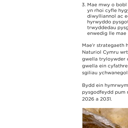
Mae mwy o bobl 
yn rhoi cyfle hyg
diwylliannol ac
hyrwyddo pysgot
trwyddedau pysg
enwedig lle mae 
Mae’r strategaeth 
Naturiol Cymru wrt
gwella tryloywder 
gwella ein cyfathr
sgiliau ychwanegol y
Bydd ein hymrwymia
pysgodfeydd pum m
2026 a 2031.