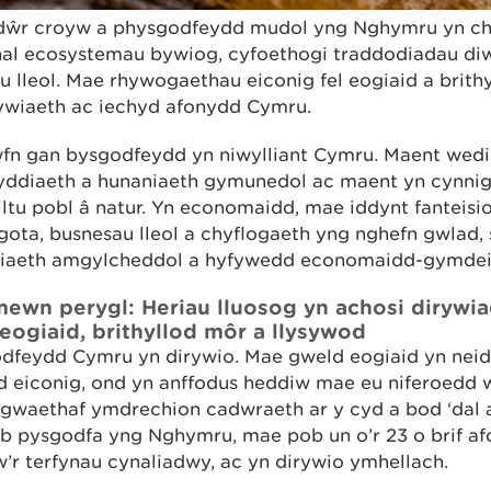
dŵr croyw a physgodfeydd mudol yng Nghymru yn ch
al ecosystemau bywiog, cyfoethogi traddodiadau diwy
 lleol. Mae rhywogaethau eiconig fel eogiaid a brith
ywiaeth ac iechyd afonydd Cymru.
fn gan bysgodfeydd yn niwylliant Cymru. Maent wedi
enyddiaeth a hunaniaeth gymunedol ac maent yn cynni
ltu pobl â natur. Yn economaidd, mae iddynt fanteisi
sgota, busnesau lleol a chyflogaeth yng nghefn gwlad,
rdiaeth amgylcheddol a hyfywedd economaidd-gymdei
wn perygl: Heriau lluosog yn achosi dirywi
ogiaid, brithyllod môr a llysywod
dfeydd Cymru yn dirywio. Mae gweld eogiaid yn neid
eiconig, ond yn anffodus heddiw mae eu niferoedd w
Er gwaethaf ymdrechion cadwraeth ar y cyd a bod ‘dal 
ob pysgodfa yng Nghymru, mae pob un o’r 23 o brif a
w’r terfynau cynaliadwy, ac yn dirywio ymhellach.