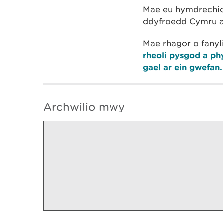
Mae eu hymdrechion
ddyfroedd Cymru a’
Mae rhagor o fany
rheoli pysgod a p
gael ar ein gwefan.
Archwilio mwy