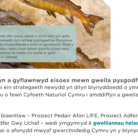
hyn a gyflawnwyd eisoes mewn gwella pysgod
i ein strategaeth newydd yn dilyn blynyddoedd o ym
au o fewn Cyfoeth Naturiol Cymru i amddiffyn a gwel
 blaenllaw – Prosiect Pedair Afon LIFE, Prosiect Adfe
 Adfer Gwy Uchaf – wedi ymgymryd â
gwelliannau helae
hai o afonydd mwyaf gwarchodedig Cymru yn y blyny