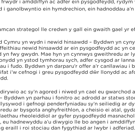
’r frwydr i amddiffyn ac adfer ein pysgodfeydd, rydym
d i ganolbwyntio ein hymdrechion, ein hadnoddau a’
mcan strategol lle credwn y gall ein gwaith gael yr ef
 Cymru yn wydn i newid hinsawdd – Byddwn yn cyny
effeithiau newid hinsawdd ar ein pysgodfeydd ac yn 
 yn fwy gwydn. Mae hyn yn cynnwys gweithredu ar lygr
nydd yn ystod tymhorau sych, adfer cysgod ar lanna
au i fudo. Byddwn yn darparu’r offer a’r canllawiau i
fat i’w cefnogi i greu pysgodfeydd dŵr llonydd ac a
wdd.
dirywio ac sy’n agored i niwed yn cael eu gwarchod a 
 – Byddwn yn parhau i fonitro ac adrodd ar statws sto
llysywod i gefnogi penderfyniadau sy’n seiliedig ar d
redu ar bysgota anghyfreithlon, a cheisio ei atal, gyda
laethau rheoleiddiol ar gyfer pysgodfeydd masnacho
, eu hadnewyddu a’u diwygio lle bo angen i amddiffy
 eraill i roi stociau dan fygythiad ar lwybr i adferiad.