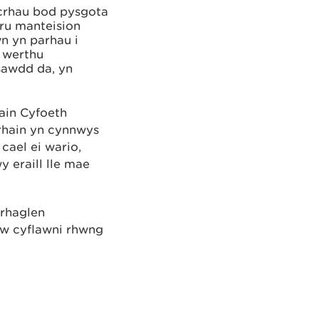
crhau bod pysgota
aru manteision
n yn parhau i
 werthu
sawdd da, yn
ain Cyfoeth
rhain yn cynnwys
cael ei wario,
 eraill lle mae
 rhaglen
w cyflawni rhwng