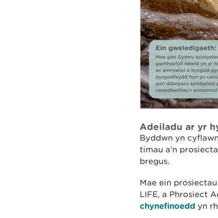
Adeiladu ar yr 
Byddwn yn cyflawn
timau a’n prosiect
bregus.
Mae ein prosiectau
LIFE, a Phrosiect
chynefinoedd
yn r