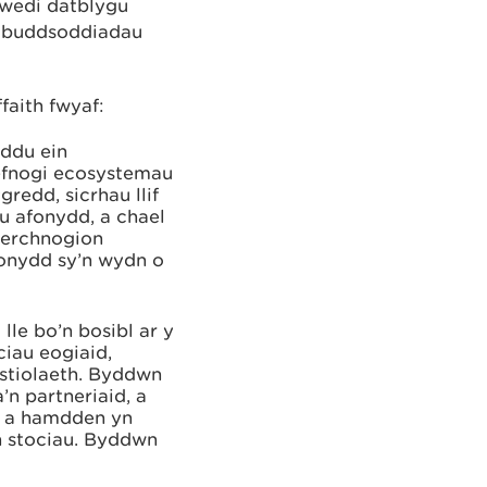
 wedi datblygu
n buddsoddiadau
faith fwyaf:
ddu ein
cefnogi ecosystemau
edd, sicrhau llif
u afonydd, a chael
 berchnogion
fonydd sy’n wydn o
lle bo’n bosibl ar y
ciau eogiaid,
ystiolaeth. Byddwn
’n partneriaid, a
l a hamdden yn
n stociau. Byddwn