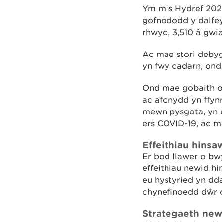
Ym mis Hydref 202
gofnododd y dalfeyd
rhwyd, 3,510 â gwi
Ac mae stori debyg
yn fwy cadarn, ond
Ond mae gobaith o
ac afonydd yn ffy
mewn pysgota, yn e
ers COVID-19, ac m
Effeithiau hins
Er bod llawer o bw
effeithiau newid h
eu hystyried yn d
chynefinoedd dŵr c
Strategaeth new