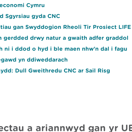
 economi Cymru
ad Sgyrsiau gyda CNC
tiau gan Swyddogion Rheoli Tir Prosiect LIF
h gerdded drwy natur a gwaith adfer graddol
h ni i ddod o hyd i ble maen nhw'n dal i fagu
degawd yn ddiweddarach
dd: Dull Gweithredu CNC ar Sail Risg
ectau a ariannwyd gan yr U