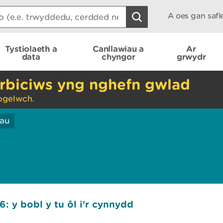
A oes gan saf
Tystiolaeth a
Canllawiau a
Ar
data
chyngor
grwydr
rbiciws yng nghefn gwlad
ogelwch.
iau
: y bobl y tu ôl i'r cynnydd