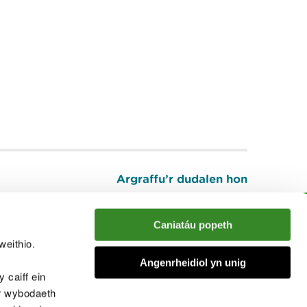
Argraffu’r dudalen hon
I fyny
Caniatáu popeth
weithio.
muno â'r sgwrs
Angenrheidiol yn unig
 caiff ein
’r wybodaeth