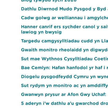
Dathlu Diwrnod Mudo Pysgod y Byd 
Cadw golwg ar welliannau i amgylc
Hanner canrif ers sychder canol y s
lawiog yn bwysig
Targedu camgysylltiadau cudd yn L
Gwaith monitro rheolaidd yn digwyd
Sut mae Wythnos Cysylltiadau Coetir
Bae Cemlyn: Hafan hanfodol yr haf i 
Diogelu pysgodfeydd Cymru yn wyn
Sut rydym yn monitro ac yn amddiff
Gwanwyn prysur ar Afon Gwy Uchaf: a
5 aderyn i'w dathlu a'u gwarchod dr