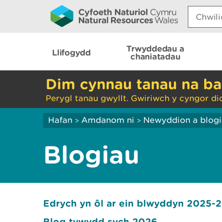
Search:
Trwyddedau a
Llifogydd
chaniatadau
Dim cynnau tanau na ba
Perygl tanau gwyllt. Gwiriwch y cyngor di
Hafan
Amdanom ni
Newyddion a blog
>
>
Blogiau
Edrych yn ôl ar ein blwyddyn 2025-26
Blog tywydd sych 2026