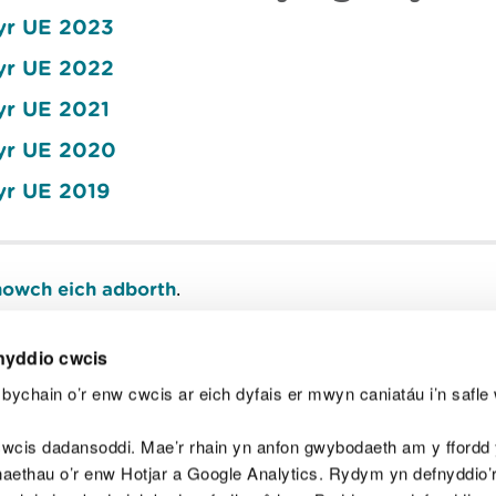
yr UE 2023
yr UE 2022
yr UE 2021
 yr UE 2020
yr UE 2019
owch eich adborth
.
nyddio cwcis
bychain o’r enw cwcis ar eich dyfais er mwyn caniatáu i’n safle 
Y
wcis dadansoddi. Mae’r rhain yn anfon gwybodaeth am y ffordd y
anaethau o’r enw Hotjar a Google Analytics. Rydym yn defnyddio