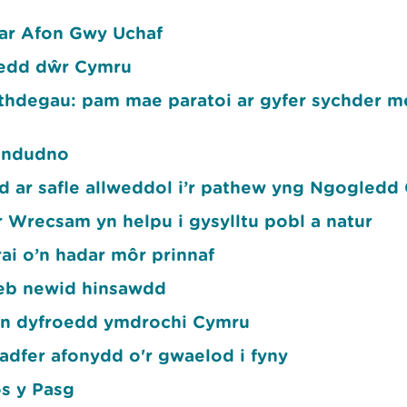
ar Afon Gwy Uchaf
hedd dŵr Cymru
aithdegau: pam mae paratoi ar gyfer sychder 
landudno
d ar safle allweddol i’r pathew yng Ngogledd
 Wrecsam yn helpu i gysylltu pobl a natur
rai o’n hadar môr prinnaf
eb newid hinsawdd
yn dyfroedd ymdrochi Cymru
dfer afonydd o'r gwaelod i fyny
os y Pasg