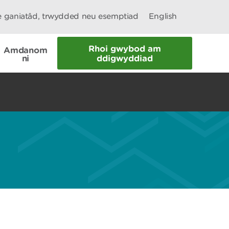
le ganiatâd, trwydded neu esemptiad
English
Rhoi gwybod am
Amdanom
ni
ddigwyddiad