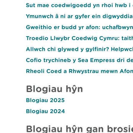
Sut mae coedwigoedd yn rhoi hwb i
Ymunwch â ni ar gyfer ein digwyddi
Gweithio er budd yr afon: uchafbwyn
Troedio Llwybr Coedwig Cymru: tait
Allwch chi glywed y gylfinir? Helpwc
Cofio trychineb y Sea Empress dri 
Rheoli Coed a Rhwystrau mewn Afony
Blogiau hŷn
Blogiau 2025
Blogiau 2024
Blogiau hŷn gan brosi