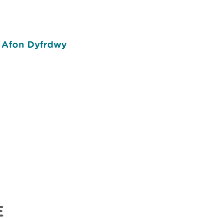
E Afon Dyfrdwy
E