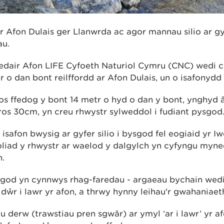
er Afon Dulais ger Llanwrda ac agor mannau silio ar 
au.
edair Afon LIFE Cyfoeth Naturiol Cymru (CNC) wedi 
r o dan bont reilffordd ar Afon Dulais, un o isafonyd
ros ffedog y bont 14 metr o hyd o dan y bont, ynghyd
ros 30cm, yn creu rhwystr sylweddol i fudiant pysgod
isafon bwysig ar gyfer silio i bysgod fel eogiaid yr I
oliad y rhwystr ar waelod y dalgylch yn cyfyngu myne
n.
god yn cynnwys rhag-faredau - argaeau bychain wedi
 y dŵr i lawr yr afon, a thrwy hynny leihau'r gwahaniae
 derw (trawstiau pren sgwâr) ar ymyl ‘ar i lawr’ yr a