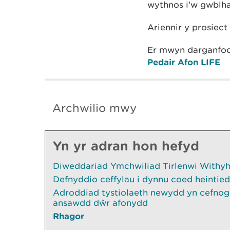
wythnos i’w gwblha
Ariennir y prosiect
Er mwyn darganfod
Pedair Afon LIFE
Archwilio mwy
Yn yr adran hon hefyd
Diweddariad Ymchwiliad Tirlenwi Withyhe
Defnyddio ceffylau i dynnu coed heintied
Adroddiad tystiolaeth newydd yn cefnogi
ansawdd dŵr afonydd
Rhagor