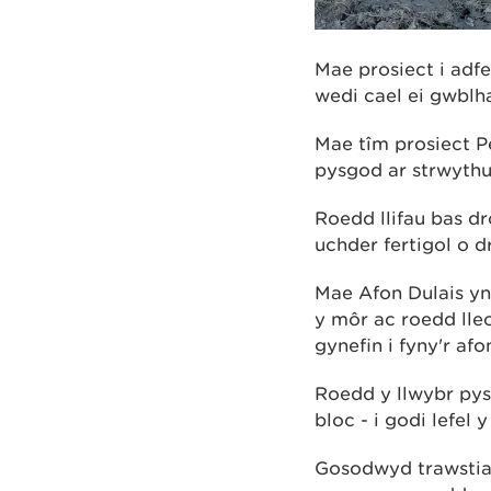
Mae prosiect i adf
wedi cael ei gwblh
Mae tîm prosiect P
pysgod ar strwythu
Roedd llifau bas d
uchder fertigol o d
Mae Afon Dulais yn 
y môr ac roedd lle
gynefin i fyny'r afo
Roedd y llwybr pys
bloc - i godi lefel
Gosodwyd trawstiau