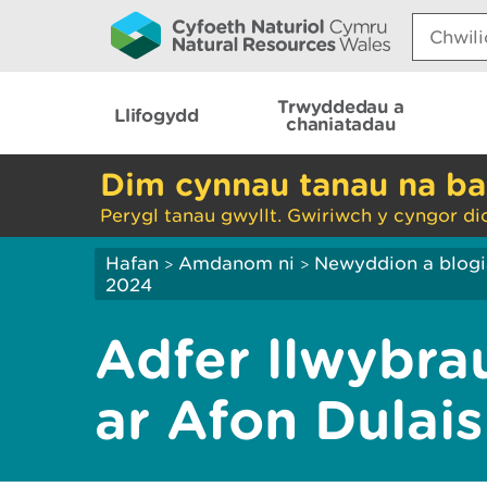
Search:
Trwyddedau a
Llifogydd
chaniatadau
Dim cynnau tanau na ba
Perygl tanau gwyllt. Gwiriwch y cyngor di
Hafan
Amdanom ni
Newyddion a blog
>
>
2024
Adfer llwybr
ar Afon Dulais