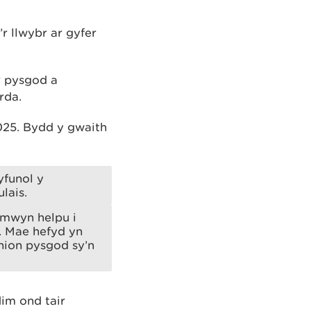
r llwybr ar gyfer
r pysgod a
rda.
2025. Bydd y gwaith
yfunol y
lais.
 mwyn helpu i
. Mae hefyd yn
nion pysgod sy’n
im ond tair