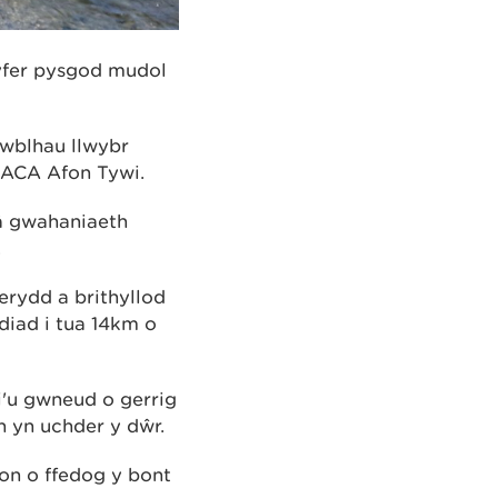
gyfer pysgod mudol
cwblhau llwybr
d ACA Afon Tywi.
 â gwahaniaeth
.
werydd a brithyllod
diad i tua 14km o
'u gwneud o gerrig
th yn uchder y dŵr.
fon o ffedog y bont