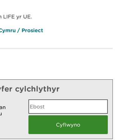
n LIFE yr UE.
Cymru / Prosiect
fer cylchlythyr
an
u