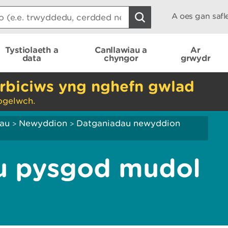
A oes gan saf
Tystiolaeth a
Canllawiau a
Ar
data
chyngor
grwydr
rbiciws yng nghefn gwlad
ogelwch.
iau
Newyddion
Datganiadau newyddion
>
>
au pysgod mudol