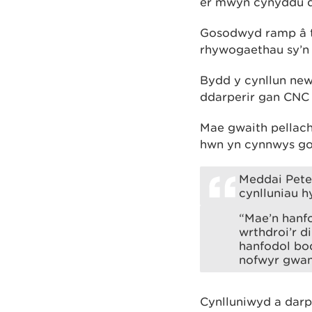
er mwyn cynyddu d
Gosodwyd ramp â the
rhywogaethau sy’n 
Bydd y cynllun new
ddarperir gan CNC 
Mae gwaith pellach
hwn yn cynnwys gos
Meddai Pete
cynlluniau h
“Mae’n hanf
wrthdroi’r d
hanfodol bo
nofwyr gwann
Cynlluniwyd a darp