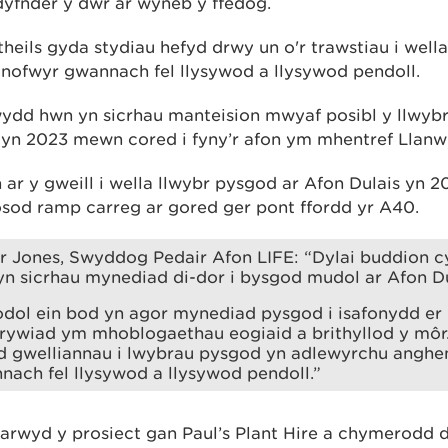
yfnder y dŵr ar wyneb y ffedog.
ils gyda stydiau hefyd drwy un o'r trawstiau i wella’
nofwyr gwannach fel llysywod a llysywod pendoll.
ydd hwn yn sicrhau manteision mwyaf posibl y llwyb
yn 2023 mewn cored i fyny’r afon ym mhentref Llanw
 ar y gweill i wella llwybr pysgod ar Afon Dulais yn 
od ramp carreg ar gored ger pont ffordd yr A40.
r Jones, Swyddog Pedair Afon LIFE: “Dylai buddion c
yn sicrhau mynediad di-dor i bysgod mudol ar Afon Du
odol ein bod yn agor mynediad pysgod i isafonydd er
irywiad ym mhoblogaethau eogiaid a brithyllod y môr
d gwelliannau i lwybrau pysgod yn adlewyrchu anghe
ach fel llysywod a llysywod pendoll.”
arwyd y prosiect gan Paul’s Plant Hire a chymerodd d