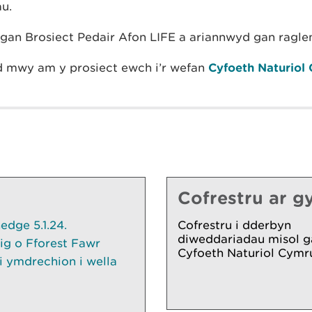
u.
 gan Brosiect Pedair Afon LIFE a ariannwyd gan ragle
 mwy am y prosiect ewch i’r wefan
Cyfoeth Naturiol 
Cofrestru ar gy
dge 5.1.24.
Cofrestru i dderbyn
diweddariadau misol g
ig o Fforest Fawr
Cyfoeth Naturiol Cymr
 ymdrechion i wella