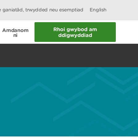
le ganiatâd, trwydded neu esemptiad
English
Rhoi gwybod am
Amdanom
ni
ddigwyddiad