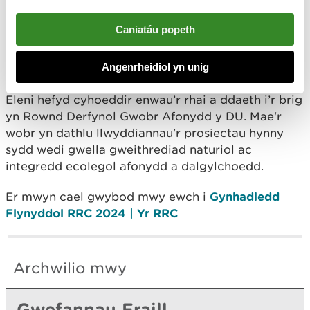
gyfle ardderchog i ddangos yr hyn rydym
wedi’i gyflawni fel prosiect ac i rannu
Caniatáu popeth
syniadau a chael cipolwg ar brosiectau
eraill sy’n arwain y ffordd o ran adfer
afonydd.”
Angenrheidiol yn unig
Eleni hefyd cyhoeddir enwau’r rhai a ddaeth i’r brig
yn Rownd Derfynol Gwobr Afonydd y DU. Mae'r
wobr yn dathlu llwyddiannau'r prosiectau hynny
sydd wedi gwella gweithrediad naturiol ac
integredd ecolegol afonydd a dalgylchoedd.
Er mwyn cael gwybod mwy ewch i
Gynhadledd
Flynyddol RRC 2024 | Yr RRC
Archwilio mwy
Gwefannau Eraill