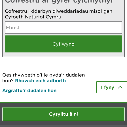
Cofrestru i dderbyn diweddariadau misol gan
Cyfoeth Naturiol Cymru
Oes rhywbeth o’i le gyda’r dudalen
hon?
Rhowch eich adborth
.
I fyny
Argraffu’r dudalen hon
Cysylltu â ni