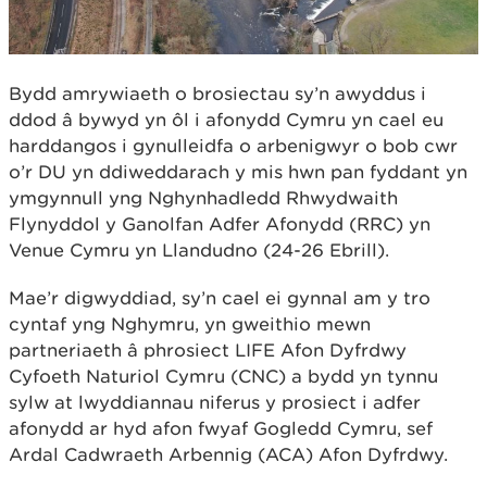
Bydd amrywiaeth o brosiectau sy’n awyddus i
ddod â bywyd yn ôl i afonydd Cymru yn cael eu
harddangos i gynulleidfa o arbenigwyr o bob cwr
o’r DU yn ddiweddarach y mis hwn pan fyddant yn
ymgynnull yng Nghynhadledd Rhwydwaith
Flynyddol y Ganolfan Adfer Afonydd (RRC) yn
Venue Cymru yn Llandudno (24-26 Ebrill).
Mae’r digwyddiad, sy’n cael ei gynnal am y tro
cyntaf yng Nghymru, yn gweithio mewn
partneriaeth â phrosiect LIFE Afon Dyfrdwy
Cyfoeth Naturiol Cymru (CNC) a bydd yn tynnu
sylw at lwyddiannau niferus y prosiect i adfer
afonydd ar hyd afon fwyaf Gogledd Cymru, sef
Ardal Cadwraeth Arbennig (ACA) Afon Dyfrdwy.