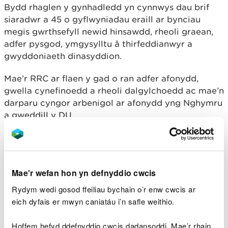
Bydd rhaglen y gynhadledd yn cynnwys dau brif
siaradwr a 45 o gyflwyniadau eraill ar bynciau
megis gwrthsefyll newid hinsawdd, rheoli graean,
adfer pysgod, ymgysylltu â thirfeddianwyr a
gwyddoniaeth dinasyddion.
Mae’r RRC ar flaen y gad o ran adfer afonydd,
gwella cynefinoedd a rheoli dalgylchoedd ac mae’n
darparu cyngor arbenigol ar afonydd yng Nghymru
a gweddill y DU.
Mae naw afon ACA yng Nghymru wedi’u dynodi o
dan Reoliadau Cynefinoedd 2017 sef: Afonydd
Cleddau, Eden, Gwyrfai, Teifi, Tywi, Glaslyn,
Mae'r wefan hon yn defnyddio cwcis
Dyfrdwy, Wysg a Gwy.
Rydym wedi gosod ffeiliau bychain o’r enw cwcis ar
Mae'r afonydd hyn yn cynnal rhywfaint o fywyd
eich dyfais er mwyn caniatáu i’n safle weithio.
gwyllt mwyaf arbennig a phrin Cymru fel yr eog, y
fisglen berlog dŵr croyw, cimwch afon crafanc wen
Hoffem hefyd ddefnyddio cwcis dadansoddi. Mae’r rhain