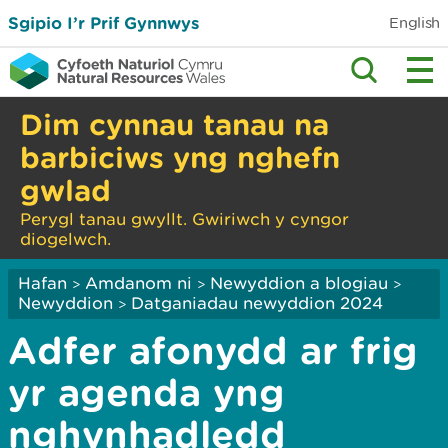
Sgipio I’r Prif Gynnwys
English
Dim cynnau tanau na
barbiciws yng nghefn
gwlad
Perygl tanau gwyllt. Gwiriwch y cyngor
diogelwch.
Hafan
Amdanom ni
Newyddion a blogiau
>
>
>
Newyddion
Datganiadau newyddion 2024
>
Adfer afonydd ar frig
yr agenda yng
nghynhadledd