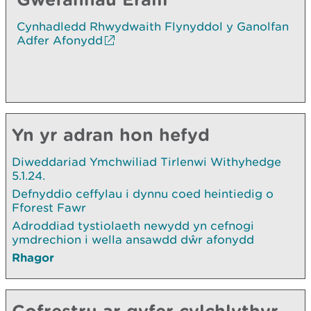
Cynhadledd Rhwydwaith Flynyddol y Ganolfan
Adfer Afonydd
Yn yr adran hon hefyd
Diweddariad Ymchwiliad Tirlenwi Withyhedge
5.1.24.
Defnyddio ceffylau i dynnu coed heintiedig o
Fforest Fawr
Adroddiad tystiolaeth newydd yn cefnogi
ymdrechion i wella ansawdd dŵr afonydd
Rhagor
Cofrestru ar gyfer cylchlythyr