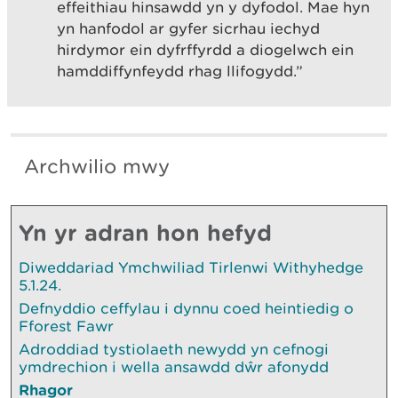
effeithiau hinsawdd yn y dyfodol. Mae hyn
yn hanfodol ar gyfer sicrhau iechyd
hirdymor ein dyfrffyrdd a diogelwch ein
hamddiffynfeydd rhag llifogydd.”
Archwilio mwy
Yn yr adran hon hefyd
Diweddariad Ymchwiliad Tirlenwi Withyhedge
5.1.24.
Defnyddio ceffylau i dynnu coed heintiedig o
Fforest Fawr
Adroddiad tystiolaeth newydd yn cefnogi
ymdrechion i wella ansawdd dŵr afonydd
Rhagor