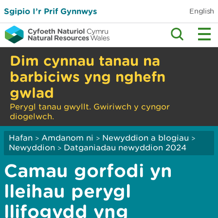
Sgipio I’r Prif Gynnwys
English
Dim cynnau tanau na
barbiciws yng nghefn
gwlad
Perygl tanau gwyllt. Gwiriwch y cyngor
diogelwch.
Hafan
Amdanom ni
Newyddion a blogiau
>
>
>
Newyddion
Datganiadau newyddion 2024
>
Camau gorfodi yn
lleihau perygl
llifogydd yng