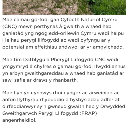
Mae camau gorfodi gan Cyfoeth Naturiol Cymru
(CNC) mewn perthynas â gwaith a wnaed heb
ganiatâd yng ngogledd-orllewin Cymru wedi helpu
i leihau perygl llifogydd ac wedi cyfyngu ar y
potensial am effeithiau andwyol ar yr amgylchedd.
Mae tîm Datblygu a Pherygl Llifogydd CNC wedi
ymgymryd â chyfres o gamau gorfodi llwyddiannus
yn erbyn gweithgareddau a wnaed heb ganiatâd ar
sawl safle ar draws y rhanbarth.
Mae hyn yn cynnwys rhoi cyngor ac arweiniad ac
anfon llythyrau rhybuddio a hysbysiadau adfer at
dirfeddianwyr sy’n gwneud gwaith heb y Drwydded
Gweithgarwch Perygl Llifogydd (FRAP)
angenrheidiol.