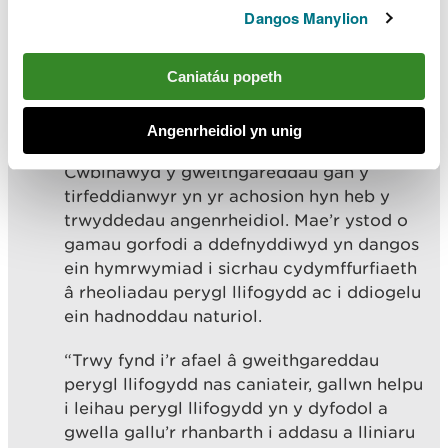
Dangos Manylion
Dywedodd Keith Ivens, Rheolwr Gweithrediadau
CNC, Rheoli Llifogydd a Dŵr:
Caniatáu popeth
“Mae rheoli perygl llifogydd yn effeithiol
yn hanfodol ar gyfer lleihau perygl
Angenrheidiol yn unig
llifogydd i’n cymunedau a’r amgylchedd.
Cwblhawyd y gweithgareddau gan y
tirfeddianwyr yn yr achosion hyn heb y
trwyddedau angenrheidiol. Mae’r ystod o
gamau gorfodi a ddefnyddiwyd yn dangos
ein hymrwymiad i sicrhau cydymffurfiaeth
â rheoliadau perygl llifogydd ac i ddiogelu
ein hadnoddau naturiol.
“Trwy fynd i’r afael â gweithgareddau
perygl llifogydd nas caniateir, gallwn helpu
i leihau perygl llifogydd yn y dyfodol a
gwella gallu’r rhanbarth i addasu a lliniaru