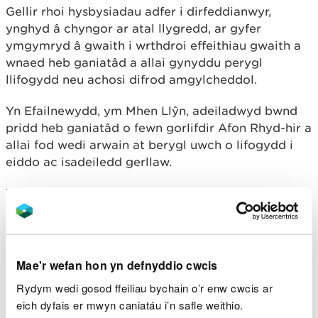
Gellir rhoi hysbysiadau adfer i dirfeddianwyr,
ynghyd â chyngor ar atal llygredd, ar gyfer
ymgymryd â gwaith i wrthdroi effeithiau gwaith a
wnaed heb ganiatâd a allai gynyddu perygl
llifogydd neu achosi difrod amgylcheddol.
Yn Efailnewydd, ym Mhen Llŷn, adeiladwyd bwnd
pridd heb ganiatâd o fewn gorlifdir Afon Rhyd-hir a
allai fod wedi arwain at berygl uwch o lifogydd i
eiddo ac isadeiledd gerllaw.
Yn dilyn adroddiad, ymwelwyd â’r safle ac
eglurodd y tirfeddianwyr eu bod wedi rhoi
deunydd dros ben mewn bwnd 1.5 metr o uchder
am tua 150m ar hyd yr afon.
Mae'r wefan hon yn defnyddio cwcis
Eglurodd swyddogion CNC y byddai’r bwnd yn atal
Rydym wedi gosod ffeiliau bychain o’r enw cwcis ar
dŵr rhag llifo i’r gorlifdir ac yn gwaethygu
eich dyfais er mwyn caniatáu i’n safle weithio.
problemau erydiad drwy gadw’r dŵr yn y sianel.