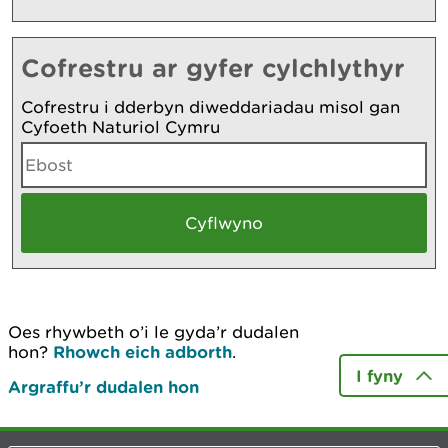
Cofrestru ar gyfer cylchlythyr
Cofrestru i dderbyn diweddariadau misol gan
Cyfoeth Naturiol Cymru
Oes rhywbeth o’i le gyda’r dudalen
hon?
Rhowch eich adborth
.
I fyny
Argraffu’r dudalen hon