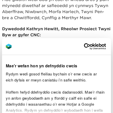
mlynedd diwethaf ar safleoedd yn cynnwys Tywyn
Aberffraw, Niwbwrch, Morfa Harlech, Twyni Pen-
bre a Chwitffordd, Cynffig a Merthyr Mawr.
Dywedodd Kathryn Hewitt, Rheolwr Prosiect Twyni
Byw ar gyfer CNC:
“Rydym wrth ein bodd ein bod wedi gallu
cynnal y gynhadledd hon, clywed gan
arbenigwyr a rhannu arfer gorau o bob
Mae'r wefan hon yn defnyddio cwcis
rhan o’r DU ac Ewrop.
Rydym wedi gosod ffeiliau bychain o’r enw cwcis ar
“Mae twyni tywod yn dirweddau unigryw,
eich dyfais er mwyn caniatáu i’n safle weithio.
sy’n pontio’r tir a’r môr, ac yn rhai o’r
lleoliadau gorau ar gyfer bywyd gwyllt
Hoffem hefyd ddefnyddio cwcis dadansoddi. Mae’r rhain
yng Nghymru. Maent yn llawn
yn anfon gwybodaeth am y ffordd y caiff ein safle ei
bioamrywiaeth, ac yn lleoedd gwych i
ddefnyddio i wasanaethau o’r enw Hotjar a Google
ymlacio ac ailgysylltu â natur.
Analytics. Rydym yn defnyddio’r wybodaeth hon i wella