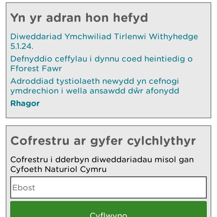
Yn yr adran hon hefyd
Diweddariad Ymchwiliad Tirlenwi Withyhedge
5.1.24.
Defnyddio ceffylau i dynnu coed heintiedig o
Fforest Fawr
Adroddiad tystiolaeth newydd yn cefnogi
ymdrechion i wella ansawdd dŵr afonydd
Rhagor
Cofrestru ar gyfer cylchlythyr
Cofrestru i dderbyn diweddariadau misol gan
Cyfoeth Naturiol Cymru