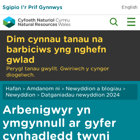
Sgipio I’r Prif Gynnwys
English
Dim cynnau tanau na
barbiciws yng nghefn
gwlad
Perygl tanau gwyllt. Gwiriwch y cyngor
diogelwch.
Hafan
Amdanom ni
Newyddion a blogiau
>
>
>
Newyddion
Datganiadau newyddion 2024
>
Arbenigwyr yn
ymgynnull ar gyfer
cynhadledd twyni