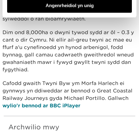
wedi’i or-sefydlogi gan lystyfiant dros yr hanner
Angenrheidiol yn unig
can mlynedd diwethaf, gan arwain at golled
sylweddol o ran bioamrywiaeth.
Dim ond 8,000ha o dwyni tywod sydd ar ôl – 0.3 y
cant o dir Cymru. Ni ellir ail-greu twyni ac mae eu
ffurf a'u cynefinoedd yn hynod arbenigol, fodd
bynnag, gall camau cadwraeth gweithredol wneud
gwahaniaeth mawr i fywyd gwyllt twyni sydd dan
fygythiad.
Cafodd gwaith Twyni Byw ym Morfa Harlech ei
gynnwys yn ddiweddar ar bennod o Great Coastal
Railway Journeys gyda Michael Portillo. Gallwch
wylio'r bennod ar BBC iPlayer
Archwilio mwy