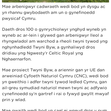
Mae arbenigwyr cadwraeth wedi bod yn dysgu ac
yn rhannu gwybodaeth am un o gynefinoedd
pwysicaf Cymru.
Daeth dros 100 o gynrychiolwyr ynghyd wyneb yn
wyneb ac ar-lein i glywed gan arbenigwyr lleol a
rhyngwladol am warchod a rheoli twyni tywod yng
nghynhadledd Twyni Byw, a gynhaliwyd dros
dridiau yng Ngwesty’r Celtic Royal yng
Nghaernarfon.
Mae prosiect Twyni Byw, a ariennir gan yr UE dan
arweiniad Cyfoeth Naturiol Cymru (CNC), wedi bod
yn gweithio i adfer twyni tywod ledled Cymru, gan
ail-greu symudiad naturiol mewn twyni ac adfywio
cynefinoedd sy’n gartref i rai o fywyd gwyllt mwyaf
prin y wlad.
Mae gwaith wedi bod yn cael ei wneud dros y pum