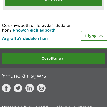
Oes rhywbeth o’i le gyda’r dudalen
hon?
Rhowch eich adborth
.
I fyny
Argraffu’r dudalen hon
Cysylltu â ni
Ymuno â'r sgwrs
Datganiad hygyrchedd
Safonau'r Gymraeg