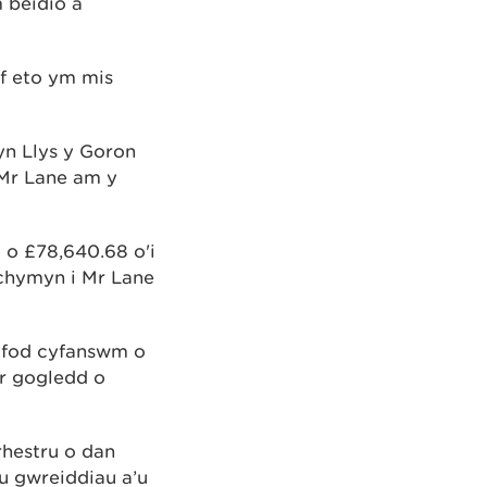
beidio â
wf eto ym mis
n Llys y Goron
 Mr Lane am y
 o £78,640.68 o'i
chymyn i Mr Lane
 fod cyfanswm o
’r gogledd o
rhestru o dan
u gwreiddiau a’u