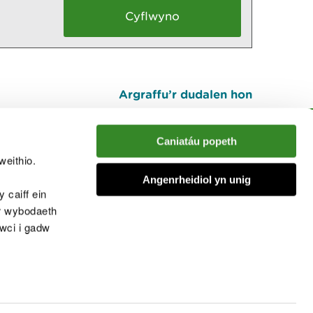
Argraffu’r dudalen hon
I fyny
Caniatáu popeth
weithio.
muno â'r sgwrs
Angenrheidiol yn unig
 caiff ein
’r wybodaeth
cwci i gadw
chwcis