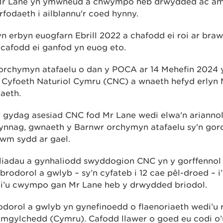
Mr Lane yn ymwneud â chwympo heb drwydded ac am 
fodaeth i ailblannu'r coed hynny.
n erbyn euogfarn Ebrill 2022 a chafodd ei roi ar bra
cafodd ei ganfod yn euog eto.
orchymyn atafaelu o dan y POCA ar 14 Mehefin 2024 y
 Cyfoeth Naturiol Cymru (CNC) a wnaeth hefyd erlyn
aeth.
gydag asesiad CNC fod Mr Lane wedi elwa'n ariannol
ynnag, gwnaeth y Barnwr orchymyn atafaelu sy'n gor
 swm sydd ar gael.
iadau a gynhaliodd swyddogion CNC yn y gorffennol
 brodorol a gwlyb – sy’n cyfateb i 12 cae pêl-droed – i
di’u cwympo gan Mr Lane heb y drwydded briodol.
dorol a gwlyb yn gynefinoedd o flaenoriaeth wedi’u 
mgylchedd (Cymru). Cafodd llawer o goed eu codi o’