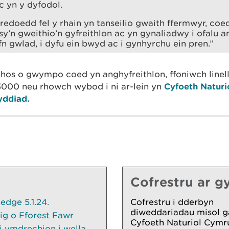
c yn y dyfodol.
edoedd fel y rhain yn tanseilio gwaith ffermwyr, co
 sy’n gweithio’n gyfreithlon ac yn gynaliadwy i ofalu
fn gwlad, i dyfu ein bwyd ac i gynhyrchu ein pren.”
hos o gwympo coed yn anghyfreithlon, ffoniwch linel
000 neu rhowch wybod i ni ar-lein yn
Cyfoeth Natur
ddiad.
Cofrestru ar gy
dge 5.1.24.
Cofrestru i dderbyn
diweddariadau misol g
ig o Fforest Fawr
Cyfoeth Naturiol Cymr
 ymdrechion i wella