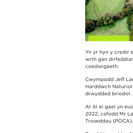
Yn yr hyn y credir 
wrth gan dirfeddi
coedwigaeth.
Cwympodd Jeff Lane
Harddwch Naturiol 
drwydded briodol.
Ar ôl ei gael yn e
2022, cafodd Mr La
Troseddau (POCA).