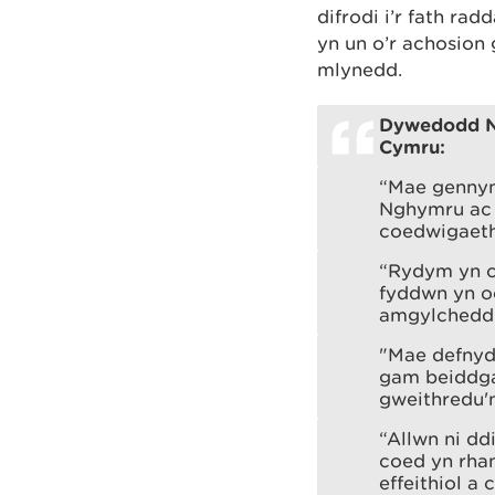
difrodi i’r fath r
yn un o’r achosion
mlynedd.
Dywedodd Ni
Cymru:
“Mae gennym
Nghymru ac 
coedwigaeth
“Rydym yn cr
fyddwn yn o
amgylchedd
"Mae defnyd
gam beiddga
gweithredu'
“Allwn ni d
coed yn rhan
effeithiol a