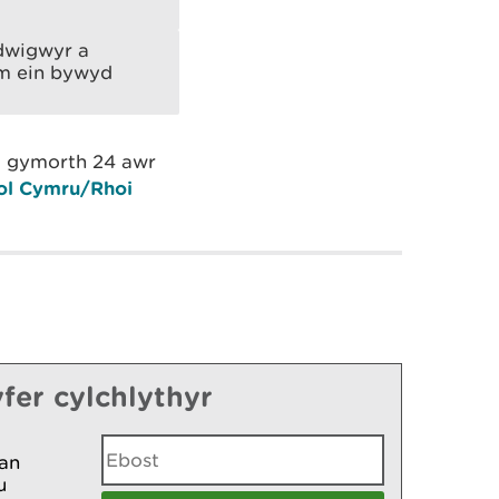
edwigwyr a
 am ein bywyd
l gymorth 24 awr
iol Cymru/Rhoi
fer cylchlythyr
an
u