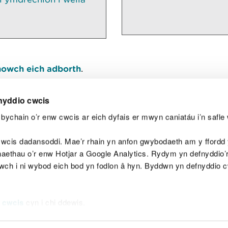
owch eich adborth
.
nyddio cwcis
bychain o’r enw cwcis ar eich dyfais er mwyn caniatáu i’n safle 
Y
wcis dadansoddi. Mae’r rhain yn anfon gwybodaeth am y ffordd y
anaethau o’r enw Hotjar a Google Analytics. Rydym yn defnyddio
ewch i ni wybod eich bod yn fodlon â hyn. Byddwn yn defnyddio 
aeg
Map o'r safle
Hawlfraint
Preifatrwydd a 
 cwcis
cyn i chi ddewis.