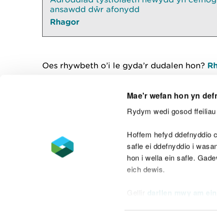
ansawdd dŵr afonydd
Rhagor
Oes rhywbeth o’i le gyda’r dudalen hon?
Rh
Mae'r wefan hon yn def
Rydym wedi gosod ffeiliau 
Cysylltu â ni
Hoffem hefyd ddefnyddio c
safle ei ddefnyddio i was
hon i wella ein safle. Gad
eich dewis.
Datganiad hygyrchedd
Safonau'r Gymr
Gellir
darllen mwy am ein
Datganiad caethwasiaeth fodern