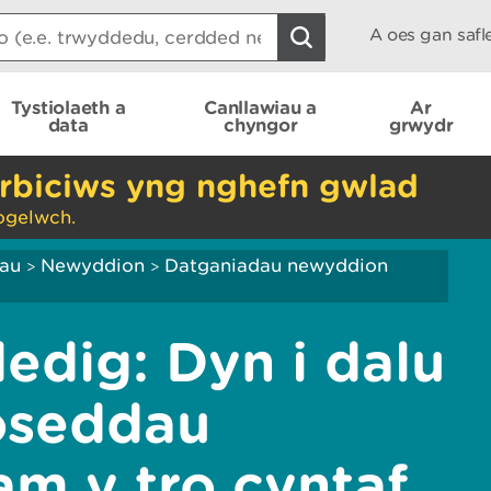
A oes gan saf
Tystiolaeth a
Canllawiau a
Ar
data
chyngor
grwydr
rbiciws yng nghefn gwlad
ogelwch.
iau
Newyddion
Datganiadau newyddion
>
>
edig: Dyn i dalu
roseddau
m y tro cyntaf