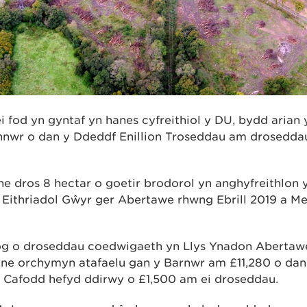
ei fod yn gyntaf yn hanes cyfreithiol y DU, bydd arian 
annwr o dan y Ddeddf Enillion Troseddau am drosedda
 dros 8 hectar o goetir brodorol yn anghyfreithlon 
Eithriadol Gŵyr ger Abertawe rhwng Ebrill 2019 a M
uog o droseddau coedwigaeth yn Llys Ynadon Abertawe
ne orchymyn atafaelu gan y Barnwr am £11,280 o dan 
 Cafodd hefyd ddirwy o £1,500 am ei droseddau.