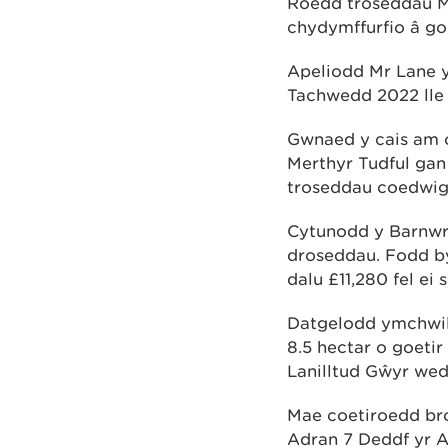
Roedd troseddau 
chydymffurfio â gor
Apeliodd Mr Lane y
Tachwedd 2022 lle 
Gwnaed y cais am 
Merthyr Tudful gan
troseddau coedwig
Cytunodd y Barnwr 
droseddau. Fodd b
dalu £11,280 fel ei
Datgelodd ymchwil
8.5 hectar o goetir
Lanilltud Gŵyr we
Mae coetiroedd bro
Adran 7 Deddf yr A