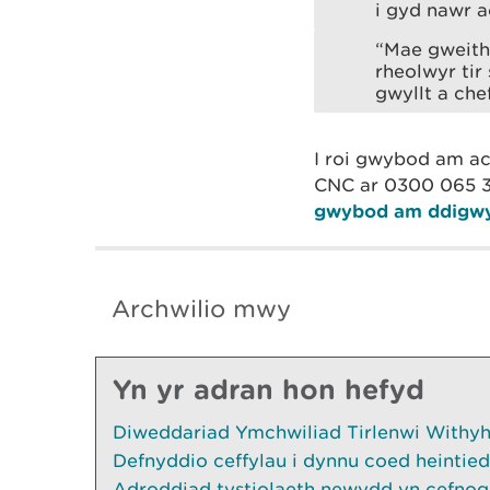
i gyd nawr a
“Mae gweithr
rheolwyr tir
gwyllt a che
I roi gwybod am ac
CNC ar 0300 065 3
gwybod am ddigwy
Archwilio mwy
Yn yr adran hon hefyd
Diweddariad Ymchwiliad Tirlenwi Withyhe
Defnyddio ceffylau i dynnu coed heintied
Adroddiad tystiolaeth newydd yn cefnogi