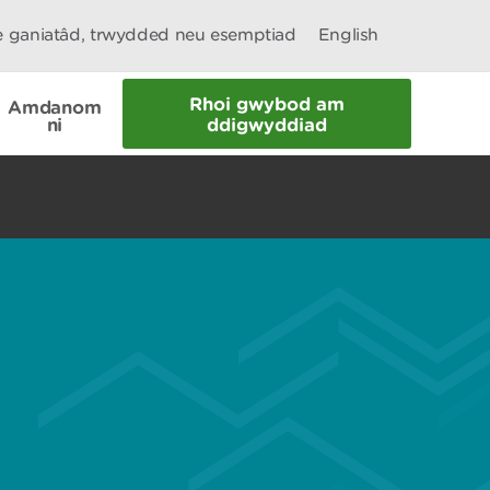
le ganiatâd, trwydded neu esemptiad
English
Rhoi gwybod am
Amdanom
ni
ddigwyddiad