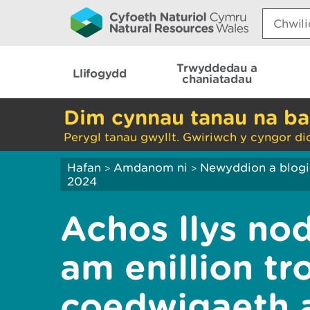
Search:
Trwyddedau a
Llifogydd
chaniatadau
Dim cynnau tanau na ba
Perygl tanau gwyllt. Gwiriwch y cyngor di
Hafan
Amdanom ni
Newyddion a blog
>
>
2024
Achos llys nod
am enillion t
coedwigaeth a