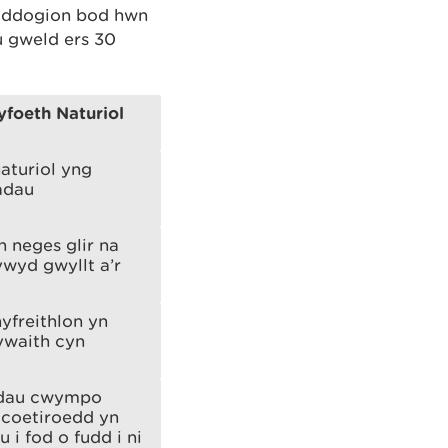
swyddogion bod hwn
u gweld ers 30
foeth Naturiol
aturiol yng
adau
 neges glir na
wyd gwyllt a’r
yfreithlon yn
ywaith cyn
dedau cwympo
 coetiroedd yn
 i fod o fudd i ni