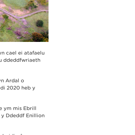
yn cael ei atafaelu
u ddeddfwriaeth
yn Ardal o
edi 2020 heb y
 ym mis Ebrill
y Ddeddf Enillion