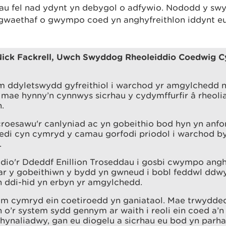
addau fel nad ydynt yn debygol o adfywio. Nododd y 
 gwaethaf o gwympo coed yn anghyfreithlon iddynt e
ck Fackrell, Uwch Swyddog Rheoleiddio Coedwig Cy
 ddyletswydd gyfreithiol i warchod yr amgylchedd n
mae hynny’n cynnwys sicrhau y cydymffurfir â rheoli
.
oesawu'r canlyniad ac yn gobeithio bod hyn yn anfon
edi cyn cymryd y camau gorfodi priodol i warchod by
.
dio'r Ddeddf Enillion Troseddau i gosbi cwympo angh
r y gobeithiwn y bydd yn gwneud i bobl feddwl ddw
n ddi-hid yn erbyn yr amgylchedd.
dim cymryd ein coetiroedd yn ganiataol. Mae trwyd
 o’r system sydd gennym ar waith i reoli ein coed a’n
 chynaliadwy, gan eu diogelu a sicrhau eu bod yn parhau