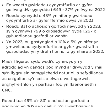
Fe wnaeth gwiriadau cydymffurfio ar gyfer
gollwng dŵr gynyddu i 649 - 37% yn fwy na 2022
Roedd cynnydd o 48% yn nifer y gwiriadau
cydymffurfio ar gyfer ffermio dwys yn 2023
Roedd 831 o achosion gorfodi newydd yn 2023,
sy'n cynnwys 799 o droseddwyr, gyda 1,267 o
gyhuddiadau gorfodi ar wahân
Yn 2023, bu gostyngiad o 10% a 5% yn nifer yr
ymweliadau cydymffurfio ar gyfer gwastraff a
gosodiadau yn y drefn honno, o gymharu â 2022.
Mae’r ffigurau sydd wedi'u cynnwys yn yr
adroddiad yn dangos bod mynd ar drywydd y rhai
sy'n llygru ein hamgylchedd naturiol, a sefydliadau
ac unigolion sy'n ceisio elwa o weithgarwch
anghyfreithlon yn parhau i fod yn flaenoriaeth i
CNC.
Roedd tua 46% o'r 831 o achosion gorfodi a
agorwyd yn 2023 yn deillio o'n gweithgarwch