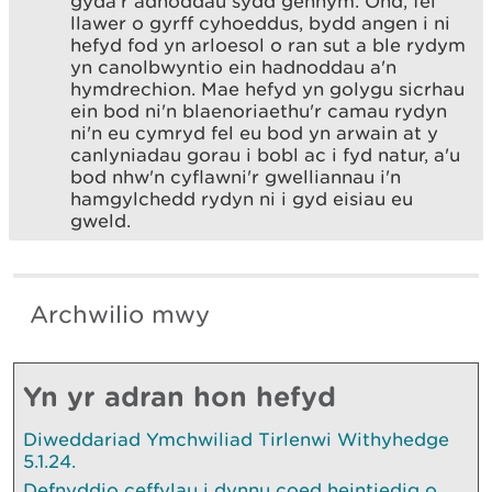
gyda'r adnoddau sydd gennym. Ond, fel
llawer o gyrff cyhoeddus, bydd angen i ni
hefyd fod yn arloesol o ran sut a ble rydym
yn canolbwyntio ein hadnoddau a'n
hymdrechion. Mae hefyd yn golygu sicrhau
ein bod ni'n blaenoriaethu'r camau rydyn
ni'n eu cymryd fel eu bod yn arwain at y
canlyniadau gorau i bobl ac i fyd natur, a'u
bod nhw'n cyflawni'r gwelliannau i'n
hamgylchedd rydyn ni i gyd eisiau eu
gweld.
Archwilio mwy
Yn yr adran hon hefyd
Diweddariad Ymchwiliad Tirlenwi Withyhedge
5.1.24.
Defnyddio ceffylau i dynnu coed heintiedig o