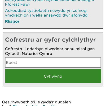
Fforest Fawr
Adroddiad tystiolaeth newydd yn cefnogi
ymdrechion i wella ansawdd dŵr afonydd
Rhagor
Cofrestru ar gyfer cylchlythyr
Cofrestru i dderbyn diweddariadau misol gan
Cyfoeth Naturiol Cymru
Oes rhywbeth o’i le gyda’r dudalen