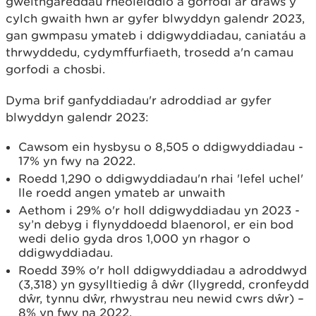
gweithgareddau rheoleiddio a gorfodi ar draws y
cylch gwaith hwn ar gyfer blwyddyn galendr 2023,
gan gwmpasu ymateb i ddigwyddiadau, caniatáu a
thrwyddedu, cydymffurfiaeth, trosedd a'n camau
gorfodi a chosbi.
Dyma brif ganfyddiadau'r adroddiad ar gyfer
blwyddyn galendr 2023:
Cawsom ein hysbysu o 8,505 o ddigwyddiadau -
17% yn fwy na 2022.
Roedd 1,290 o ddigwyddiadau'n rhai 'lefel uchel'
lle roedd angen ymateb ar unwaith
Aethom i 29% o'r holl ddigwyddiadau yn 2023 -
sy’n debyg i flynyddoedd blaenorol, er ein bod
wedi delio gyda dros 1,000 yn rhagor o
ddigwyddiadau.
Roedd 39% o'r holl ddigwyddiadau a adroddwyd
(3,318) yn gysylltiedig â dŵr (llygredd, cronfeydd
dŵr, tynnu dŵr, rhwystrau neu newid cwrs dŵr) –
8% yn fwy na 2022.