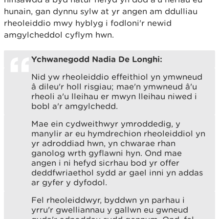
hunain, gan dynnu sylw at yr angen am ddulliau
rheoleiddio mwy hyblyg i fodloni'r newid
amgylcheddol cyflym hwn.
Ychwanegodd Nadia De Longhi:
Nid yw rheoleiddio effeithiol yn ymwneud
â dileu'r holl risgiau; mae'n ymwneud â'u
rheoli a'u lleihau er mwyn lleihau niwed i
bobl a'r amgylchedd.
Mae ein cydweithwyr ymroddedig, y
manylir ar eu hymdrechion rheoleiddiol yn
yr adroddiad hwn, yn chwarae rhan
ganolog wrth gyflawni hyn. Ond mae
angen i ni hefyd sicrhau bod yr offer
deddfwriaethol sydd ar gael inni yn addas
ar gyfer y dyfodol.
Fel rheoleiddwyr, byddwn yn parhau i
yrru'r gwelliannau y gallwn eu gwneud