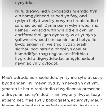
cynyddu.
Ni fu disgwyliad y cyhoedd i ni amddiffyn
ein hamgylchedd erioed yn fwy, ond
rydym hefyd wedi ymrwymo i reoleiddio i
safonau uchel. Dyma pam rydym wedi rhoi
lleihau llygredd wrth wraidd ein cynllun
corfforaethol, gan dynnu sylw at yr hyn y
gallwn ei wneud ein hunain, ond hefyd lle
bydd angen i ni weithio gydag eraill i
sicrhau bod natur a phobl yn cael eu
hamddiffyn rhag risgiau ac effeithiau
llygredd a digwyddiadau amgylcheddol
nawr, ac yn y dyfodol.
Mae'r adroddiad rheoleiddio yn tynnu sylw at sut y
bydd angen i ni, mewn byd sy'n newid yn gyflym,
ymateb i'r her o reoleiddio diwydiannau presennol
a diwydiannau sy'n dod i'r amlwg ar y llwybr tuag
at sero net. Mae twf y boblogaeth, ac argyfyngau’r
hinsawdd a byd natur hefyd yn dod â’u heriau eu