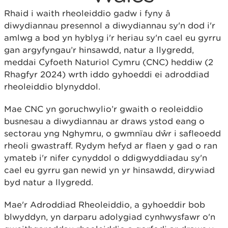
Rhaid i waith rheoleiddio gadw i fyny â
diwydiannau presennol a diwydiannau sy'n dod i'r
amlwg a bod yn hyblyg i'r heriau sy'n cael eu gyrru
gan argyfyngau’r hinsawdd, natur a llygredd,
meddai Cyfoeth Naturiol Cymru (CNC) heddiw (2
Rhagfyr 2024) wrth iddo gyhoeddi ei adroddiad
rheoleiddio blynyddol.
Mae CNC yn goruchwylio’r gwaith o reoleiddio
busnesau a diwydiannau ar draws ystod eang o
sectorau yng Nghymru, o gwmnïau dŵr i safleoedd
rheoli gwastraff. Rydym hefyd ar flaen y gad o ran
ymateb i'r nifer cynyddol o ddigwyddiadau sy'n
cael eu gyrru gan newid yn yr hinsawdd, dirywiad
byd natur a llygredd.
Mae'r Adroddiad Rheoleiddio, a gyhoeddir bob
blwyddyn, yn darparu adolygiad cynhwysfawr o'n