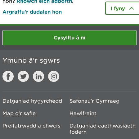
hon?
Rhowch eich adborth
.
I fyny
Argraffu’r dudalen hon
Cysylltu â ni
Ymuno â'r sgwrs
Datganiad hygyrchedd
Safonau'r Gymraeg
Map o'r safle
Hawlfraint
Preifatrwydd a chwcis
Datganiad caethwasiaeth
fodern