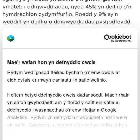
ymateb i ddigwyddiadau, gyda 45% yn deillio o'n
hymdrechion cydymffurfio. Roedd y 9% sy'n
weddill yn deillio o ddigwyddiadau pysgodfeydd.
Yn ystod 2023 daethom â 442 o achosion gorfodi i
ben, gyda 389 arall yn parhau. Arweiniodd ein
gwaith gorfodi hefyd at 85 o erlyniadau
llwyddiannus, yn cynnwys 126 o gyhuddiadau, ac at
Mae'r wefan hon yn defnyddio cwcis
ddirwyon o gyfanswm o £648,320.
Rydym wedi gosod ffeiliau bychain o’r enw cwcis ar
Roedd digwyddiadau sy'n gysylltiedig â dŵr ar frig
eich dyfais er mwyn caniatáu i’n safle weithio.
y tabl o ddigwyddiadau a adroddwyd dros y
cyfnod adrodd hwn (3,318), ac yna 3,051 o
Hoffem hefyd ddefnyddio cwcis dadansoddi. Mae’r rhain
adroddiadau o ddigwyddiadau cysylltiedig â
yn anfon gwybodaeth am y ffordd y caiff ein safle ei
gwastraff - cynnydd o'r 2,454 a adroddwyd yn
ddefnyddio i wasanaethau o’r enw Hotjar a Google
2022.
Analytics. Rydym yn defnyddio’r wybodaeth hon i wella
ein safle. Gadewch i ni wybod eich bod yn fodlon â hyn.
Rydym yn ymdrechu'n gyson i wella sut rydym yn
Byddwn yn defnyddio cwci i gadw eich dewis.
gweithio gyda busnesau a sectorau i reoli a lleihau