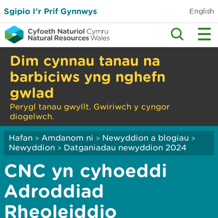
Sgipio I’r Prif Gynnwys
English
Dim cynnau tanau na
barbiciws yng nghefn
gwlad
Perygl tanau gwyllt. Gwiriwch y cyngor
diogelwch.
Hafan
Amdanom ni
Newyddion a blogiau
>
>
>
Newyddion
Datganiadau newyddion 2024
>
CNC yn cyhoeddi
Adroddiad
Rheoleiddio