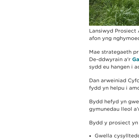
Lansiwyd Prosiect 
afon yng nghymoed
Mae strategaeth pr
De-ddwyrain a'r
Ga
sydd eu hangen i ad
Dan arweiniad Cyfo
fydd yn helpu i am
Bydd hefyd yn gwel
gymunedau lleol a
Bydd y prosiect yn
Gwella cysylltedd