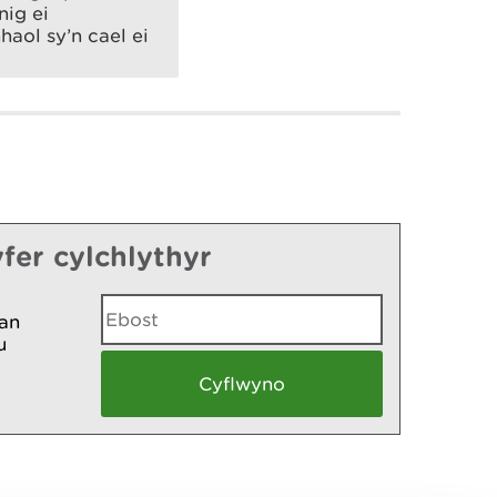
nig ei
aol sy’n cael ei
fer cylchlythyr
an
u