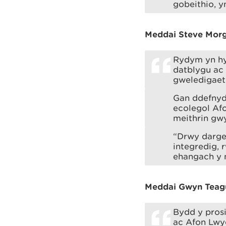
gobeithio, y
Meddai Steve Morg
Rydym yn hyn
datblygu ac 
gweledigaeth
Gan ddefnydd
ecolegol Af
meithrin gwy
“Drwy darge
integredig, 
ehangach y m
Meddai Gwyn Teagu
Bydd y pros
ac Afon Lwyd