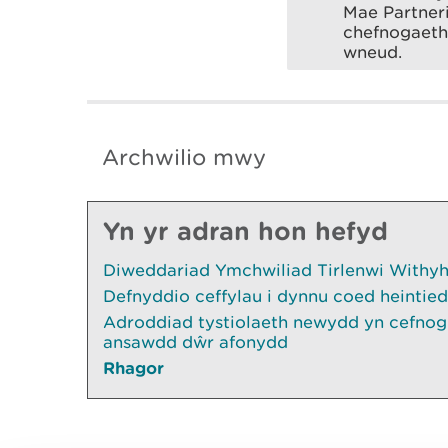
Mae Partner
chefnogaeth 
wneud.
Archwilio mwy
Yn yr adran hon hefyd
Diweddariad Ymchwiliad Tirlenwi Withyhe
Defnyddio ceffylau i dynnu coed heintied
Adroddiad tystiolaeth newydd yn cefnogi
ansawdd dŵr afonydd
Rhagor