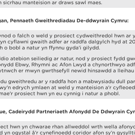
n sicrhau manteision ar draws sawl maes.
an, Pennaeth Gweithrediadau De-ddwyrain Cymru:
od o falch o weld y prosiect cydweithredol hwn ar y
yn cyflawni gwaith adfer ar raddfa dalgylch hyd at 20
 o bobl a natur yn ffynnu gyda'i gilydd.
io atebion seiliedig ar natur, nod y prosiect fydd gw
onydd Ebwy, Rhymni ac Afon Lwyd a chynorthwyo adfe
tnwch er mwyn gwrthsefyll newid hinsawdd a lleihau 
du gweithredu ar y raddfa hon a mabwysiadu dull par
rwy'n edrych ymlaen at weld y manteision a'r cyfleoe
ae'r prosiect hwn yn eu cynnig i natur a phobl.
e, Cadeirydd Partneriaeth Afonydd De Ddwyrain Cy
iect hwn yn chwarae rhan allweddol wrth wella afon
 yn ogystal â’r cynefinoedd coridor afon sy’n gysyllt