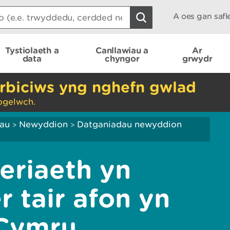
A oes gan saf
Tystiolaeth a
Canllawiau a
Ar
data
chyngor
grwydr
rbiciws yng nghefn gwlad
ogelwch.
iau
Newyddion
Datganiadau newyddion
>
>
eriaeth yn
r tair afon yn
Cymru