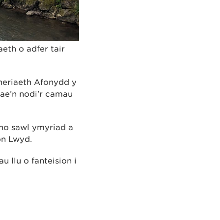
eth o adfer tair
neriaeth Afonydd y
mae’n nodi'r camau
no sawl ymyriad a
on Lwyd.
 llu o fanteision i