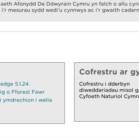
iaeth Afonydd De Ddwyrain Cymru yn falch o allu cyn
i’r mesurau sydd wedi’u cynnwys ac i’r gwaith cadarnh
Cofrestru ar gy
dge 5.1.24.
Cofrestru i dderbyn
diweddariadau misol g
ig o Fforest Fawr
Cyfoeth Naturiol Cymr
 ymdrechion i wella