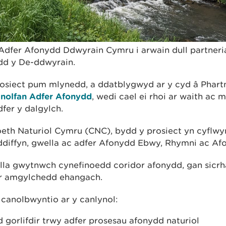
Adfer Afonydd Ddwyrain Cymru i arwain dull partneria
d y De-ddwyrain.
osiect pum mlynedd, a ddatblygwyd ar y cyd â Phart
nolfan Adfer Afonydd
, wedi cael ei rhoi ar waith ac 
fer y dalgylch.
eth Naturiol Cymru (CNC), bydd y prosiect yn cyflwy
ddiffyn, gwella ac adfer Afonydd Ebwy, Rhymni ac Af
la gwytnwch cynefinoedd coridor afonydd, gan sicrhau
'r amgylchedd ehangach.
 canolbwyntio ar y canlynol:
 gorlifdir trwy adfer prosesau afonydd naturiol