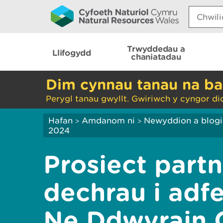
Search:
Trwyddedau a
Llifogydd
chaniatadau
Dim cynnau tanau na ba
Perygl tanau gwyllt. Gwiriwch y cyngor di
Hafan
Amdanom ni
Newyddion a blog
>
>
2024
Prosiect partn
dechrau i adfe
Ne Ddwyrain 