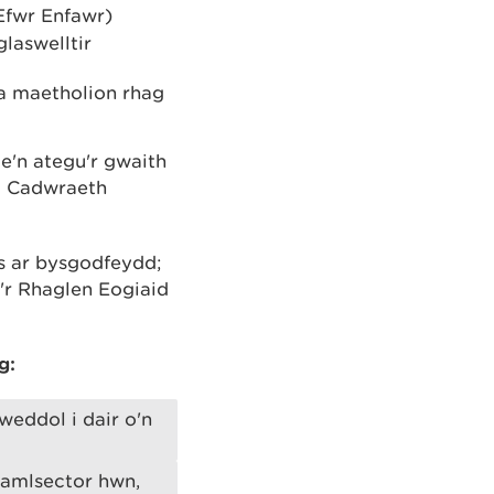
Efwr Enfawr)
laswelltir
 a maetholion rhag
e'n ategu'r gwaith
al Cadwraeth
s ar bysgodfeydd;
'r Rhaglen Eogiaid
g:
eddol i dair o'n
 amlsector hwn,