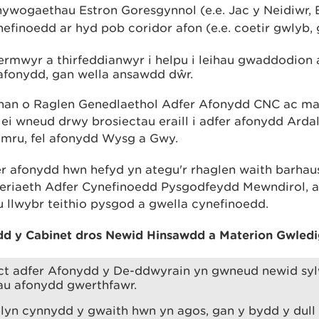
Rhywogaethau Estron Goresgynnol (e.e. Jac y Neidiwr, 
efinoedd ar hyd pob coridor afon (e.e. coetir gwlyb, g
ermwyr a thirfeddianwyr i helpu i leihau gwaddodion
afonydd, gan wella ansawdd dŵr.
rhan o Raglen Genedlaethol Adfer Afonydd CNC ac ma
 ei wneud drwy brosiectau eraill i adfer afonydd Ard
mru, fel afonydd Wysg a Gwy.
r afonydd hwn hefyd yn ategu'r rhaglen waith barhau
neriaeth Adfer Cynefinoedd Pysgodfeydd Mewndirol, a
u llwybr teithio pysgod a gwella cynefinoedd.
dd y Cabinet dros Newid Hinsawdd a Materion Gwledi
ct adfer Afonydd y De-ddwyrain yn gwneud newid sylw
u afonydd gwerthfawr.
lyn cynnydd y gwaith hwn yn agos, gan y bydd y dull