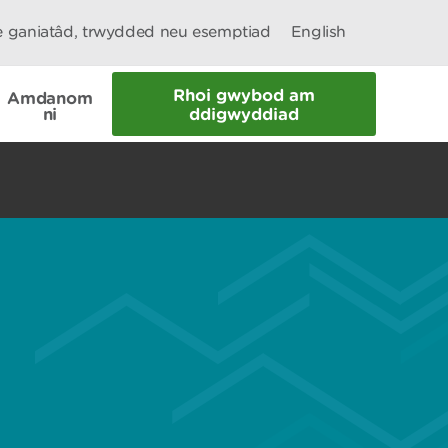
le ganiatâd, trwydded neu esemptiad
English
Rhoi gwybod am
Amdanom
ni
ddigwyddiad