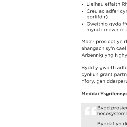
Lleihau effaith 
Creu ac adfer cyn
gorlifdir)
Gweithio gyda ff
mynd i mewn i’r 
Mae'r prosiect yn 
ehangach sy'n cael
Arbennig yng Nghy
Bydd y gwaith adfe
cynllun grant part
Yfory, gan ddarpar
Meddai Ysgrifenny
Bydd prosie
hecosystema
Byddaf yn di