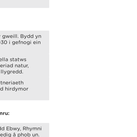
 gweill. Bydd yn
30 i gefnogi ein
ella statws
riad natur,
llygredd.
tneriaeth
dd hirdymor
mru:
ydd Ebwy, Rhymni
iedig â phob un.