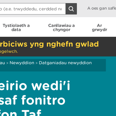
A oes gan saf
Tystiolaeth a
Canllawiau a
Ar
data
chyngor
grwydr
rbiciws yng nghefn gwlad
ogelwch.
iau
Newyddion
Datganiadau newyddion
>
>
irio wedi'i
af fonitro
fon Taf