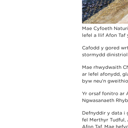
Mae Cyfoeth Naturi
lefel a llif Afon Ta
Cafodd y gored wrth
stormydd dinistrio
Mae rhwydwaith CN
ar lefel afonydd, gl
byw neu'n gweithio
Yr orsaf fonitro ar
Ngwasanaeth Rhybu
Defnyddir y data 
fel Merthyr Tudful
Afon Taf. Mae hefy