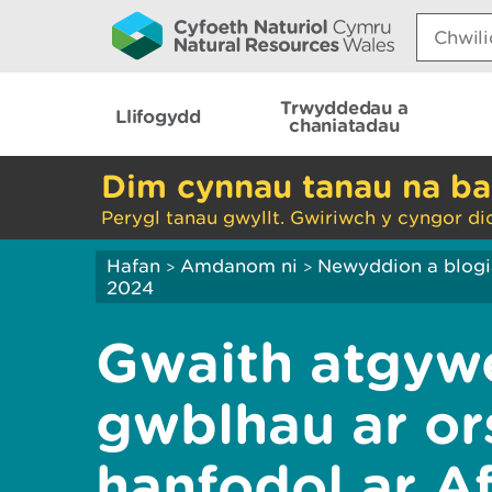
Search:
Trwyddedau a
Llifogydd
chaniatadau
Dim cynnau tanau na ba
Perygl tanau gwyllt. Gwiriwch y cyngor di
Hafan
Amdanom ni
Newyddion a blog
>
>
2024
Gwaith atgywe
gwblhau ar ors
hanfodol ar A