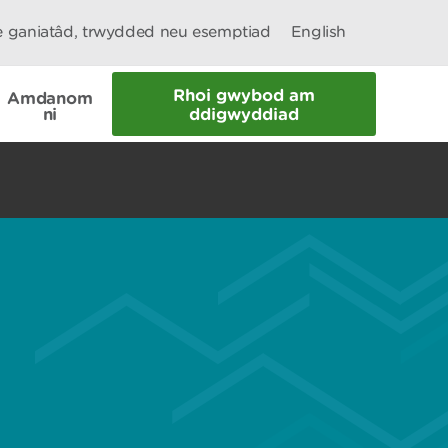
le ganiatâd, trwydded neu esemptiad
English
Rhoi gwybod am
Amdanom
ni
ddigwyddiad