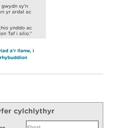
y gwydn sy'n
n yr ardal ac
thio ynddo ac
 Taf i silio.”
iad a’r llanw, i
n rhybuddion
fer cylchlythyr
an