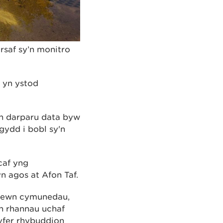
saf sy’n monitro
l yn ystod
n darparu data byw
ogydd i bobl sy'n
caf yng
 agos at Afon Taf.
 mewn cymunedau,
h rhannau uchaf
gyfer rhybuddion