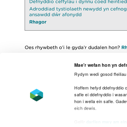
Defnyddio ceffylau i dynnu coed heintied
Adroddiad tystiolaeth newydd yn cefnogi
ansawdd dŵr afonydd
Rhagor
Oes rhywbeth o’i le gyda’r dudalen hon?
Rh
Mae'r wefan hon yn def
Rydym wedi gosod ffeiliau 
Cysylltu â ni
Hoffem hefyd ddefnyddio c
safle ei ddefnyddio i was
hon i wella ein safle. Gad
eich dewis.
Datganiad hygyrchedd
Safonau'r Gymr
Gellir
darllen mwy am ein
Datganiad caethwasiaeth fodern