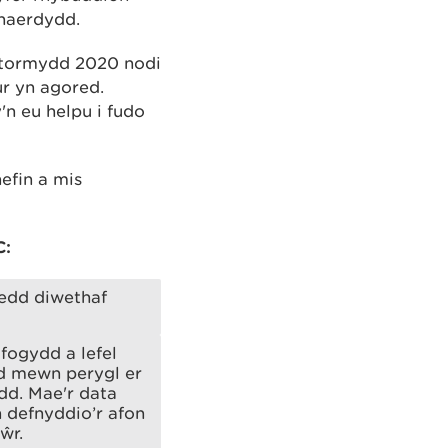
Chaerdydd.
 stormydd 2020 nodi
ur yn agored.
'n eu helpu i fudo
efin a mis
C:
oedd diwethaf
fogydd a lefel
d mewn perygl er
dd. Mae'r data
n defnyddio’r afon
ŵr.