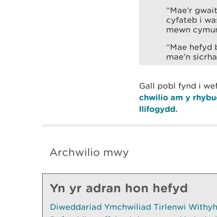
“Mae’r gwai
cyfateb i wa
mewn cymune
“Mae hefyd 
mae’n sicrha
Gall pobl fynd i w
chwilio am y rhybu
llifogydd.
Archwilio mwy
Yn yr adran hon hefyd
Diweddariad Ymchwiliad Tirlenwi Withyhe