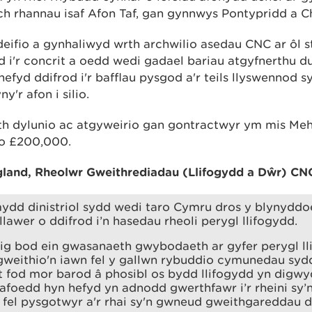
lch rhannau isaf Afon Taf, gan gynnwys Pontypridd a 
eifio a gynhaliwyd wrth archwilio asedau CNC ar ôl
d i'r concrit a oedd wedi gadael bariau atgyfnerthu d
fyd ddifrod i'r bafflau pysgod a'r teils llyswennod sy
y'r afon i silio.
h dylunio ac atgyweirio gan gontractwyr ym mis Meh
 o £200,000.
and, Rheolwr Gweithrediadau (Llifogydd a Dŵr) CN
mydd dinistriol sydd wedi taro Cymru dros y blynydd
llawer o ddifrod i’n hasedau rheoli perygl llifogydd.
g bod ein gwasanaeth gwybodaeth ar gyfer perygl lli
gweithio'n iawn fel y gallwn rybuddio cymunedau syd
 fod mor barod â phosibl os bydd llifogydd yn digwy
afoedd hyn hefyd yn adnodd gwerthfawr i’r rheini sy’
fel pysgotwyr a'r rhai sy'n gwneud gweithgareddau d