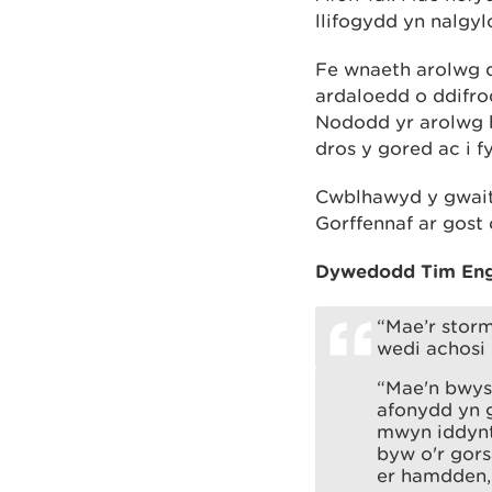
llifogydd yn nalgy
Fe wnaeth arolwg d
ardaloedd o ddifro
Nododd yr arolwg he
dros y gored ac i fyn
Cwblhawyd y gwait
Gorffennaf ar gost
Dywedodd Tim Engl
“Mae’r stor
wedi achosi 
“Mae'n bwysi
afonydd yn 
mwyn iddynt
byw o'r gors
er hamdden, 