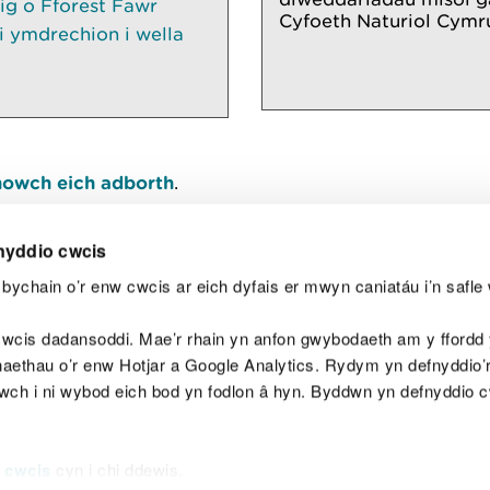
ig o Fforest Fawr
Cyfoeth Naturiol Cymr
 ymdrechion i wella
owch eich adborth
.
nyddio cwcis
bychain o’r enw cwcis ar eich dyfais er mwyn caniatáu i’n safle 
Y
wcis dadansoddi. Mae’r rhain yn anfon gwybodaeth am y ffordd y
anaethau o’r enw Hotjar a Google Analytics. Rydym yn defnyddio
ewch i ni wybod eich bod yn fodlon â hyn. Byddwn yn defnyddio 
aeg
Map o'r safle
Hawlfraint
Preifatrwydd a 
 cwcis
cyn i chi ddewis.