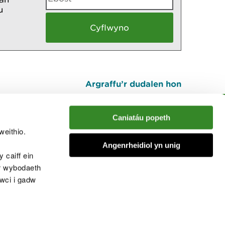
u
Argraffu’r dudalen hon
I fyny
Caniatáu popeth
weithio.
muno â'r sgwrs
Angenrheidiol yn unig
 caiff ein
’r wybodaeth
cwci i gadw
chwcis