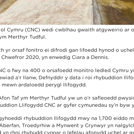
ol Cymru (CNC) wedi cwblhau gwaith atgyweirio ar or
f ym Merthyr Tudful.
 yr orsaf fonitro ei difrodi gan lifoedd hynod o uche
l Chwefror 2020, yn enwedig Ciara a Dennis.
C o fwy na 400 o orsafoedd monitro ledled Cymru y
awiad a’r llanw, Defnyddir y data i roi rhybuddion llif
 mewn ardaloedd perygl llifogydd.
 Afon Taf ym Merthyr Tudful yw un o’r safleoedd pwysi
ddion Llifogydd CNC ar gyfer cymunedau sy’n byw yn
i gyhoeddi rhybuddion llifogydd mwy na 1,700 eiddo
, Aberfan, Troedyrhiw a Mynwent y Crynwyr yn nalgylc
d yn rhoi rhybudd cynnar o lefelau afonydd uchel ar 