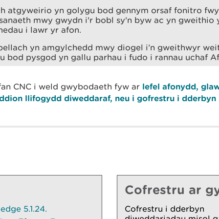
th atgyweirio yn golygu bod gennym orsaf fonitro fw
sanaeth mwy gwydn i'r bobl sy'n byw ac yn gweithio y
dau i lawr yr afon.
bellach yn amgylchedd mwy diogel i’n gweithwyr wei
u bod pysgod yn gallu parhau i fudo i rannau uchaf Afon
efan CNC i weld gwybodaeth fyw ar
lefel afonydd, glaw
ddion llifogydd diweddaraf, neu i gofrestru i dderby
Cofrestru ar gy
dge 5.1.24.
Cofrestru i dderbyn
diweddariadau misol g