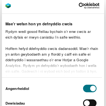
Meddai Rob Flitter, Arweinydd Tîm Cyflawni
Prosiectau a Rhaglenni Gogledd Orllewin Cymru
CNC:
Mae'r wefan hon yn defnyddio cwcis
“Mae’r ardal o amgylch Llyn Llywelyn yn
Rydym wedi gosod ffeiliau bychain o’r enw cwcis ar
darparu ystod eang o weithgareddau
eich dyfais er mwyn caniatáu i’n safle weithio.
hamdden gan gynnwys cerdded a beicio
ac mae’n rhoi mwynhad i drigolion lleol ac
ymwelwyr.
Hoffem hefyd ddefnyddio cwcis dadansoddi. Mae’r rhain
yn anfon gwybodaeth am y ffordd y caiff ein safle ei
“Mae’r gwaith hwn wedi sicrhau diogelwch
ddefnyddio i wasanaethau o’r enw Hotjar a Google
y safle wrth symud ymlaen, gan ei
Analytics. Rydym yn defnyddio’r wybodaeth hon i wella
warchod fel ffynhonnell ddŵr a lleihau’r
perygl o lifogydd.”
ein safle. Gadewch i ni wybod eich bod yn fodlon â hyn.
Byddwn yn defnyddio cwci i gadw eich dewis.
Dewis
Credir mai William Hughes Civil Engineering oedd
Gellir
darllen mwy am ein cwcis
cyn i chi ddewis.
Angenrheidiol
Caniatâd
yn gyfrifol am y gwaith a wnaed ar y safle a’i fod yn
dyddio'n ôl i'r ddeunawfed ganrif.
Dewisiadau