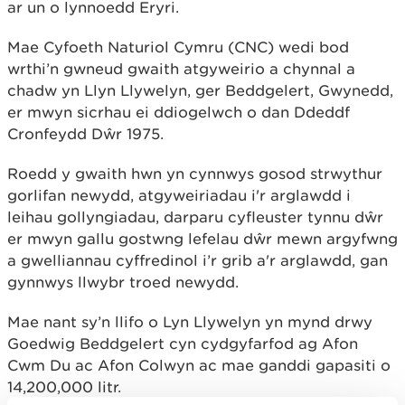
ar un o lynnoedd Eryri.
Mae Cyfoeth Naturiol Cymru (CNC) wedi bod
wrthi’n gwneud gwaith atgyweirio a chynnal a
chadw yn Llyn Llywelyn, ger Beddgelert, Gwynedd,
er mwyn sicrhau ei ddiogelwch o dan Ddeddf
Cronfeydd Dŵr 1975.
Roedd y gwaith hwn yn cynnwys gosod strwythur
gorlifan newydd, atgyweiriadau i'r arglawdd i
leihau gollyngiadau, darparu cyfleuster tynnu dŵr
er mwyn gallu gostwng lefelau dŵr mewn argyfwng
a gwelliannau cyffredinol i’r grib a'r arglawdd, gan
gynnwys llwybr troed newydd.
Mae nant sy’n llifo o Lyn Llywelyn yn mynd drwy
Goedwig Beddgelert cyn cydgyfarfod ag Afon
Cwm Du ac Afon Colwyn ac mae ganddi gapasiti o
14,200,000 litr.