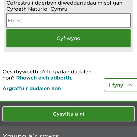
Cofrestru i dderbyn diweddariadau misol gan
Cyfoeth Naturiol Cymru
Oes rhywbeth o’i le gyda’r dudalen
hon?
Rhowch eich adborth
.
I fyny
Argraffu’r dudalen hon
Cysylltu â ni
Ymuno â'r sgwrs