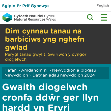
Sgipio I’r Prif Gynnwys
English
Dim cynnau tanau na
barbiciws yng nghefn
gwlad
Perygl tanau gwyllt. Gwiriwch y cyngor
diogelwch.
Hafan
Amdanom ni
Newyddion a blogiau
>
>
>
Newyddion
Datganiadau newyddion 2024
>
Gwaith diogelwch
cronfa ddŵr ger llyn
hardd yn Eryri