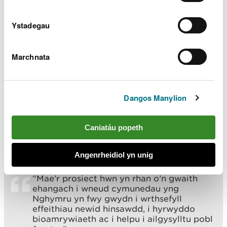
Mae Llwybr Coedwig Beddgelert yn rhedeg ar
draws argae’r gronfa ddŵr ac mae’r ardal yn denu
Ystadegau
miloedd o ymwelwyr bob blwyddyn.
Mae gwelliannau amgylcheddol a gwaith i wella’r
Marchnata
llwybr troed hefyd wedi'u gwneud gan gynnwys
ramp mynediad newydd i gerddwyr i'r ardal bicnic
a bwrdd picnic newydd ar gyfer cadeiriau olwyn.
Dangos Manylion
Mae ysgol bysgod a llysywod hefyd wedi'i
hadeiladu i helpu i symud llysywod a physgod dros
Caniatáu popeth
orlifan y gronfa ddŵr sydd wedi cael ei gwella.
Meddai Rob:
Angenrheidiol yn unig
“Mae’r prosiect hwn yn rhan o’n gwaith
ehangach i wneud cymunedau yng
Nghymru yn fwy gwydn i wrthsefyll
effeithiau newid hinsawdd, i hyrwyddo
bioamrywiaeth ac i helpu i ailgysylltu pobl