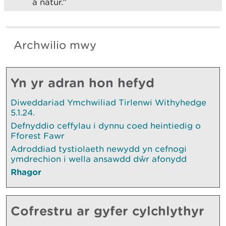
â natur.”
Archwilio mwy
Yn yr adran hon hefyd
Diweddariad Ymchwiliad Tirlenwi Withyhedge
5.1.24.
Defnyddio ceffylau i dynnu coed heintiedig o
Fforest Fawr
Adroddiad tystiolaeth newydd yn cefnogi
ymdrechion i wella ansawdd dŵr afonydd
Rhagor
Cofrestru ar gyfer cylchlythyr