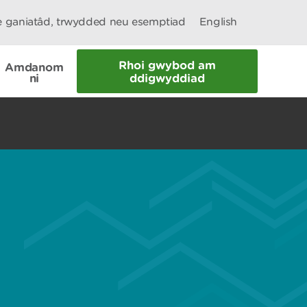
le ganiatâd, trwydded neu esemptiad
English
Rhoi gwybod am
Amdanom
ni
ddigwyddiad