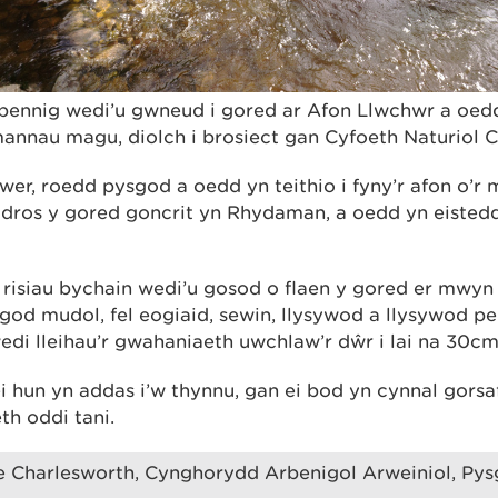
bennig wedi’u gwneud i gored ar Afon Llwchwr a oed
annau magu, diolch i brosiect gan Cyfoeth Naturiol 
r, roedd pysgod a oedd yn teithio i fyny’r afon o’r m
 dros y gored goncrit yn Rhydaman, a oedd yn eiste
 risiau bychain wedi’u gosod o flaen y gored er mwyn 
od mudol, fel eogiaid, sewin, llysywod a llysywod pen
edi lleihau’r gwahaniaeth uwchlaw’r dŵr i lai na 30cm
 hun yn addas i’w thynnu, gan ei bod yn cynnal gorsaf 
th oddi tani.
 Charlesworth, Cynghorydd Arbenigol Arweiniol, Py