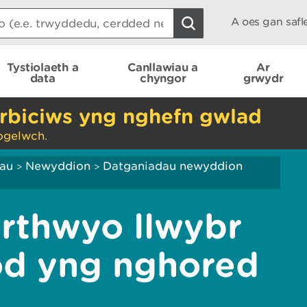
A oes gan saf
Tystiolaeth a
Canllawiau a
Ar
data
chyngor
grwydr
rbiciws yng nghefn gwlad
ogelwch.
iau
Newyddion
Datganiadau newyddion
>
>
orthwyo llwybr
od yng nghored