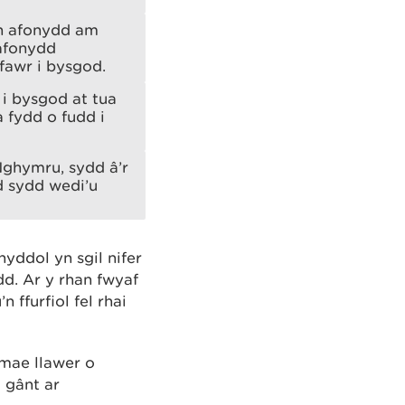
wn afonydd am
afonydd
fawr i bysgod.
i bysgod at tua
 fydd o fudd i
Nghymru, sydd â’r
d sydd wedi’u
ddol yn sgil nifer
d. Ar y rhan fwyaf
ffurfiol fel rhai
 mae llawer o
 gânt ar