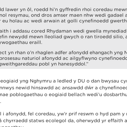
d lawer yn ôl, roedd hi’n gyffredin rhoi coredau me
anol resymau, ond dros amser maen nhw wedi gadael 
 eu holau ac wedi arwain at golli cynefinoedd gwerth
aith i addasu cored Rhydaman wedi gwella mynediad 
in newydd mewn lleoliad gwych o ran tiroedd silio, a
ywogaethau eraill.
ect yn rhan o’n rhaglen adfer afonydd ehangach yng 
prosesau naturiol afonydd ac ailgyflwyno cynefinoed
l gweithgareddau pobl yn hanesyddol.”
ogiaid yng Nghymru a ledled y DU o dan bwysau cyny
ynnwys newid hinsawdd ac ansawdd dŵr a chynefinoed
ae poblogaethau o eogiaid bellach wedi’u dosbarthu’n 
.
l i afonydd, fel coredau, yw’r prif reswm o hyd pam y
 chyrraedd statws ecolegol da, oherwydd yr effaith a