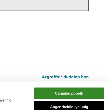
Argraffu’r dudalen hon
I fyny
Caniatáu popeth
weithio.
muno â'r sgwrs
Angenrheidiol yn unig