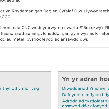
wogaethau.
ect yn Rhydaman gan Raglen Cyfalaf Dŵr Llywodraet
0,000.
ol hon mae CNC wedi ymrwymo i wario £15m drwy’r Rh
 o flaenoriaethau amgylcheddol gan gynnwys adfer afon
oddiau metel, pysgodfeydd ac ansawdd dŵr.
Yn yr adran ho
rithyllod y môr yng
Diweddariad Ymchwilia
Defnyddio ceffylau i d
Adroddiad tystiolaeth
ansawdd dŵr afonydd