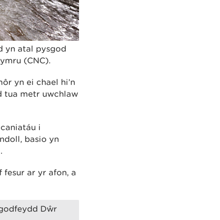
d yn atal pysgod
Cymru (CNC).
ôr yn ei chael hi’n
dd tua metr uwchlaw
caniatáu i
doll, basio yn
.
fesur ar yr afon, a
sgodfeydd Dŵr