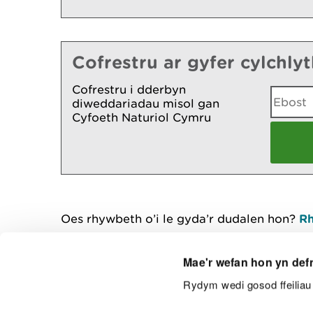
Cofrestru ar gyfer cylchly
Cofrestru i dderbyn
diweddariadau misol gan
Cyfoeth Naturiol Cymru
Oes rhywbeth o’i le gyda’r dudalen hon?
Rh
Mae'r wefan hon yn def
Rydym wedi gosod ffeiliau 
Cysylltu â ni