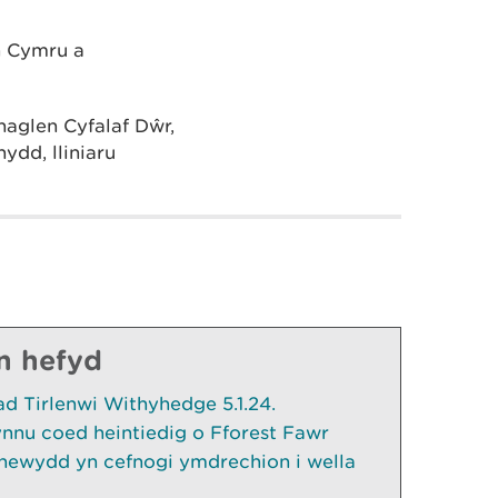
h Cymru a
aglen Cyfalaf Dŵr,
ydd, lliniaru
n hefyd
d Tirlenwi Withyhedge 5.1.24.
ynnu coed heintiedig o Fforest Fawr
 newydd yn cefnogi ymdrechion i wella