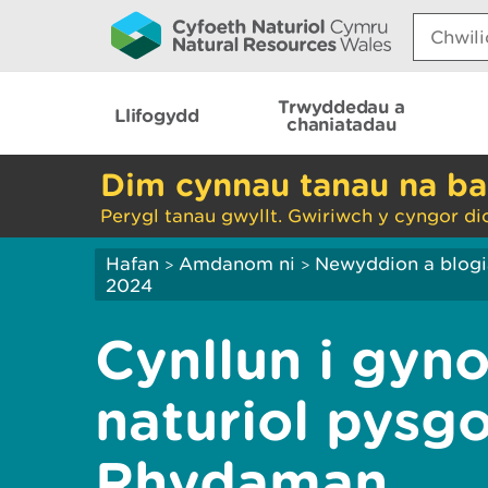
Search:
Trwyddedau a
Llifogydd
chaniatadau
Dim cynnau tanau na ba
Perygl tanau gwyllt. Gwiriwch y cyngor di
Hafan
Amdanom ni
Newyddion a blog
>
>
2024
Cynllun i gyn
naturiol pysg
Rhydaman