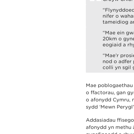
“Flynyddoed
nifer o wah
tameidiog ar
“Mae ein gw
20km o gynef
eogiaid a rh
“Mae’r prosi
nod o adfer 
colli yn sgi
Mae poblogaethau e
o ffactorau, gan g
o afonydd Cymru, m
sydd ‘Mewn Perygl’
Addasiadau ffisego
afonydd yn methu â