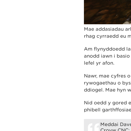
Mae addasiadau ar
rhag cyrraedd eu m
Am flynyddoedd lawe
anodd iawn i basio
lefel yr afon.
Nawr, mae cyfres o
rywogaethau o bysg
ddiogel. Mae hyn w
Nid oedd y gored ei
phibell garthffosiae
Meddai Dave
Croyw CNC: