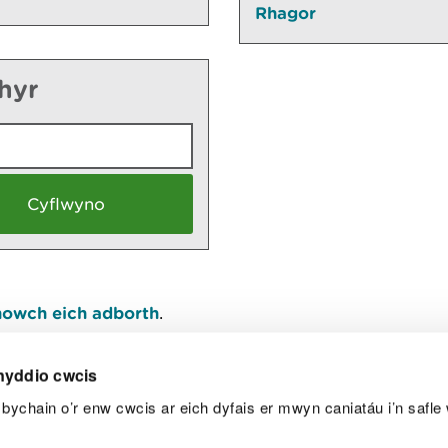
Rhagor
thyr
owch eich adborth
.
nyddio cwcis
bychain o’r enw cwcis ar eich dyfais er mwyn caniatáu i’n safle 
Y