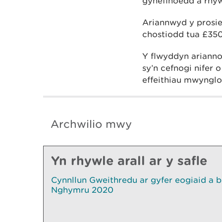
gynefinoedd a rhy
Ariannwyd y prosi
chostiodd tua £35
Y flwyddyn ariann
sy’n cefnogi nifer
effeithiau mwyngl
Archwilio mwy
Yn rhywle arall ar y safle
Cynnllun Gweithredu ar gyfer eogiaid a b
Nghymru 2020