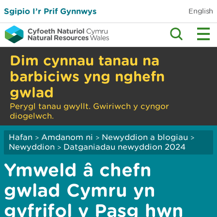
Sgipio I’r Prif Gynnwys
English
Dim cynnau tanau na
barbiciws yng nghefn
gwlad
Perygl tanau gwyllt. Gwiriwch y cyngor
diogelwch.
Hafan
Amdanom ni
Newyddion a blogiau
>
>
>
Newyddion
Datganiadau newyddion 2024
>
Ymweld â chefn
gwlad Cymru yn
gyfrifol y Pasg hwn