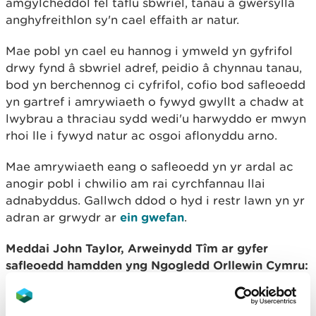
amgylcheddol fel taflu sbwriel, tanau a gwersylla
anghyfreithlon sy'n cael effaith ar natur.
Mae pobl yn cael eu hannog i ymweld yn gyfrifol
drwy fynd â sbwriel adref, peidio â chynnau tanau,
bod yn berchennog ci cyfrifol, cofio bod safleoedd
yn gartref i amrywiaeth o fywyd gwyllt a chadw at
lwybrau a thraciau sydd wedi'u harwyddo er mwyn
rhoi lle i fywyd natur ac osgoi aflonyddu arno.
Mae amrywiaeth eang o safleoedd yn yr ardal ac
anogir pobl i chwilio am rai cyrchfannau llai
adnabyddus. Gallwch ddod o hyd i restr lawn yn yr
adran ar grwydr ar
ein gwefan
.
Meddai John Taylor, Arweinydd Tîm ar gyfer
safleoedd hamdden yng Ngogledd Orllewin Cymru:
“Mae gennym gyfuniad o safleoedd