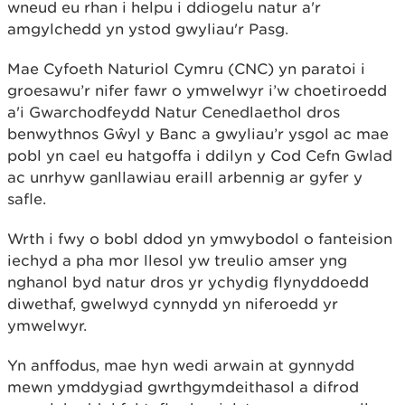
wneud eu rhan i helpu i ddiogelu natur a'r
amgylchedd yn ystod gwyliau'r Pasg.
Mae Cyfoeth Naturiol Cymru (CNC) yn paratoi i
groesawu’r nifer fawr o ymwelwyr i’w choetiroedd
a'i Gwarchodfeydd Natur Cenedlaethol dros
benwythnos Gŵyl y Banc a gwyliau’r ysgol ac mae
pobl yn cael eu hatgoffa i ddilyn y Cod Cefn Gwlad
ac unrhyw ganllawiau eraill arbennig ar gyfer y
safle.
Wrth i fwy o bobl ddod yn ymwybodol o fanteision
iechyd a pha mor llesol yw treulio amser yng
nghanol byd natur dros yr ychydig flynyddoedd
diwethaf, gwelwyd cynnydd yn niferoedd yr
ymwelwyr.
Yn anffodus, mae hyn wedi arwain at gynnydd
mewn ymddygiad gwrthgymdeithasol a difrod