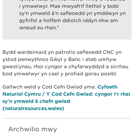
i ymwelwyr. Mae mwyafrif llethol y bobl
sy’n ymweld â'n safleoedd yn ymddwyn yn
gyfrifol a hoffem ddiolch iddyn nhw am
wneud eu rhan."
Bydd wardeiniaid yn patrolio safleoedd CNC yn
ystod penwythnos Gŵyl y Banc i ateb unrhyw
gwestiynau, rhoi cyngor a chyfarwyddyd a sicrhau
bod ymwelwyr yn cael y profiad gorau posibl.
Gallwch weld y Cod Cefn Gwlad yma:
Cyfoeth
Naturiol Cymru / Y Cod Cefn Gwlad: cyngor i’r rhai
sy’n ymweld â chefn gwlad
(naturalresources.wales)
Archwilio mwy