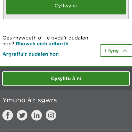
Oes rhywbeth o’i le gyda’r dudalen
hon?
Rhowch eich adborth
.
I fyny
Argraffu’r dudalen hon
Cysylltu â ni
Ymuno â'r sgwrs