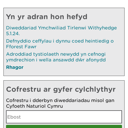
Yn yr adran hon hefyd
Diweddariad Ymchwiliad Tirlenwi Withyhedge
5.1.24.
Defnyddio ceffylau i dynnu coed heintiedig o
Fforest Fawr
Adroddiad tystiolaeth newydd yn cefnogi
ymdrechion i wella ansawdd dŵr afonydd
Rhagor
Cofrestru ar gyfer cylchlythyr
Cofrestru i dderbyn diweddariadau misol gan
Cyfoeth Naturiol Cymru