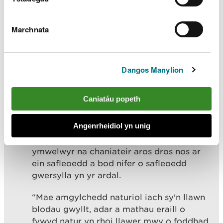
ag un o'n lleoliadau mwy tawel — mae
cymaint ohonynt i’w cael ar draws yr holl
Marchnata
ardal.
"Mae'n bwysig hefyd mynd â sbwriel adref,
Dangos Manylion
cadw cŵn dan reolaeth er mwyn
gwarchod adar sy'n nythu a bywyd gwyllt
arall a pheidio â chynnau tanau, sy'n gallu
Caniatáu popeth
mynd allan o reolaeth yn gyflym ac achosi
difrod sylweddol i'r amgylchedd.
Angenrheidiol yn unig
“Rydym hefyd yn awyddus i atgoffa
ymwelwyr na chaniateir aros dros nos ar
ein safleoedd a bod nifer o safleoedd
gwersylla yn yr ardal.
“Mae amgylchedd naturiol iach sy'n llawn
blodau gwyllt, adar a mathau eraill o
fywyd natur yn rhoi llawer mwy o foddhad