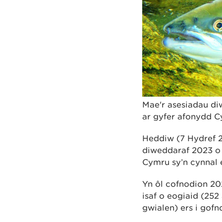
Mae'r asesiadau di
ar gyfer afonydd Cy
Heddiw (7 Hydref 
diweddaraf 2023 o 
Cymru sy’n cynnal 
Yn ôl cofnodion 20
isaf o eogiaid (252
gwialen) ers i gof