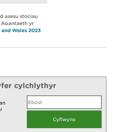
d asesu stociau
 Asiantaeth yr
d and Wales 2023
fer cylchlythyr
an
u