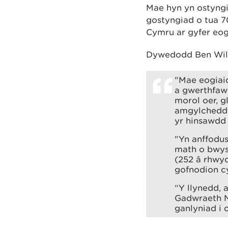
Mae hyn yn ostyngi
gostyngiad o tua 7
Cymru ar gyfer eog
Dywedodd Ben Wil
"Mae eogiaid
a gwerthfaw
morol oer, 
amgylcheddol
yr hinsawdd
"Yn anffodus
math o bwysa
(252 â rhwyd
gofnodion c
“Y llynedd,
Gadwraeth N
ganlyniad i