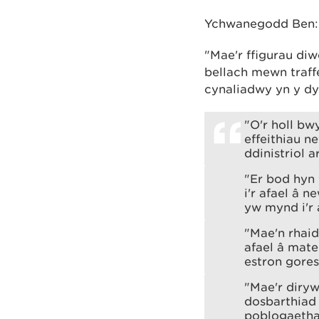
Ychwanegodd Ben
"Mae'r ffigurau di
bellach mewn traff
cynaliadwy yn y dy
"O'r holl b
effeithiau n
ddinistriol 
"Er bod hyn
i'r afael â 
yw mynd i'r a
"Mae'n rhaid
afael â mate
estron gore
"Mae'r diryw
dosbarthiad
poblogaetha