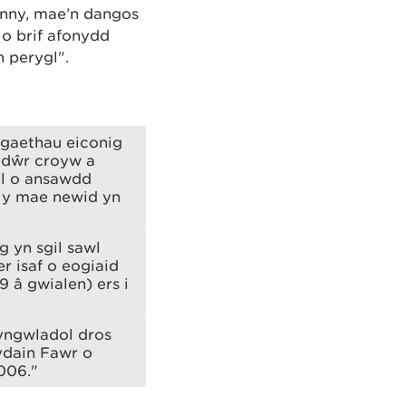
ynny, mae’n dangos
o brif afonydd
n perygl".
ogaethau eiconig
 dŵr croyw a
ol o ansawdd
h y mae newid yn
g yn sgil sawl
r isaf o eogiaid
9 â gwialen) ers i
yngwladol dros
ydain Fawr o
006."