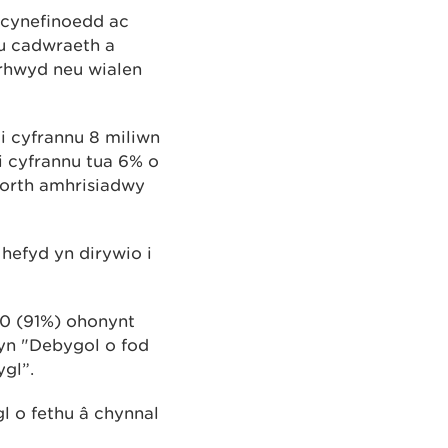
 cynefinoedd ac
u cadwraeth a
 rhwyd neu wialen
i cyfrannu 8 miliwn
 cyfrannu tua 6% o
orth amhrisiadwy
 hefyd yn dirywio i
30 (91%) ohonynt
 yn "Debygol o fod
ygl”.
l o fethu â chynnal