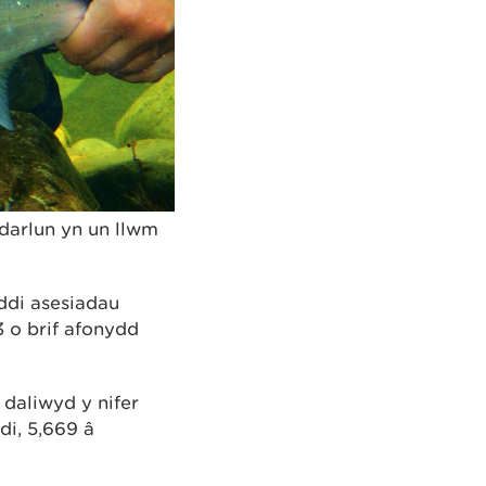
darlun yn un llwm
ddi asesiadau
 o brif afonydd
daliwyd y nifer
di, 5,669 â