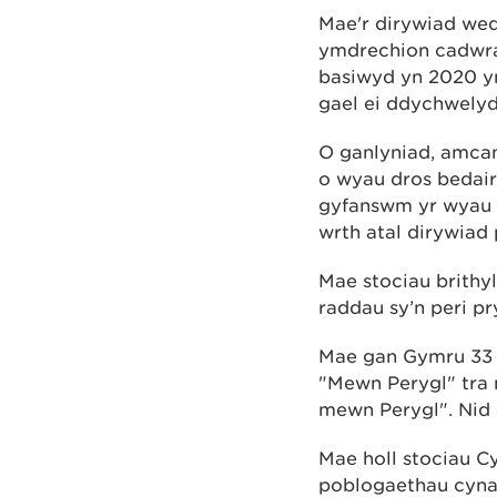
Mae'r dirywiad wed
ymdrechion cadwra
basiwyd yn 2020 yn
gael ei ddychwely
O ganlyniad, amcan
o wyau dros bedai
gyfanswm yr wyau 
wrth atal dirywia
Mae stociau brithyl
raddau sy’n peri pr
Mae gan Gymru 33 o
"Mewn Perygl" tra m
mewn Perygl". Nid
Mae holl stociau C
poblogaethau cyna