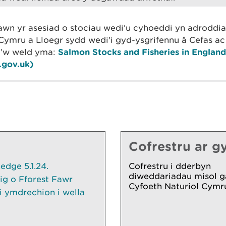
awn yr asesiad o stociau wedi'u cyhoeddi yn adroddia
Cymru a Lloegr sydd wedi'i gyd-ysgrifennu â Cefas ac
i’w weld yma:
Salmon Stocks and Fisheries in Englan
.gov.uk)
Cofrestru ar gy
dge 5.1.24.
Cofrestru i dderbyn
diweddariadau misol g
ig o Fforest Fawr
Cyfoeth Naturiol Cymr
 ymdrechion i wella