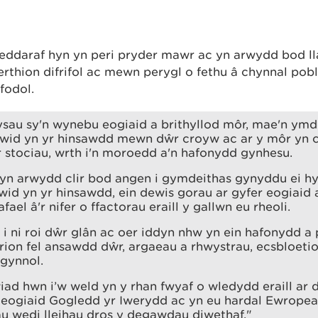
:
weddaraf hyn yn peri pryder mawr ac yn arwydd bod ll
erthion difrifol ac mewn perygl o fethu â chynnal po
fodol.
wysau sy'n wynebu eogiaid a brithyllod môr, mae'n y
ewid yn yr hinsawdd mewn dŵr croyw ac ar y môr yn ca
ar stociau, wrth i'n moroedd a'n hafonydd gynhesu.
 yn arwydd clir bod angen i gymdeithas gynyddu ei h
newid yn yr hinsawdd, ein dewis gorau ar gyfer eogiaid 
fael â'r nifer o ffactorau eraill y gallwn eu rheoli.
 i ni roi dŵr glân ac oer iddyn nhw yn ein hafonydd a p
rion fel ansawdd dŵr, argaeau a rhwystrau, ecsbloeti
sgynnol.
iad hwn i’w weld yn y rhan fwyaf o wledydd eraill ar 
 eogiaid Gogledd yr Iwerydd ac yn eu hardal Ewropea
u wedi lleihau dros y degawdau diwethaf."