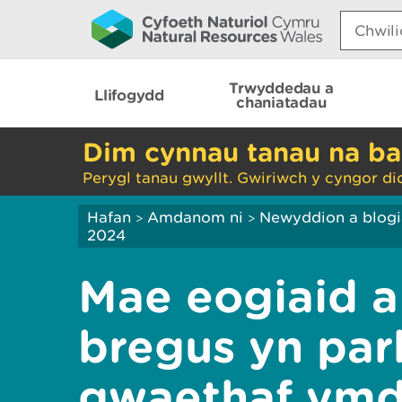
Search:
Trwyddedau a
Llifogydd
chaniatadau
Dim cynnau tanau na ba
Perygl tanau gwyllt. Gwiriwch y cyngor di
Hafan
Amdanom ni
Newyddion a blog
>
>
2024
Mae eogiaid a
bregus yn parh
gwaethaf ymd