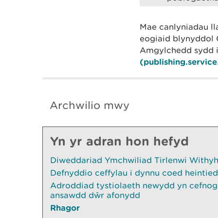
Mae canlyniadau ll
eogiaid blynyddol 
Amgylchedd sydd 
(publishing.service
Archwilio mwy
Yn yr adran hon hefyd
Diweddariad Ymchwiliad Tirlenwi Withyhe
Defnyddio ceffylau i dynnu coed heintied
Adroddiad tystiolaeth newydd yn cefnogi
ansawdd dŵr afonydd
Rhagor