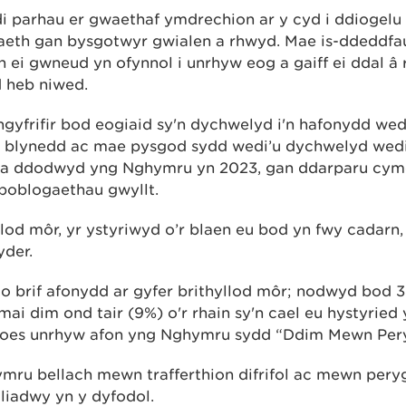
i parhau er gwaethaf ymdrechion ar y cyd i ddiogelu
eth gan bysgotwyr gwialen a rhwyd. Mae is-ddeddfa
 ei gwneud yn ofynnol i unrhyw eog a gaiff ei ddal â
d heb niwed.
gyfrifir bod eogiaid sy'n dychwelyd i'n hafonydd wed
r blynedd ac mae pysgod sydd wedi’u dychwelyd wedi
a ddodwyd yng Nghymru yn 2023, gan ddarparu cym
d poblogaethau gwyllt.
lod môr, yr ystyriwyd o’r blaen eu bod yn fwy cadarn,
yder.
 brif afonydd ar gyfer brithyllod môr; nodwyd bod 
ai dim ond tair (9%) o'r rhain sy'n cael eu hystyried
 oes unrhyw afon yng Nghymru sydd “Ddim Mewn Per
ymru bellach mewn trafferthion difrifol ac mewn peryg
liadwy yn y dyfodol.