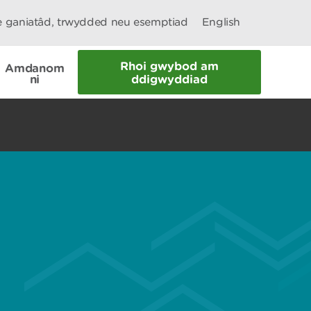
le ganiatâd, trwydded neu esemptiad
English
Rhoi gwybod am
Amdanom
ni
ddigwyddiad