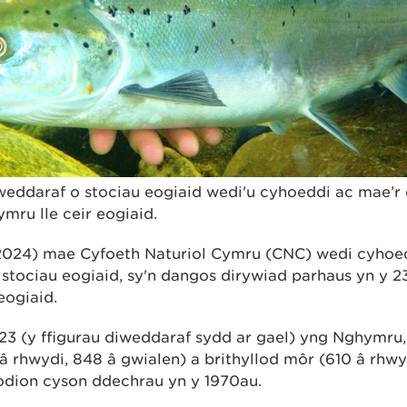
weddaraf o stociau eogiaid wedi'u cyhoeddi ac mae’r 
mru lle ceir eogiaid.
2024) mae Cyfoeth Naturiol Cymru (CNC) wedi cyhoe
stociau eogiaid, sy'n dangos dirywiad parhaus yn y 23
eogiaid.
23 (y ffigurau diweddaraf sydd ar gael) yng Nghymru, 
 â rhwydi, 848 â gwialen) a brithyllod môr (610 â rhwy
nodion cyson ddechrau yn y 1970au.