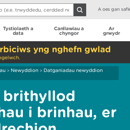
A oes gan saf
Tystiolaeth a
Canllawiau a
Ar
data
chyngor
grwydr
rbiciws yng nghefn gwlad
ogelwch.
iau
Newyddion
Datganiadau newyddion
>
>
 brithyllod
au i brinhau, er
rechion