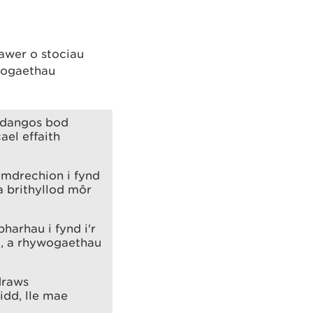
awer o stociau
blogaethau
mddangos bod
el effaith
ymdrechion i fynd
a brithyllod môr
harhau i fynd i'r
o, a rhywogaethau
draws
idd, lle mae