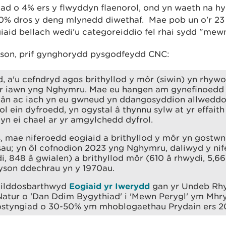
ad o 4% ers y flwyddyn flaenorol, ond yn waeth na h
0% dros y deng mlynedd diwethaf. Mae pob un o'r 23 
iaid bellach wedi'u categoreiddio fel rhai sydd "mew
son, prif gynghorydd pysgodfeydd CNC:
, a'u cefndryd agos brithyllod y môr (siwin) yn rhyw
r iawn yng Nghymru. Mae eu hangen am gynefinoedd
glân ac iach yn eu gwneud yn ddangosyddion allwedd
 ein dyfroedd, yn ogystal â thynnu sylw at yr effait
 yn ei chael ar yr amgylchedd dyfrol.
, mae niferoedd eogiaid a brithyllod y môr yn gostwn
u; yn ôl cofnodion 2023 yng Nghymru, daliwyd y nife
i, 848 â gwialen) a brithyllod môr (610 â rhwydi, 5,66
yson ddechrau yn y 1970au.
 ailddosbarthwyd
Eogiaid yr Iwerydd
gan yr Undeb Rh
atur o 'Dan Ddim Bygythiad' i 'Mewn Perygl' ym Mhr
 ostyngiad o 30-50% ym mhoblogaethau Prydain ers 2