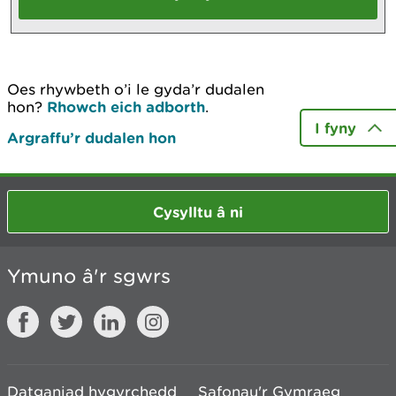
Oes rhywbeth o’i le gyda’r dudalen
hon?
Rhowch eich adborth
.
I fyny
Argraffu’r dudalen hon
Cysylltu â ni
Ymuno â'r sgwrs
Datganiad hygyrchedd
Safonau'r Gymraeg