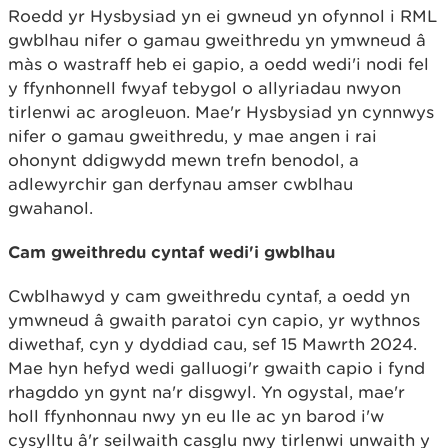
Roedd yr Hysbysiad yn ei gwneud yn ofynnol i RML
gwblhau nifer o gamau gweithredu yn ymwneud â
màs o wastraff heb ei gapio, a oedd wedi'i nodi fel
y ffynhonnell fwyaf tebygol o allyriadau nwyon
tirlenwi ac arogleuon. Mae'r Hysbysiad yn cynnwys
nifer o gamau gweithredu, y mae angen i rai
ohonynt ddigwydd mewn trefn benodol, a
adlewyrchir gan derfynau amser cwblhau
gwahanol.
Cam gweithredu cyntaf wedi'i gwblhau
Cwblhawyd y cam gweithredu cyntaf, a oedd yn
ymwneud â gwaith paratoi cyn capio, yr wythnos
diwethaf, cyn y dyddiad cau, sef 15 Mawrth 2024.
Mae hyn hefyd wedi galluogi'r gwaith capio i fynd
rhagddo yn gynt na'r disgwyl. Yn ogystal, mae'r
holl ffynhonnau nwy yn eu lle ac yn barod i'w
cysylltu â'r seilwaith casglu nwy tirlenwi unwaith y