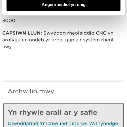
Angenrheidiol yn unig
Parhewch i roi gwybod am arogleuon trwy ein
ffurflen adrodd bwrpasol
neu ffoniwch 0300 065
3000.
CAPSIWN LLUN:
Swyddog rheoleiddio CNC yn
arolygu uniondeb yr ardal gap a'r system rheoli
nwy
Archwilio mwy
Yn rhywle arall ar y safle
Diweddariad Ymchwiliad Tirlenwi Withyhedge