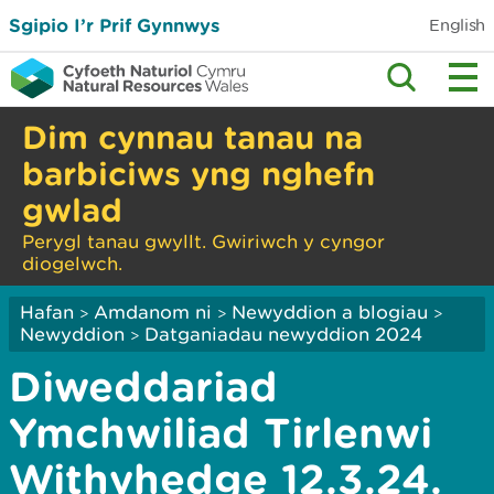
Sgipio I’r Prif Gynnwys
English
Dim cynnau tanau na
barbiciws yng nghefn
gwlad
Perygl tanau gwyllt. Gwiriwch y cyngor
diogelwch.
Hafan
Amdanom ni
Newyddion a blogiau
>
>
>
Newyddion
Datganiadau newyddion 2024
>
Diweddariad
Ymchwiliad Tirlenwi
Withyhedge 12.3.24.