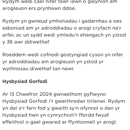
Rydym wedi cael nifer fawr iawn o gwynion am
arogleuon ers prynhawn ddoe.
Rydym yn gwneud ymholiadau i gadarnhau a oes
esboniad am yr adroddiadau o arogl cryfach na'r
arfer, ac un sydd wedi ymledu’n ehangach yn ystod
y 36 awr ddiwethaf.
Roeddem wedi cofnodi gostyngiad cyson yn nifer
yr adroddiadau am arogleuon yn ystod yr
wythnosau diwethaf tan nawr.
Hysbysiad Gorfodi
Ar 13 Chwefror 2024 gwnaethom gyflwyno
Hysbysiad Gorfodi i'r gweithredwr tirlenwi. Rydym
yn dal o’r farn fod y gwaith sy'n ofynnol o dan yr
Hysbysiad hwn yn cynrychioli'r ffordd fwyaf
effeithiol o gael gwared ar ffynhonnell yr arogl.