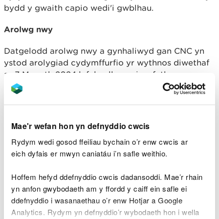
bydd y gwaith capio wedi'i gwblhau.
Arolwg nwy
Datgelodd arolwg nwy a gynhaliwyd gan CNC yn
ystod arolygiad cydymffurfio yr wythnos diwethaf
ar 7 Mawrth 2024 lefelau llawer is o fethan o
gymharu ag arolwg tebyg ar 19 Rhagfyr 2023 ar
draws llawer o’r ardal sy’n destun yr Hysbysiad.
Fodd bynnag, mae ardaloedd o wastraff sydd heb
eu capio eto ac mae gan y rhain y potensial i
Mae'r wefan hon yn defnyddio cwcis
ryddhau nwy.
Rydym wedi gosod ffeiliau bychain o’r enw cwcis ar
eich dyfais er mwyn caniatáu i’n safle weithio.
Gwaith peirianyddol
Mae CNC yn gobeithio y bydd yr holl waith
Hoffem hefyd ddefnyddio cwcis dadansoddi. Mae’r rhain
peirianneg ar yr ardal nad oedd wedi’i chapio o’r
yn anfon gwybodaeth am y ffordd y caiff ein safle ei
blaen wedi’i gwblhau cyn y dyddiad cau, sef 5 Ebrill
ddefnyddio i wasanaethau o’r enw Hotjar a Google
2024. Fodd bynnag, rydym yn cydnabod y gofid,
Analytics. Rydym yn defnyddio’r wybodaeth hon i wella