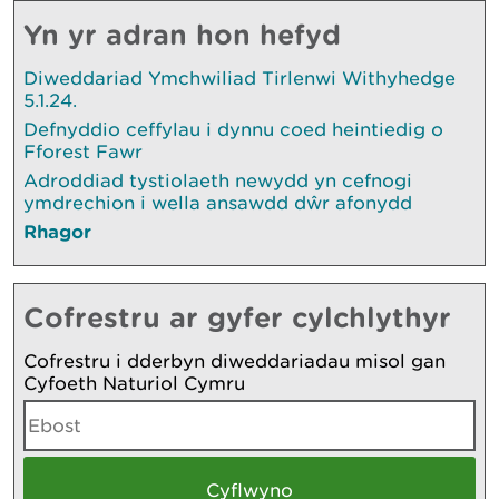
Yn yr adran hon hefyd
Diweddariad Ymchwiliad Tirlenwi Withyhedge
5.1.24.
Defnyddio ceffylau i dynnu coed heintiedig o
Fforest Fawr
Adroddiad tystiolaeth newydd yn cefnogi
ymdrechion i wella ansawdd dŵr afonydd
Rhagor
Cofrestru ar gyfer cylchlythyr
Cofrestru i dderbyn diweddariadau misol gan
Cyfoeth Naturiol Cymru