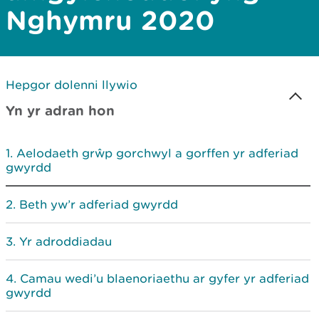
Nghymru 2020
Hepgor dolenni llywio
Yn yr adran hon
Aelodaeth grŵp gorchwyl a gorffen yr adferiad
gwyrdd
Beth yw’r adferiad gwyrdd
Yr adroddiadau
Camau wedi’u blaenoriaethu ar gyfer yr adferiad
gwyrdd