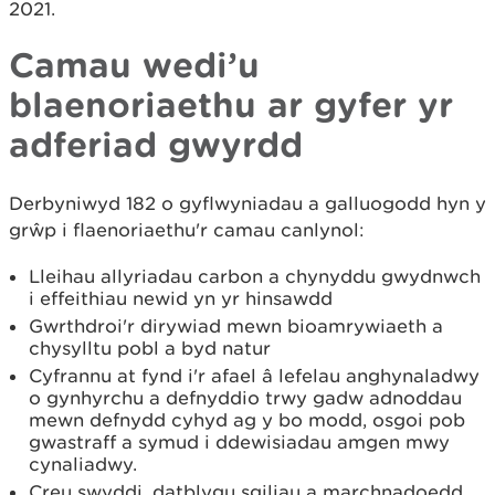
2021.
Camau wedi’u
blaenoriaethu ar gyfer yr
adferiad gwyrdd
Derbyniwyd 182 o gyflwyniadau a galluogodd hyn y
grŵp i flaenoriaethu'r camau canlynol:
Lleihau allyriadau carbon a chynyddu gwydnwch
i effeithiau newid yn yr hinsawdd
Gwrthdroi'r dirywiad mewn bioamrywiaeth a
chysylltu pobl a byd natur
Cyfrannu at fynd i'r afael â lefelau anghynaladwy
o gynhyrchu a defnyddio trwy gadw adnoddau
mewn defnydd cyhyd ag y bo modd, osgoi pob
gwastraff a symud i ddewisiadau amgen mwy
cynaliadwy.
Creu swyddi, datblygu sgiliau a marchnadoedd