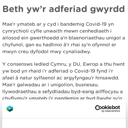
Beth yw’r adferiad gwyrdd
Mae'r ymateb ar y cyd i bandemig Covid-19 yn
cynrychioli cyfle unwaith mewn cenhedlaeth i
ailosod ein gwerthoedd a'n blaenoriaethau unigol a
chyfunol, gan eu hadlinio â'r rhai sy'n ofynnol er
mwyn creu dyfodol mwy cynaliadwy.
Y consensws ledled Cymru, y DU, Ewrop a thu hwnt
yw bod yn rhaid i’r adferiad o Covid-19 fynd i’r
afael â natur sylfaenol ac argyfyngau’r hinsawdd.
Mae'r galwadau ar i unigolion, busnesau,
llywodraethau a sefydliadau byd-eang ailffocysu a
chyflymu'r ymateb i'r pandemig ar hyd llwybr sy'n
adfer natur yn ogystal â datgarboneiddio ein
heconomi wedi bod yn cynyddu mewn cryfder.
Mae'r dull integredig hwn yn ystyried byd natur a’r