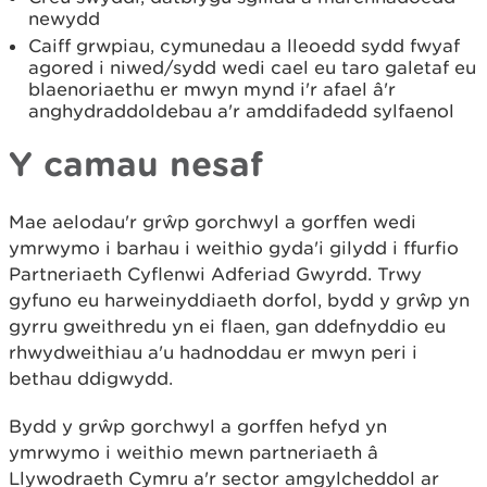
newydd
Caiff grwpiau, cymunedau a lleoedd sydd fwyaf
agored i niwed/sydd wedi cael eu taro galetaf eu
blaenoriaethu er mwyn mynd i'r afael â'r
anghydraddoldebau a'r amddifadedd sylfaenol
Y camau nesaf
Mae aelodau'r grŵp gorchwyl a gorffen wedi
ymrwymo i barhau i weithio gyda'i gilydd i ffurfio
Partneriaeth Cyflenwi Adferiad Gwyrdd. Trwy
gyfuno eu harweinyddiaeth dorfol, bydd y grŵp yn
gyrru gweithredu yn ei flaen, gan ddefnyddio eu
rhwydweithiau a'u hadnoddau er mwyn peri i
bethau ddigwydd.
Bydd y grŵp gorchwyl a gorffen hefyd yn
ymrwymo i weithio mewn partneriaeth â
Llywodraeth Cymru a'r sector amgylcheddol ar