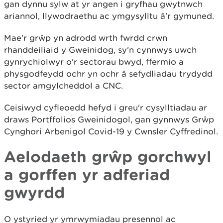
gan dynnu sylw at yr angen i gryfhau gwytnwch
ariannol, llywodraethu ac ymgysylltu â'r gymuned.
Mae'r grŵp yn adrodd wrth fwrdd crwn
rhanddeiliaid y Gweinidog, sy'n cynnwys uwch
gynrychiolwyr o'r sectorau bwyd, ffermio a
physgodfeydd ochr yn ochr â sefydliadau trydydd
sector amgylcheddol a CNC.
Ceisiwyd cyfleoedd hefyd i greu'r cysylltiadau ar
draws Portffolios Gweinidogol, gan gynnwys Grŵp
Cynghori Arbenigol Covid-19 y Cwnsler Cyffredinol.
Aelodaeth gr
ŵ
p gorchwyl
a gorffen yr adferiad
gwyrdd
O ystyried yr ymrwymiadau presennol ac