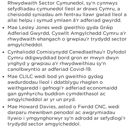
Rhwydwaith Sector Cymunedol, sy'n cynnwys
sefydliadau cymunedol lleol ar draws Cymru, a
cheisiodd syniadau am fentrau llawr gwlad lleol a
allai helpu i symud ymlaen â'r adferiad gwyrdd.
Mae Lesley Jones wedi gweithio gyda Grŵp
Adferiad Gwyrdd, Cyswllt Amgylchedd Cymru a'r
rhwydwaith ehangach o grwpiau’r trydydd sector
amgylcheddol.
Cynhaliodd Comisiynydd Cenedlaethau'r Dyfodol
Cymru ddigwyddiad bord gron er mwyn dwyn
ynghyd y grwpiau a'r rhwydweithiau sy'n
canolbwyntio ar adferiad Covid-19.
Mae CLlLC wedi bod yn gweithio gydag
awdurdodau lleol i ddatblygu rhaglen o
weithgaredd i gefnogi'r adferiad economaidd
gan gynhyrchu buddion cymdeithasol ac
amgylcheddol ar yr un pryd.
Mae Howard Davies, aelod o Fwrdd CNC, wedi
darparu mewnbwn penodol ac awgrymiadau
llywio i ymgynghorwyr sy'n adrodd ar sefydlogi’r
trydydd sector amgylcheddol.