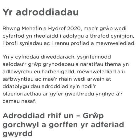
Yr adroddiadau
Rhwng Mehefin a Hydref 2020, mae'r grŵp wedi
cyfarfod yn rheolaidd i adolygu a thrafod cynigion,
i brofi syniadau ac i rannu profiad a mewnwelediad.
Yn y cyfnodau diweddarach, ysgrifennodd
aelodau'r grŵp grynodebau a naratifau thema yn
adlewyrchu eu harbenigedd, mewnwelediad a’u
safbwyntiau ac mae’r rhain wedi arwain at
ddatblygu dau adroddiad sy'n nodi'r
blaenoriaethau ar gyfer gweithredu ynghyd â'r
camau nesaf.
Adroddiad rhif un – Grŵp
gorchwyl a gorffen yr adferiad
gwyrdd