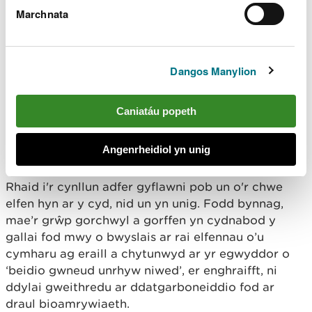
Marchnata
Wrth symud ymlaen â'r camau hyn, dylid targedu
buddsoddiad er mwyn sicrhau:
Dangos Manylion
blaenoriaethu creu swyddi, datblygu sgiliau a
marchnadoedd newydd
bod grwpiau, cymunedau a lleoedd sydd fwyaf
Caniatáu popeth
agored i niwed/sydd wedi cael eu taro galetaf yn
cael eu blaenoriaethu er mwyn mynd i'r afael ag
anghydraddoldebau ac anghyfiawnderau
Angenrheidiol yn unig
economaidd-gymdeithasol sylfaenol
Rhaid i'r cynllun adfer gyflawni pob un o'r chwe
elfen hyn ar y cyd, nid un yn unig. Fodd bynnag,
mae’r grŵp gorchwyl a gorffen yn cydnabod y
gallai fod mwy o bwyslais ar rai elfennau o’u
cymharu ag eraill a chytunwyd ar yr egwyddor o
‘beidio gwneud unrhyw niwed’, er enghraifft, ni
ddylai gweithredu ar ddatgarboneiddio fod ar
draul bioamrywiaeth.