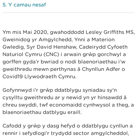
Y camau nesaf
Ym mis Mai 2020, gwahoddodd Lesley Griffiths MS,
Gweinidog yr Amgylchedd, Ynni a Materion
Gwledig, Syr David Henshaw, Cadeirydd Cyfoeth
Naturiol Cymru (CNC) i arwain grŵp gorchwyl a
gorffen gyda’r bwriad o nodi blaenoriaethau i’w
gweithredu mewn perthynas â Chynllun Adfer o
Covid19 Llywodraeth Cymru.
Gofynnwyd i'r grŵp ddatblygu syniadau sy'n
cysylltu gweithredu ar y newid yn yr hinsawdd â
chreu swyddi, twf economaidd cynhwysol a theg, a
blaenoriaethau datblygu eraill.
Cafodd y grŵp y dasg hefyd o ddatblygu cynllun a
rennir i sefydlogi'r trydydd sector amgylcheddol,