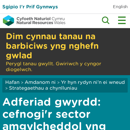
Sgipio I’r Prif Gynnwys
English
Dim cynnau tanau na
barbiciws yng nghefn
gwlad
Perygl tanau gwyllt. Gwiriwch y cyngor
diogelwch.
Hafan
Amdanom ni
Yr hyn rydyn ni’n ei wneud
>
>
Strategaethau a chynlluniau
>
Adferiad gwyrdd:
cefnogi'r sector
amgylcheddol yng