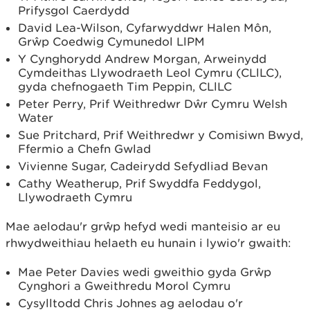
Prifysgol Caerdydd
David Lea-Wilson, Cyfarwyddwr Halen Môn,
Grŵp Coedwig Cymunedol LlPM
Y Cynghorydd Andrew Morgan, Arweinydd
Cymdeithas Llywodraeth Leol Cymru (CLlLC),
gyda chefnogaeth Tim Peppin, CLlLC
Peter Perry, Prif Weithredwr Dŵr Cymru Welsh
Water
Sue Pritchard, Prif Weithredwr y Comisiwn Bwyd,
Ffermio a Chefn Gwlad
Vivienne Sugar, Cadeirydd Sefydliad Bevan
Cathy Weatherup, Prif Swyddfa Feddygol,
Llywodraeth Cymru
Mae aelodau'r grŵp hefyd wedi manteisio ar eu
rhwydweithiau helaeth eu hunain i lywio'r gwaith:
Mae Peter Davies wedi gweithio gyda Grŵp
Cynghori a Gweithredu Morol Cymru
Cysylltodd Chris Johnes ag aelodau o'r