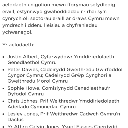
aelodaeth unigolion mewn fforymau sefydledig
eraill, estynnwyd gwahoddiadau i'r rhai sy'n
cynrychioli sectorau eraill ar draws Cymru mewn
ymdrech i ddenu lleisiau a chyfraniadau
ychwanegol.
Yr aelodaeth:
Justin Albert, Cyfarwyddwr Ymddiriedolaeth
Genedlaethol Cymru
Peter Davies, Cadeirydd Gweithredu Gwirfoddol
Cyngor Cymru; Cadeirydd Grŵp Cynghori a
Gweithredu Morol Cymru
Sophie Howe, Comisiynydd Cenedlaethau'r
Dyfodol Cymru
Chris Johnes, Prif Weithredwr Ymddiriedolaeth
Adeiladu Cymunedau Cymru
Lesley Jones, Prif Weithredwr Cadwch Gymru’n
Daclus
Yr Athro Calvin Jones, Ysgol Fusnes Caerdydd,