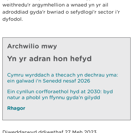
weithredu'r argymhellion a wnaed yn yr ail
adroddiad gyda'r bwriad o sefydlogi'r sector i’r
dyfodol.
Archwilio mwy
Yn yr adran hon hefyd
Cymru wyrddach a thecach yn dechrau yma:
ein galwad i'n Senedd nesaf 2026
Ein cynllun corfforaethol hyd at 2030: byd
natur a phobl yn ffynnu gyda’n gilydd
Rhagor
Diweddarwyd ddiwethaf 27 Meh 2023