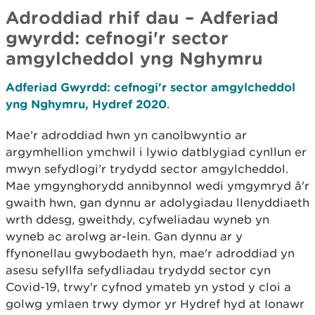
Adroddiad rhif dau – Adferiad
gwyrdd: cefnogi'r sector
amgylcheddol yng Nghymru
Adferiad Gwyrdd: cefnogi'r sector amgylcheddol
yng Nghymru, Hydref 2020
.
Mae'r adroddiad hwn yn canolbwyntio ar
argymhellion ymchwil i lywio datblygiad cynllun er
mwyn sefydlogi’r trydydd sector amgylcheddol.
Mae ymgynghorydd annibynnol wedi ymgymryd â'r
gwaith hwn, gan dynnu ar adolygiadau llenyddiaeth
wrth ddesg, gweithdy, cyfweliadau wyneb yn
wyneb ac arolwg ar-lein. Gan dynnu ar y
ffynonellau gwybodaeth hyn, mae'r adroddiad yn
asesu sefyllfa sefydliadau trydydd sector cyn
Covid-19, trwy'r cyfnod ymateb yn ystod y cloi a
golwg ymlaen trwy dymor yr Hydref hyd at Ionawr