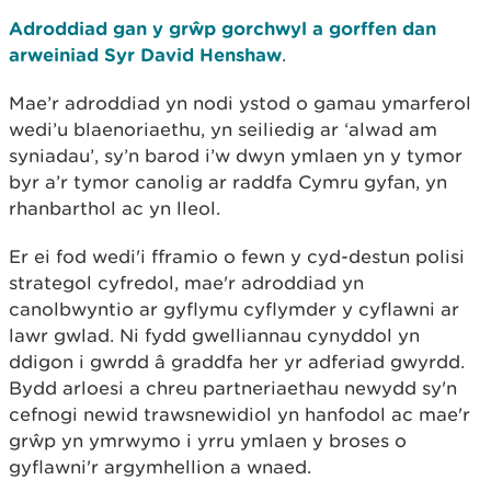
Adroddiad gan y grŵp gorchwyl a gorffen dan
arweiniad Syr David Henshaw
.
Mae’r adroddiad yn nodi ystod o gamau ymarferol
wedi’u blaenoriaethu, yn seiliedig ar ‘alwad am
syniadau’, sy’n barod i’w dwyn ymlaen yn y tymor
byr a’r tymor canolig ar raddfa Cymru gyfan, yn
rhanbarthol ac yn lleol.
Er ei fod wedi'i fframio o fewn y cyd-destun polisi
strategol cyfredol, mae'r adroddiad yn
canolbwyntio ar gyflymu cyflymder y cyflawni ar
lawr gwlad. Ni fydd gwelliannau cynyddol yn
ddigon i gwrdd â graddfa her yr adferiad gwyrdd.
Bydd arloesi a chreu partneriaethau newydd sy'n
cefnogi newid trawsnewidiol yn hanfodol ac mae'r
grŵp yn ymrwymo i yrru ymlaen y broses o
gyflawni'r argymhellion a wnaed.