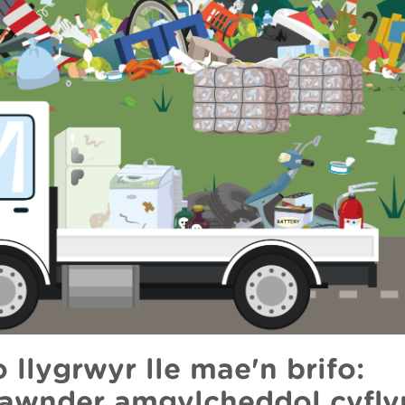
o llygrwyr lle mae'n brifo:
iawnder amgylcheddol cyfl