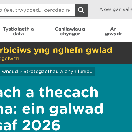
A oes gan saf
Tystiolaeth a
Canllawiau a
Ar
data
chyngor
grwydr
rbiciws yng nghefn gwlad
ogelwch.
ei wneud
Strategaethau a chynlluniau
>
ch a thecach
a: ein galwad
saf 2026