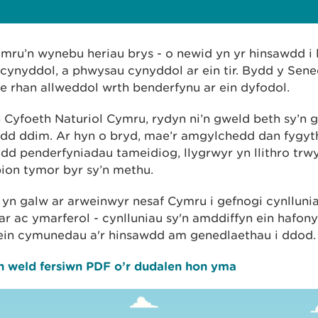
ru’n wynebu heriau brys - o newid yn yr hinsawdd i 
cynyddol, a phwysau cynyddol ar ein tir. Bydd y Sene
 rhan allweddol wrth benderfynu ar ein dyfodol.
Cyfoeth Naturiol Cymru, rydyn ni’n gweld beth sy’n g
ydd ddim. Ar hyn o bryd, mae’r amgylchedd dan fygyt
d penderfyniadau tameidiog, llygrwyr yn llithro trwy
ion tymor byr sy’n methu.
n galw ar arweinwyr nesaf Cymru i gefnogi cynlluniau
r ac ymarferol - cynlluniau sy'n amddiffyn ein hafony
, ein cymunedau a'r hinsawdd am genedlaethau i ddod.
h weld fersiwn PDF o’r dudalen hon yma