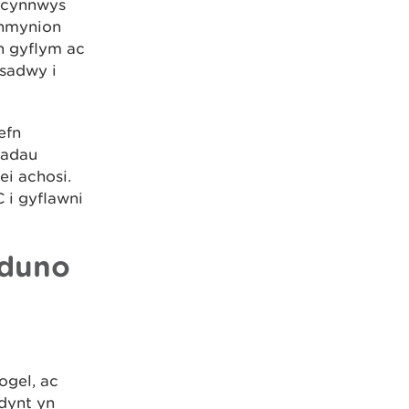
n cynnwys
chmynion
n gyflym ac
asadwy i
efn
iadau
ei achosi.
 i gyflawni
rduno
ogel, ac
dynt yn