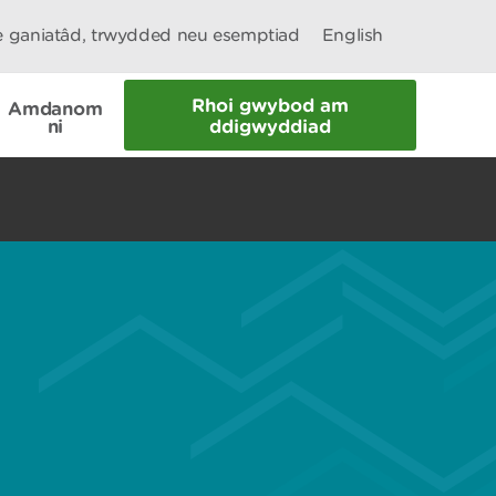
le ganiatâd, trwydded neu esemptiad
English
Rhoi gwybod am
Amdanom
ni
ddigwyddiad