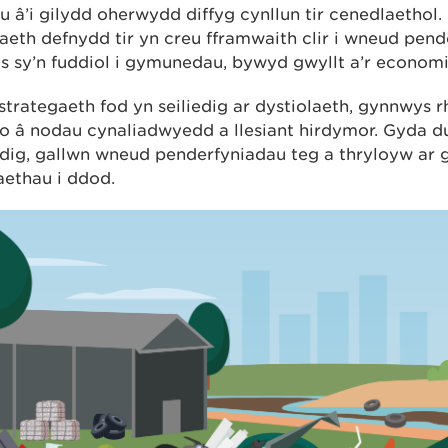
u â’i gilydd oherwydd diffyg cynllun tir cenedlaethol.
aeth defnydd tir yn creu fframwaith clir i wneud pen
 sy’n fuddiol i gymunedau, bywyd gwyllt a’r economi
 strategaeth fod yn seiliedig ar dystiolaeth, gynnwys r
io â nodau cynaliadwyedd a llesiant hirdymor. Gyda du
dig, gallwn wneud penderfyniadau teg a thryloyw ar g
aethau i ddod.