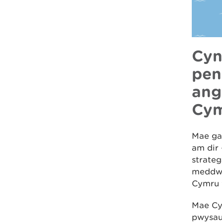
Cyn
pen
ang
Cym
Mae gan
am dir 
strateg
meddwl
Cymru 
Mae Cy
pwysau 