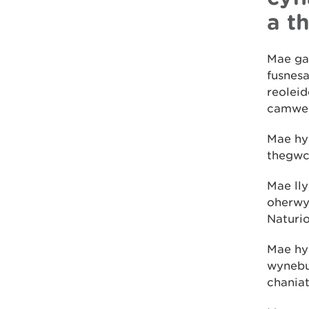
a t
Mae ga
fusnesa
reoleid
camwed
Mae hy
thegwch
Mae ll
oherwyd
Naturi
Mae hy
wynebu
chaniat