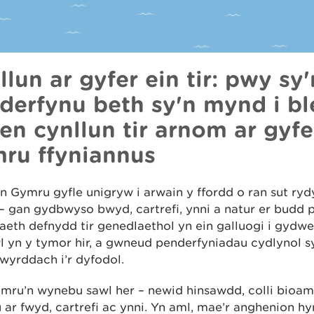
llun ar gyfer ein tir: pwy sy'
derfynu beth sy'n mynd i b
en cynllun tir arnom ar gyfe
ru ffyniannus
 Gymru gyfle unigryw i arwain y ffordd o ran sut ry
– gan gydbwyso bwyd, cartrefi, ynni a natur er budd
aeth defnydd tir genedlaethol yn ein galluogi i gydwe
 yn y tymor hir, a gwneud penderfyniadau cydlynol sy
wyrddach i’r dyfodol.
mru’n wynebu sawl her – newid hinsawdd, colli bioam
ar fwyd, cartrefi ac ynni. Yn aml, mae’r anghenion hy