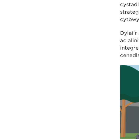
cystadl
strateg
cytbwys
Dylai’r
ac alin
integre
cenedl