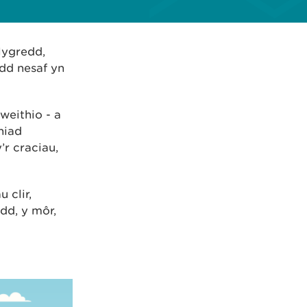
lygredd,
dd nesaf yn
weithio - a
hiad
’r craciau,
 clir,
dd, y môr,