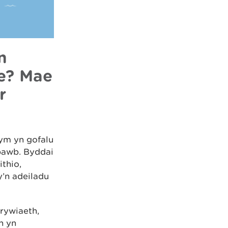
n
le? Mae
r
dym yn gofalu
 pawb. Byddai
ithio,
’n adeiladu
rywiaeth,
n yn