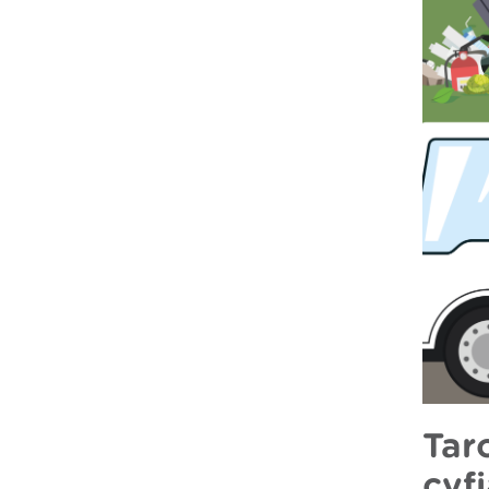
Tar
cyf