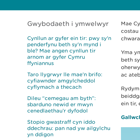
Gwybodaeth i ymwelwyr
Mae Cym
costau 
Cynllun ar gyfer ein tir: pwy sy'n
chwarae
penderfynu beth sy'n mynd i
ble? Mae angen cynllun tir
Yma yn 
arnom ar gyfer Cymru
beth s
ffyniannus
oherwyd
Taro llygrwyr lle mae'n brifo:
ac ateb
cyfiawnder amgylcheddol
cyflymach a thecach
Rydym y
beiddga
Dileu “cemegau am byth”:
ein tir
sbarduno newid er mwyn
cenedlaethau’r dyfodol
Gallwc
Stopio gwastraff cyn iddo
ddechrau: pan nad yw ailgylchu
yn ddigon