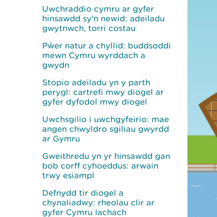
Uwchraddio cymru ar gyfer
hinsawdd sy'n newid: adeiladu
gwytnwch, torri costau
Pŵer natur a chyllid: buddsoddi
mewn Cymru wyrddach a
gwydn
Stopio adeiladu yn y parth
perygl: cartrefi mwy diogel ar
gyfer dyfodol mwy diogel
Uwchsgilio i uwchgyfeirio: mae
angen chwyldro sgiliau gwyrdd
ar Gymru
Gweithredu yn yr hinsawdd gan
bob corff cyhoeddus: arwain
trwy esiampl
Defnydd tir diogel a
chynaliadwy: rheolau clir ar
gyfer Cymru Iachach