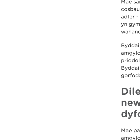
Mae san
cosbau
adfer -
yn gyme
wahano
Byddai
amgylc
priodol
Byddai 
gorfod
Dil
new
dyf
Mae pa
amgylc