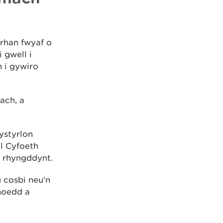
rhan fwyaf o
 gwell i
n i gywiro
ach, a
ystyrlon
l Cyfoeth
d rhyngddynt.
 cosbi neu'n
hoedd a