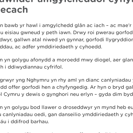
hecach
n bawb yr hawl i amgylchedd glân ac iach – ac mae’r 
u eisiau gwneud y peth iawn. Drwy roi pwerau gorfodi
dwyr, gallwn atal niwed yn gynnar, gorfodi llygryddio
dau, ac adfer ymddiriedaeth y cyhoedd.
n yn golygu afonydd a moroedd mwy diogel, aer glan
 i ddiwydiannau cyfrifol.
ygrwyr yng Nghymru yn rhy aml yn dianc canlyniadau 
d offer gorfodi hen a chyfyngedig. Ar hyn o bryd gal
ol Cymru y dewis o gynghori neu erlyn – gyda dim by
n yn golygu bod llawer o droseddwyr yn mynd heb eu
 canlyniadau oedi, gan danseilio ymddiriedaeth y cy
áu i ddifrod barhau.