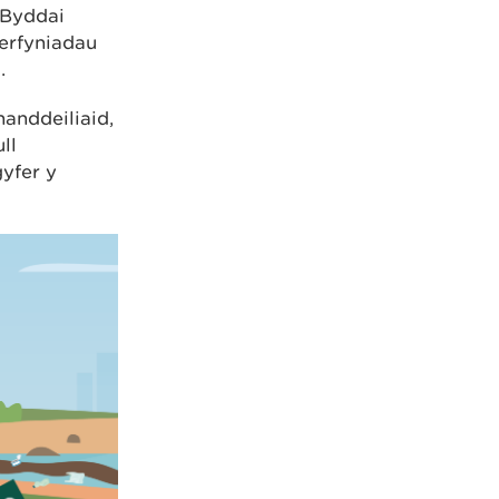
 Byddai
derfyniadau
.
handdeiliaid,
ll
yfer y