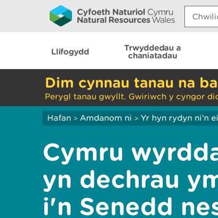
Search:
Trwyddedau a
Llifogydd
chaniatadau
Dim cynnau tanau na ba
Perygl tanau gwyllt. Gwiriwch y cyngor di
Hafan
Amdanom ni
Yr hyn rydyn ni’n 
>
>
Cymru wyrdda
yn dechrau ym
i'n Senedd ne