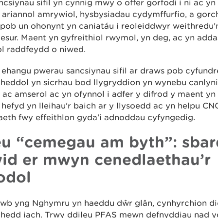
csiynau sifil yn cynnig mwy o offer gorfodi i ni ac y
 ariannol amrywiol, hysbysiadau cydymffurfio, a gor
 pob un ohonynt yn caniatáu i reoleiddwyr weithredu'
sur. Maent yn gyfreithiol rwymol, yn deg, ac yn add
l raddfeydd o niwed.
 ehangu pwerau sancsiynau sifil ar draws pob cyfundr
heddol yn sicrhau bod llygryddion yn wynebu canlyn
 ac amserol ac yn ofynnol i adfer y difrod y maent yn 
hefyd yn lleihau'r baich ar y llysoedd ac yn helpu CNC
aeth fwy effeithlon gyda'i adnoddau cyfyngedig.
eu “cemegau am byth”: sba
id er mwyn cenedlaethau’r
odol
wb yng Nghymru yn haeddu dŵr glân, cynhyrchion di
hedd iach. Trwy ddileu PFAS mewn defnyddiau nad y