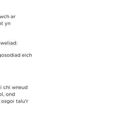
lwch ar
nt yn
mweliad:
gosodiad eich
i chi wneud
ol, ond
osgoi talu’r