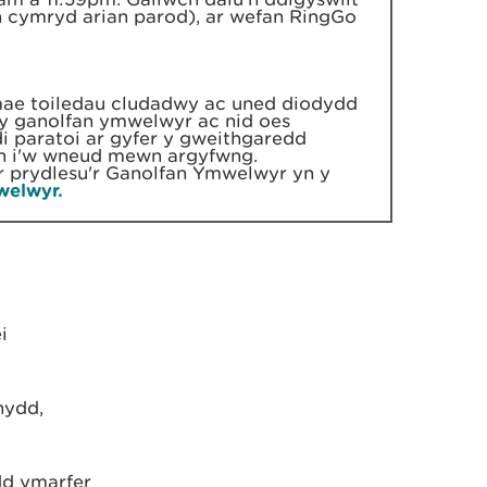
yn cymryd arian parod), ar wefan RingGo
 mae toiledau cludadwy ac uned diodydd
 y ganolfan ymwelwyr ac nid oes
i paratoi ar gyfer y gweithgaredd
h i'w wneud mewn argyfwng.
r prydlesu'r Ganolfan Ymwelwyr yn y
welwyr.
i
nydd,
dd ymarfer