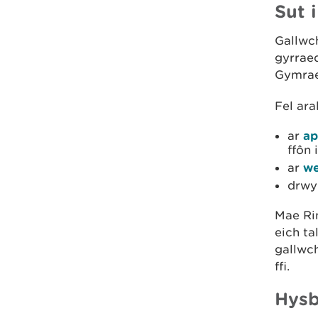
Sut i
Gallwch
gyrraed
Gymrae
Fel ara
ar
ap
ffôn 
ar
we
drwy
Mae Ri
eich ta
gallwch
ffi.
Hysb