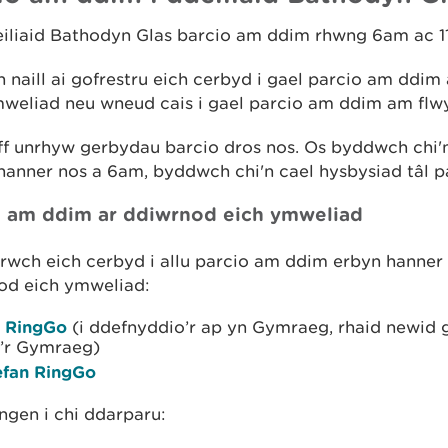
deiliaid Bathodyn Glas barcio am ddim rhwng 6am ac 1
 naill ai gofrestru eich cerbyd i gael parcio am ddim
mweliad neu wneud cais i gael parcio am ddim am flw
ff unrhyw gerbydau barcio dros nos. Os byddwch chi'
hanner nos a 6am, byddwch chi'n cael hysbysiad tâl p
o am ddim ar ddiwrnod eich ymweliad
rwch eich cerbyd i allu parcio am ddim erbyn hanner 
od eich ymweliad:
 RingGo
(i ddefnyddio’r ap yn Gymraeg, rhaid newid 
i’r Gymraeg)
fan RingGo
ngen i chi ddarparu: