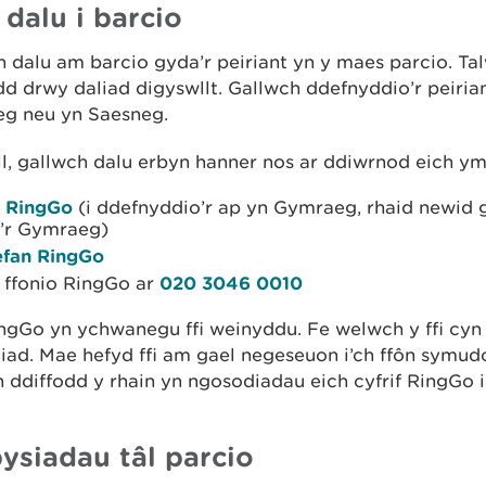
 dalu i barcio
 dalu am barcio gyda’r peiriant yn y maes parcio. Ta
d drwy daliad digyswllt. Gallwch ddefnyddio’r peiria
g neu yn Saesneg.
ll, gallwch dalu erbyn hanner nos ar ddiwrnod eich y
 RingGo
(i ddefnyddio’r ap yn Gymraeg, rhaid newid 
i’r Gymraeg)
fan RingGo
 ffonio RingGo ar
020 3046 0010
ngGo yn ychwanegu ffi weinyddu. Fe welwch y ffi cyn 
liad. Mae hefyd ffi am gael negeseuon i’ch ffôn symud
 ddiffodd y rhain yn ngosodiadau eich cyfrif RingGo i 
ysiadau tâl parcio