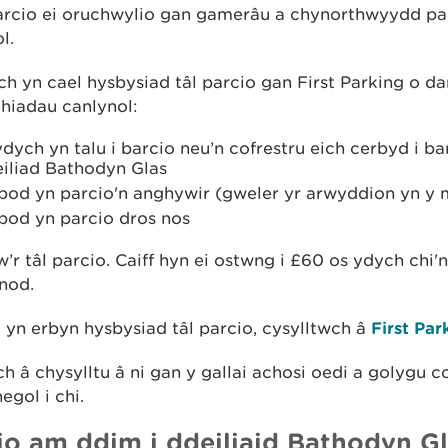
parcio ei oruchwylio gan gamerâu a chynorthwyydd pa
l.
 yn cael hysbysiad tâl parcio gan First Parking o da
hiadau canlynol:
dych yn talu i barcio neu’n cofrestru eich cerbyd i b
eiliad Bathodyn Glas
 bod yn parcio'n anghywir (gweler yr arwyddion yn y 
 bod yn parcio dros nos
’r tâl parcio. Caiff hyn ei ostwng i £60 os ydych chi'n
nod.
o yn erbyn hysbysiad tâl parcio, cysylltwch â
First Par
h â chysylltu â ni gan y gallai achosi oedi a golygu c
gol i chi.
io am ddim i ddeiliaid Bathodyn G