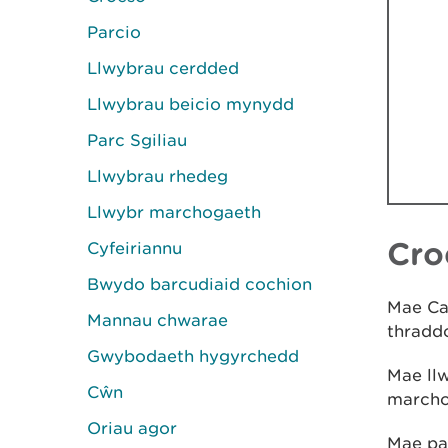
Parcio
Llwybrau cerdded
Llwybrau beicio mynydd
Parc Sgiliau
Llwybrau rhedeg
Llwybr marchogaeth
Cro
Cyfeiriannu
Bwydo barcudiaid cochion
Mae Ca
Mannau chwarae
thradd
Gwybodaeth hygyrchedd
Mae ll
Cŵn
marcho
Oriau agor
Mae par