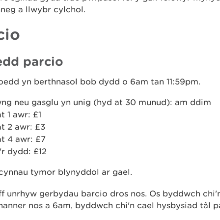
neg a llwybr cylchol.
cio
edd parcio
ioedd yn berthnasol bob dydd o 6am tan 11:59pm.
wng neu gasglu yn unig (hyd at 30 munud): am ddim
t 1 awr: £1
t 2 awr: £3
t 4 awr: £7
'r dydd: £12
cynnau tymor blynyddol ar gael.
ff unrhyw gerbydau barcio dros nos. Os byddwch chi'
hanner nos a 6am, byddwch chi'n cael hysbysiad tâl p