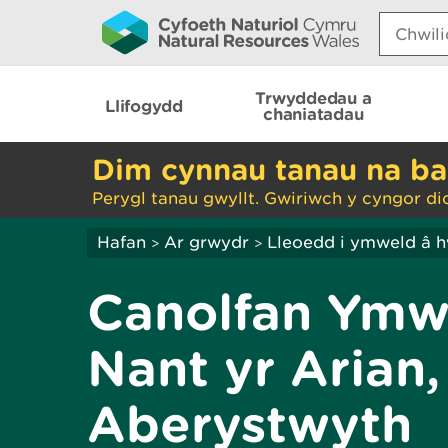
Search:
Trwyddedau a
Llifogydd
chaniatadau
Dim cynnau tanau na ba
Perygl tanau gwyllt. Gwiriwch y cyngor di
Hafan
Ar grwydr
Lleoedd i ymweld â 
>
>
Canolfan Ymw
Nant yr Arian,
Aberystwyth