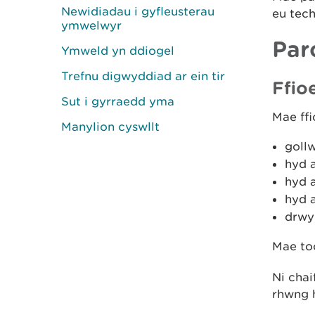
Newidiadau i gyfleusterau
eu tech
ymwelwyr
Par
Ymweld yn ddiogel
Trefnu digwyddiad ar ein tir
Ffio
Sut i gyrraedd yma
Mae ff
Manylion cyswllt
goll
hyd a
hyd a
hyd a
drwy
Mae to
Ni chai
rhwng 