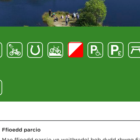
Ffioedd parcio
Mae ffioedd parcio yn weithredol bob dydd rhwng 6a