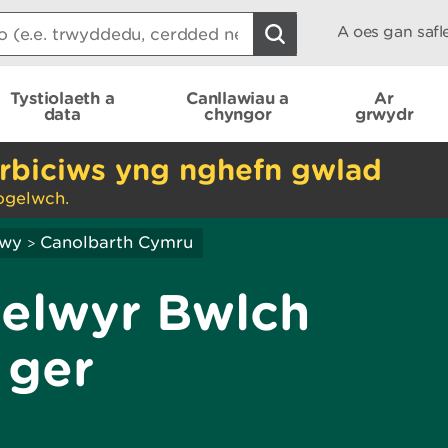
A oes gan saf
Tystiolaeth a
Canllawiau a
Ar
data
chyngor
grwydr
rbiciws yng nghefn gwlad
ogelwch.
hwy
Canolbarth Cymru
>
elwyr Bwlch
 ger