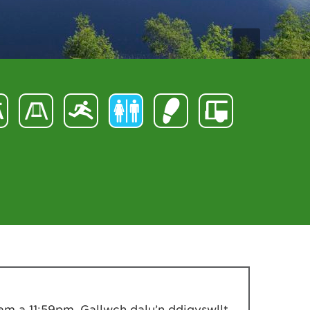
m a 11:59pm. Gallwch dalu’n ddigyswllt