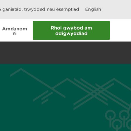
le ganiatâd, trwydded neu esemptiad
English
Rhoi gwybod am
Amdanom
ni
ddigwyddiad