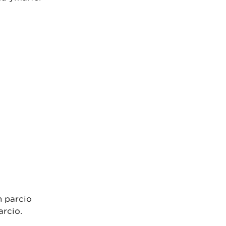
n parcio
arcio.