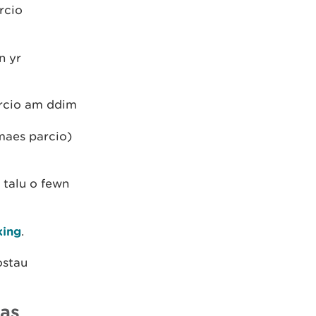
rcio
n yr
arcio am ddim
maes parcio)
 talu o fewn
king
.
ostau
las