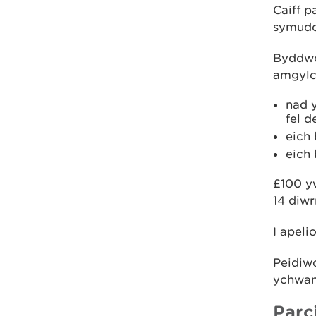
Caiff 
symudo
Byddwch
amgylc
nad y
fel d
eich
eich
£100 yw
14 diwr
I apeli
Peidiwc
ychwane
Parc