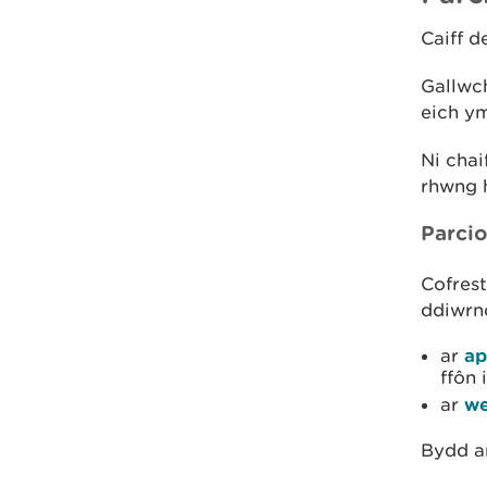
Caiff 
Gallwch
eich y
Ni chai
rhwng 
Parci
Cofrest
ddiwrn
ar
ap
ffôn 
ar
we
Bydd a