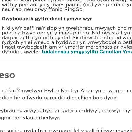
wrth y peiriant yn y maes parcio (nid yw’r peiriant 
neu’r ap, neu drwy ffonio RingGo.
Gwybodaeth gyffredinol i ymwelwyr
Nid yw'r caffi na'r siop yn gweithredu mwyach ond
poeth a bwyd oer yn y maes parcio. Nid oes staff yn
darpariaeth cymorth cyntaf. Sicrhewch eich bod wed
rydych yn ei wneud a byddwch yn ymwybodol o bet
I gael gwybodaeth am yr ymarfer marchnata ar gyfe
dyfodol, gweler
tudalennau ymgysylltu Canolfan Ym
eso
nolfan Ymwelwyr Bwlch Nant yr Arian yn enwog am e
odiad hir o fwydo barcudiaid cochion bob dydd.
wybrau ag arwyddbyst ar gyfer cerddwyr, beicwyr my
gion ceffylau a rhedwyr.
c sgiliau gyda trac pwrpasol fel y gall feicwyr myny