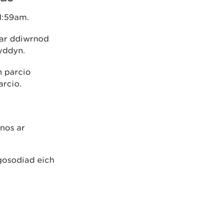
1:59am.
 ar ddiwrnod
yddyn.
n parcio
arcio.
nos ar
gosodiad eich