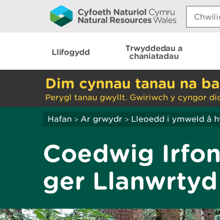
Search:
Trwyddedau a
Llifogydd
chaniatadau
Dim cynnau tanau na ba
Perygl tanau gwyllt. Gwiriwch y cyngor di
Hafan
Ar grwydr
Lleoedd i ymweld â 
>
>
Coedwig Irfon
ger Llanwrtyd