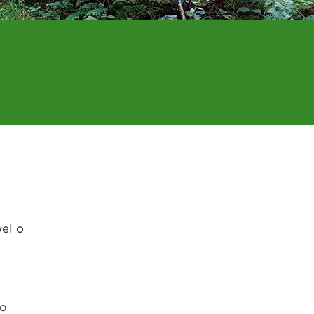
el o
 o