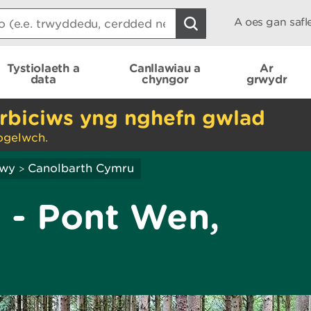
A oes gan saf
Tystiolaeth a
Canllawiau a
Ar
data
chyngor
grwydr
rbiciws yng nghefn gwlad
ogelwch.
hwy
Canolbarth Cymru
>
 - Pont Wen,