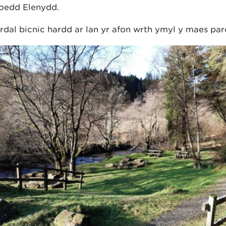
oedd Elenydd.
rdal bicnic hardd ar lan yr afon wrth ymyl y maes par