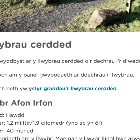
ybrau cerdded
yddbyst ar y llwybrau cerdded o’r dechrau i’r diwed
wch am y panel gwybodaeth ar ddechrau’r llwybrau.
ch beth yw
ystyr graddau’r llwybrau cerdded
br Afon Irfon
d: Hawdd
er: 1.2 milltir/1.9 cilomedr (yno ac yn ôl)
r: 40 munud
odaeth am y llwybr: Mae gan y llwybr llinol hwn arwy