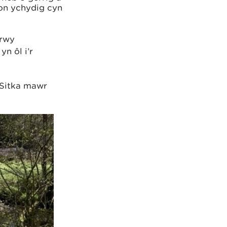
fon ychydig cyn
hrwy
n ôl i’r
 Sitka mawr