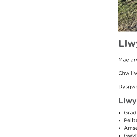
Llw
Mae arw
Chwili
Dysgw
Llwy
Grad
Pellt
Amse
Gwyb