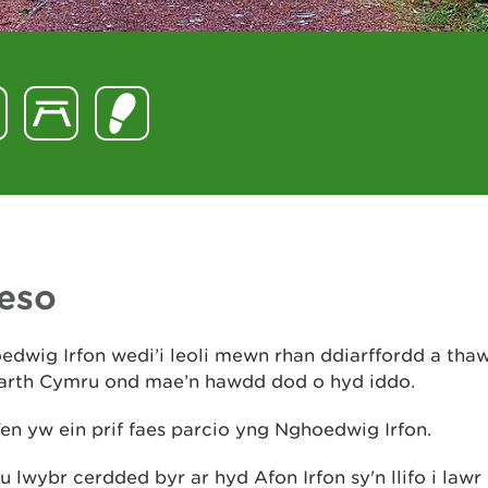
eso
dwig Irfon wedi’i leoli mewn rhan ddiarffordd a thaw
arth Cymru ond mae’n hawdd dod o hyd iddo.
n yw ein prif faes parcio yng Nghoedwig Irfon.
 lwybr cerdded byr ar hyd Afon Irfon sy'n llifo i lawr