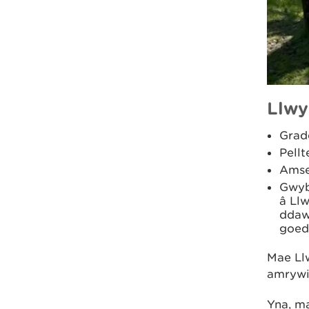
Llwy
Grad
Pellt
Amse
Gwyb
â Llw
ddaw
goedw
Mae Llw
amrywi
Yna, m