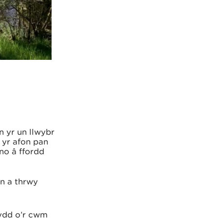
n yr un llwybr
 yr afon pan
no â ffordd
on a thrwy
eydd o’r cwm