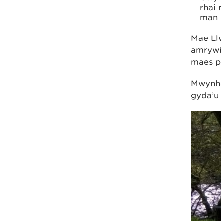
rhai 
man 
Mae Llw
amrywia
maes p
Mwynhe
gyda’u 