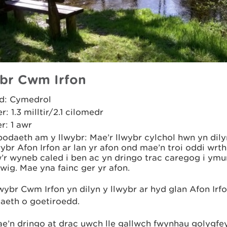
br Cwm Irfon
d: Cymedrol
er: 1.3 milltir/2.1 cilomedr
r: 1 awr
odaeth am y llwybr: Mae’r llwybr cylchol hwn yn dily
ybr Afon Irfon ar lan yr afon ond mae’n troi oddi wrth
’r wyneb caled i ben ac yn dringo trac caregog i ymu
ig. Mae yna fainc ger yr afon.
ybr Cwm Irfon yn dilyn y llwybr ar hyd glan Afon Irf
aeth o goetiroedd.
ae’n dringo at drac uwch lle gallwch fwynhau golygf