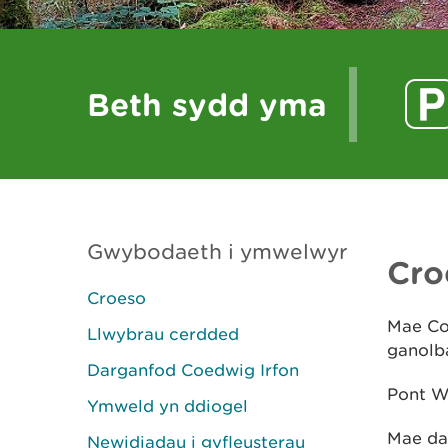
Beth sydd yma
Gwybodaeth i ymwelwyr
Cro
Croeso
Mae Coe
Llwybrau cerdded
ganolb
Darganfod Coedwig Irfon
Pont We
Ymweld yn ddiogel
Mae dau
Newidiadau i gyfleusterau