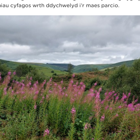
niau cyfagos wrth ddychwelyd i’r maes parcio.