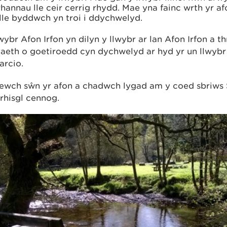
rhannau lle ceir cerrig rhydd. Mae yna fainc wrth yr a
lle byddwch yn troi i ddychwelyd.
ybr Afon Irfon yn dilyn y llwybr ar lan Afon Irfon a t
eth o goetiroedd cyn dychwelyd ar hyd yr un llwybr y
arcio.
wch sŵn yr afon a chadwch lygad am y coed sbriws
rhisgl cennog.