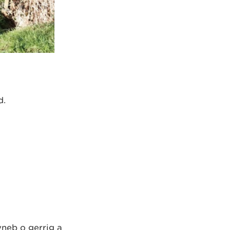
d.
neb o gerrig a