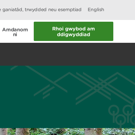
le ganiatâd, trwydded neu esemptiad
English
Rhoi gwybod am
Amdanom
ni
ddigwyddiad