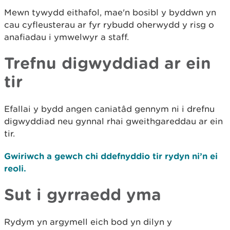
Mewn tywydd eithafol, mae'n bosibl y byddwn yn
cau cyfleusterau ar fyr rybudd oherwydd y risg o
anafiadau i ymwelwyr a staff.
Trefnu digwyddiad ar ein
tir
Efallai y bydd angen caniatâd gennym ni i drefnu
digwyddiad neu gynnal rhai gweithgareddau ar ein
tir.
Gwiriwch a gewch chi ddefnyddio tir rydyn ni’n ei
reoli.
Sut i gyrraedd yma
Rydym yn argymell eich bod yn dilyn y