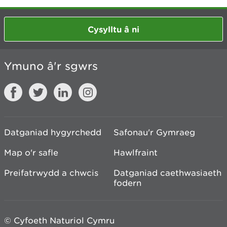
Cysylltu â ni
Ymuno â'r sgwrs
Datganiad hygyrchedd
Safonau'r Gymraeg
Map o'r safle
Hawlfraint
Preifatrwydd a chwcis
Datganiad caethwasiaeth
fodern
© Cyfoeth Naturiol Cymru