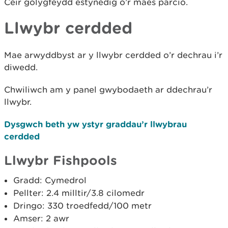
Ceir golygfeydd estynedig o’r maes parcio.
Llwybr cerdded
Mae arwyddbyst ar y llwybr cerdded o’r dechrau i’r
diwedd.
Chwiliwch am y panel gwybodaeth ar ddechrau’r
llwybr.
Dysgwch beth yw ystyr graddau’r llwybrau
cerdded
Llwybr Fishpools
Gradd: Cymedrol
Pellter: 2.4 milltir/3.8 cilomedr
Dringo: 330 troedfedd/100 metr
Amser: 2 awr