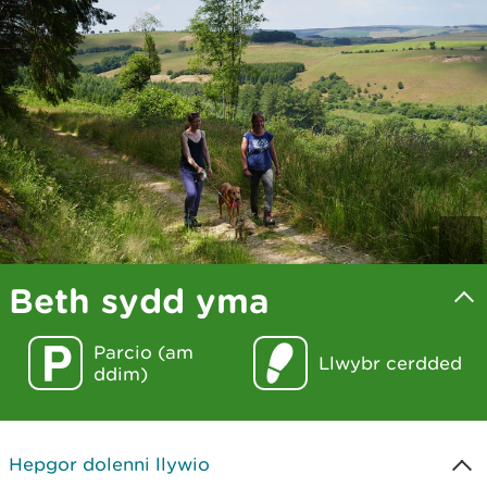
Beth sydd yma
Parcio (am
Llwybr cerdded
ddim)
Hepgor dolenni llywio