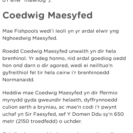
o’r enw “mawnog”).
Coedwig Maesyfed
Mae Fishpools wedi’i leoli yn yr ardal elwir yng
Nghoedwig Maesyfed.
Roedd Coedwig Maesyfed unwaith yn dir hela
brenhinol. Yr adeg honno, nid ardal goediog oedd
hon ond darn o dir agored, wedi ei neilltuo’n
gyfreithiol fel tir hela ceirw i’r brenhinoedd
Normanaidd.
Heddiw mae Coedwig Maesyfed yn dir ffermio
mynydd gyda gweundir helaeth, dyffrynnoedd
culion serth a bryniau, ac mae’n codi i’r pwynt
uchaf yn Sir Faesyfed, sef Y Domen Ddu sy’n 650
metr (2150 troedfedd) o uchder.