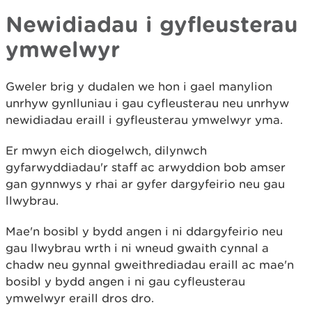
Newidiadau i gyfleusterau
ymwelwyr
Gweler brig y dudalen we hon i gael manylion
unrhyw gynlluniau i gau cyfleusterau neu unrhyw
newidiadau eraill i gyfleusterau ymwelwyr yma.
Er mwyn eich diogelwch, dilynwch
gyfarwyddiadau'r staff ac arwyddion bob amser
gan gynnwys y rhai ar gyfer dargyfeirio neu gau
llwybrau.
Mae'n bosibl y bydd angen i ni ddargyfeirio neu
gau llwybrau wrth i ni wneud gwaith cynnal a
chadw neu gynnal gweithrediadau eraill ac mae'n
bosibl y bydd angen i ni gau cyfleusterau
ymwelwyr eraill dros dro.