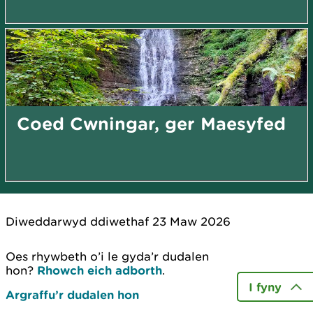
Coed Cwningar, ger Maesyfed
Diweddarwyd ddiwethaf 23 Maw 2026
Oes rhywbeth o’i le gyda’r dudalen
hon?
Rhowch eich adborth
.
I fyny
Argraffu’r dudalen hon