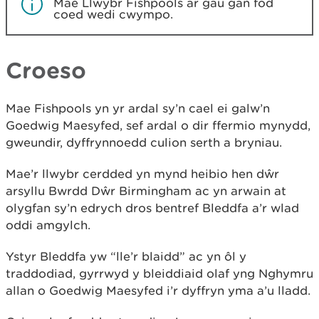
Mae Llwybr Fishpools ar gau gan fod
coed wedi cwympo.
Croeso
Mae Fishpools yn yr ardal sy’n cael ei galw’n
Goedwig Maesyfed, sef ardal o dir ffermio mynydd,
gweundir, dyffrynnoedd culion serth a bryniau.
Mae’r llwybr cerdded yn mynd heibio hen dŵr
arsyllu Bwrdd Dŵr Birmingham ac yn arwain at
olygfan sy’n edrych dros bentref Bleddfa a’r wlad
oddi amgylch.
Ystyr Bleddfa yw “lle’r blaidd” ac yn ôl y
traddodiad, gyrrwyd y bleiddiaid olaf yng Nghymru
allan o Goedwig Maesyfed i’r dyffryn yma a’u lladd.