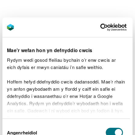
Y cyfeirnod grid Arolwg Ordnans ar gyfer y maes
parcio yw SO 188 681 (Explorer Map 200).
Y cod post yw LD7 1PA.
Sylwer bod y cod post hwn
Mae'r wefan hon yn defnyddio cwcis
yn cwmpasu ardal eang ac ni fydd yn mynd â chi
Rydym wedi gosod ffeiliau bychain o’r enw cwcis ar
yn uniongyrchol i’r fynedfa.
eich dyfais er mwyn caniatáu i’n safle weithio.
Edrychwch ar y lle hwn ar wefan What3Words.
Hoffem hefyd ddefnyddio cwcis dadansoddi. Mae’r rhain
yn anfon gwybodaeth am y ffordd y caiff ein safle ei
Cludiant cyhoeddus
ddefnyddio i wasanaethau o’r enw Hotjar a Google
Analytics. Rydym yn defnyddio’r wybodaeth hon i wella
Y prif orsaf reilffordd agosaf yw Dolau.
ein safle. Gadewch i ni wybod eich bod yn fodlon â hyn.
Er mwyn cael manylion ynghylch cludiant
Byddwn yn defnyddio cwci i gadw eich dewis.
cyhoeddus, ewch i
wefan Traveline Cymru
.
Dewis
Gellir
darllen mwy am ein cwcis
cyn i chi ddewis.
Angenrheidiol
Caniatâd