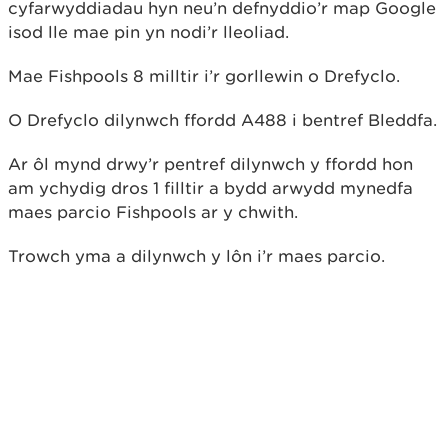
cyfarwyddiadau hyn neu’n defnyddio’r map Google
isod lle mae pin yn nodi’r lleoliad.
Mae Fishpools 8 milltir i’r gorllewin o Drefyclo.
O Drefyclo dilynwch ffordd A488 i bentref Bleddfa.
Ar ôl mynd drwy’r pentref dilynwch y ffordd hon
am ychydig dros 1 filltir a bydd arwydd mynedfa
maes parcio Fishpools ar y chwith.
Trowch yma a dilynwch y lôn i’r maes parcio.