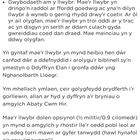
Gwybodaeth am y llwybr: Mae'r llwybr yn
dringo'n raddol ar ffordd goedwig ac yna'n dilyn
llwybr â wyneb o gerrig rhydd drwy'r coetir. Ar ôl
yr ail olygfan, mae'r llwybr yn troi oddi ar y trac
ac yn disgyn yn serth ar ddarn culach gyda
gwreiddiau coed dan draed. Mae meinciau yn y
ddwy olygfan.
Yn gyntaf mae’r llwybr yn mynd heibio hen dŵr
canfod dŵr a ddefnyddid i arolygu’r biblinell sy’n
ymestyn o Ddyffryn Elan i gronfa ddŵr yng
Nghanolbarth Lloegr.
Ym mhellach ymlaen, ceir golygfeydd prydferth i’r
gorllewin, allan ar hyd y dyffryn a’r bryniau o
amgylch Abaty Cwm Hir.
Mae’r llwybr dolen opsiynol (½ milltir/0.9 cilomedr)
yn mynd o amgylch y rhostir lle’r oedd pobl leol ar
un adeg torri mawn ar gyfer tanwydd (hawl hynafol