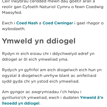
Ceir llwybrau cerdded mewn dau goetir arall a
reolir gan Cyfoeth Naturiol Cymru o fewn Coedwig
Maesyfed.
Ewch i
Coed Nash
a
Coed Cwningar
i gael rhagor o
wybodaeth.
Ymweld yn ddiogel
Rydyn ni eich eisiau chi i ddychwelyd adref yn
ddiogel ar ôl eich ymweliad yma.
Rydych yn gyfrifol am eich diogelwch eich hun yn
ogystal â diogelwch unrhyw blant ac anifeiliaid
sydd gyda chi yn ystod eich ymweliad.
Am gyngor ac awgrymiadau i'ch helpu i
gynllunio'ch ymweliad, ewch i dudalen
Ymweld â'n
lleoedd yn ddiogel
.