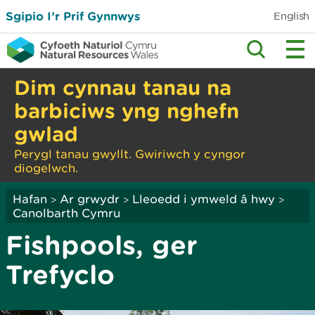
Sgipio I’r Prif Gynnwys
English
Dim cynnau tanau na
barbiciws yng nghefn
gwlad
Perygl tanau gwyllt. Gwiriwch y cyngor
diogelwch.
Hafan
Ar grwydr
Lleoedd i ymweld â hwy
>
>
>
Canolbarth Cymru
Fishpools, ger
Trefyclo