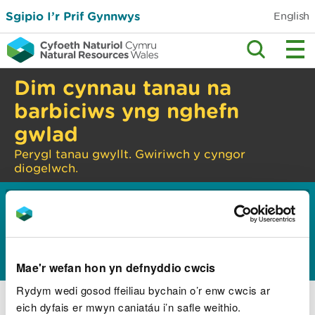
Sgipio I’r Prif Gynnwys
English
Dim cynnau tanau na
barbiciws yng nghefn
gwlad
Perygl tanau gwyllt. Gwiriwch y cyngor
diogelwch.
Hafan
Tystiolaeth a data
Ymchwil ac
>
>
adroddiadau
Adroddiadau Dŵr
Mae'r wefan hon yn defnyddio cwcis
Cynlluniau rheoli basn afon
Rydym wedi gosod ffeiliau bychain o’r enw cwcis ar
eich dyfais er mwyn caniatáu i’n safle weithio.
Ansawdd dŵr