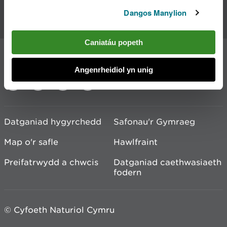
Dangos Manylion
Cysylltu â ni
Caniatáu popeth
Ymuno â'r sgwrs
Angenrheidiol yn unig
Datganiad hygyrchedd
Safonau'r Gymraeg
Map o'r safle
Hawlfraint
Preifatrwydd a chwcis
Datganiad caethwasiaeth
fodern
© Cyfoeth Naturiol Cymru