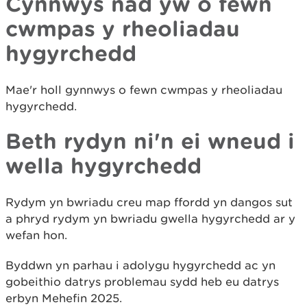
Cynnwys nad yw o fewn
cwmpas y rheoliadau
hygyrchedd
Mae'r holl gynnwys o fewn cwmpas y rheoliadau
hygyrchedd.
Beth rydyn ni'n ei wneud i
wella hygyrchedd
Rydym yn bwriadu creu map ffordd yn dangos sut
a phryd rydym yn bwriadu gwella hygyrchedd ar y
wefan hon.
Byddwn yn parhau i adolygu hygyrchedd ac yn
gobeithio datrys problemau sydd heb eu datrys
erbyn Mehefin 2025.