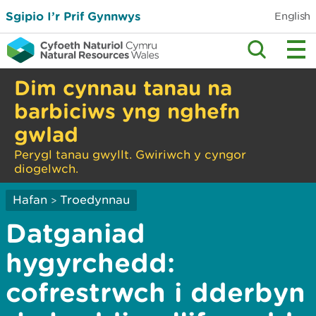
Sgipio I’r Prif Gynnwys
English
Dim cynnau tanau na
barbiciws yng nghefn
gwlad
Perygl tanau gwyllt. Gwiriwch y cyngor
diogelwch.
Hafan
Troedynnau
>
Datganiad
hygyrchedd:
cofrestrwch i dderbyn