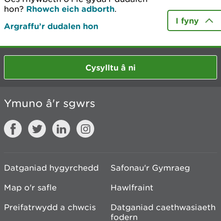
hon?
Rhowch eich adborth
.
I fyny
Argraffu’r dudalen hon
Cysylltu â ni
Ymuno â'r sgwrs
Datganiad hygyrchedd
Safonau'r Gymraeg
Map o'r safle
Hawlfraint
Preifatrwydd a chwcis
Datganiad caethwasiaeth
fodern