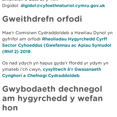
Digidol:
digidol@cyfoethnaturiol.cymru.gov.uk
Gweithdrefn orfodi
Mae’r Comisiwn Cydraddoldeb a Hawliau Dynol yn
gyfrifol am orfodi
Rheoliadau Hygyrchedd Cyrff
Sector Cyhoeddus (Gwefannau ac Apiau Symudol
(Rhif 2) 2018
.
Os nad ydych yn hapus gyda'r ffordd yr ydym yn
ymateb i'ch cwyn,
cysylltwch â'r Gwasanaeth
Cynghori a Chefnogi Cydraddoldeb
.
Gwybodaeth dechnegol
am hygyrchedd y wefan
hon