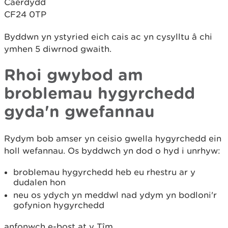
Caerdydd
CF24 0TP
Byddwn yn ystyried eich cais ac yn cysylltu â chi
ymhen 5 diwrnod gwaith.
Rhoi gwybod am
broblemau hygyrchedd
gyda'n gwefannau
Rydym bob amser yn ceisio gwella hygyrchedd ein
holl wefannau. Os byddwch yn dod o hyd i unrhyw:
broblemau hygyrchedd heb eu rhestru ar y
dudalen hon
neu os ydych yn meddwl nad ydym yn bodloni'r
gofynion hygyrchedd
anfonwch e-bost at y Tîm