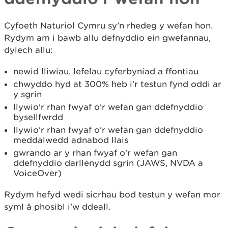
Cyfoeth Naturiol Cymru sy’n rhedeg y wefan hon.
Rydym am i bawb allu defnyddio ein gwefannau,
dylech allu:
newid lliwiau, lefelau cyferbyniad a ffontiau
chwyddo hyd at 300% heb i'r testun fynd oddi ar
y sgrin
llywio'r rhan fwyaf o'r wefan gan ddefnyddio
bysellfwrdd
llywio'r rhan fwyaf o'r wefan gan ddefnyddio
meddalwedd adnabod llais
gwrando ar y rhan fwyaf o'r wefan gan
ddefnyddio darllenydd sgrin (JAWS, NVDA a
VoiceOver)
Rydym hefyd wedi sicrhau bod testun y wefan mor
syml â phosibl i'w ddeall.