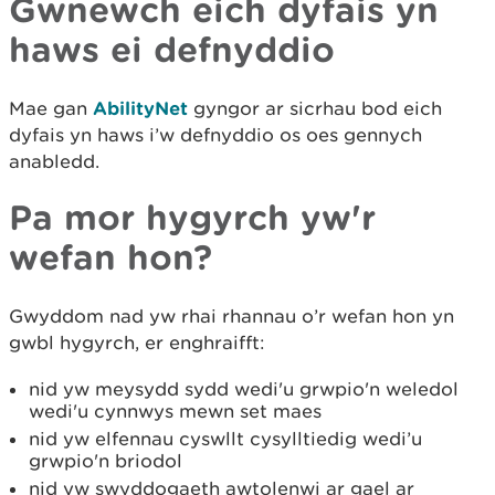
Gwnewch eich dyfais yn
haws ei defnyddio
Mae gan
AbilityNet
gyngor ar sicrhau bod eich
dyfais yn haws i’w defnyddio os oes gennych
anabledd.
Pa mor hygyrch yw'r
wefan hon?
Gwyddom nad yw rhai rhannau o’r wefan hon yn
gwbl hygyrch, er enghraifft:
nid yw meysydd sydd wedi'u grwpio'n weledol
wedi'u cynnwys mewn set maes
nid yw elfennau cyswllt cysylltiedig wedi’u
grwpio'n briodol
nid yw swyddogaeth awtolenwi ar gael ar