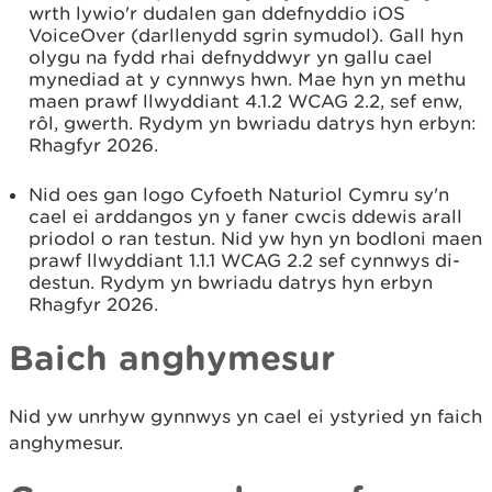
wrth lywio'r dudalen gan ddefnyddio iOS
VoiceOver (darllenydd sgrin symudol). Gall hyn
olygu na fydd rhai defnyddwyr yn gallu cael
mynediad at y cynnwys hwn. Mae hyn yn methu
maen prawf llwyddiant 4.1.2 WCAG 2.2, sef enw,
rôl, gwerth. Rydym yn bwriadu datrys hyn erbyn:
Rhagfyr 2026.
Nid oes gan logo Cyfoeth Naturiol Cymru sy'n
cael ei arddangos yn y faner cwcis ddewis arall
priodol o ran testun. Nid yw hyn yn bodloni maen
prawf llwyddiant 1.1.1 WCAG 2.2 sef cynnwys di-
destun. Rydym yn bwriadu datrys hyn erbyn
Rhagfyr 2026.
Baich anghymesur
Nid yw unrhyw gynnwys yn cael ei ystyried yn faich
anghymesur.