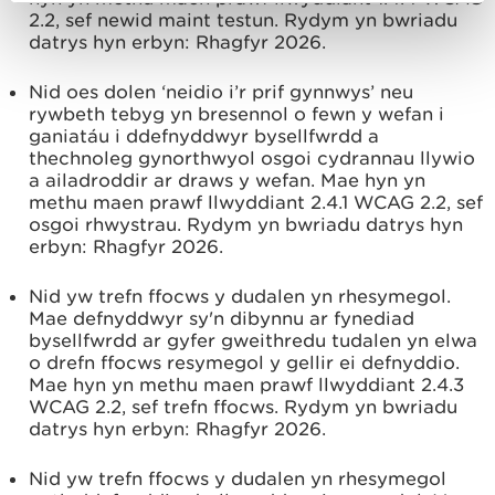
2.2, sef newid maint testun. Rydym yn bwriadu
datrys hyn erbyn:
Rhagfyr 2026.
Nid oes dolen ‘neidio i’r prif gynnwys’ neu
rywbeth tebyg yn bresennol o fewn y wefan i
ganiatáu i ddefnyddwyr bysellfwrdd a
thechnoleg gynorthwyol osgoi cydrannau llywio
a ailadroddir ar draws y wefan. Mae hyn yn
methu maen prawf llwyddiant 2.4.1 WCAG 2.2, sef
osgoi rhwystrau. Rydym yn bwriadu datrys hyn
erbyn:
Rhagfyr 2026.
Nid yw trefn ffocws y dudalen yn rhesymegol.
Mae defnyddwyr sy'n dibynnu ar fynediad
bysellfwrdd ar gyfer gweithredu tudalen yn elwa
o drefn ffocws resymegol y gellir ei defnyddio.
Mae hyn yn methu maen prawf llwyddiant 2.4.3
WCAG 2.2, sef trefn ffocws. Rydym yn bwriadu
datrys hyn erbyn:
Rhagfyr 2026.
Nid yw trefn ffocws y dudalen yn rhesymegol