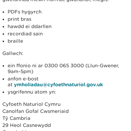
PDFs hygyrch
print bras
hawdd ei ddarllen
recordiad sain
braille
Gallwch:
ein ffonio ni ar 0300 065 3000 (Llun-Gwener,
9am-5pm)
anfon e-bost
at
ymholiadau@cyfoethnaturiol.gov.uk
ysgrifennu atom yn:
Cyfoeth Naturiol Cymru
Canolfan Gofal Cwsmeriaid
Tŷ Cambria
29 Heol Casnewydd