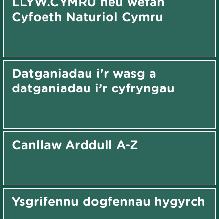
LLYW.CYMRU neu wefan
Cyfoeth Naturiol Cymru
Datganiadau i'r wasg a
datganiadau i’r cyfryngau
Canllaw Arddull A-Z
Ysgrifennu dogfennau hygyrch