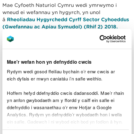
Mae Cyfoeth Naturiol Cymru wedi ymrwymo i
wneud ei wefannau yn hygyrch, yn unol
â
Rheoliadau Hygyrchedd Cyrff Sector Cyhoeddus
(Gwefannau ac Apiau Symudol) (Rhif 2) 2018.
Statws cydymffurfio
Mae’r wefan hon yn cydymffurfio’n rhannol â safon
Mae'r wefan hon yn defnyddio cwcis
AA
Canllawiau Hygyrchedd Cynnwys Gwefannau
Rydym wedi gosod ffeiliau bychain o’r enw cwcis ar
(WCAG) fersiwn 2.2
, yn sgil yr achosion o ddiffyg
eich dyfais er mwyn caniatáu i’n safle weithio.
cydymffurfio a restrir isod.
Cynnwys nad yw’n
Hoffem hefyd ddefnyddio cwcis dadansoddi. Mae’r rhain
yn anfon gwybodaeth am y ffordd y caiff ein safle ei
hygyrch
ddefnyddio i wasanaethau o’r enw Hotjar a Google
Analytics. Rydym yn defnyddio’r wybodaeth hon i wella
Nid yw'r cynnwys a restrir isod yn hygyrch am y
ein safle. Gadewch i ni wybod eich bod yn fodlon â hyn.
rhesymau canlynol:
Byddwn yn defnyddio cwci i gadw eich dewis.