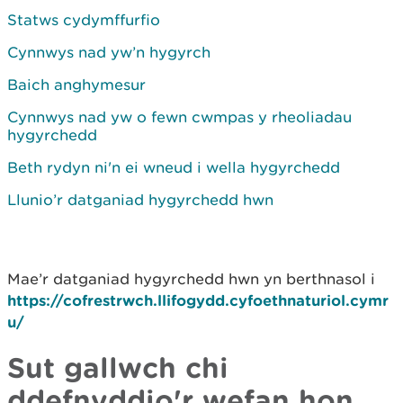
Statws cydymffurfio
Cynnwys nad yw’n hygyrch
Baich anghymesur
Cynnwys nad yw o fewn cwmpas y rheoliadau
hygyrchedd
Beth rydyn ni'n ei wneud i wella hygyrchedd
Llunio’r datganiad hygyrchedd hwn
Mae’r datganiad hygyrchedd hwn yn berthnasol i
https://cofrestrwch.llifogydd.cyfoethnaturiol.cymr
u/
Sut gallwch chi
ddefnyddio'r wefan hon