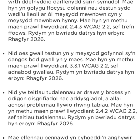
wrth ddefnyddio darllenydd sgrin symudol. Mae
hyn yn golygu ffocysu dolenni neu destun sydd
wedi'u lleoli ar ôl meysydd mewnbwn cyn y
meysydd mewnbwn hynny. Mae hyn yn methu
maen prawf llwyddiant 2.4.3 WCAG 2.2, sef trefn
ffocws. Rydym yn bwriadu datrys hyn erbyn:
Rhagfyr 2026.
Nid oes gwall testun yn y meysydd gofynnol sy'n
dangos bod gwall yn y maes. Mae hyn yn methu
maen prawf llwyddiant 3.3.1 WCAG 2.2, sef
adnabod gwallau. Rydym yn bwriadu datrys hyn
erbyn:
Rhagfyr 2026.
Nid yw teitlau tudalennau ar draws y broses yn
ddigon disgrifiadol nac addysgiadol, a allai
achosi problemau llywio rhwng tabiau. Mae hyn
yn methu maen prawf llwyddiant 2.4.2 WCAG 2.2,
sef teitlau tudalennau. Rydym yn bwriadu datrys
hyn erbyn:
Rhagfyr 2026.
Mae elfennau pennawd yn cyhoeddi'n anghywir