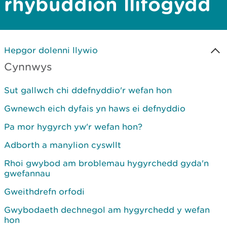
rhybuddion llifogydd
Hepgor dolenni llywio
Cynnwys
Sut gallwch chi ddefnyddio'r wefan hon
Gwnewch eich dyfais yn haws ei defnyddio
Pa mor hygyrch yw'r wefan hon?
Adborth a manylion cyswllt
Rhoi gwybod am broblemau hygyrchedd gyda'n
gwefannau
Gweithdrefn orfodi
Gwybodaeth dechnegol am hygyrchedd y wefan
hon