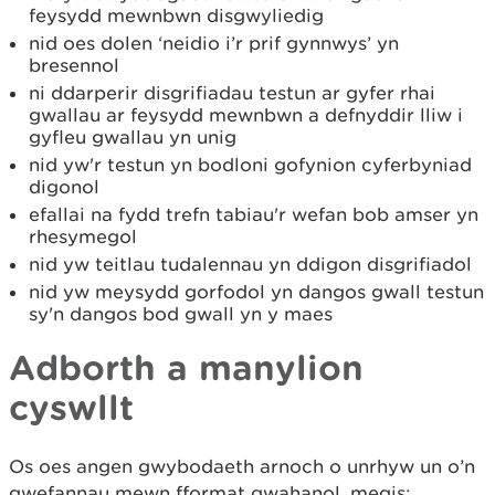
feysydd mewnbwn disgwyliedig
nid oes dolen ‘neidio i’r prif gynnwys’ yn
bresennol
ni ddarperir disgrifiadau testun ar gyfer rhai
gwallau ar feysydd mewnbwn a defnyddir lliw i
gyfleu gwallau yn unig
nid yw'r testun yn bodloni gofynion cyferbyniad
digonol
efallai na fydd trefn tabiau'r wefan bob amser yn
rhesymegol
nid yw teitlau tudalennau yn ddigon disgrifiadol
nid yw meysydd gorfodol yn dangos gwall testun
sy'n dangos bod gwall yn y maes
Adborth a manylion
cyswllt
Os oes angen gwybodaeth arnoch o unrhyw un o’n
gwefannau mewn fformat gwahanol, megis: