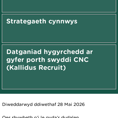
Strategaeth cynnwys
Datganiad hygyrchedd ar
gyfer porth swyddi CNC
(Kallidus Recruit)
Diweddarwyd ddiwethaf 28 Mai 2026
Oes rhywbeth o’i le gyda’r dudalen