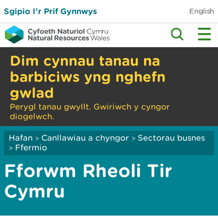
Sgipio I’r Prif Gynnwys
English
Dim cynnau tanau na
barbiciws yng nghefn
gwlad
Perygl tanau gwyllt. Gwiriwch y cyngor
diogelwch.
Hafan
Canllawiau a chyngor
Sectorau busnes
>
>
Ffermio
>
Fforwm Rheoli Tir
Cymru