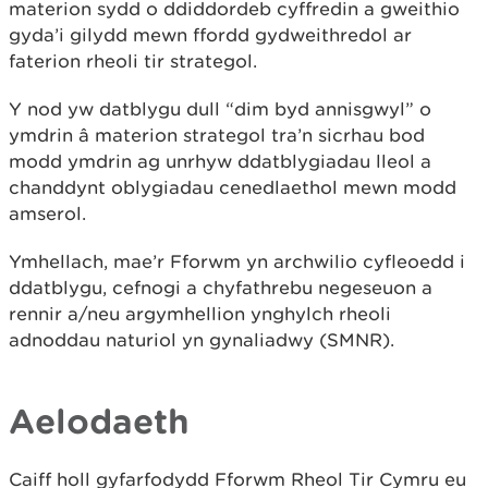
materion sydd o ddiddordeb cyffredin a gweithio
gyda’i gilydd mewn ffordd gydweithredol ar
faterion rheoli tir strategol.
Y nod yw datblygu dull “dim byd annisgwyl” o
ymdrin â materion strategol tra’n sicrhau bod
modd ymdrin ag unrhyw ddatblygiadau lleol a
chanddynt oblygiadau cenedlaethol mewn modd
amserol.
Ymhellach, mae’r Fforwm yn archwilio cyfleoedd i
ddatblygu, cefnogi a chyfathrebu negeseuon a
rennir a/neu argymhellion ynghylch rheoli
adnoddau naturiol yn gynaliadwy (SMNR).
Aelodaeth
Caiff holl gyfarfodydd Fforwm Rheol Tir Cymru eu