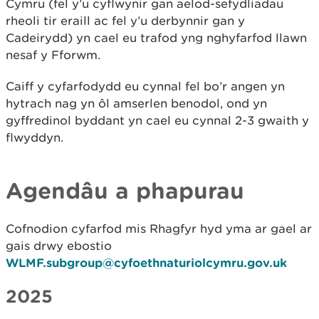
Cymru (fel y’u cyflwynir gan aelod-sefydliadau
rheoli tir eraill ac fel y’u derbynnir gan y
Cadeirydd) yn cael eu trafod yng nghyfarfod llawn
nesaf y Fforwm.
Caiff y cyfarfodydd eu cynnal fel bo’r angen yn
hytrach nag yn ôl amserlen benodol, ond yn
gyffredinol byddant yn cael eu cynnal 2-3 gwaith y
flwyddyn.
Agendâu a phapurau
Cofnodion cyfarfod mis Rhagfyr hyd yma ar gael ar
gais drwy ebostio
WLMF.subgroup@cyfoethnaturiolcymru.gov.uk
2025