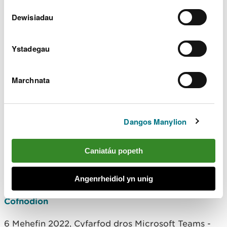
Cofnodion
Dewisiadau
18 Medi 2023, Cyfarfod dros Microsoft Teams -
Cofnodion
Ystadegau
5 Mehefin 2023, Cyfarfod dros Microsoft Teams -
Cofnodion
Marchnata
13 Mawrth 2023, Cyfarfod dros Microsoft Teams -
Cofnodion
Dangos Manylion
2022
Caniatáu popeth
5 Rhagfyr 2022, Cyfarfod dros Microsoft Teams -
Cofnodion
Angenrheidiol yn unig
5 Medi 2022, Cyfarfod dros Microsoft Teams -
Cofnodion
6 Mehefin 2022, Cyfarfod dros Microsoft Teams -