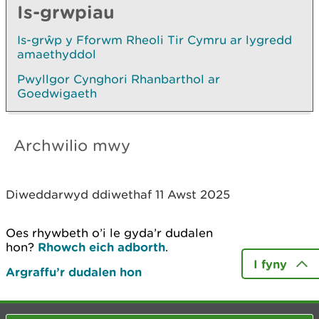
Is-grwpiau
Is-grŵp y Fforwm Rheoli Tir Cymru ar lygredd
amaethyddol
Pwyllgor Cynghori Rhanbarthol ar
Goedwigaeth
Archwilio mwy
Diweddarwyd ddiwethaf 11 Awst 2025
Oes rhywbeth o’i le gyda’r dudalen
hon?
Rhowch eich adborth
.
I fyny
Argraffu’r dudalen hon