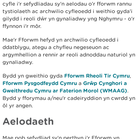
cyfle i'r sefydliadau sy'n aelodau o'r fforwm rannu
tystiolaeth ac archwilio cyfleoedd i weithio gyda'i
gilydd i reoli dŵr yn gynaliadwy yng Nghymru - o'r
ffynnon i'r môr.
Mae'r Fforwm hefyd yn archwilio cyfleoedd i
ddatblygu, ategu a chyfleu negeseuon ac
argymhellion a rennir ar reoli adnoddau naturiol yn
gynaliadwy.
Bydd yn gweithio gyda
Fforwm Rheoli Tir Cymru
,
Fforwm Pysgodfeydd Cymru
a
Grŵp Cynghori a
Gweithredu Cymru ar Faterion Morol (WMAAG)
.
Bydd y fforymau a/neu'r cadeiryddion yn cwrdd yn
ôl yr angen.
Aelodaeth
Mae pob sefydliad sy'n perthyn i'r Fforwm yn