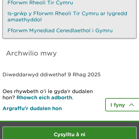
Fforwm Rheoli Tir Cymru
Is-grŵp y Fforwm Rheoli Tir Cymru ar lygredd
amaethyddol
Fforwm Mynediad Cenedlaethol i Gymru
Archwilio mwy
Diweddarwyd ddiwethaf 9 Rhag 2025
Oes rhywbeth o’i le gyda’r dudalen
hon?
Rhowch eich adborth
.
I fyny
Argraffu’r dudalen hon
Cysylltu â ni