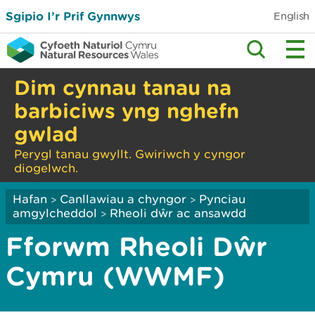
Sgipio I’r Prif Gynnwys
English
Dim cynnau tanau na
barbiciws yng nghefn
gwlad
Perygl tanau gwyllt. Gwiriwch y cyngor
diogelwch.
Hafan
Canllawiau a chyngor
Pynciau
>
>
amgylcheddol
Rheoli dŵr ac ansawdd
>
Fforwm Rheoli Dŵr
Cymru (WWMF)