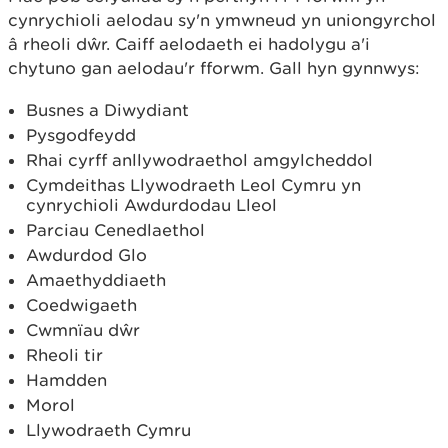
cynrychioli aelodau sy'n ymwneud yn uniongyrchol
â rheoli dŵr. Caiff aelodaeth ei hadolygu a'i
chytuno gan aelodau'r fforwm. Gall hyn gynnwys:
Busnes a Diwydiant
Pysgodfeydd
Rhai cyrff anllywodraethol amgylcheddol
Cymdeithas Llywodraeth Leol Cymru yn
cynrychioli Awdurdodau Lleol
Parciau Cenedlaethol
Awdurdod Glo
Amaethyddiaeth
Coedwigaeth
Cwmnïau dŵr
Rheoli tir
Hamdden
Morol
Llywodraeth Cymru