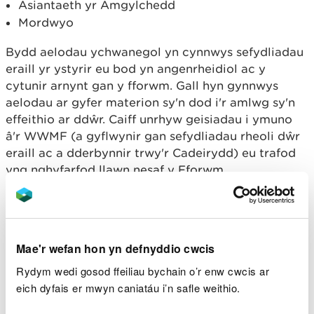
Asiantaeth yr Amgylchedd
Mordwyo
Bydd aelodau ychwanegol yn cynnwys sefydliadau
eraill yr ystyrir eu bod yn angenrheidiol ac y
cytunir arnynt gan y fforwm. Gall hyn gynnwys
aelodau ar gyfer materion sy'n dod i'r amlwg sy'n
effeithio ar ddŵr. Caiff unrhyw geisiadau i ymuno
â'r WWMF (a gyflwynir gan sefydliadau rheoli dŵr
eraill ac a dderbynnir trwy'r Cadeirydd) eu trafod
yng nghyfarfod llawn nesaf y Fforwm.
Cyfarfodydd
Caiff pob cyfarfod o'r bwrdd ei gadeirio gan ein
Mae'r wefan hon yn defnyddio cwcis
haelod bwrdd yr Athro Steve Ormerod, a bydd yn
Rydym wedi gosod ffeiliau bychain o’r enw cwcis ar
cynnwys yr arweinwyr polisi a gweithredol
eich dyfais er mwyn caniatáu i’n safle weithio.
perthnasol. Fe'n cynrychiolir ni gan gyfarwyddwr
gweithredol neu aelod o'r grŵp arwain.