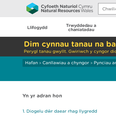
Search:
Trwyddedau a
Llifogydd
chaniatadau
Dim cynnau tanau na ba
Perygl tanau gwyllt. Gwiriwch y cyngor di
Hafan
Canllawiau a chyngor
Pynciau a
>
>
Yn yr adran hon
Diogelu dŵr daear rhag llygredd