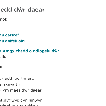
gredd dŵr daear
nol:
au cartref
u anifeiliaid
 yr Amgylchedd o ddiogelu dŵr
llu:
ar
wriaeth berthnasol
ein gwaith
yr ym maes dŵr daear
tblygwyr, cynllunwyr,
ddol, tynwyr dŵr, a