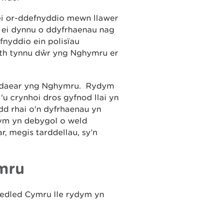
ei or-ddefnyddio mewn llawer
 ei dynnu o ddyfrhaenau nag
fnyddio ein polisïau
ith tynnu dŵr yng Nghymru er
r daear yng Nghymru. Rydym
u crynhoi dros gyfnod llai yn
dd rhai o'n dyfrhaenau yn
dym yn debygol o weld
, megis tarddellau, sy’n
mru
edled Cymru lle rydym yn