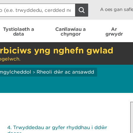
A oes gan saf
Tystiolaeth a
Canllawiau a
Ar
data
chyngor
grwydr
rbiciws yng nghefn gwlad
ogelwch.
mgylcheddol
Rheoli dŵr ac ansawdd
>
Trwyddedau ar gyfer rhyddhau i ddŵr