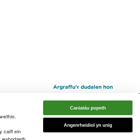
Argraffu’r dudalen hon
I fyny
Caniatáu popeth
weithio.
muno â'r sgwrs
Angenrheidiol yn unig
 caiff ein
’r wybodaeth