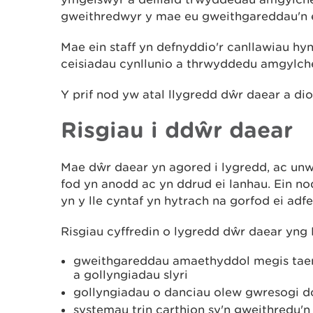
gweithredwyr y mae eu gweithgareddau'n ef
Mae ein staff yn defnyddio'r canllawiau h
ceisiadau cynllunio a thrwyddedu amgylch
Y prif nod yw atal llygredd dŵr daear a di
Risgiau i ddŵr daear
Mae dŵr daear yn agored i lygredd, ac unwa
fod yn anodd ac yn ddrud ei lanhau. Ein no
yn y lle cyntaf yn hytrach na gorfod ei ad
Risgiau cyffredin o lygredd dŵr daear yng
gweithgareddau amaethyddol megis taen
a gollyngiadau slyri
gollyngiadau o danciau olew gwresogi 
systemau trin carthion sy'n gweithredu'n