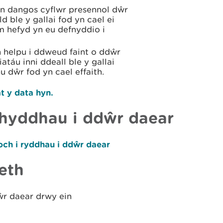
n dangos cyflwr presennol dŵr
 ble y gallai fod yn cael ei
m hefyd yn eu defnyddio i
n helpu i ddweud faint o ddŵr
atáu inni ddeall ble y gallai
 dŵr fod yn cael effaith.
t y data hyn.
rhyddhau i ddŵr daear
ch i ryddhau i ddŵr daear
aeth
dŵr daear drwy ein