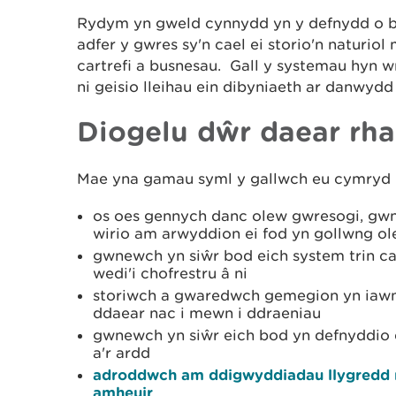
Rydym yn gweld cynnydd yn y defnydd o b
adfer y gwres sy'n cael ei storio'n naturio
cartrefi a busnesau. Gall y systemau hyn w
ni geisio lleihau ein dibyniaeth ar danwydd 
Diogelu dŵr daear rha
Mae yna gamau syml y gallwch eu cymryd i
os oes gennych danc olew gwresogi, gwn
wirio am arwyddion ei fod yn gollwng o
gwnewch yn siŵr bod eich system trin car
wedi'i chofrestru â ni
storiwch a gwaredwch gemegion yn iawn 
ddaear nac i mewn i ddraeniau
gwnewch yn siŵr eich bod yn defnyddio d
a'r ardd
adroddwch am ddigwyddiadau llygredd n
amheuir