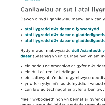
Canllawiau ar sut i atal lly
Dewch o hyd i ganllawiau manwl ar y canly
atal llygredd dŵr daear o fynwentydd
atal llygredd dŵr daear o gladdedigaeth
atal llygredd dŵr daear o gladdedigaetha
Rydym wedi mabwysiadu
dull Asiantaeth
daear
(Saesneg yn unig). Mae hyn yn amline
ein nodau ac amcanion ar gyfer dŵr dae
ein dull o'i reoli a'i ddiogelu
ein safbwynt a'n dull o gymhwyso deddf
yr offer rydyn ni'n eu defnyddio i wneud 
canllawiau technegol ar gyfer arbenigw
Mae'r wybodaeth hon yn bennaf ar gyfer da
ymgeiswyr a deiliaid trwyddedau amgylche