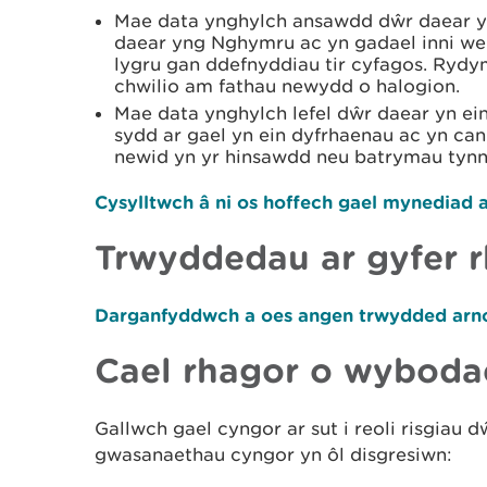
Mae data ynghylch ansawdd dŵr daear y
daear yng Nghymru ac yn gadael inni weld
lygru gan ddefnyddiau tir cyfagos. Rydy
chwilio am fathau newydd o halogion.
Mae data ynghylch lefel dŵr daear yn ei
sydd ar gael yn ein dyfrhaenau ac yn cani
newid yn yr hinsawdd neu batrymau tynnu
Cysylltwch â ni os hoffech gael mynediad a
Trwyddedau ar gyfer 
Darganfyddwch a oes angen trwydded arno
Cael rhagor o wybod
Gallwch gael cyngor ar sut i reoli risgiau 
gwasanaethau cyngor yn ôl disgresiwn: