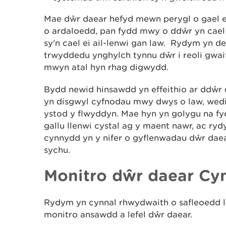
Mae dŵr daear hefyd mewn perygl o gael 
o ardaloedd, pan fydd mwy o ddŵr yn cael
sy'n cael ei ail-lenwi gan law. Rydym yn de
trwyddedu ynghylch tynnu dŵr i reoli gwa
mwyn atal hyn rhag digwydd.
Bydd newid hinsawdd yn effeithio ar ddŵ
yn disgwyl cyfnodau mwy dwys o law, wedi'
ystod y flwyddyn. Mae hyn yn golygu na fy
gallu llenwi cystal ag y maent nawr, ac ry
cynnydd yn y nifer o gyflenwadau dŵr daear
sychu.
Monitro dŵr daear Cy
Rydym yn cynnal rhwydwaith o safleoedd l
monitro ansawdd a lefel dŵr daear.