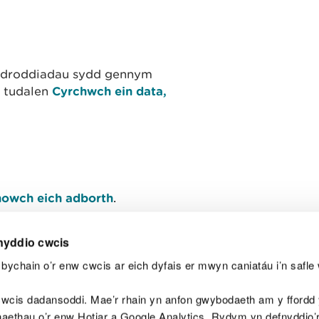
r adroddiadau sydd gennym
n tudalen
Cyrchwch ein data,
owch eich adborth
.
nyddio cwcis
bychain o’r enw cwcis ar eich dyfais er mwyn caniatáu i’n safle 
Y
wcis dadansoddi. Mae’r rhain yn anfon gwybodaeth am y ffordd y
anaethau o’r enw Hotjar a Google Analytics. Rydym yn defnyddio