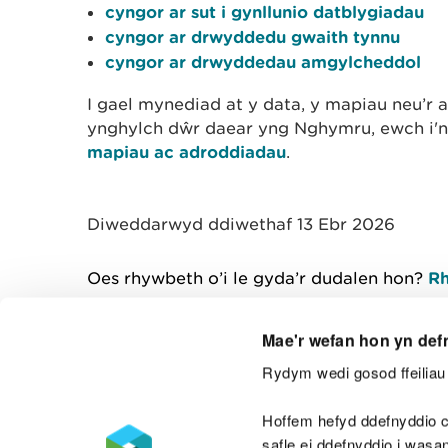
cyngor ar sut i gynllunio datblygiadau
cyngor ar drwyddedu gwaith tynnu
cyngor ar drwyddedau amgylcheddol
I gael mynediad at y data, y mapiau neu’
ynghylch dŵr daear yng Nghymru, ewch i'
mapiau ac adroddiadau
.
Diweddarwyd ddiwethaf 13 Ebr 2026
Oes rhywbeth o’i le gyda’r dudalen hon?
Rh
Mae'r wefan hon yn def
Rydym wedi gosod ffeiliau 
Cysylltu â ni
Hoffem hefyd ddefnyddio c
safle ei ddefnyddio i was