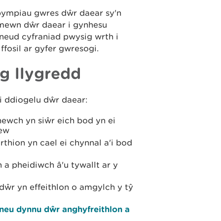
ympiau gwres dŵr daear sy'n
l mewn dŵr daear i gynhesu
neud cyfraniad pwysig wrth i
ffosil ar gyfer gwresogi.
g llygredd
 ddiogelu dŵr daear:
ewch yn siŵr eich bod yn ei
lew
thion yn cael ei chynnal a'i bod
a pheidiwch â'u tywallt ar y
ŵr yn effeithlon o amgylch y tŷ
eu dynnu dŵr anghyfreithlon a