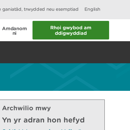
le ganiatâd, trwydded neu esemptiad
English
Rhoi gwybod am
Amdanom
ni
ddigwyddiad
Archwilio mwy
Yn yr adran hon hefyd