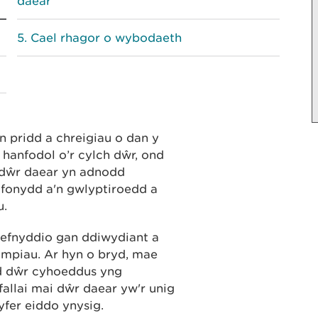
daear
Cael rhagor o wybodaeth
n pridd a chreigiau o dan y
hanfodol o’r cylch dŵr, ond
e dŵr daear yn adnodd
afonydd a'n gwlyptiroedd a
u.
ddefnyddio gan ddiwydiant a
ympiau. Ar hyn o bryd, mae
ad dŵr cyhoeddus yng
llai mai dŵr daear yw'r unig
yfer eiddo ynysig.