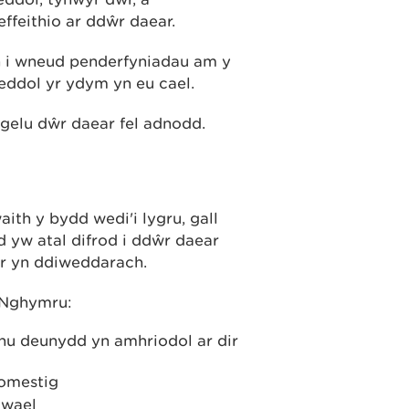
feithio ar ddŵr daear.
yn i wneud penderfyniadau am y
eddol yr ydym yn eu cael.
ogelu dŵr daear fel adnodd.
ith y bydd wedi'i lygru, gall
d yw atal difrod i ddŵr daear
fer yn ddiweddarach.
 Nghymru:
u deunydd yn amhriodol ar dir
domestig
 wael