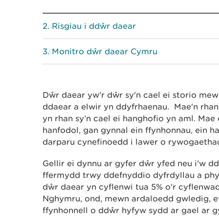
Risgiau i ddŵr daear
Monitro dŵr daear Cymru
Dŵr daear yw'r dŵr sy'n cael ei storio mew
ddaear a elwir yn ddyfrhaenau. Mae'n rhan 
yn rhan sy’n cael ei hanghofio yn aml. Ma
hanfodol, gan gynnal ein ffynhonnau, ein h
darparu cynefinoedd i lawer o rywogaetha
Gellir ei dynnu ar gyfer dŵr yfed neu i'w 
ffermydd trwy ddefnyddio dyfrdyllau a ph
dŵr daear yn cyflenwi tua 5% o'r cyflenw
Nghymru, ond, mewn ardaloedd gwledig, efa
ffynhonnell o ddŵr hyfyw sydd ar gael ar g