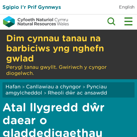
Sgipio I’r Prif Gynnwys
English
Dim cynnau tanau na
barbiciws yng nghefn
gwlad
Perygl tanau gwyllt. Gwiriwch y cyngor
diogelwch.
Hafan
Canllawiau a chyngor
Pynciau
>
>
amgylcheddol
Rheoli dŵr ac ansawdd
>
Atal llygredd dŵr
daear o
gladdedigaethau