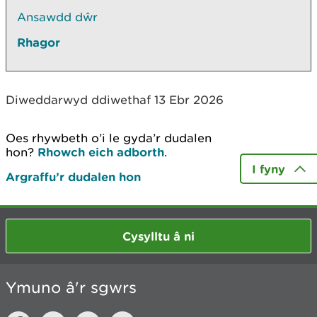
Ansawdd dŵr
Rhagor
Diweddarwyd ddiwethaf 13 Ebr 2026
Oes rhywbeth o’i le gyda’r dudalen
hon?
Rhowch eich adborth
.
I fyny
Argraffu’r dudalen hon
Cysylltu â ni
Ymuno â'r sgwrs