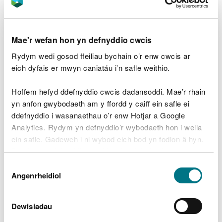
bywyd gwyllt
Mynwentydd anifeiliaid
Mae'r wefan hon yn defnyddio cwcis
anwes
Rydym wedi gosod ffeiliau bychain o’r enw cwcis ar
eich dyfais er mwyn caniatáu i’n safle weithio.
Rhaid i chi gwblhau
asesiad risg dŵr daear
fel rhan
o'ch cais cynllunio.
Hoffem hefyd ddefnyddio cwcis dadansoddi. Mae’r rhain
yn anfon gwybodaeth am y ffordd y caiff ein safle ei
Rydym yn defnyddio dull cymesur wrth asesu
ddefnyddio i wasanaethau o’r enw Hotjar a Google
asesiadau risg dŵr daear. Bydd y risg ar gyfer pob
Analytics. Rydym yn defnyddio’r wybodaeth hon i wella
safle yn dibynnu ar lawer o ffactorau, gan gynnwys
ein safle. Gadewch i ni wybod eich bod yn fodlon â hyn.
y canlynol:
Byddwn yn defnyddio cwci i gadw eich dewis.
bregusrwydd a sensitifrwydd y dŵr daear isod
Dewis
Gellir
y dyfnder i'r lefel trwythiad
darllen mwy am ein cwcis
cyn i chi ddewis.
Angenrheidiol
Caniatâd
agosrwydd tyniadau dŵr daear, yn enwedig y
rhai a ddefnyddir at ddibenion dŵr yfed neu
Dewisiadau
gynhyrchu bwyd
agosrwydd at gyrsiau dŵr a chynefinoedd