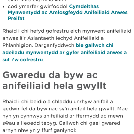
cod ymarfer gwirfoddol
Cymdeithas
Mynwentydd ac Amlosgfeydd Anifeiliaid Anwes
Preifat
Rhaid i chi hefyd gofrestru eich mynwent anifeiliaid
anwes â'r Asiantaeth Iechyd Anifeiliaid a
Phlanhigion. Darganfyddwch
ble gallwch chi
adeiladu mynwentydd ar gyfer anifeiliaid anwes a
sut i'w cofrestru
.
Gwaredu da byw ac
anifeiliaid hela gwyllt
Rhaid i chi beidio â chladdu unrhyw anifail a
gedwir fel da byw nac sy'n anifail hela gwyllt. Mae
hyn yn cynnwys anifeiliaid ar ffermydd ac mewn
sŵau a lleoedd tebyg. Gallwch chi gael gwared
arnyn nhw yn y ffurf ganlynol: