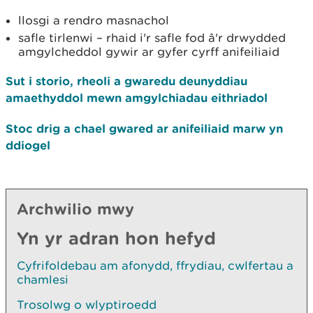
llosgi a rendro masnachol
safle tirlenwi – rhaid i'r safle fod â'r drwydded
amgylcheddol gywir ar gyfer cyrff anifeiliaid
Sut i storio, rheoli a gwaredu deunyddiau
amaethyddol mewn amgylchiadau eithriadol
Stoc drig a chael gwared ar anifeiliaid marw yn
ddiogel
Archwilio mwy
Yn yr adran hon hefyd
Cyfrifoldebau am afonydd, ffrydiau, cwlfertau a
chamlesi
Trosolwg o wlyptiroedd