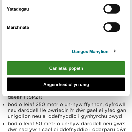
gwlyptiroedd
Ystadegau
math o ddyfrhaen ac amodau hydroddaearegol
lleol
nifer a dwysedd claddedigaethau
Marchnata
technegau claddu a ddefnyddir
Byddwn yn gwrthwynebu unrhyw fynwentydd ar
Dangos Manylion
gyfer anifeiliaid pan fo'r asesiad risg yn dangos bod
y risg i ddŵr daear yn uchel.
Caniatáu popeth
Rhaid i bob claddedigaeth mewn mynwent
anifeiliaid anwes fodloni’r canlynol:
Angenrheidiol yn unig
bod y tu allan i barth gwarchod ffynhonnell dŵr
daear 1 (SPZ1)
bod o leiaf 250 metr o unrhyw ffynnon, dyfrdwll
neu darddell lle bwriedir i'r dŵr gael ei yfed gan
unigolion neu ei ddefnyddio i gynhyrchu bwyd
bod o leiaf 50 metr o unrhyw darddell neu gwrs
dŵr nad yw'n cael ei ddefnyddio i ddarparu dŵr