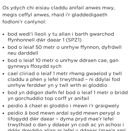
Os ydych chi eisiau claddu anifail anwes mwy,
megis ceffyl anwes, rhaid i'r gladdedigaeth
fodloni’r canlynol:
bod wedi'i lleoli y tu allan i barth gwarchod
ffynhonnell dŵr daear 1 (SPZ1)
bod o leiaf 50 metr o unrhyw ffynnon, dyfrdwll
neu darddell
bod o leiaf 10 metr o unrhyw ddraen cae, gan
gynnwys ffosydd sych
cael cliriad o leiaf 1 metr rhwng gwaelod y twll
claddu a phen y lefel trwythiad – ni ddylai fod
unrhyw ferddwr yn y twll wrth ei gloddio
bod yn ddigon dwfn fel bod o leiaf 1 metr o bridd
yn gorchuddio top corff yr anifail
peidio â chael ei gloddio i mewn i'r graigwely
peidio â bod mewn ardal sydd mewn perygl o
lifogydd dŵr daear – dyma pryd mae'r lefel
trwythiad o dan y ddaear yn codi ac yn achosi i
ddŵr dreiddio allan ar lefel y ddaear (mae'n aml