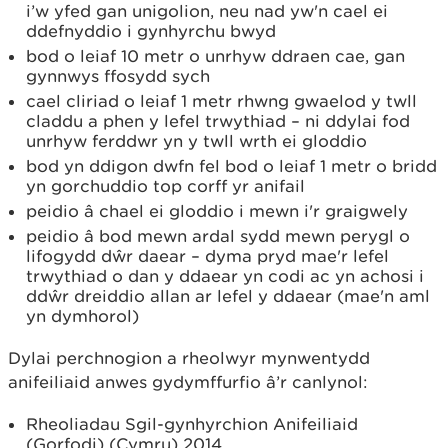
i’w yfed gan unigolion, neu nad yw'n cael ei
ddefnyddio i gynhyrchu bwyd
bod o leiaf 10 metr o unrhyw ddraen cae, gan
gynnwys ffosydd sych
cael cliriad o leiaf 1 metr rhwng gwaelod y twll
claddu a phen y lefel trwythiad – ni ddylai fod
unrhyw ferddwr yn y twll wrth ei gloddio
bod yn ddigon dwfn fel bod o leiaf 1 metr o bridd
yn gorchuddio top corff yr anifail
peidio â chael ei gloddio i mewn i'r graigwely
peidio â bod mewn ardal sydd mewn perygl o
lifogydd dŵr daear – dyma pryd mae'r lefel
trwythiad o dan y ddaear yn codi ac yn achosi i
ddŵr dreiddio allan ar lefel y ddaear (mae'n aml
yn dymhorol)
Dylai perchnogion a rheolwyr mynwentydd
anifeiliaid anwes gydymffurfio â’r canlynol:
Rheoliadau Sgil-gynhyrchion Anifeiliaid
(Gorfodi) (Cymru) 2014