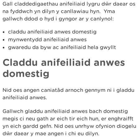
Gall claddedigaethau anifeiliaid lygru dŵr daear os
na fyddwch yn dilyn y canllawiau hyn. Yma
gallwch ddod o hyd i gyngor ar y canlynol:
claddu anifeiliaid anwes domestig
mynwentydd anifeiliaid anwes
gwaredu da byw ac anifeiliaid hela gwyllt
Claddu anifeiliaid anwes
domestig
Nid oes angen caniatâd arnoch gennym ni i gladdu
anifeiliaid anwes.
Gallwch gladdu anifeiliaid anwes bach domestig
megis ci neu gath ar eich tir eich hun, er enghraifft
yn eich gardd gefn. Nid oes unrhyw ofynion diogelu
dŵr daear y mae angen i chi eu dilyn.