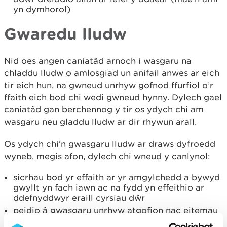
yn dymhorol)
Gwaredu lludw
Nid oes angen caniatâd arnoch i wasgaru na
chladdu lludw o amlosgiad un anifail anwes ar eich
tir eich hun, na gwneud unrhyw gofnod ffurfiol o’r
ffaith eich bod chi wedi gwneud hynny. Dylech gael
caniatâd gan berchennog y tir os ydych chi am
wasgaru neu gladdu lludw ar dir rhywun arall.
Os ydych chi'n gwasgaru lludw ar draws dyfroedd
wyneb, megis afon, dylech chi wneud y canlynol:
sicrhau bod yr effaith ar yr amgylchedd a bywyd
gwyllt yn fach iawn ac na fydd yn effeithio ar
ddefnyddwyr eraill cyrsiau dŵr
peidio â gwasgaru unrhyw atgofion nac eitemau
eraill, gan y gallent niweidio'r amgylchedd a