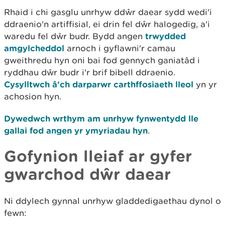
Rhaid i chi gasglu unrhyw ddŵr daear sydd wedi'i
ddraenio'n artiffisial, ei drin fel dŵr halogedig, a'i
waredu fel dŵr budr. Bydd angen
trwydded
amgylcheddol
arnoch i gyflawni'r camau
gweithredu hyn oni bai fod gennych ganiatâd i
ryddhau dŵr budr i'r brif bibell ddraenio.
Cysylltwch â'ch darparwr carthffosiaeth lleol
yn yr
achosion hyn.
Dywedwch wrthym am unrhyw fynwentydd lle
gallai fod angen yr ymyriadau hyn
.
Gofynion lleiaf ar gyfer
gwarchod dŵr daear
Ni ddylech gynnal unrhyw gladdedigaethau dynol o
fewn: