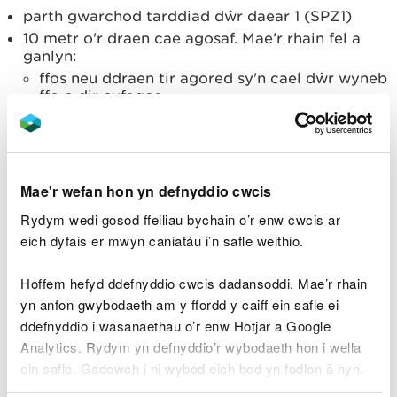
parth gwarchod tarddiad dŵr daear 1 (SPZ1)
10 metr o'r draen cae agosaf. Mae’r rhain fel a
ganlyn:
ffos neu ddraen tir agored sy'n cael dŵr wyneb
ffo o dir cyfagos
pibellau wedi'u claddu neu sianeli wedi’u llenwi
â graean a ddefnyddir i ddraenio dŵr wyneb o
gaeau trwy ddefnyddio disgyrchiant
50 metr o'r darddell neu'r cwrs dŵr agosaf
Mae'r wefan hon yn defnyddio cwcis
250 metr o unrhyw ffynnon, tarddell neu
Rydym wedi gosod ffeiliau bychain o’r enw cwcis ar
ddyfrdwll lle bwriedir y dŵr gael ei yfed gan
eich dyfais er mwyn caniatáu i’n safle weithio.
unigolion neu ei ddefnyddio i gynhyrchu bwyd
ardaloedd a nodwyd fel rhai sydd â nodweddion
Hoffem hefyd ddefnyddio cwcis dadansoddi. Mae’r rhain
llif dŵr daear carstig – mae'r ardaloedd hyn yn
yn anfon gwybodaeth am y ffordd y caiff ein safle ei
agored iawn i lygredd oherwydd gall dŵr daear
lifo'n gyflym trwy'r agennau a'r craciau niferus yn
ddefnyddio i wasanaethau o’r enw Hotjar a Google
y creigiau
Analytics. Rydym yn defnyddio’r wybodaeth hon i wella
ein safle. Gadewch i ni wybod eich bod yn fodlon â hyn.
Ni ddylech gynnal unrhyw gladdedigaethau dynol
Byddwn yn defnyddio cwci i gadw eich dewis.