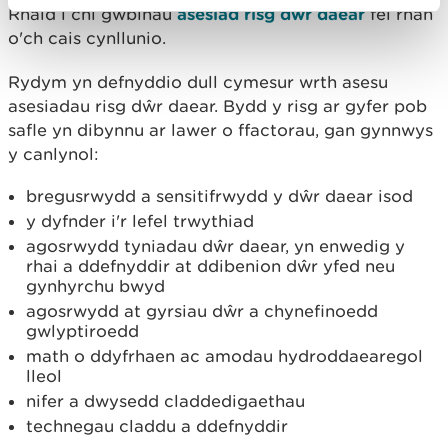
Rhaid i chi gwblhau
asesiad risg dŵr daear
fel rhan
o'ch cais cynllunio.
Rydym yn defnyddio dull cymesur wrth asesu
asesiadau risg dŵr daear. Bydd y risg ar gyfer pob
safle yn dibynnu ar lawer o ffactorau, gan gynnwys
y canlynol:
bregusrwydd a sensitifrwydd y dŵr daear isod
y dyfnder i'r lefel trwythiad
agosrwydd tyniadau dŵr daear, yn enwedig y
rhai a ddefnyddir at ddibenion dŵr yfed neu
gynhyrchu bwyd
agosrwydd at gyrsiau dŵr a chynefinoedd
gwlyptiroedd
math o ddyfrhaen ac amodau hydroddaearegol
lleol
nifer a dwysedd claddedigaethau
technegau claddu a ddefnyddir