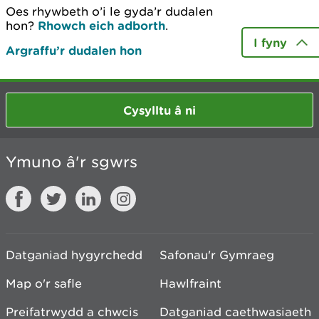
Oes rhywbeth o’i le gyda’r dudalen
hon?
Rhowch eich adborth
.
I fyny
Argraffu’r dudalen hon
Cysylltu â ni
Ymuno â'r sgwrs
Datganiad hygyrchedd
Safonau'r Gymraeg
Map o'r safle
Hawlfraint
Preifatrwydd a chwcis
Datganiad caethwasiaeth