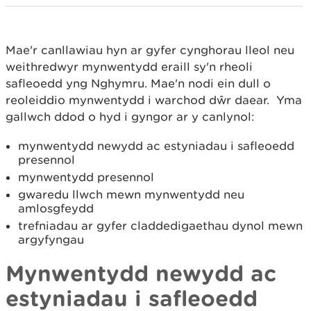
Mae'r canllawiau hyn ar gyfer cynghorau lleol neu
weithredwyr mynwentydd eraill sy'n rheoli
safleoedd yng Nghymru. Mae'n nodi ein dull o
reoleiddio mynwentydd i warchod dŵr daear. Yma
gallwch ddod o hyd i gyngor ar y canlynol:
mynwentydd newydd ac estyniadau i safleoedd
presennol
mynwentydd presennol
gwaredu llwch mewn mynwentydd neu
amlosgfeydd
trefniadau ar gyfer claddedigaethau dynol mewn
argyfyngau
Mynwentydd newydd ac
estyniadau i safleoedd