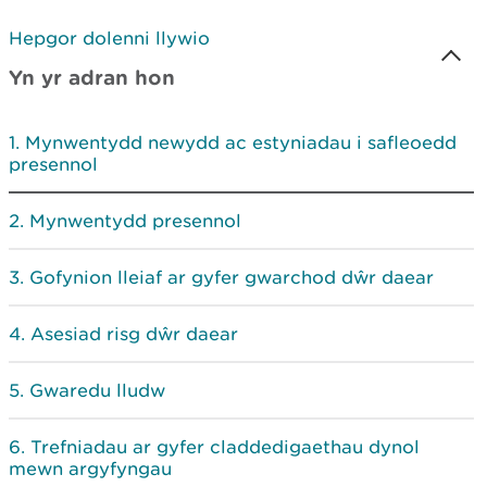
Hepgor dolenni llywio
Yn yr adran hon
Mynwentydd newydd ac estyniadau i safleoedd
presennol
Mynwentydd presennol
Gofynion lleiaf ar gyfer gwarchod dŵr daear
Asesiad risg dŵr daear
Gwaredu lludw
Trefniadau ar gyfer claddedigaethau dynol
mewn argyfyngau