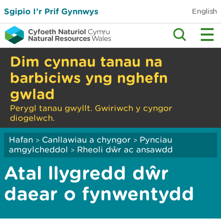
Sgipio I’r Prif Gynnwys
English
Dim cynnau tanau na
barbiciws yng nghefn
gwlad
Perygl tanau gwyllt. Gwiriwch y cyngor
diogelwch.
Hafan
Canllawiau a chyngor
Pynciau
>
>
amgylcheddol
Rheoli dŵr ac ansawdd
>
Atal llygredd dŵr
daear o fynwentydd