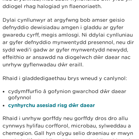
ddiogel rhag halogiad yn flaenoriaeth.
Dylai cynllunwyr at argyfwng bob amser geisio
defnyddio dewisiadau amgen i gladdu ar gyfer
gwaredu cyrff, megis amlosgi. Ni ddylai cynlluniau
ar gyfer defnyddio mynwentydd presennol, neu dir
sydd wedi'i gadw ar gyfer mynwentydd newydd,
effeithio ar ansawdd na diogelwch dŵr daear nac
unrhyw gyflenwadau dŵr eraill.
Rhaid i gladdedigaethau brys wneud y canlynol:
cydymffurfio â gofynion gwarchod dŵr daear
gofynnol
cynhyrchu asesiad risg dŵr daear
Rhaid i unrhyw gorffdy neu gorffdy dros dro allu
cynnwys hylifau corfforol, microbau, sylweddau a
chemegion. Gall hyn olygu selio draeniau er mwyn