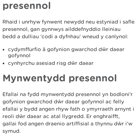
presennol
Rhaid i unrhyw fynwent newydd neu estyniad i safle
presennol, gan gynnwys ailddefnyddio lleiniau
bedd a dulliau ‘codi a dyfnhau’ wneud y canlynol:
cydymffurfio â gofynion gwarchod dŵr daear
gofynnol
cynhyrchu asesiad risg dŵr daear
Mynwentydd presennol
Efallai na fydd mynwentydd presennol yn bodloni'r
gofynion gwarchod dŵr daear gofynnol ac felly
efallai y bydd angen rhyw fath o ymyrraeth arnynt i
reoli dŵr daear ac atal llygredd. Er enghraifft,
gallai fod angen draenio artiffisial a thynnu dŵr i'w
symud.