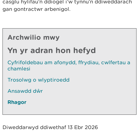
casglu hylifau’n ddiogel i’w tynnu’n ddiweddarach
gan gontractwr arbenigol.
Archwilio mwy
Yn yr adran hon hefyd
Cyfrifoldebau am afonydd, ffrydiau, cwlfertau a
chamlesi
Trosolwg o wlyptiroedd
Ansawdd dŵr
Rhagor
Diweddarwyd ddiwethaf 13 Ebr 2026