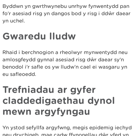
Byddwn yn gwrthwynebu unrhyw fynwentydd pan
fo'r asesiad risg yn dangos bod y risg i ddŵr daear
yn uchel.
Gwaredu lludw
Rhaid i berchnogion a rheolwyr mynwentydd neu
amlosgfeydd gynnal asesiad risg dŵr daear sy'n
benodol i'r safle os yw lludw’n cael ei wasgaru yn
eu safleoedd.
Trefniadau ar gyfer
claddedigaethau dynol
mewn argyfyngau
Yn ystod sefyllfa argyfwng, megis epidemig iechyd
neu drychineb, mae cadw ffynonellau dŵr yfed yn