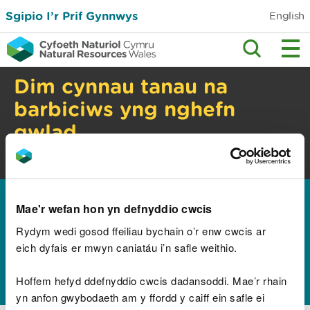
Sgipio I’r Prif Gynnwys
English
Dim cynnau tanau na
barbiciws yng nghefn
gwlad
Perygl tanau gwyllt. Gwiriwch y cyngor
diogelwch.
Hafan
Canllawiau a chyngor
Pynciau
>
>
Mae'r wefan hon yn defnyddio cwcis
amgylcheddol
Rydym wedi gosod ffeiliau bychain o’r enw cwcis ar
Bywyd gwyllt a
eich dyfais er mwyn caniatáu i’n safle weithio.
bioamrywiaeth
Hoffem hefyd ddefnyddio cwcis dadansoddi. Mae’r rhain
yn anfon gwybodaeth am y ffordd y caiff ein safle ei