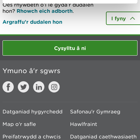
Oes rhywbeth o’i le gyda’r dudalen
hon?
Rhowch eich adborth
.
I fyny
Argraffu’r dudalen hon
Cysylltu â ni
Ymuno â'r sgwrs
Datganiad hygyrchedd
Safonau'r Gymraeg
Map o'r safle
Hawlfraint
Preifatrwydd a chwcis
Datganiad caethwasiaeth