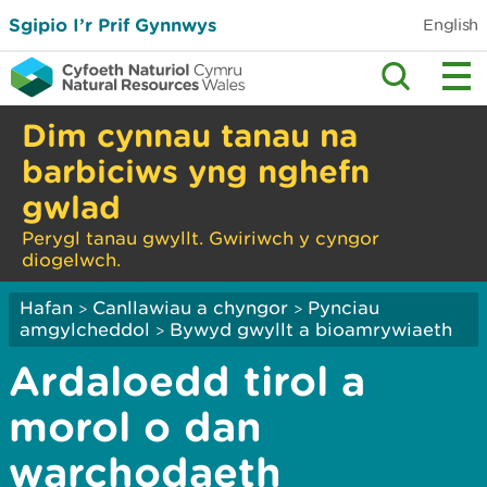
Sgipio I’r Prif Gynnwys
English
Dim cynnau tanau na
barbiciws yng nghefn
gwlad
Perygl tanau gwyllt. Gwiriwch y cyngor
diogelwch.
Hafan
Canllawiau a chyngor
Pynciau
>
>
amgylcheddol
Bywyd gwyllt a bioamrywiaeth
>
Ardaloedd tirol a
morol o dan
warchodaeth