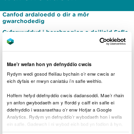
Canfod ardaloedd o dir a môr
gwarchodedig
Cyfarwyddyd i berchnogion a deiliaid Safle
o Ddiddordeb Gwyddonol Arbennig
(SoDdGA)
Safleoedd o ddiddordeb gwyddonol
arbennig: cyfrifoldebau cyrff cyhoeddus ac
Mae'r wefan hon yn defnyddio cwcis
ymgymerwyr statudol
Rydym wedi gosod ffeiliau bychain o’r enw cwcis ar
Gwiriwch a yw eich gwaith ar SoDdGA yn
eich dyfais er mwyn caniatáu i’n safle weithio.
dod o dan gwmpas Datganiad Rheoleiddio
Hoffem hefyd ddefnyddio cwcis dadansoddi. Mae’r rhain
Mathau o ardaloedd o dir a môr
yn anfon gwybodaeth am y ffordd y caiff ein safle ei
gwarchodedig
ddefnyddio i wasanaethau o’r enw Hotjar a Google
Gwarchodfeydd Natur Cenedlaethol
Analytics. Rydym yn defnyddio’r wybodaeth hon i wella
ein safle. Gadewch i ni wybod eich bod yn fodlon â hyn.
Safleoedd sydd wedi'u diogelu gan gyfraith
Byddwn yn defnyddio cwci i gadw eich dewis.
Ewropeaidd a rhyngwladol