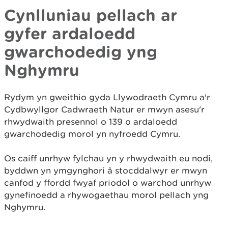
Cynlluniau pellach ar
gyfer ardaloedd
gwarchodedig yng
Nghymru
Rydym yn gweithio gyda Llywodraeth Cymru a'r
Cydbwyllgor Cadwraeth Natur er mwyn asesu'r
rhwydwaith presennol o 139 o ardaloedd
gwarchodedig morol yn nyfroedd Cymru.
Os caiff unrhyw fylchau yn y rhwydwaith eu nodi,
byddwn yn ymgynghori â stocddalwyr er mwyn
canfod y ffordd fwyaf priodol o warchod unrhyw
gynefinoedd a rhywogaethau morol pellach yng
Nghymru.