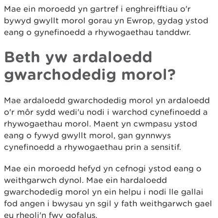
Mae ein moroedd yn gartref i enghreifftiau o'r
bywyd gwyllt morol gorau yn Ewrop, gydag ystod
eang o gynefinoedd a rhywogaethau tanddwr.
Beth yw ardaloedd
gwarchodedig morol?
Mae ardaloedd gwarchodedig morol yn ardaloedd
o'r môr sydd wedi'u nodi i warchod cynefinoedd a
rhywogaethau morol. Maent yn cwmpasu ystod
eang o fywyd gwyllt morol, gan gynnwys
cynefinoedd a rhywogaethau prin a sensitif.
Mae ein moroedd hefyd yn cefnogi ystod eang o
weithgarwch dynol. Mae ein hardaloedd
gwarchodedig morol yn ein helpu i nodi lle gallai
fod angen i bwysau yn sgil y fath weithgarwch gael
eu rheoli'n fwy gofalus.