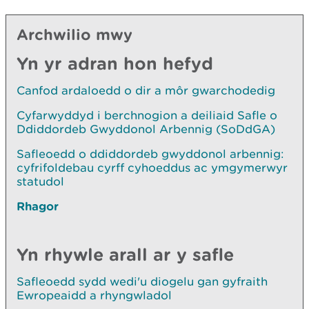
Archwilio mwy
Yn yr adran hon hefyd
Canfod ardaloedd o dir a môr gwarchodedig
Cyfarwyddyd i berchnogion a deiliaid Safle o
Ddiddordeb Gwyddonol Arbennig (SoDdGA)
Safleoedd o ddiddordeb gwyddonol arbennig:
cyfrifoldebau cyrff cyhoeddus ac ymgymerwyr
statudol
Rhagor
Yn rhywle arall ar y safle
Safleoedd sydd wedi'u diogelu gan gyfraith
Ewropeaidd a rhyngwladol