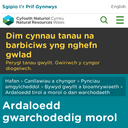
Sgipio I’r Prif Gynnwys
English
Dim cynnau tanau na
barbiciws yng nghefn
gwlad
Perygl tanau gwyllt. Gwiriwch y cyngor
diogelwch.
Hafan
Canllawiau a chyngor
Pynciau
>
>
amgylcheddol
Bywyd gwyllt a bioamrywiaeth
>
>
Ardaloedd tirol a morol o dan warchodaeth
Ardaloedd
gwarchodedig morol