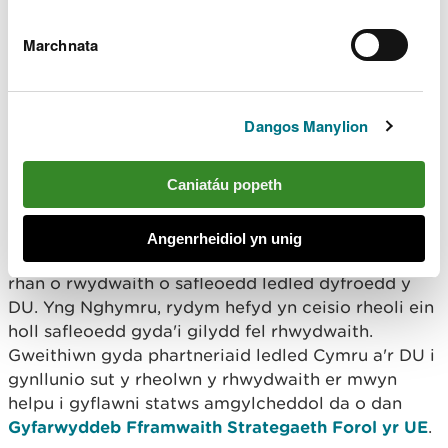
13 Ardal Gwarchodaeth Arbennig (AGA)
15 Ardal Cadwraeth Arbennig (ACA)
Marchnata
1 Parth Cadwraeth Morol (PCMF)
107 Safle o Ddiddordeb Gwyddonol Arbennig
(SoDdGA)
3 Safle Ramsar
Dangos Manylion
Rhwydwaith ardaloedd
Caniatáu popeth
gwarchodedig morol
Angenrheidiol yn unig
Mae ardaloedd gwarchodedig morol Cymru yn
rhan o rwydwaith o safleoedd ledled dyfroedd y
DU. Yng Nghymru, rydym hefyd yn ceisio rheoli ein
holl safleoedd gyda'i gilydd fel rhwydwaith.
Gweithiwn gyda phartneriaid ledled Cymru a'r DU i
gynllunio sut y rheolwn y rhwydwaith er mwyn
helpu i gyflawni statws amgylcheddol da o dan
Gyfarwyddeb Fframwaith Strategaeth Forol yr UE
.