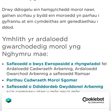
Drwy ddiogelu ein hamgylchedd morol nawr,
gallwn sicrhau y bydd ein moroedd yn parhau i
gyfrannu at ein cymdeithas am genedlaethau i
ddod.
Ymhlith yr ardaloedd
gwarchodedig morol yng
Nghymru mae:
Safleoedd o bwys Ewropeaidd a rhyngwlado
l
fel
Ardaloedd Cadwraeth Arbennig, Ardaloedd
Gwarchod Arbennig a safleoedd Ramsar
Parthau Cadwraeth Morol Sgomer
Safleoedd o Ddiddordeb Gwyddonol Arbennig
sy'n cwmpasu glan y môr neu'r môr
Sut y caiff yr ardaloedd