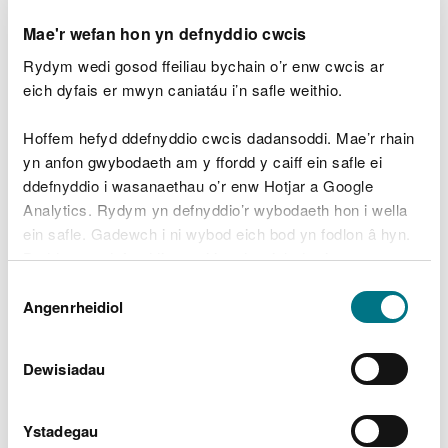
morol eu gwarchod?
Mae'r wefan hon yn defnyddio cwcis
Er mwyn sicrhau bod ein safleoedd morol yn cael
Rydym wedi gosod ffeiliau bychain o’r enw cwcis ar
eu gwarchod, gall cyfyngiadau, amodau neu
eich dyfais er mwyn caniatáu i’n safle weithio.
ganllawiau fod yn gymwys i rai gweithgareddau
mewn ardaloedd gwarchodedig morol.
Hoffem hefyd ddefnyddio cwcis dadansoddi. Mae’r rhain
yn anfon gwybodaeth am y ffordd y caiff ein safle ei
Gweler manylion trwyddedau morol
ddefnyddio i wasanaethau o’r enw Hotjar a Google
Gweler manylion trwyddedau pysgota
Analytics. Rydym yn defnyddio’r wybodaeth hon i wella
Cyngor i ddatblygwyr a chynllunwyr morol
ein safle. Gadewch i ni wybod eich bod yn fodlon â hyn.
(rheoliad 37)
Byddwn yn defnyddio cwci i gadw eich dewis.
Pa ardaloedd morol yng
Dewis
Gellir
darllen mwy am ein cwcis
cyn i chi ddewis.
Angenrheidiol
Caniatâd
Nghymru a warchodir?
Dewisiadau
Mae dyfroedd Cymru wedi eu rhannu’n 139 safle,
sef:
Ystadegau