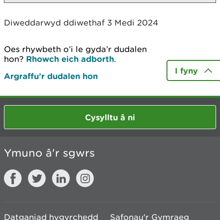
Diweddarwyd ddiwethaf 3 Medi 2024
Oes rhywbeth o’i le gyda’r dudalen
hon?
Rhowch eich adborth
.
I fyny
Argraffu’r dudalen hon
Cysylltu â ni
Ymuno â'r sgwrs
Datganiad hygyrchedd
Safonau'r Gymraeg