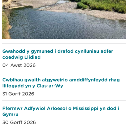
Gwahodd y gymuned i drafod cynlluniau adfer
coedwig Llidiad
04 Awst 2026
Cwblhau gwaith atgyweirio amddiffynfeydd rhag
llifogydd yn y Clas-ar-Wy
31 Gorff 2026
Ffermwr Adfywiol Arloesol o Mississippi yn dod i
Gymru
30 Gorff 2026