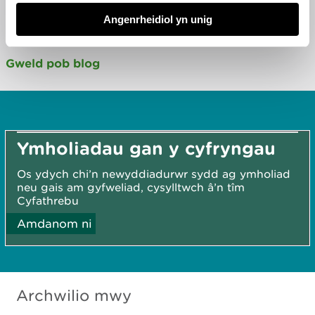
18 Meh 2026
Angenrheidiol yn unig
Gweld pob blog
Ymholiadau gan y cyfryngau
Os ydych chi’n newyddiadurwr sydd ag ymholiad
neu gais am gyfweliad, cysylltwch â’n tîm
Cyfathrebu
Amdanom ni
Archwilio mwy