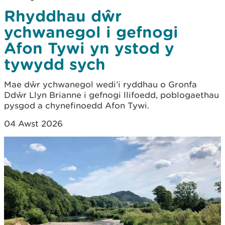
Rhyddhau dŵr
ychwanegol i gefnogi
Afon Tywi yn ystod y
tywydd sych
Mae dŵr ychwanegol wedi’i ryddhau o Gronfa
Ddŵr Llyn Brianne i gefnogi llifoedd, poblogaethau
pysgod a chynefinoedd Afon Tywi.
04 Awst 2026