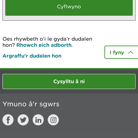
Oes rhywbeth o’i le gyda’r dudalen
hon?
Rhowch eich adborth
.
I fyny
Argraffu’r dudalen hon
Cysylltu â ni
Ymuno â'r sgwrs