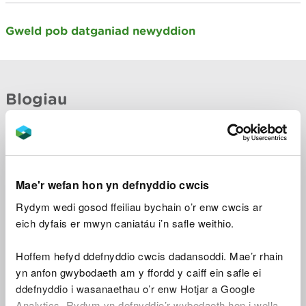
Gweld pob datganiad newyddion
Blogiau
Edrych yn ôl ar ein
blwyddyn 2025-26: y bobl
y tu ôl i'r cynnydd
Mae'r wefan hon yn defnyddio cwcis
Ceri Davies, Prif Weithredwr; Chief Executive
Rydym wedi gosod ffeiliau bychain o’r enw cwcis ar
20 Gorff 2026
eich dyfais er mwyn caniatáu i’n safle weithio.
Hoffem hefyd ddefnyddio cwcis dadansoddi. Mae’r rhain
yn anfon gwybodaeth am y ffordd y caiff ein safle ei
ddefnyddio i wasanaethau o’r enw Hotjar a Google
Analytics. Rydym yn defnyddio’r wybodaeth hon i wella