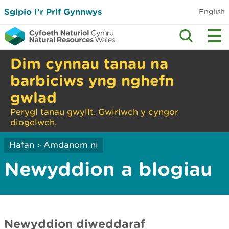
Sgipio I’r Prif Gynnwys
English
Dim cynnau tanau na
barbiciws yng nghefn
gwlad
Perygl tanau gwyllt. Gwiriwch y cyngor
diogelwch.
Hafan
Amdanom ni
>
Newyddion a blogiau
Newyddion diweddaraf